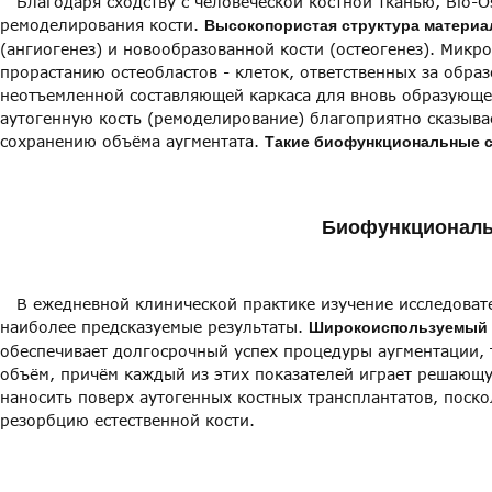
Благодаря сходству с человеческой костной тканью, Bio-O
ремоделирования кости.
Высокопористая структура материа
(ангиогенез) и новообразованной кости (остеогенез). Микр
прорастанию остеобластов - клеток, ответственных за образ
неотъемленной составляющей каркаса для вновь образующей
аутогенную кость (ремоделирование) благоприятно сказывае
сохранению объёма аугментата.
Такие биофункциональные с
Биофункциональн
В ежедневной клинической практике изучение исследовате
наиболее предсказуемые результаты.
Широкоиспользуемый и
обеспечивает долгосрочный успех процедуры аугментации, 
объём, причём каждый из этих показателей играет решающ
наносить поверх аутогенных костных трансплантатов, поск
резорбцию естественной кости.