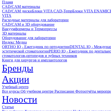
Пламя
CAD/CAM материалы
CAD/CAM диски
Блоки VITA CAD-Temp
Блоки VITA ENAMIC
VITA
Расходные материалы для лаборатории
CAD/CAM и 3D оборудование
Вакуумформеры и Термопрессы
3D материалы
Оборудование для лаборатории
Индекс Медиа
ORTHO IQ - Ежегодник по ортодонтии
DENTAL IQ - Междунар
эстетической стоматологии
PERIO IQ - Ежегодник по дентальн
стоматологов-ортопедов и зубных техников
Книги для хирургов и имплантологов
Бренды
Акции
Учебный центр
Все курсы
Об учебном центре
Расписание
Фотоотчёты меропр
Новости
Статьи