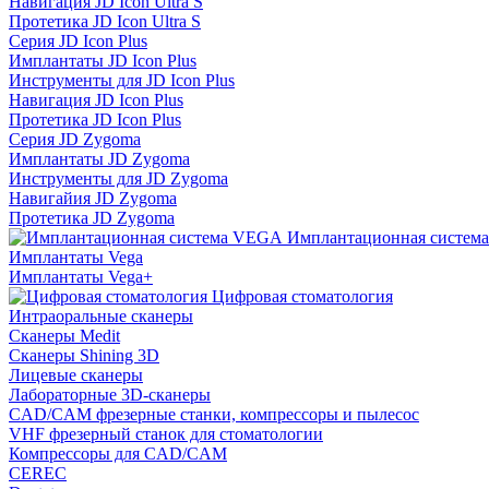
Навигация JD Icon Ultra S
Протетика JD Icon Ultra S
Серия JD Icon Plus
Имплантаты JD Icon Plus
Инструменты для JD Icon Plus
Навигация JD Icon Plus
Протетика JD Icon Plus
Серия JD Zygoma
Имплантаты JD Zygoma
Инструменты для JD Zygoma
Навигайия JD Zygoma
Протетика JD Zygoma
Имплантационная систем
Имплантаты Vega
Имплантаты Vega+
Цифровая стоматология
Интраоральные сканеры
Сканеры Medit
Сканеры Shining 3D
Лицевые сканеры
Лабораторные 3D-сканеры
CAD/CAM фрезерные станки, компрессоры и пылесос
VHF фрезерный станок для стоматологии
Компрессоры для CAD/CAM
CEREC