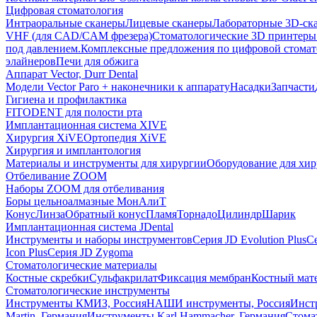
Цифровая стоматология
Интраоральные сканеры
Лицевые сканеры
Лабораторные 3D-ск
VHF (для CAD/CAM фрезера)
Стоматологические 3D принтеры
под давлением.
Комплексные предложения по цифровой стома
элайнеров
Печи для обжига
Аппарат Vector, Durr Dental
Модели Vector Paro + наконечники к аппарату
Насадки
Запчасти
Гигиена и профилактика
FITODENT для полости рта
Имплантационная система XIVE
Хирургия XiVE
Ортопедия XiVE
Хирургия и имплантология
Материалы и инструменты для хирургии
Оборудование для хи
Отбеливание ZOOM
Наборы ZOOM для отбеливания
Боры цельноалмазные МонАлиТ
Конус
Линза
Обратный конус
Пламя
Торнадо
Цилиндр
Шарик
Имплантационная система JDental
Инструменты и наборы инструментов
Серия JD Evolution Plus
Се
Icon Plus
Серия JD Zygoma
Стоматологические материалы
Костные скребки
Сульфакрилат
Фиксация мембран
Костный мат
Стоматологические инструменты
Инструменты КМИЗ, Россия
НАШИ инструменты, Россия
Инст
Martin, Германия
Инструменты Karl Hammacher, Германия
Стома