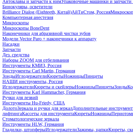
Автоклавы и запчасти к ним
Упаковочные машинки и запчасти 
Бинокуляры, осветители
Brilliance Dialog (Eighteeth, Китай)
АйТиСтом, Россия
Микроско
Компьютерная анестезия
Микроскопы
Микроскопы BoneDent
Наконечники для абразивной чистки зубов
Модели Vector Paro + наконечники к аппарату
Насадки
Запчасти
Дез. средства
Наборы ZOOM для отбеливания
Инструменты КМИЗ, Россия
Инструменты Carl Martin, Германия
Зонды
Иглодержатели
Кюреты
Ножницы
Пинцеты
НАШИ инструменты, Россия
Иглодержатели
Кюреты и скейлеры
Ножницы
Пинцеты
Зонды
Ко
Инструменты Karl Hammacher, Германия
Ручки для лезвий
Инструменты Hu-Friedy, США
Долото
Зеркала и ручки для зеркал
Дополнительные инструмен
лифтинга
Кассеты для инструмента
Кюреты
Ножницы
Периотом
Стоматологические зеркала
Инструменты HLW, Германия
Гладилки, штопферы
Иглодержатели
Зажимы, цапки
Кюреты, ск