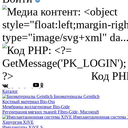
Код PH
Каталог
Биоматериалы Geistlich
Костный материал Bio-Oss
Мембраны коллагеновые Bio-Gide
Регенерация мягких тканей Fibro-Gide, Mucograft
Имплантационная система
Хирургия XiVE
Имплантаты XiVE S