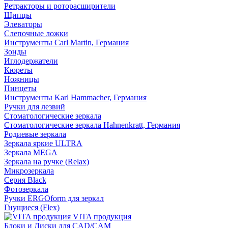
Ретракторы и роторасширители
Щипцы
Элеваторы
Слепочные ложки
Инструменты Carl Martin, Германия
Зонды
Иглодержатели
Кюреты
Ножницы
Пинцеты
Инструменты Karl Hammacher, Германия
Ручки для лезвий
Стоматологические зеркала
Стоматологические зеркала Hahnenkratt, Германия
Родиевые зеркала
Зеркала яркие ULTRA
Зеркала MEGA
Зеркала на ручке (Relax)
Микрозеркала
Серия Black
Фотозеркала
Ручки ERGOform для зеркал
Гнущиеся (Flex)
VITA продукция
Блоки и Диски для CAD/CAM