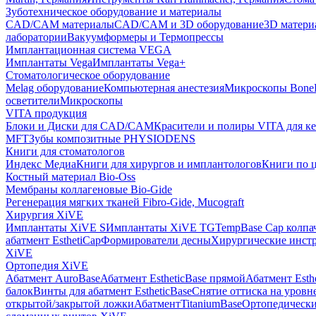
Зуботехническое оборудование и материалы
CAD/CAM материалы
CAD/CAM и 3D оборудование
3D матери
лаборатории
Вакуумформеры и Термопрессы
Имплантационная система VEGA
Имплантаты Vega
Имплантаты Vega+
Стоматологическое оборудование
Melag оборудование
Компьютерная анестезия
Микроскопы Bone
осветители
Микроскопы
VITA продукция
Блоки и Диски для CAD/CAM
Красители и полиры VITA для к
MFT
Зубы композитные PHYSIODENS
Книги для стоматологов
Индекс Медиа
Книги для хирургов и имплантологов
Книги по 
Костный материал Bio-Oss
Мембраны коллагеновые Bio-Gide
Регенерация мягких тканей Fibro-Gide, Mucograft
Хирургия XiVE
Имплантаты XiVE S
Имплантаты XiVE TG
TempBase Cap колпа
абатмент EsthetiCap
Формирователи десны
Хирургические инст
XiVE
Ортопедия XiVE
Абатмент AuroBase
Абатмент EstheticBase прямой
Абатмент Esth
балок
Винты для абатмент EstheticBase
Снятие оттиска на уровн
открытой/закрытой ложки
АбатментTitaniumBase
Ортопедически