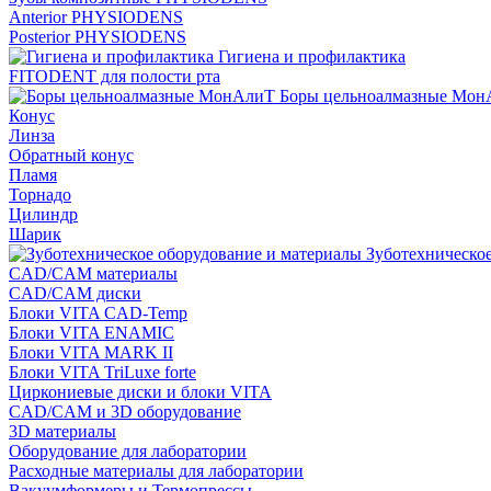
Anterior PHYSIODENS
Posterior PHYSIODENS
Гигиена и профилактика
FITODENT для полости рта
Боры цельноалмазные Мон
Конус
Линза
Обратный конус
Пламя
Торнадо
Цилиндр
Шарик
Зуботехническое
CAD/CAM материалы
CAD/CAM диски
Блоки VITA CAD-Temp
Блоки VITA ENAMIC
Блоки VITA MARK II
Блоки VITA TriLuxe forte
Циркониевые диски и блоки VITA
CAD/CAM и 3D оборудование
3D материалы
Оборудование для лаборатории
Расходные материалы для лаборатории
Вакуумформеры и Термопрессы