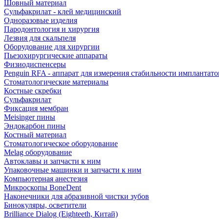
Шовный материал
Сульфакрилат - клей медицинский
Одноразовые изделия
Пародонтология и хирургия
Лезвия для скальпеля
Оборудование для хирургии
Пьезохирургические аппараты
Физиодиспенсеры
Penguin RFA - аппарат для измерения стабильности имплантато
Стоматологические материалы
Костные скребки
Сульфакрилат
Фиксация мембран
Meisinger пины
Эндокарбон пины
Костный материал
Стоматологическое оборудование
Melag оборудование
Автоклавы и запчасти к ним
Упаковочные машинки и запчасти к ним
Компьютерная анестезия
Микроскопы BoneDent
Наконечники для абразивной чистки зубов
Бинокуляры, осветители
Brilliance Dialog (Eighteeth, Китай)