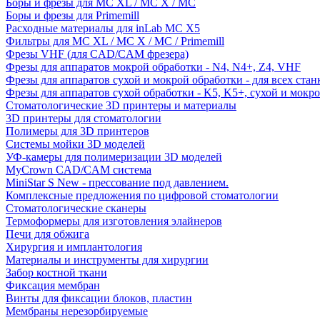
Боры и фрезы для MC XL / MC X / MC
Боры и фрезы для Primemill
Расходные материалы для inLab MC X5
Фильтры для MC XL / MC X / MC / Primemill
Фрезы VHF (для CAD/CAM фрезера)
Фрезы для аппаратов мокрой обработки - N4, N4+, Z4, VHF
Фрезы для аппаратов сухой и мокрой обработки - для всех ста
Фрезы для аппаратов сухой обработки - K5, K5+, сухой и мокр
Стоматологические 3D принтеры и материалы
3D принтеры для стоматологии
Полимеры для 3D принтеров
Системы мойки 3D моделей
УФ-камеры для полимеризации 3D моделей
MyCrown CAD/CAM система
MiniStar S New - прессование под давлением.
Комплексные предложения по цифровой стоматологии
Стоматологические сканеры
Термоформеры для изготовления элайнеров
Печи для обжига
Хирургия и имплантология
Материалы и инструменты для хирургии
Забор костной ткани
Фиксация мембран
Винты для фиксации блоков, пластин
Мембраны нерезорбируемые