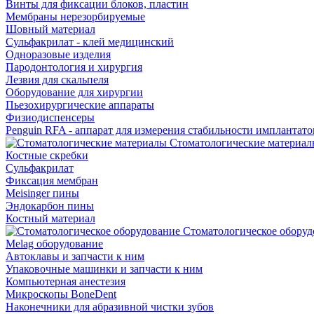
Винты для фиксации блоков, пластин
Мембраны нерезорбируемые
Шовный материал
Сульфакрилат - клей медицинский
Одноразовые изделия
Пародонтология и хирургия
Лезвия для скальпеля
Оборудование для хирургии
Пьезохирургические аппараты
Физиодиспенсеры
Penguin RFA - аппарат для измерения стабильности имплантато
Стоматологические материал
Костные скребки
Сульфакрилат
Фиксация мембран
Meisinger пины
Эндокарбон пины
Костный материал
Стоматологическое оборуд
Melag оборудование
Автоклавы и запчасти к ним
Упаковочные машинки и запчасти к ним
Компьютерная анестезия
Микроскопы BoneDent
Наконечники для абразивной чистки зубов