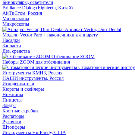
Бинокуляры, осветители
Brilliance Dialog (Eighteeth, Китай)
АйТиСтом, Россия
Микроскопы
Микроскопы
Аппарат Vector, Durr Dental
Модели Vector Paro + наконечники к аппарату
Насадки
Запчасти
Дез. средства
Отбеливание ZOOM
Наборы ZOOM для отбеливания
Стоматологические инстр
Инструменты КМИЗ, Россия
НАШИ инструменты, Россия
Иглодержатели
Кюреты и скейлеры
Ножницы
Пинцеты
Зонды
Костные скребки
Распаторы
Рукоятки
Штопферы
Инструменты Hu-Friedy, США