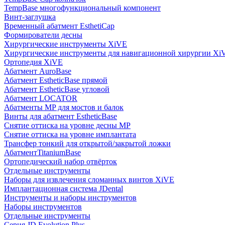
TempBase многофункциональный компонент
Винт-заглушка
Временный абатмент EsthetiCap
Формирователи десны
Хирургические инструменты XiVE
Хирургические инструменты для навигационной хирургии Xi
Ортопедия XiVE
Абатмент AuroBase
Абатмент EstheticBase прямой
Абатмент EstheticBase угловой
Абатмент LOCATOR
Абатменты MP для мостов и балок
Винты для абатмент EstheticBase
Снятие оттиска на уровне десны MP
Снятие оттиска на уровне имплантата
Трансфер тонкий для открытой/закрытой ложки
АбатментTitaniumBase
Ортопедический набор отвёрток
Отдельные инструменты
Наборы для извлечения сломанных винтов XiVE
Имплантационная система JDental
Инструменты и наборы инструментов
Наборы инструментов
Отдельные инструменты
Серия JD Evolution Plus