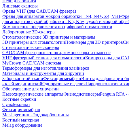
Печи для обжига
Лицевые сканеры
Фрезы VHF (для CAD/CAM фрезера)
Фрезы для аппаратов мокрой обработки - N4, N4+, Z4, VHF
Фре
для аппаратов сухой обработки - K5, K5+, сухой и мокрой обра
Комплексные предложения по цифровой стоматологии
Лабораторные 3D-сканеры
Стоматологические 3D принтеры и материалы
3D принтеры для стоматологии
Полимеры для 3D принтеров
Си
Стоматологические сканеры
CAD/CAM фрезерные станки, компрессоры и пылесос
VHF фрезерный станок для стоматологии
Компрессоры для C
MyCrown CAD/CAM система
Термоформеры для изготовления элайнеров
Материалы и инструменты для хирургии
Забор костной ткани
Фиксация мембран
Винты для фиксации бл
- клей медицинский
Одноразовые изделия
Пародонтология и хи
Оборудование для хирургии
Пьезохирургические аппараты
Физиодиспенсеры
Penguin RFA -
Костные скребки
Сульфакрилат
Фиксация мембран
Meisinger пины
Эндокарбон пины
Костный материал
Melag оборудование