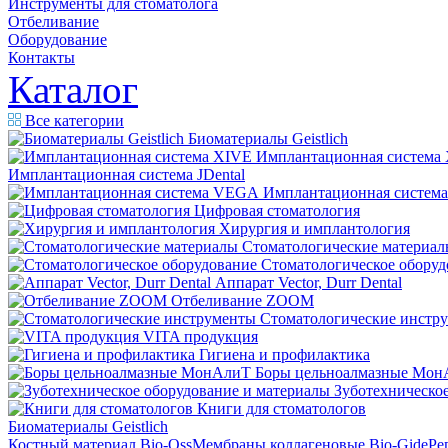
Инструменты для стоматолога
Отбеливание
Оборудование
Контакты
Каталог
Все категории
Биоматериалы Geistlich
Имплантационная система
Имплантационная система JDental
Имплантационная систем
Цифровая стоматология
Хирургия и имплантология
Стоматологические материал
Стоматологическое оборуд
Аппарат Vector, Durr Dental
Отбеливание ZOOM
Стоматологические инстр
VITA продукция
Гигиена и профилактика
Боры цельноалмазные Мон
Зуботехническое
Книги для стоматологов
Биоматериалы Geistlich
Костный материал Bio-Oss
Мембраны коллагеновые Bio-Gide
Ре