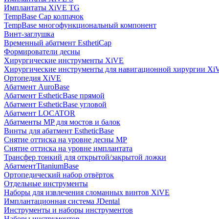
Имплантаты XiVE TG
TempBase Cap колпачок
TempBase многофункциональный компонент
Винт-заглушка
Временный абатмент EsthetiCap
Формирователи десны
Хирургические инструменты XiVE
Хирургические инструменты для навигационной хирургии Xi
Ортопедия XiVE
Абатмент AuroBase
Абатмент EstheticBase прямой
Абатмент EstheticBase угловой
Абатмент LOCATOR
Абатменты MP для мостов и балок
Винты для абатмент EstheticBase
Снятие оттиска на уровне десны MP
Снятие оттиска на уровне имплантата
Трансфер тонкий для открытой/закрытой ложки
АбатментTitaniumBase
Ортопедический набор отвёрток
Отдельные инструменты
Наборы для извлечения сломанных винтов XiVE
Имплантационная система JDental
Инструменты и наборы инструментов
Наборы инструментов