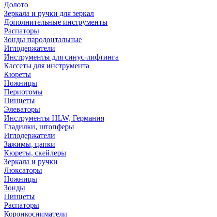
Долото
Зеркала и ручки для зеркал
Дополнительные инструменты
Распаторы
Зонды пародонтальные
Иглодержатели
Инструменты для синус-лифтинга
Кассеты для инструмента
Кюреты
Ножницы
Периотомы
Пинцеты
Элеваторы
Инструменты HLW, Германия
Гладилки, штопферы
Иглодержатели
Зажимы, цапки
Кюреты, скейлеры
Зеркала и ручки
Люксаторы
Ножницы
Зонды
Пинцеты
Распаторы
Коронкосниматели