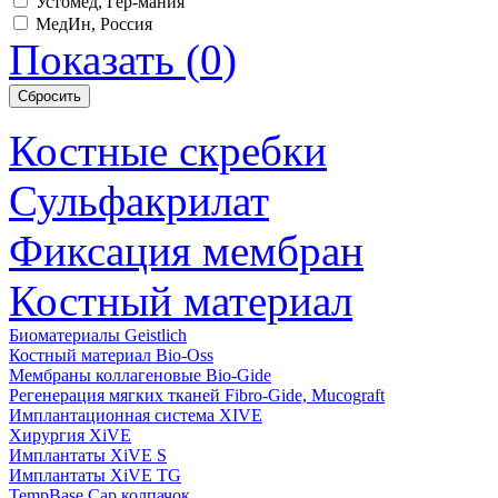
Устомед, Гер-мания
МедИн, Россия
Показать
(
0
)
Костные скребки
Сульфакрилат
Фиксация мембран
Костный материал
Биоматериалы Geistlich
Костный материал Bio-Oss
Мембраны коллагеновые Bio-Gide
Регенерация мягких тканей Fibro-Gide, Mucograft
Имплантационная система XIVE
Хирургия XiVE
Имплантаты XiVE S
Имплантаты XiVE TG
TempBase Cap колпачок