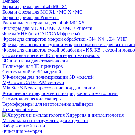
Dentatec
Боры и фрезы для inLab MC X5
Боры и фрезы для MC XL / MC X / MC
Боры и фрезы для Primemill
Расходные материалы для inLab MC X5
Фильтры для MC XL / MC X / MC / Primemill
Фрезы VHF (для CAD/CAM фрезера)
Фрезы для аппаратов мокрой обработки - N4, N4+, Z4, VHF
Фрезы для аппаратов сухой и мокрой обработки - для всех ста
Фрезы для аппаратов сухой обработки - K5, K5+, сухой и мокр
Стоматологические 3D принтеры и материалы
3D принтеры для стоматологии
Полимеры для 3D принтеров
Системы мойки 3D моделей
УФ-камеры для полимеризации 3D моделей
MyCrown CAD/CAM система
MiniStar S New - прессование под давлением.
Комплексные предложения по цифровой стоматологии
Стоматологические сканеры
Термоформеры для изготовления элайнеров
Печи для обжига
Хирургия и имплантология
Материалы и инструменты для хирургии
Забор костной ткани
Фиксация мембран