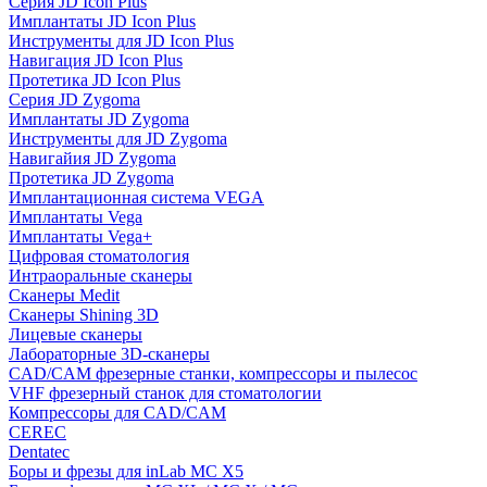
Серия JD Icon Plus
Имплантаты JD Icon Plus
Инструменты для JD Icon Plus
Навигация JD Icon Plus
Протетика JD Icon Plus
Серия JD Zygoma
Имплантаты JD Zygoma
Инструменты для JD Zygoma
Навигайия JD Zygoma
Протетика JD Zygoma
Имплантационная система VEGA
Имплантаты Vega
Имплантаты Vega+
Цифровая стоматология
Интраоральные сканеры
Сканеры Medit
Сканеры Shining 3D
Лицевые сканеры
Лабораторные 3D-сканеры
CAD/CAM фрезерные станки, компрессоры и пылесос
VHF фрезерный станок для стоматологии
Компрессоры для CAD/CAM
CEREC
Dentatec
Боры и фрезы для inLab MC X5