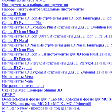
сломанных винтов XiVE
Инструменты и наборы инструментов
Наборы инструментов
Отдельные инструменты
Серия JD Icon
Имплантаты JD Icon
Инструменты для JD Icon
Навигация JD Ico
Серия JD Evolution Plus
Имплантаты JD Evolution Plus
Инструменты для JD Evolution Plu
Серия JD Icon Ultra S
Имплантаты JD Icon Ultra S
Инструменты для JD Icon Ultra S
Нав
Серия JD Nasal
Имплантаты JD Nasal
Инструменты для JD Nasal
Навигация JD N
Серия JD Icon Plus
Имплантаты JD Icon Plus
Инструменты для JD Icon Plus
Навигаци
Серия JD Pterygo
Имплантаты JD Pterygo
Инструменты для JD Pterygo
Навигация
Серия JD Zygoma
Имплантаты JD Zygoma
Инструменты для JD Zygoma
Навигайия
Имплантаты Vega
Имплантаты Vega+
Интраоральные сканеры
Сканеры Medit
Сканеры Shining 3D
CEREC
Dentatec
Боры и фрезы для inLab MC X5
Боры и фрезы для MC X
MC X5
Фильтры для MC XL / MC X / MC / Primemill
MiniStar S New - прессование под давлением.