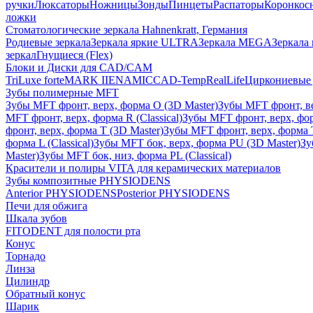
ручки
Люксаторы
Ножницы
Зонды
Пинцеты
Распаторы
Коронкос
ложки
Стоматологические зеркала Hahnenkratt, Германия
Родиевые зеркала
Зеркала яркие ULTRA
Зеркала MEGA
Зеркала 
зеркал
Гнущиеся (Flex)
Блоки и Диски для CAD/CAM
TriLuxe forte
MARK II
ENAMIC
CAD-Temp
RealLife
Циркониевые 
Зубы полимерные MFT
Зубы MFT фронт, верх, форма O (3D Master)
Зубы MFT фронт, вер
MFT фронт, верх, форма R (Classical)
Зубы MFT фронт, верх, фор
фронт, верх, форма T (3D Master)
Зубы MFT фронт, верх, форма T 
форма L (Classical)
Зубы MFT бок, верх, форма PU (3D Master)
Зу
Master)
Зубы MFT бок, низ, форма PL (Classical)
Красители и полиры VITA для керамических материалов
Зубы композитные PHYSIODENS
Anterior PHYSIODENS
Posterior PHYSIODENS
Печи для обжига
Шкала зубов
FITODENT для полости рта
Конус
Торнадо
Линза
Цилиндр
Обратный конус
Шарик