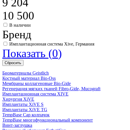
9 204
10 500
В наличии
Бренд
Имплантационная система Xive, Германия
Показать
(
0
)
Биоматериалы Geistlich
Костный материал Bio-Oss
Мембраны коллагеновые Bio-Gide
Регенерация мягких тканей Fibro-Gide, Mucograft
Имплантационная система XIVE
Хирургия XiVE
Имплантаты XiVE S
Имплантаты XiVE TG
TempBase Cap колпачок
TempBase многофункциональный компонент
Винт-заглушка