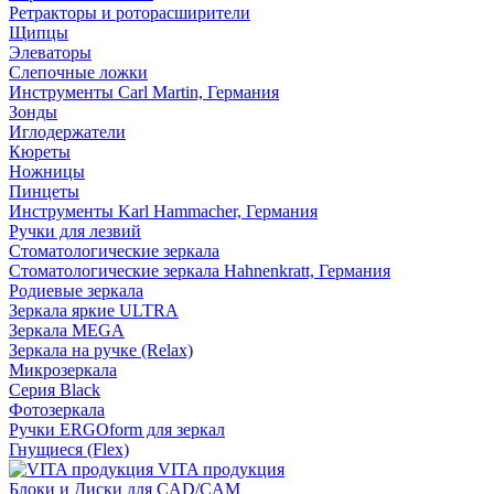
Ретракторы и роторасширители
Щипцы
Элеваторы
Слепочные ложки
Инструменты Carl Martin, Германия
Зонды
Иглодержатели
Кюреты
Ножницы
Пинцеты
Инструменты Karl Hammacher, Германия
Ручки для лезвий
Стоматологические зеркала
Стоматологические зеркала Hahnenkratt, Германия
Родиевые зеркала
Зеркала яркие ULTRA
Зеркала MEGA
Зеркала на ручке (Relax)
Микрозеркала
Серия Black
Фотозеркала
Ручки ERGOform для зеркал
Гнущиеся (Flex)
VITA продукция
Блоки и Диски для CAD/CAM