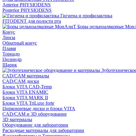
Anterior PHYSIODENS
Posterior PHYSIODENS
Гигиена и профилактика
FITODENT для полости рта
Боры цельноалмазные Мон
Конус
Линза
Обратный конус
Пламя
Торнадо
Цилиндр
Шарик
Зуботехническое
CAD/CAM материалы
CAD/CAM диски
Блоки VITA CAD-Temp
Блоки VITA ENAMIC
Блоки VITA MARK II
Блоки VITA TriLuxe forte
Циркониевые диски и блоки VITA
CAD/CAM и 3D оборудование
3D материалы
Оборудование для лаборатории
Расходные материалы для лаборатории
Вакуумформеры и Термопрессы