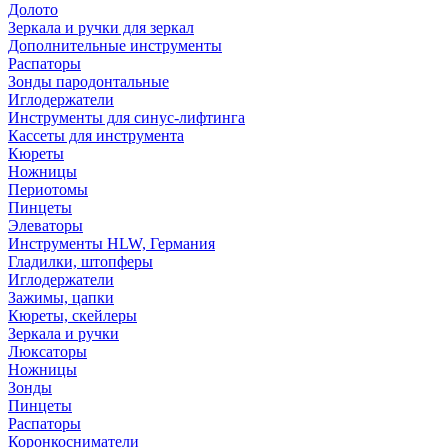
Долото
Зеркала и ручки для зеркал
Дополнительные инструменты
Распаторы
Зонды пародонтальные
Иглодержатели
Инструменты для синус-лифтинга
Кассеты для инструмента
Кюреты
Ножницы
Периотомы
Пинцеты
Элеваторы
Инструменты HLW, Германия
Гладилки, штопферы
Иглодержатели
Зажимы, цапки
Кюреты, скейлеры
Зеркала и ручки
Люксаторы
Ножницы
Зонды
Пинцеты
Распаторы
Коронкосниматели