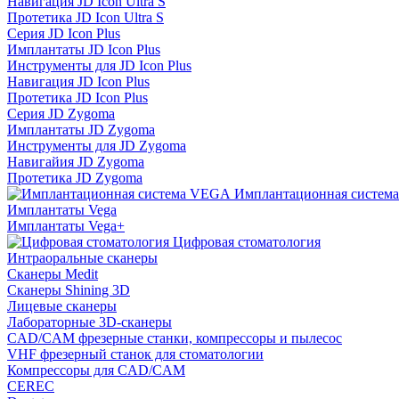
Навигация JD Icon Ultra S
Протетика JD Icon Ultra S
Серия JD Icon Plus
Имплантаты JD Icon Plus
Инструменты для JD Icon Plus
Навигация JD Icon Plus
Протетика JD Icon Plus
Серия JD Zygoma
Имплантаты JD Zygoma
Инструменты для JD Zygoma
Навигайия JD Zygoma
Протетика JD Zygoma
Имплантационная систем
Имплантаты Vega
Имплантаты Vega+
Цифровая стоматология
Интраоральные сканеры
Сканеры Medit
Сканеры Shining 3D
Лицевые сканеры
Лабораторные 3D-сканеры
CAD/CAM фрезерные станки, компрессоры и пылесос
VHF фрезерный станок для стоматологии
Компрессоры для CAD/CAM
CEREC