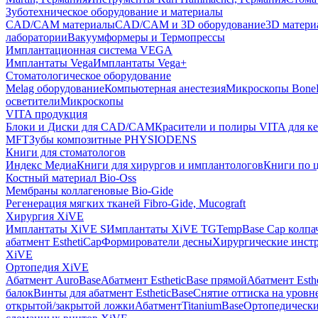
Зуботехническое оборудование и материалы
CAD/CAM материалы
CAD/CAM и 3D оборудование
3D матери
лаборатории
Вакуумформеры и Термопрессы
Имплантационная система VEGA
Имплантаты Vega
Имплантаты Vega+
Стоматологическое оборудование
Melag оборудование
Компьютерная анестезия
Микроскопы Bone
осветители
Микроскопы
VITA продукция
Блоки и Диски для CAD/CAM
Красители и полиры VITA для к
MFT
Зубы композитные PHYSIODENS
Книги для стоматологов
Индекс Медиа
Книги для хирургов и имплантологов
Книги по 
Костный материал Bio-Oss
Мембраны коллагеновые Bio-Gide
Регенерация мягких тканей Fibro-Gide, Mucograft
Хирургия XiVE
Имплантаты XiVE S
Имплантаты XiVE TG
TempBase Cap колпа
абатмент EsthetiCap
Формирователи десны
Хирургические инст
XiVE
Ортопедия XiVE
Абатмент AuroBase
Абатмент EstheticBase прямой
Абатмент Esth
балок
Винты для абатмент EstheticBase
Снятие оттиска на уровн
открытой/закрытой ложки
АбатментTitaniumBase
Ортопедически