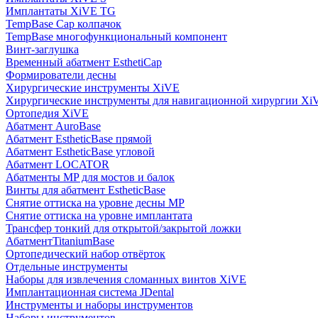
Имплантаты XiVE TG
TempBase Cap колпачок
TempBase многофункциональный компонент
Винт-заглушка
Временный абатмент EsthetiCap
Формирователи десны
Хирургические инструменты XiVE
Хирургические инструменты для навигационной хирургии Xi
Ортопедия XiVE
Абатмент AuroBase
Абатмент EstheticBase прямой
Абатмент EstheticBase угловой
Абатмент LOCATOR
Абатменты MP для мостов и балок
Винты для абатмент EstheticBase
Снятие оттиска на уровне десны MP
Снятие оттиска на уровне имплантата
Трансфер тонкий для открытой/закрытой ложки
АбатментTitaniumBase
Ортопедический набор отвёрток
Отдельные инструменты
Наборы для извлечения сломанных винтов XiVE
Имплантационная система JDental
Инструменты и наборы инструментов
Наборы инструментов