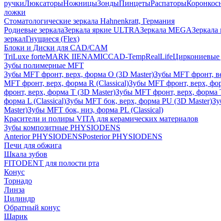
ручки
Люксаторы
Ножницы
Зонды
Пинцеты
Распаторы
Коронкос
ложки
Стоматологические зеркала Hahnenkratt, Германия
Родиевые зеркала
Зеркала яркие ULTRA
Зеркала MEGA
Зеркала 
зеркал
Гнущиеся (Flex)
Блоки и Диски для CAD/CAM
TriLuxe forte
MARK II
ENAMIC
CAD-Temp
RealLife
Циркониевые 
Зубы полимерные MFT
Зубы MFT фронт, верх, форма O (3D Master)
Зубы MFT фронт, вер
MFT фронт, верх, форма R (Classical)
Зубы MFT фронт, верх, фор
фронт, верх, форма T (3D Master)
Зубы MFT фронт, верх, форма T 
форма L (Classical)
Зубы MFT бок, верх, форма PU (3D Master)
Зу
Master)
Зубы MFT бок, низ, форма PL (Classical)
Красители и полиры VITA для керамических материалов
Зубы композитные PHYSIODENS
Anterior PHYSIODENS
Posterior PHYSIODENS
Печи для обжига
Шкала зубов
FITODENT для полости рта
Конус
Торнадо
Линза
Цилиндр
Обратный конус
Шарик