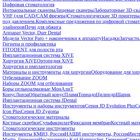
Цифровая стоматология
Интраоральные сканеры
Лицевые сканеры
Лабораторные 3D-ск
VHF (для CAD/CAM фрезера)
Стоматологические 3D принтеры
под давлением.
Комплексные предложения по цифровой стома
элайнеров
Печи для обжига
Аппарат Vector, Durr Dental
Модели Vector Paro + наконечники к аппарату
Насадки
Запчасти
Гигиена и профилактика
FITODENT для полости рта
Имплантационная система XIVE
Хирургия XiVE
Ортопедия XiVE
Хирургия и имплантология
Материалы и инструменты для хирургии
Оборудование для хи
Отбеливание ZOOM
Наборы ZOOM для отбеливания
Боры цельноалмазные МонАлиТ
Конус
Линза
Обратный конус
Пламя
Торнадо
Цилиндр
Шарик
Имплантационная система JDental
Инструменты и наборы инструментов
Серия JD Evolution Plus
Се
Icon Plus
Серия JD Zygoma
Стоматологические материалы
Костные скребки
Сульфакрилат
Фиксация мембран
Костный мат
Стоматологические инструменты
Инструменты КМИЗ, Россия
НАШИ инструменты, Россия
Инст
Martin, Германия
Инструменты Karl Hammacher, Германия
Стома