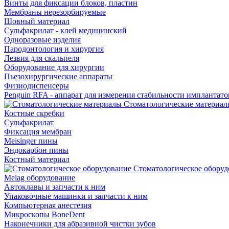
Винты для фиксации блоков, пластин
Мембраны нерезорбируемые
Шовный материал
Сульфакрилат - клей медицинский
Одноразовые изделия
Пародонтология и хирургия
Лезвия для скальпеля
Оборудование для хирургии
Пьезохирургические аппараты
Физиодиспенсеры
Penguin RFA - аппарат для измерения стабильности имплантато
Стоматологические материал
Костные скребки
Сульфакрилат
Фиксация мембран
Meisinger пины
Эндокарбон пины
Костный материал
Стоматологическое оборуд
Melag оборудование
Автоклавы и запчасти к ним
Упаковочные машинки и запчасти к ним
Компьютерная анестезия
Микроскопы BoneDent
Наконечники для абразивной чистки зубов