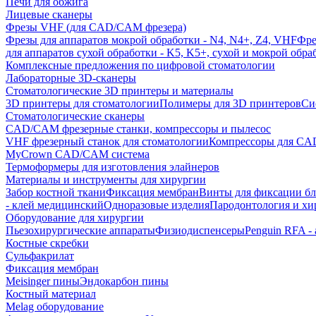
Печи для обжига
Лицевые сканеры
Фрезы VHF (для CAD/CAM фрезера)
Фрезы для аппаратов мокрой обработки - N4, N4+, Z4, VHF
Фре
для аппаратов сухой обработки - K5, K5+, сухой и мокрой обра
Комплексные предложения по цифровой стоматологии
Лабораторные 3D-сканеры
Стоматологические 3D принтеры и материалы
3D принтеры для стоматологии
Полимеры для 3D принтеров
Си
Стоматологические сканеры
CAD/CAM фрезерные станки, компрессоры и пылесос
VHF фрезерный станок для стоматологии
Компрессоры для C
MyCrown CAD/CAM система
Термоформеры для изготовления элайнеров
Материалы и инструменты для хирургии
Забор костной ткани
Фиксация мембран
Винты для фиксации бл
- клей медицинский
Одноразовые изделия
Пародонтология и хи
Оборудование для хирургии
Пьезохирургические аппараты
Физиодиспенсеры
Penguin RFA -
Костные скребки
Сульфакрилат
Фиксация мембран
Meisinger пины
Эндокарбон пины
Костный материал
Melag оборудование