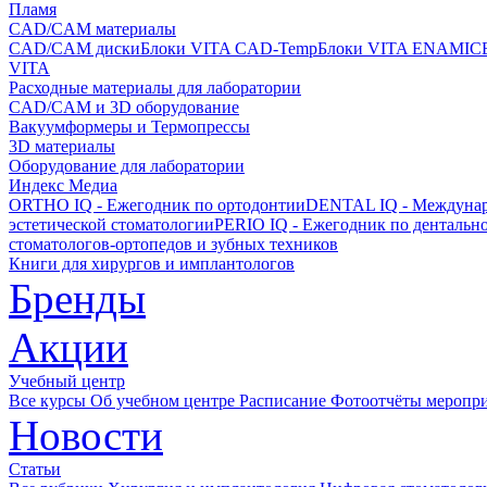
Пламя
CAD/CAM материалы
CAD/CAM диски
Блоки VITA CAD-Temp
Блоки VITA ENAMIC
VITA
Расходные материалы для лаборатории
CAD/CAM и 3D оборудование
Вакуумформеры и Термопрессы
3D материалы
Оборудование для лаборатории
Индекс Медиа
ORTHO IQ - Ежегодник по ортодонтии
DENTAL IQ - Междунар
эстетической стоматологии
PERIO IQ - Ежегодник по дентальн
стоматологов-ортопедов и зубных техников
Книги для хирургов и имплантологов
Бренды
Акции
Учебный центр
Все курсы
Об учебном центре
Расписание
Фотоотчёты меропр
Новости
Статьи