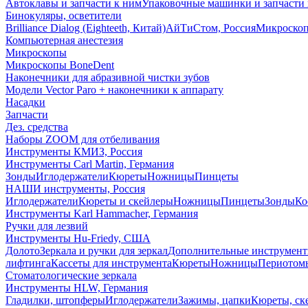
Автоклавы и запчасти к ним
Упаковочные машинки и запчасти 
Бинокуляры, осветители
Brilliance Dialog (Eighteeth, Китай)
АйТиСтом, Россия
Микроско
Компьютерная анестезия
Микроскопы
Микроскопы BoneDent
Наконечники для абразивной чистки зубов
Модели Vector Paro + наконечники к аппарату
Насадки
Запчасти
Дез. средства
Наборы ZOOM для отбеливания
Инструменты КМИЗ, Россия
Инструменты Carl Martin, Германия
Зонды
Иглодержатели
Кюреты
Ножницы
Пинцеты
НАШИ инструменты, Россия
Иглодержатели
Кюреты и скейлеры
Ножницы
Пинцеты
Зонды
Ко
Инструменты Karl Hammacher, Германия
Ручки для лезвий
Инструменты Hu-Friedy, США
Долото
Зеркала и ручки для зеркал
Дополнительные инструмен
лифтинга
Кассеты для инструмента
Кюреты
Ножницы
Периотом
Стоматологические зеркала
Инструменты HLW, Германия
Гладилки, штопферы
Иглодержатели
Зажимы, цапки
Кюреты, ск