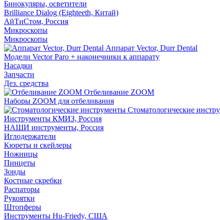
Бинокуляры, осветители
Brilliance Dialog (Eighteeth, Китай)
АйТиСтом, Россия
Микроскопы
Микроскопы
Аппарат Vector, Durr Dental
Модели Vector Paro + наконечники к аппарату
Насадки
Запчасти
Дез. средства
Отбеливание ZOOM
Наборы ZOOM для отбеливания
Стоматологические инстр
Инструменты КМИЗ, Россия
НАШИ инструменты, Россия
Иглодержатели
Кюреты и скейлеры
Ножницы
Пинцеты
Зонды
Костные скребки
Распаторы
Рукоятки
Штопферы
Инструменты Hu-Friedy, США