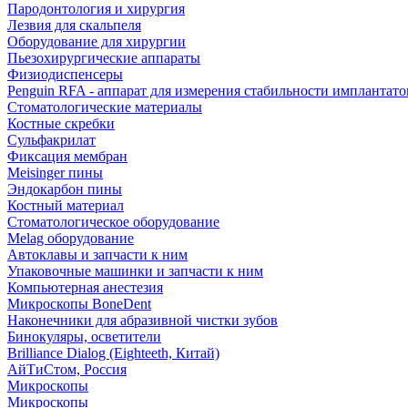
Пародонтология и хирургия
Лезвия для скальпеля
Оборудование для хирургии
Пьезохирургические аппараты
Физиодиспенсеры
Penguin RFA - аппарат для измерения стабильности имплантато
Стоматологические материалы
Костные скребки
Сульфакрилат
Фиксация мембран
Meisinger пины
Эндокарбон пины
Костный материал
Стоматологическое оборудование
Melag оборудование
Автоклавы и запчасти к ним
Упаковочные машинки и запчасти к ним
Компьютерная анестезия
Микроскопы BoneDent
Наконечники для абразивной чистки зубов
Бинокуляры, осветители
Brilliance Dialog (Eighteeth, Китай)
АйТиСтом, Россия
Микроскопы
Микроскопы