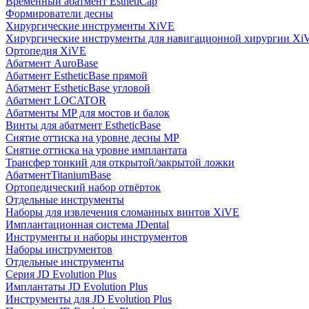
Временный абатмент EsthetiCap
Формирователи десны
Хирургические инструменты XiVE
Хирургические инструменты для навигационной хирургии Xi
Ортопедия XiVE
Абатмент AuroBase
Абатмент EstheticBase прямой
Абатмент EstheticBase угловой
Абатмент LOCATOR
Абатменты MP для мостов и балок
Винты для абатмент EstheticBase
Снятие оттиска на уровне десны MP
Снятие оттиска на уровне имплантата
Трансфер тонкий для открытой/закрытой ложки
АбатментTitaniumBase
Ортопедический набор отвёрток
Отдельные инструменты
Наборы для извлечения сломанных винтов XiVE
Имплантационная система JDental
Инструменты и наборы инструментов
Наборы инструментов
Отдельные инструменты
Серия JD Evolution Plus
Имплантаты JD Evolution Plus
Инструменты для JD Evolution Plus