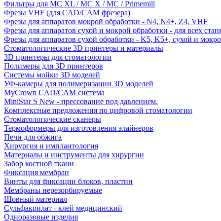
Фильтры для MC XL / MC X / MC / Primemill
Фрезы VHF (для CAD/CAM фрезера)
Фрезы для аппаратов мокрой обработки - N4, N4+, Z4, VHF
Фрезы для аппаратов сухой и мокрой обработки - для всех ста
Фрезы для аппаратов сухой обработки - K5, K5+, сухой и мокр
Стоматологические 3D принтеры и материалы
3D принтеры для стоматологии
Полимеры для 3D принтеров
Системы мойки 3D моделей
УФ-камеры для полимеризации 3D моделей
MyCrown CAD/CAM система
MiniStar S New - прессование под давлением.
Комплексные предложения по цифровой стоматологии
Стоматологические сканеры
Термоформеры для изготовления элайнеров
Печи для обжига
Хирургия и имплантология
Материалы и инструменты для хирургии
Забор костной ткани
Фиксация мембран
Винты для фиксации блоков, пластин
Мембраны нерезорбируемые
Шовный материал
Сульфакрилат - клей медицинский
Одноразовые изделия