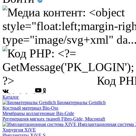
Код PH
Каталог
Биоматериалы Geistlich
Костный материал Bio-Oss
Мембраны коллагеновые Bio-Gide
Регенерация мягких тканей Fibro-Gide, Mucograft
Имплантационная система
Хирургия XiVE
Имплантаты XiVE S