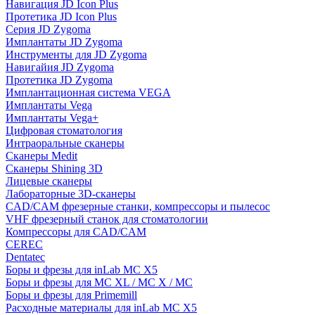
Навигация JD Icon Plus
Протетика JD Icon Plus
Серия JD Zygoma
Имплантаты JD Zygoma
Инструменты для JD Zygoma
Навигайия JD Zygoma
Протетика JD Zygoma
Имплантационная система VEGA
Имплантаты Vega
Имплантаты Vega+
Цифровая стоматология
Интраоральные сканеры
Сканеры Medit
Сканеры Shining 3D
Лицевые сканеры
Лабораторные 3D-сканеры
CAD/CAM фрезерные станки, компрессоры и пылесос
VHF фрезерный станок для стоматологии
Компрессоры для CAD/CAM
CEREC
Dentatec
Боры и фрезы для inLab MC X5
Боры и фрезы для MC XL / MC X / MC
Боры и фрезы для Primemill
Расходные материалы для inLab MC X5