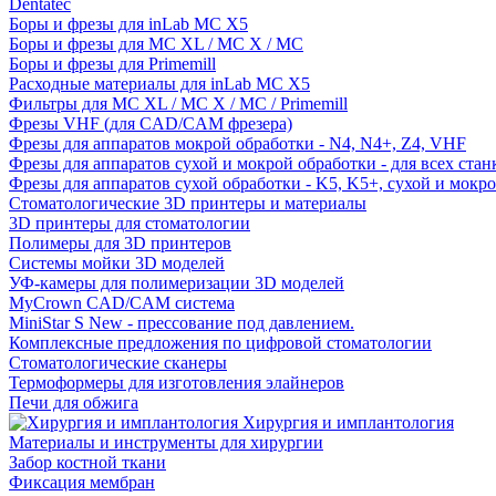
Dentatec
Боры и фрезы для inLab MC X5
Боры и фрезы для MC XL / MC X / MC
Боры и фрезы для Primemill
Расходные материалы для inLab MC X5
Фильтры для MC XL / MC X / MC / Primemill
Фрезы VHF (для CAD/CAM фрезера)
Фрезы для аппаратов мокрой обработки - N4, N4+, Z4, VHF
Фрезы для аппаратов сухой и мокрой обработки - для всех ста
Фрезы для аппаратов сухой обработки - K5, K5+, сухой и мокр
Стоматологические 3D принтеры и материалы
3D принтеры для стоматологии
Полимеры для 3D принтеров
Системы мойки 3D моделей
УФ-камеры для полимеризации 3D моделей
MyCrown CAD/CAM система
MiniStar S New - прессование под давлением.
Комплексные предложения по цифровой стоматологии
Стоматологические сканеры
Термоформеры для изготовления элайнеров
Печи для обжига
Хирургия и имплантология
Материалы и инструменты для хирургии
Забор костной ткани
Фиксация мембран