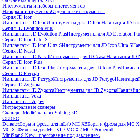
сломанных винтов XiVE
Инструменты и наборы инструментов
Наборы инструментов
Отдельные инструменты
Серия JD Icon
Имплантаты JD Icon
Инструменты для JD Icon
Навигация JD Ico
Серия JD Evolution Plus
Имплантаты JD Evolution Plus
Инструменты для JD Evolution Plu
Серия JD Icon Ultra S
Имплантаты JD Icon Ultra S
Инструменты для JD Icon Ultra S
Нав
Серия JD Nasal
Имплантаты JD Nasal
Инструменты для JD Nasal
Навигация JD N
Серия JD Icon Plus
Имплантаты JD Icon Plus
Инструменты для JD Icon Plus
Навигаци
Серия JD Pterygo
Имплантаты JD Pterygo
Инструменты для JD Pterygo
Навигация
Серия JD Zygoma
Имплантаты JD Zygoma
Инструменты для JD Zygoma
Навигайия
Имплантаты Vega
Имплантаты Vega+
Интраоральные сканеры
Сканеры Medit
Сканеры Shining 3D
CEREC
Dentatec
Боры и фрезы для inLab MC X5
Боры и фрезы для MC X
MC X5
Фильтры для MC XL / MC X / MC / Primemill
MiniStar S New - прессование под давлением.