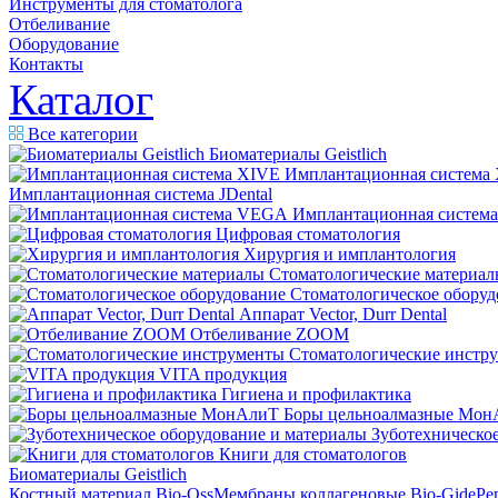
Инструменты для стоматолога
Отбеливание
Оборудование
Контакты
Каталог
Все категории
Биоматериалы Geistlich
Имплантационная система
Имплантационная система JDental
Имплантационная систем
Цифровая стоматология
Хирургия и имплантология
Стоматологические материал
Стоматологическое оборуд
Аппарат Vector, Durr Dental
Отбеливание ZOOM
Стоматологические инстр
VITA продукция
Гигиена и профилактика
Боры цельноалмазные Мон
Зуботехническое
Книги для стоматологов
Биоматериалы Geistlich
Костный материал Bio-Oss
Мембраны коллагеновые Bio-Gide
Ре