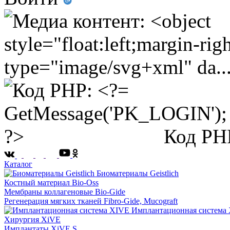
Код PH
Каталог
Биоматериалы Geistlich
Костный материал Bio-Oss
Мембраны коллагеновые Bio-Gide
Регенерация мягких тканей Fibro-Gide, Mucograft
Имплантационная система
Хирургия XiVE
Имплантаты XiVE S