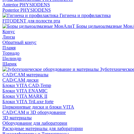
Anterior PHYSIODENS
Posterior PHYSIODENS
Гигиена и профилактика
FITODENT для полости рта
Боры цельноалмазные Мон
Конус
Линза
Обратный конус
Пламя
Торнадо
Цилиндр
Шарик
Зуботехническое
CAD/CAM материалы
CAD/CAM диски
Блоки VITA CAD-Temp
Блоки VITA ENAMIC
Блоки VITA MARK II
Блоки VITA TriLuxe forte
Циркониевые диски и блоки VITA
CAD/CAM и 3D оборудование
3D материалы
Оборудование для лаборатории
Расходные материалы для лаборатории
Вакуумформеры и Термопрессы