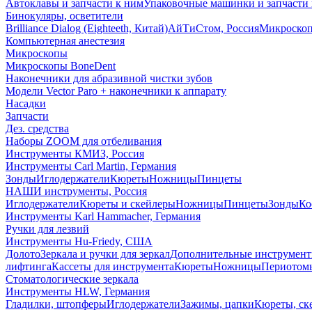
Автоклавы и запчасти к ним
Упаковочные машинки и запчасти 
Бинокуляры, осветители
Brilliance Dialog (Eighteeth, Китай)
АйТиСтом, Россия
Микроско
Компьютерная анестезия
Микроскопы
Микроскопы BoneDent
Наконечники для абразивной чистки зубов
Модели Vector Paro + наконечники к аппарату
Насадки
Запчасти
Дез. средства
Наборы ZOOM для отбеливания
Инструменты КМИЗ, Россия
Инструменты Carl Martin, Германия
Зонды
Иглодержатели
Кюреты
Ножницы
Пинцеты
НАШИ инструменты, Россия
Иглодержатели
Кюреты и скейлеры
Ножницы
Пинцеты
Зонды
Ко
Инструменты Karl Hammacher, Германия
Ручки для лезвий
Инструменты Hu-Friedy, США
Долото
Зеркала и ручки для зеркал
Дополнительные инструмен
лифтинга
Кассеты для инструмента
Кюреты
Ножницы
Периотом
Стоматологические зеркала
Инструменты HLW, Германия
Гладилки, штопферы
Иглодержатели
Зажимы, цапки
Кюреты, ск