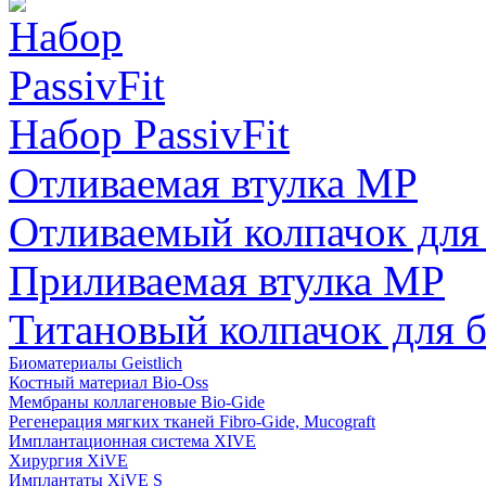
Набор PassivFit
Отливаемая втулка MP
Отливаемый колпачок для 
Приливаемая втулка MP
Титановый колпачок для б
Биоматериалы Geistlich
Костный материал Bio-Oss
Мембраны коллагеновые Bio-Gide
Регенерация мягких тканей Fibro-Gide, Mucograft
Имплантационная система XIVE
Хирургия XiVE
Имплантаты XiVE S