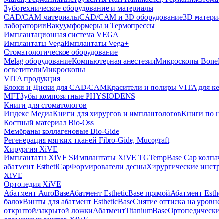
Зуботехническое оборудование и материалы
CAD/CAM материалы
CAD/CAM и 3D оборудование
3D матери
лаборатории
Вакуумформеры и Термопрессы
Имплантационная система VEGA
Имплантаты Vega
Имплантаты Vega+
Стоматологическое оборудование
Melag оборудование
Компьютерная анестезия
Микроскопы Bone
осветители
Микроскопы
VITA продукция
Блоки и Диски для CAD/CAM
Красители и полиры VITA для к
MFT
Зубы композитные PHYSIODENS
Книги для стоматологов
Индекс Медиа
Книги для хирургов и имплантологов
Книги по 
Костный материал Bio-Oss
Мембраны коллагеновые Bio-Gide
Регенерация мягких тканей Fibro-Gide, Mucograft
Хирургия XiVE
Имплантаты XiVE S
Имплантаты XiVE TG
TempBase Cap колпа
абатмент EsthetiCap
Формирователи десны
Хирургические инст
XiVE
Ортопедия XiVE
Абатмент AuroBase
Абатмент EstheticBase прямой
Абатмент Esth
балок
Винты для абатмент EstheticBase
Снятие оттиска на уровн
открытой/закрытой ложки
АбатментTitaniumBase
Ортопедически