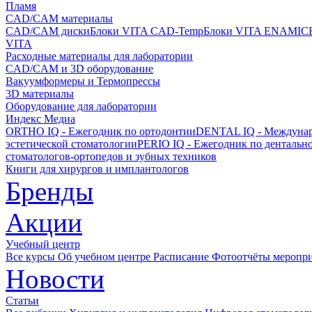
Пламя
CAD/CAM материалы
CAD/CAM диски
Блоки VITA CAD-Temp
Блоки VITA ENAMIC
VITA
Расходные материалы для лаборатории
CAD/CAM и 3D оборудование
Вакуумформеры и Термопрессы
3D материалы
Оборудование для лаборатории
Индекс Медиа
ORTHO IQ - Ежегодник по ортодонтии
DENTAL IQ - Междунар
эстетической стоматологии
PERIO IQ - Ежегодник по дентальн
стоматологов-ортопедов и зубных техников
Книги для хирургов и имплантологов
Бренды
Акции
Учебный центр
Все курсы
Об учебном центре
Расписание
Фотоотчёты меропр
Новости
Статьи