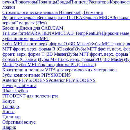
ручки
Люксаторы
Ножницы
Зонды
Пинцеты
Распаторы
Коронкос
ложки
Стоматологические зеркала Hahnenkratt, Германия
Родиевые зеркала
Зеркала яркие ULTRA
Зеркала MEGA
Зеркала 
зеркал
Гнущиеся (Flex)
Блоки и Диски для CAD/CAM
TriLuxe forte
MARK II
ENAMIC
CAD-Temp
RealLife
Циркониевые 
Зубы полимерные MFT
Зубы MFT фронт, верх, форма O (3D Master)
Зубы MFT фронт, вер
MFT фронт, верх, форма R (Classical)
Зубы MFT фронт, верх, фор
фронт, верх, форма T (3D Master)
Зубы MFT фронт, верх, форма T 
форма L (Classical)
Зубы MFT бок, верх, форма PU (3D Master)
Зу
Master)
Зубы MFT бок, низ, форма PL (Classical)
Красители и полиры VITA для керамических материалов
Зубы композитные PHYSIODENS
Anterior PHYSIODENS
Posterior PHYSIODENS
Печи для обжига
Шкала зубов
FITODENT для полости рта
Конус
Торнадо
Линза
Цилиндр
Обратный конус
Шарик