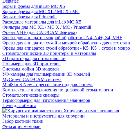
Dentatec
Боры и фрезы для inLab MC X5
Боры и фрезы для MC XL / MC X / MC
Боры и фрезы для Primemill
Расходные материалы для inLab MC X5
Фильтры для MC XL / MC X / MC / Primemill
Фрезы VHF (для CAD/CAM фрезера)
Фрезы для аппаратов мокрой обработки - N4, N4+, Z4, VHF
Фрезы для аппаратов сухой и мокрой обработки - для всех ста
Фрезы для аппаратов сухой обработки - K5, K5+, сухой и мокр
Стоматологические 3D принтеры и материалы
3D принтеры для стоматологии
Полимеры для 3D принтеров
Системы мойки 3D моделей
УФ-камеры для полимеризации 3D моделей
MyCrown CAD/CAM система
MiniStar S New - прессование под давлением.
Комплексные предложения по цифровой стоматологии
Стоматологические сканеры
Термоформеры для изготовления элайнеров
Печи для обжига
Хирургия и имплантология
Материалы и инструменты для хирургии
Забор костной ткани
Фиксация мембран