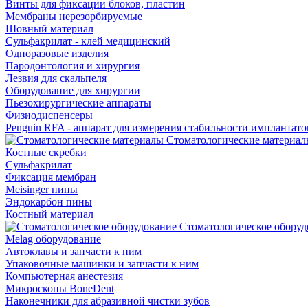
Винты для фиксации блоков, пластин
Мембраны нерезорбируемые
Шовный материал
Сульфакрилат - клей медицинский
Одноразовые изделия
Пародонтология и хирургия
Лезвия для скальпеля
Оборудование для хирургии
Пьезохирургические аппараты
Физиодиспенсеры
Penguin RFA - аппарат для измерения стабильности имплантато
Стоматологические материал
Костные скребки
Сульфакрилат
Фиксация мембран
Meisinger пины
Эндокарбон пины
Костный материал
Стоматологическое оборуд
Melag оборудование
Автоклавы и запчасти к ним
Упаковочные машинки и запчасти к ним
Компьютерная анестезия
Микроскопы BoneDent
Наконечники для абразивной чистки зубов