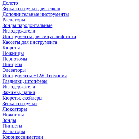
Долото
Зеркала и ручки для зеркал
Дополнительные инструменты
Распаторы
Зонды пародонтальные
Иглодержатели
Инструменты для синус-лифтинга
Кассеты для инструмента
Кюреты
Ножницы
Периотомы
Пинцеты
Элеваторы
Инструменты HLW, Германия
Гладилки, штопферы
Иглодержатели
Зажимы, цапки
Кюреты, скейлеры
Зеркала и ручки
Люксаторы
Ножницы
Зонды
Пинцеты
Распаторы
Коронкосниматели