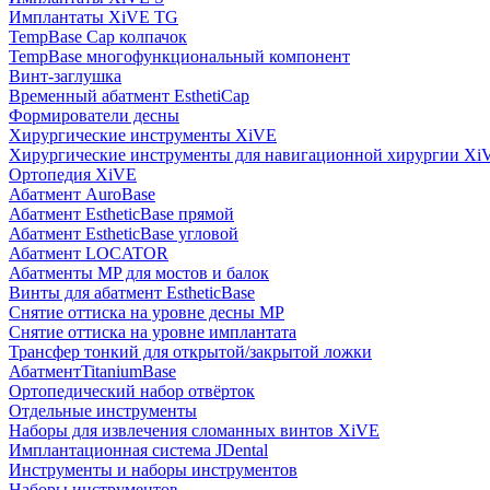
Имплантаты XiVE TG
TempBase Cap колпачок
TempBase многофункциональный компонент
Винт-заглушка
Временный абатмент EsthetiCap
Формирователи десны
Хирургические инструменты XiVE
Хирургические инструменты для навигационной хирургии Xi
Ортопедия XiVE
Абатмент AuroBase
Абатмент EstheticBase прямой
Абатмент EstheticBase угловой
Абатмент LOCATOR
Абатменты MP для мостов и балок
Винты для абатмент EstheticBase
Снятие оттиска на уровне десны MP
Снятие оттиска на уровне имплантата
Трансфер тонкий для открытой/закрытой ложки
АбатментTitaniumBase
Ортопедический набор отвёрток
Отдельные инструменты
Наборы для извлечения сломанных винтов XiVE
Имплантационная система JDental
Инструменты и наборы инструментов
Наборы инструментов