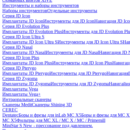
сломанных винтов XiVE
Инструменты и наборы инструментов
Наборы инструментов
Отдельные инструменты
Серия JD Icon
Имплантаты JD Icon
Инструменты для JD Icon
Навигация JD Ico
Серия JD Evolution Plus
Имплантаты JD Evolution Plus
Инструменты для JD Evolution Plu
Серия JD Icon Ultra S
Имплантаты JD Icon Ultra S
Инструменты для JD Icon Ultra S
Нав
Серия JD Nasal
Имплантаты JD Nasal
Инструменты для JD Nasal
Навигация JD N
Серия JD Icon Plus
Имплантаты JD Icon Plus
Инструменты для JD Icon Plus
Навигаци
Серия JD Pterygo
Имплантаты JD Pterygo
Инструменты для JD Pterygo
Навигация
Серия JD Zygoma
Имплантаты JD Zygoma
Инструменты для JD Zygoma
Навигайия
Имплантаты Vega
Имплантаты Vega+
Интраоральные сканеры
Сканеры Medit
Сканеры Shining 3D
CEREC
Dentatec
Боры и фрезы для inLab MC X5
Боры и фрезы для MC X
MC X5
Фильтры для MC XL / MC X / MC / Primemill
MiniStar S New - прессование под давлением.