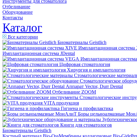
Инструменты для стоматолога
Отбеливание
Оборудование
Контакты
Каталог
Все категории
Биоматериалы Geistlich
Имплантационная система
Имплантационная система JDental
Имплантационная систем
Цифровая стоматология
Хирургия и имплантология
Стоматологические материал
Стоматологическое оборуд
Аппарат Vector, Durr Dental
Отбеливание ZOOM
Стоматологические инстр
VITA продукция
Гигиена и профилактика
Боры цельноалмазные Мон
Зуботехническое
Книги для стоматологов
Биоматериалы Geistlich
Костный материал Bio-Oss
Мембраны коллагеновые Bio-Gide
Ре