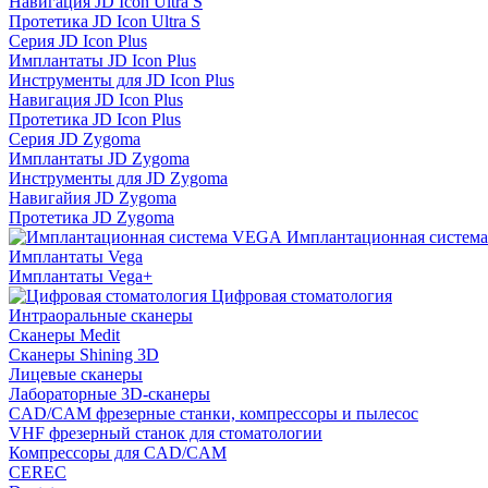
Навигация JD Icon Ultra S
Протетика JD Icon Ultra S
Серия JD Icon Plus
Имплантаты JD Icon Plus
Инструменты для JD Icon Plus
Навигация JD Icon Plus
Протетика JD Icon Plus
Серия JD Zygoma
Имплантаты JD Zygoma
Инструменты для JD Zygoma
Навигайия JD Zygoma
Протетика JD Zygoma
Имплантационная систем
Имплантаты Vega
Имплантаты Vega+
Цифровая стоматология
Интраоральные сканеры
Сканеры Medit
Сканеры Shining 3D
Лицевые сканеры
Лабораторные 3D-сканеры
CAD/CAM фрезерные станки, компрессоры и пылесос
VHF фрезерный станок для стоматологии
Компрессоры для CAD/CAM
CEREC