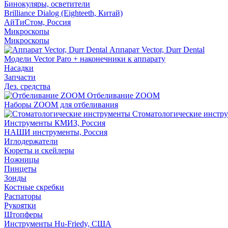
Бинокуляры, осветители
Brilliance Dialog (Eighteeth, Китай)
АйТиСтом, Россия
Микроскопы
Микроскопы
Аппарат Vector, Durr Dental
Модели Vector Paro + наконечники к аппарату
Насадки
Запчасти
Дез. средства
Отбеливание ZOOM
Наборы ZOOM для отбеливания
Стоматологические инстр
Инструменты КМИЗ, Россия
НАШИ инструменты, Россия
Иглодержатели
Кюреты и скейлеры
Ножницы
Пинцеты
Зонды
Костные скребки
Распаторы
Рукоятки
Штопферы
Инструменты Hu-Friedy, США