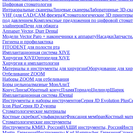
Цифровая стоматология
Интраоральные сканеры
Лицевые сканеры
Лабораторные 3D-ск
VHF (для CAD/CAM фрезера)
Стоматологические 3D принтеры
под давлением.
Комплексные предложения по цифровой стома
элайнеров
Печи для обжига
Аппарат Vector, Durr Dental
Модели Vector Paro + наконечники к аппарату
Насадки
Запчасти
Гигиена и профилактика
FITODENT для полости рта
Имплантационная система XIVE
Хирургия XiVE
Ортопедия XiVE
Хирургия и имплантология
Материалы и инструменты для хирургии
Оборудование для хи
Отбеливание ZOOM
Наборы ZOOM для отбеливания
Боры цельноалмазные МонАлиТ
Конус
Линза
Обратный конус
Пламя
Торнадо
Цилиндр
Шарик
Имплантационная система JDental
Инструменты и наборы инструментов
Серия JD Evolution Plus
Се
Icon Plus
Серия JD Zygoma
Стоматологические материалы
Костные скребки
Сульфакрилат
Фиксация мембран
Костный мат
Стоматологические инструменты
Инструменты КМИЗ, Россия
НАШИ инструменты, Россия
Инст
Martin, Германия
Инструменты Karl Hammacher, Германия
Стома