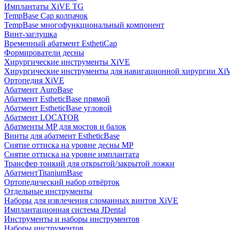
Имплантаты XiVE TG
TempBase Cap колпачок
TempBase многофункциональный компонент
Винт-заглушка
Временный абатмент EsthetiCap
Формирователи десны
Хирургические инструменты XiVE
Хирургические инструменты для навигационной хирургии Xi
Ортопедия XiVE
Абатмент AuroBase
Абатмент EstheticBase прямой
Абатмент EstheticBase угловой
Абатмент LOCATOR
Абатменты MP для мостов и балок
Винты для абатмент EstheticBase
Снятие оттиска на уровне десны MP
Снятие оттиска на уровне имплантата
Трансфер тонкий для открытой/закрытой ложки
АбатментTitaniumBase
Ортопедический набор отвёрток
Отдельные инструменты
Наборы для извлечения сломанных винтов XiVE
Имплантационная система JDental
Инструменты и наборы инструментов
Наборы инструментов