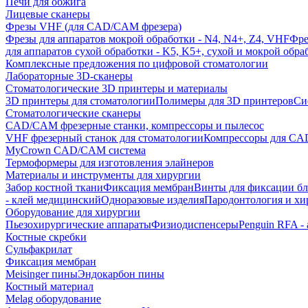
Печи для обжига
Лицевые сканеры
Фрезы VHF (для CAD/CAM фрезера)
Фрезы для аппаратов мокрой обработки - N4, N4+, Z4, VHF
Фре
для аппаратов сухой обработки - K5, K5+, сухой и мокрой обра
Комплексные предложения по цифровой стоматологии
Лабораторные 3D-сканеры
Стоматологические 3D принтеры и материалы
3D принтеры для стоматологии
Полимеры для 3D принтеров
Си
Стоматологические сканеры
CAD/CAM фрезерные станки, компрессоры и пылесос
VHF фрезерный станок для стоматологии
Компрессоры для C
MyCrown CAD/CAM система
Термоформеры для изготовления элайнеров
Материалы и инструменты для хирургии
Забор костной ткани
Фиксация мембран
Винты для фиксации бл
- клей медицинский
Одноразовые изделия
Пародонтология и хи
Оборудование для хирургии
Пьезохирургические аппараты
Физиодиспенсеры
Penguin RFA -
Костные скребки
Сульфакрилат
Фиксация мембран
Meisinger пины
Эндокарбон пины
Костный материал
Melag оборудование