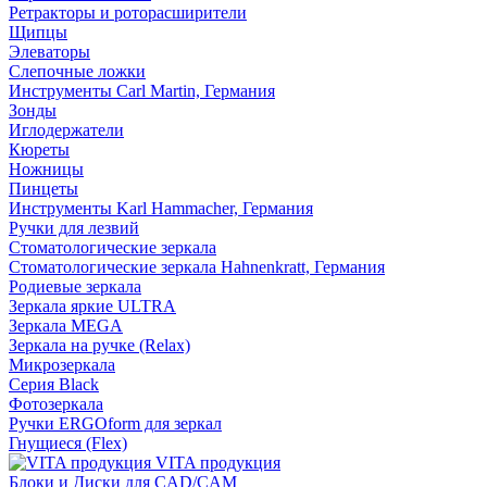
Ретракторы и роторасширители
Щипцы
Элеваторы
Слепочные ложки
Инструменты Carl Martin, Германия
Зонды
Иглодержатели
Кюреты
Ножницы
Пинцеты
Инструменты Karl Hammacher, Германия
Ручки для лезвий
Стоматологические зеркала
Стоматологические зеркала Hahnenkratt, Германия
Родиевые зеркала
Зеркала яркие ULTRA
Зеркала MEGA
Зеркала на ручке (Relax)
Микрозеркала
Серия Black
Фотозеркала
Ручки ERGOform для зеркал
Гнущиеся (Flex)
VITA продукция
Блоки и Диски для CAD/CAM