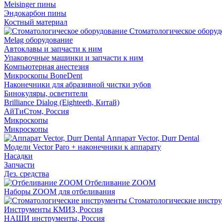
Meisinger пины
Эндокарбон пины
Костный материал
Стоматологическое оборуд
Melag оборудование
Автоклавы и запчасти к ним
Упаковочные машинки и запчасти к ним
Компьютерная анестезия
Микроскопы BoneDent
Наконечники для абразивной чистки зубов
Бинокуляры, осветители
Brilliance Dialog (Eighteeth, Китай)
АйТиСтом, Россия
Микроскопы
Микроскопы
Аппарат Vector, Durr Dental
Модели Vector Paro + наконечники к аппарату
Насадки
Запчасти
Дез. средства
Отбеливание ZOOM
Наборы ZOOM для отбеливания
Стоматологические инстр
Инструменты КМИЗ, Россия
НАШИ инструменты, Россия