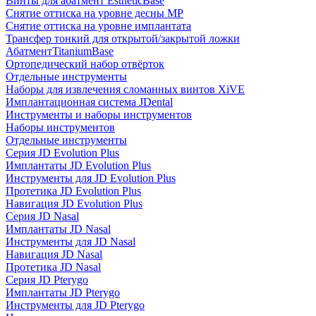
Винты для абатмент EstheticBase
Снятие оттиска на уровне десны MP
Снятие оттиска на уровне имплантата
Трансфер тонкий для открытой/закрытой ложки
АбатментTitaniumBase
Ортопедический набор отвёрток
Отдельные инструменты
Наборы для извлечения сломанных винтов XiVE
Имплантационная система JDental
Инструменты и наборы инструментов
Наборы инструментов
Отдельные инструменты
Серия JD Evolution Plus
Имплантаты JD Evolution Plus
Инструменты для JD Evolution Plus
Протетика JD Evolution Plus
Навигация JD Evolution Plus
Серия JD Nasal
Имплантаты JD Nasal
Инструменты для JD Nasal
Навигация JD Nasal
Протетика JD Nasal
Серия JD Pterygo
Имплантаты JD Pterygo
Инструменты для JD Pterygo