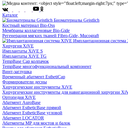
Каталог
Биоматериалы Geistlich
Костный материал Bio-Oss
Мембраны коллагеновые Bio-Gide
Регенерация мягких тканей Fibro-Gide, Mucograft
Имплантационная система
Хирургия XiVE
Имплантаты XiVE S
Имплантаты XiVE TG
TempBase Cap колпачок
TempBase многофункциональный компонент
Винт-заглушка
Временный абатмент EsthetiCap
Формирователи десны
Хирургические инструменты XiVE
Хирургические инструменты для навигационной хирургии Xi
Ортопедия XiVE
Абатмент AuroBase
Абатмент EstheticBase прямой
Абатмент EstheticBase угловой
Абатмент LOCATOR
Абатменты MP для мостов и балок