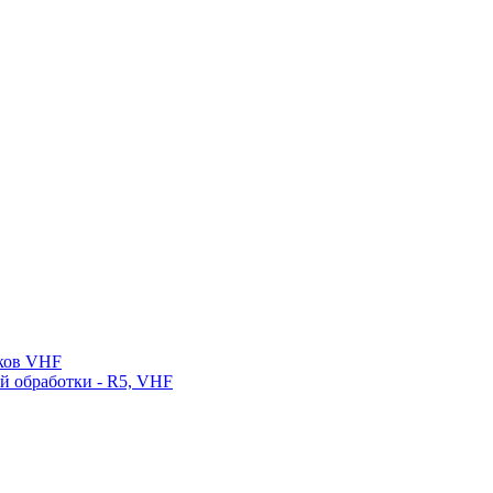
нков VHF
ой обработки - R5, VHF