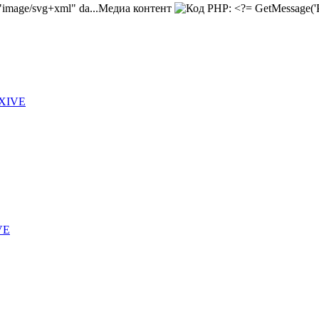
Медиа контент
 XIVE
VE