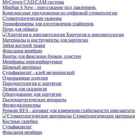
MyCrown CAD/CAM система
MiniStar S New - прессование под давлением.
Комплексные предложения по цифровой стоматологии
Стоматологические сканеры
Термоформеры для изготовления элайнеров
Печи для обжига
Хирургия и имплантология
Материалы и инструменты для хирургии
Забор костной ткани
Фиксация мембран
Винты для фиксации блоков, пластин
Мембраны нерезорбируемые
Шовный материал
Сульфакрилат - клей медицинский
Одноразовые изделия
Пародонтология и хирургия
Лезвия для скальпеля
Оборудование для хирургии
Пьезохирургические аппараты
Физиодиспенсеры
Penguin RFA - аппарат для измерения стабильности имплантато
Стоматологические материал
Костные скребки
Сульфакрилат
Фиксация мембран