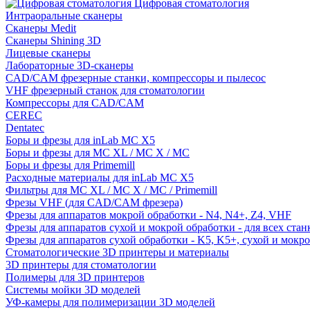
Цифровая стоматология
Интраоральные сканеры
Сканеры Medit
Сканеры Shining 3D
Лицевые сканеры
Лабораторные 3D-сканеры
CAD/CAM фрезерные станки, компрессоры и пылесос
VHF фрезерный станок для стоматологии
Компрессоры для CAD/CAM
CEREC
Dentatec
Боры и фрезы для inLab MC X5
Боры и фрезы для MC XL / MC X / MC
Боры и фрезы для Primemill
Расходные материалы для inLab MC X5
Фильтры для MC XL / MC X / MC / Primemill
Фрезы VHF (для CAD/CAM фрезера)
Фрезы для аппаратов мокрой обработки - N4, N4+, Z4, VHF
Фрезы для аппаратов сухой и мокрой обработки - для всех ста
Фрезы для аппаратов сухой обработки - K5, K5+, сухой и мокр
Стоматологические 3D принтеры и материалы
3D принтеры для стоматологии
Полимеры для 3D принтеров
Системы мойки 3D моделей
УФ-камеры для полимеризации 3D моделей