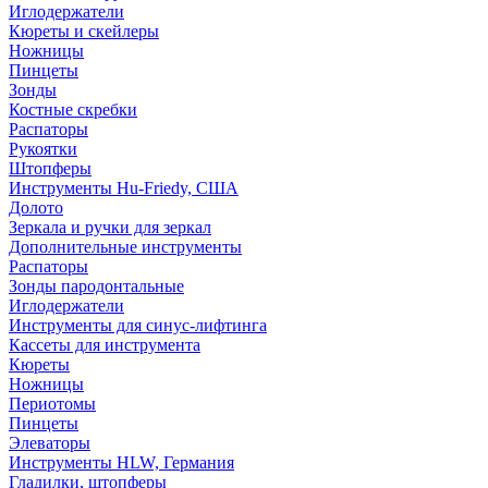
Иглодержатели
Кюреты и скейлеры
Ножницы
Пинцеты
Зонды
Костные скребки
Распаторы
Рукоятки
Штопферы
Инструменты Hu-Friedy, США
Долото
Зеркала и ручки для зеркал
Дополнительные инструменты
Распаторы
Зонды пародонтальные
Иглодержатели
Инструменты для синус-лифтинга
Кассеты для инструмента
Кюреты
Ножницы
Периотомы
Пинцеты
Элеваторы
Инструменты HLW, Германия
Гладилки, штопферы