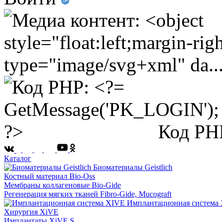
Код PH
Каталог
Биоматериалы Geistlich
Костный материал Bio-Oss
Мембраны коллагеновые Bio-Gide
Регенерация мягких тканей Fibro-Gide, Mucograft
Имплантационная система
Хирургия XiVE
Имплантаты XiVE S