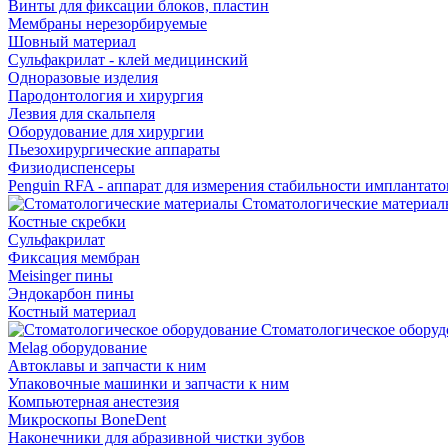
Винты для фиксации блоков, пластин
Мембраны нерезорбируемые
Шовный материал
Сульфакрилат - клей медицинский
Одноразовые изделия
Пародонтология и хирургия
Лезвия для скальпеля
Оборудование для хирургии
Пьезохирургические аппараты
Физиодиспенсеры
Penguin RFA - аппарат для измерения стабильности имплантато
Стоматологические материал
Костные скребки
Сульфакрилат
Фиксация мембран
Meisinger пины
Эндокарбон пины
Костный материал
Стоматологическое оборуд
Melag оборудование
Автоклавы и запчасти к ним
Упаковочные машинки и запчасти к ним
Компьютерная анестезия
Микроскопы BoneDent
Наконечники для абразивной чистки зубов