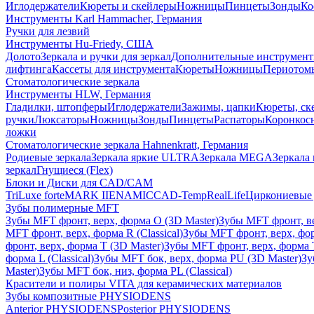
Иглодержатели
Кюреты и скейлеры
Ножницы
Пинцеты
Зонды
Ко
Инструменты Karl Hammacher, Германия
Ручки для лезвий
Инструменты Hu-Friedy, США
Долото
Зеркала и ручки для зеркал
Дополнительные инструмен
лифтинга
Кассеты для инструмента
Кюреты
Ножницы
Периотом
Стоматологические зеркала
Инструменты HLW, Германия
Гладилки, штопферы
Иглодержатели
Зажимы, цапки
Кюреты, ск
ручки
Люксаторы
Ножницы
Зонды
Пинцеты
Распаторы
Коронкос
ложки
Стоматологические зеркала Hahnenkratt, Германия
Родиевые зеркала
Зеркала яркие ULTRA
Зеркала MEGA
Зеркала 
зеркал
Гнущиеся (Flex)
Блоки и Диски для CAD/CAM
TriLuxe forte
MARK II
ENAMIC
CAD-Temp
RealLife
Циркониевые 
Зубы полимерные MFT
Зубы MFT фронт, верх, форма O (3D Master)
Зубы MFT фронт, вер
MFT фронт, верх, форма R (Classical)
Зубы MFT фронт, верх, фор
фронт, верх, форма T (3D Master)
Зубы MFT фронт, верх, форма T 
форма L (Classical)
Зубы MFT бок, верх, форма PU (3D Master)
Зу
Master)
Зубы MFT бок, низ, форма PL (Classical)
Красители и полиры VITA для керамических материалов
Зубы композитные PHYSIODENS
Anterior PHYSIODENS
Posterior PHYSIODENS