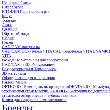
Печи для обжига
Шкала зубов
FITODENT для полости рта
Конус
Торнадо
Линза
Цилиндр
Обратный конус
Шарик
Пламя
CAD/CAM материалы
CAD/CAM диски
Блоки VITA CAD-Temp
Блоки VITA ENAMIC
VITA
Расходные материалы для лаборатории
CAD/CAM и 3D оборудование
Вакуумформеры и Термопрессы
3D материалы
Оборудование для лаборатории
Индекс Медиа
ORTHO IQ - Ежегодник по ортодонтии
DENTAL IQ - Междунар
эстетической стоматологии
PERIO IQ - Ежегодник по дентальн
стоматологов-ортопедов и зубных техников
Книги для хирургов и имплантологов
Бренды