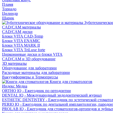
Пламя
Торнадо
Цилиндр
Шарик
Зуботехническое
CAD/CAM материалы
CAD/CAM диски
Блоки VITA CAD-Temp
Блоки VITA ENAMIC
Блоки VITA MARK II
Блоки VITA TriLuxe forte
Циркониевые диски и блоки VITA
CAD/CAM и 3D оборудование
3D материалы
Оборудование для лаборатории
Расходные материалы для лаборатории
Вакуумформеры и Термопрессы
Книги для стоматологов
Индекс Медиа
ORTHO IQ - Ежегодник по ортодонтии
DENTAL IQ - Международный эндодонтический журнал
ESTHETIC DENTISTRY - Ежегодник по эстетической стомато
PERIO IQ - Ежегодник по дентальной имплантологии, пародо
PROLAB IQ - Ежегодник для стоматологов-ортопедов и зубны