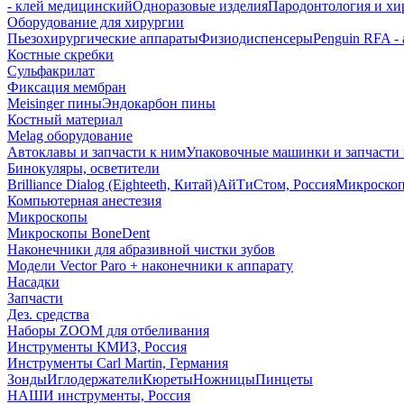
- клей медицинский
Одноразовые изделия
Пародонтология и хи
Оборудование для хирургии
Пьезохирургические аппараты
Физиодиспенсеры
Penguin RFA -
Костные скребки
Сульфакрилат
Фиксация мембран
Meisinger пины
Эндокарбон пины
Костный материал
Melag оборудование
Автоклавы и запчасти к ним
Упаковочные машинки и запчасти 
Бинокуляры, осветители
Brilliance Dialog (Eighteeth, Китай)
АйТиСтом, Россия
Микроско
Компьютерная анестезия
Микроскопы
Микроскопы BoneDent
Наконечники для абразивной чистки зубов
Модели Vector Paro + наконечники к аппарату
Насадки
Запчасти
Дез. средства
Наборы ZOOM для отбеливания
Инструменты КМИЗ, Россия
Инструменты Carl Martin, Германия
Зонды
Иглодержатели
Кюреты
Ножницы
Пинцеты
НАШИ инструменты, Россия