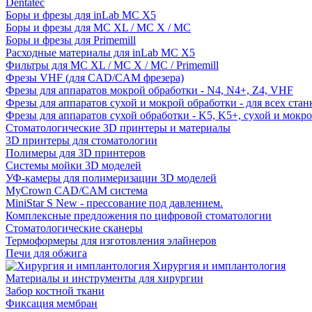
Dentatec
Боры и фрезы для inLab MC X5
Боры и фрезы для MC XL / MC X / MC
Боры и фрезы для Primemill
Расходные материалы для inLab MC X5
Фильтры для MC XL / MC X / MC / Primemill
Фрезы VHF (для CAD/CAM фрезера)
Фрезы для аппаратов мокрой обработки - N4, N4+, Z4, VHF
Фрезы для аппаратов сухой и мокрой обработки - для всех ста
Фрезы для аппаратов сухой обработки - K5, K5+, сухой и мокр
Стоматологические 3D принтеры и материалы
3D принтеры для стоматологии
Полимеры для 3D принтеров
Системы мойки 3D моделей
УФ-камеры для полимеризации 3D моделей
MyCrown CAD/CAM система
MiniStar S New - прессование под давлением.
Комплексные предложения по цифровой стоматологии
Стоматологические сканеры
Термоформеры для изготовления элайнеров
Печи для обжига
Хирургия и имплантология
Материалы и инструменты для хирургии
Забор костной ткани
Фиксация мембран