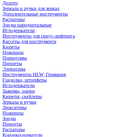
Долото
Зеркала и ручки для зеркал
Дополнительные инструменты
Распаторы
Зонды пародонтальные
Иглодержатели
Инструменты для синус-лифтинга
Кассеты для инструмента
Кюреты
Ножницы
Периотомы
Пинцеты
Элеваторы
Инструменты HLW, Германия
Гладилки, штопферы
Иглодержатели
Зажимы, цапки
Кюреты, скейлеры
Зеркала и ручки
Люксаторы
Ножницы
Зонды
Пинцеты
Распаторы
Коронкосниматели