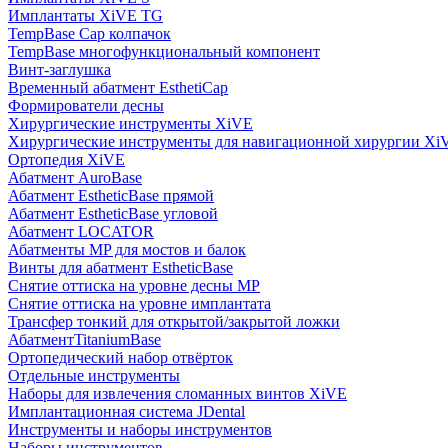
Имплантаты XiVE TG
TempBase Cap колпачок
TempBase многофункциональный компонент
Винт-заглушка
Временный абатмент EsthetiCap
Формирователи десны
Хирургические инструменты XiVE
Хирургические инструменты для навигационной хирургии Xi
Ортопедия XiVE
Абатмент AuroBase
Абатмент EstheticBase прямой
Абатмент EstheticBase угловой
Абатмент LOCATOR
Абатменты MP для мостов и балок
Винты для абатмент EstheticBase
Снятие оттиска на уровне десны MP
Снятие оттиска на уровне имплантата
Трансфер тонкий для открытой/закрытой ложки
АбатментTitaniumBase
Ортопедический набор отвёрток
Отдельные инструменты
Наборы для извлечения сломанных винтов XiVE
Имплантационная система JDental
Инструменты и наборы инструментов
Наборы инструментов