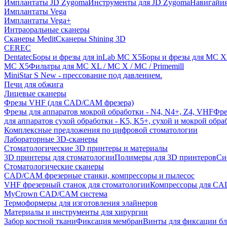
Имплантаты JD Zygoma
Инструменты для JD Zygoma
Навигайия
Имплантаты Vega
Имплантаты Vega+
Интраоральные сканеры
Сканеры Medit
Сканеры Shining 3D
CEREC
Dentatec
Боры и фрезы для inLab MC X5
Боры и фрезы для MC X
MC X5
Фильтры для MC XL / MC X / MC / Primemill
MiniStar S New - прессование под давлением.
Печи для обжига
Лицевые сканеры
Фрезы VHF (для CAD/CAM фрезера)
Фрезы для аппаратов мокрой обработки - N4, N4+, Z4, VHF
Фре
для аппаратов сухой обработки - K5, K5+, сухой и мокрой обра
Комплексные предложения по цифровой стоматологии
Лабораторные 3D-сканеры
Стоматологические 3D принтеры и материалы
3D принтеры для стоматологии
Полимеры для 3D принтеров
Си
Стоматологические сканеры
CAD/CAM фрезерные станки, компрессоры и пылесос
VHF фрезерный станок для стоматологии
Компрессоры для C
MyCrown CAD/CAM система
Термоформеры для изготовления элайнеров
Материалы и инструменты для хирургии
Забор костной ткани
Фиксация мембран
Винты для фиксации бл