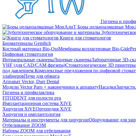
Гигиена и профи
Боры цельноалмазные Мон
Зуботехническое
Книги для стоматологов
Биоматериалы Geistlich
Костный материал Bio-Oss
Мембраны коллагеновые Bio-Gide
Ре
Цифровая стоматология
Интраоральные сканеры
Лицевые сканеры
Лабораторные 3D-ск
VHF (для CAD/CAM фрезера)
Стоматологические 3D принтеры
под давлением.
Комплексные предложения по цифровой стома
элайнеров
Печи для обжига
Аппарат Vector, Durr Dental
Модели Vector Paro + наконечники к аппарату
Насадки
Запчасти
Гигиена и профилактика
FITODENT для полости рта
Имплантационная система XIVE
Хирургия XiVE
Ортопедия XiVE
Хирургия и имплантология
Материалы и инструменты для хирургии
Оборудование для хи
Отбеливание ZOOM
Наборы ZOOM для отбеливания