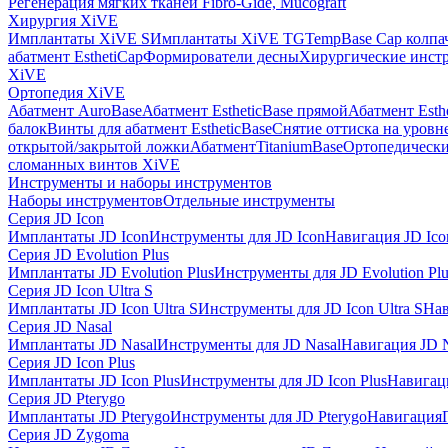
Регенерация мягких тканей Fibro-Gide, Mucograft
Хирургия XiVE
Имплантаты XiVE S
Имплантаты XiVE TG
TempBase Cap колпа
абатмент EsthetiCap
Формирователи десны
Хирургические инст
XiVE
Ортопедия XiVE
Абатмент AuroBase
Абатмент EstheticBase прямой
Абатмент Esth
балок
Винты для абатмент EstheticBase
Снятие оттиска на уровн
открытой/закрытой ложки
АбатментTitaniumBase
Ортопедически
сломанных винтов XiVE
Инструменты и наборы инструментов
Наборы инструментов
Отдельные инструменты
Серия JD Icon
Имплантаты JD Icon
Инструменты для JD Icon
Навигация JD Ico
Серия JD Evolution Plus
Имплантаты JD Evolution Plus
Инструменты для JD Evolution Plu
Серия JD Icon Ultra S
Имплантаты JD Icon Ultra S
Инструменты для JD Icon Ultra S
Нав
Серия JD Nasal
Имплантаты JD Nasal
Инструменты для JD Nasal
Навигация JD N
Серия JD Icon Plus
Имплантаты JD Icon Plus
Инструменты для JD Icon Plus
Навигаци
Серия JD Pterygo
Имплантаты JD Pterygo
Инструменты для JD Pterygo
Навигация
Серия JD Zygoma