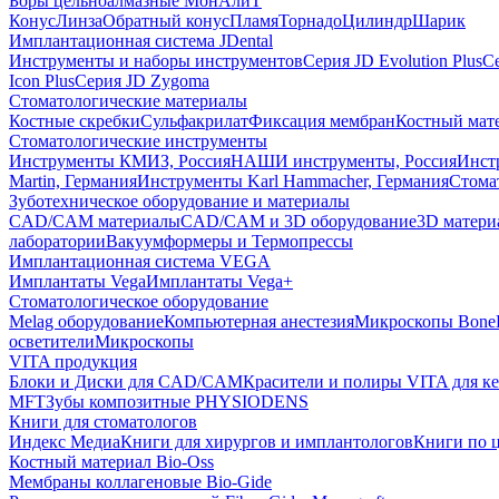
Боры цельноалмазные МонАлиТ
Конус
Линза
Обратный конус
Пламя
Торнадо
Цилиндр
Шарик
Имплантационная система JDental
Инструменты и наборы инструментов
Серия JD Evolution Plus
Се
Icon Plus
Серия JD Zygoma
Стоматологические материалы
Костные скребки
Сульфакрилат
Фиксация мембран
Костный мат
Стоматологические инструменты
Инструменты КМИЗ, Россия
НАШИ инструменты, Россия
Инст
Martin, Германия
Инструменты Karl Hammacher, Германия
Стома
Зуботехническое оборудование и материалы
CAD/CAM материалы
CAD/CAM и 3D оборудование
3D матери
лаборатории
Вакуумформеры и Термопрессы
Имплантационная система VEGA
Имплантаты Vega
Имплантаты Vega+
Стоматологическое оборудование
Melag оборудование
Компьютерная анестезия
Микроскопы Bone
осветители
Микроскопы
VITA продукция
Блоки и Диски для CAD/CAM
Красители и полиры VITA для к
MFT
Зубы композитные PHYSIODENS
Книги для стоматологов
Индекс Медиа
Книги для хирургов и имплантологов
Книги по 
Костный материал Bio-Oss
Мембраны коллагеновые Bio-Gide