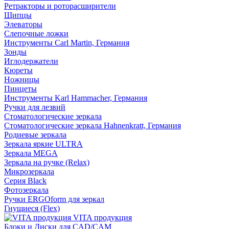
Ретракторы и роторасширители
Щипцы
Элеваторы
Слепочные ложки
Инструменты Carl Martin, Германия
Зонды
Иглодержатели
Кюреты
Ножницы
Пинцеты
Инструменты Karl Hammacher, Германия
Ручки для лезвий
Стоматологические зеркала
Стоматологические зеркала Hahnenkratt, Германия
Родиевые зеркала
Зеркала яркие ULTRA
Зеркала MEGA
Зеркала на ручке (Relax)
Микрозеркала
Серия Black
Фотозеркала
Ручки ERGOform для зеркал
Гнущиеся (Flex)
VITA продукция
Блоки и Диски для CAD/CAM