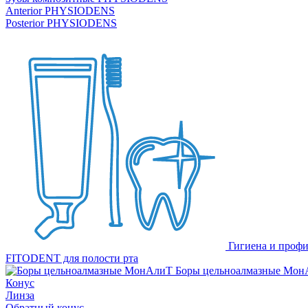
Anterior PHYSIODENS
Posterior PHYSIODENS
Гигиена и профи
FITODENT для полости рта
Боры цельноалмазные Мон
Конус
Линза
Обратный конус