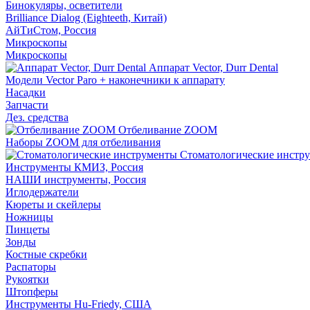
Бинокуляры, осветители
Brilliance Dialog (Eighteeth, Китай)
АйТиСтом, Россия
Микроскопы
Микроскопы
Аппарат Vector, Durr Dental
Модели Vector Paro + наконечники к аппарату
Насадки
Запчасти
Дез. средства
Отбеливание ZOOM
Наборы ZOOM для отбеливания
Стоматологические инстр
Инструменты КМИЗ, Россия
НАШИ инструменты, Россия
Иглодержатели
Кюреты и скейлеры
Ножницы
Пинцеты
Зонды
Костные скребки
Распаторы
Рукоятки
Штопферы
Инструменты Hu-Friedy, США