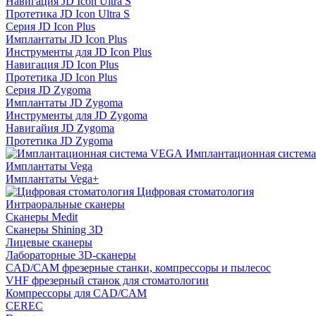
Навигация JD Icon Ultra S
Протетика JD Icon Ultra S
Серия JD Icon Plus
Имплантаты JD Icon Plus
Инструменты для JD Icon Plus
Навигация JD Icon Plus
Протетика JD Icon Plus
Серия JD Zygoma
Имплантаты JD Zygoma
Инструменты для JD Zygoma
Навигайия JD Zygoma
Протетика JD Zygoma
Имплантационная систем
Имплантаты Vega
Имплантаты Vega+
Цифровая стоматология
Интраоральные сканеры
Сканеры Medit
Сканеры Shining 3D
Лицевые сканеры
Лабораторные 3D-сканеры
CAD/CAM фрезерные станки, компрессоры и пылесос
VHF фрезерный станок для стоматологии
Компрессоры для CAD/CAM
CEREC