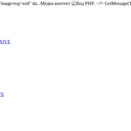
Медиа контент
 XIVE
VE