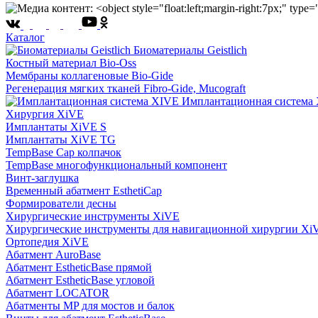
Каталог
Биоматериалы Geistlich
Костный материал Bio-Oss
Мембраны коллагеновые Bio-Gide
Регенерация мягких тканей Fibro-Gide, Mucograft
Имплантационная система
Хирургия XiVE
Имплантаты XiVE S
Имплантаты XiVE TG
TempBase Cap колпачок
TempBase многофункциональный компонент
Винт-заглушка
Временный абатмент EsthetiCap
Формирователи десны
Хирургические инструменты XiVE
Хирургические инструменты для навигационной хирургии Xi
Ортопедия XiVE
Абатмент AuroBase
Абатмент EstheticBase прямой
Абатмент EstheticBase угловой
Абатмент LOCATOR
Абатменты MP для мостов и балок