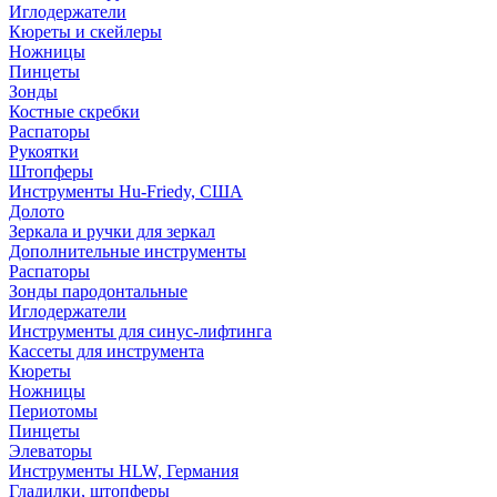
Иглодержатели
Кюреты и скейлеры
Ножницы
Пинцеты
Зонды
Костные скребки
Распаторы
Рукоятки
Штопферы
Инструменты Hu-Friedy, США
Долото
Зеркала и ручки для зеркал
Дополнительные инструменты
Распаторы
Зонды пародонтальные
Иглодержатели
Инструменты для синус-лифтинга
Кассеты для инструмента
Кюреты
Ножницы
Периотомы
Пинцеты
Элеваторы
Инструменты HLW, Германия
Гладилки, штопферы