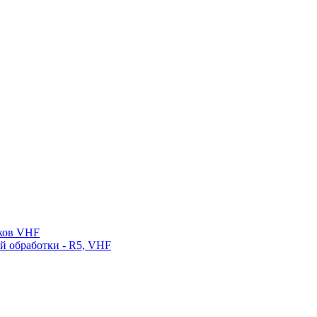
нков VHF
ой обработки - R5, VHF