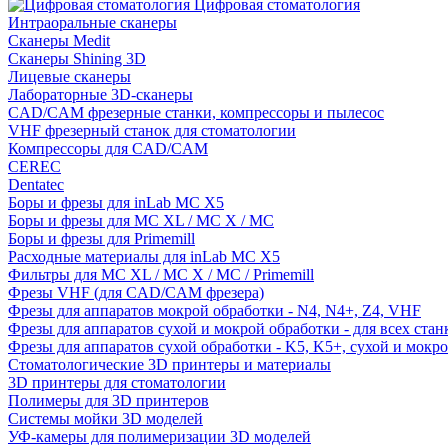
Цифровая стоматология
Интраоральные сканеры
Сканеры Medit
Сканеры Shining 3D
Лицевые сканеры
Лабораторные 3D-сканеры
CAD/CAM фрезерные станки, компрессоры и пылесос
VHF фрезерный станок для стоматологии
Компрессоры для CAD/CAM
CEREC
Dentatec
Боры и фрезы для inLab MC X5
Боры и фрезы для MC XL / MC X / MC
Боры и фрезы для Primemill
Расходные материалы для inLab MC X5
Фильтры для MC XL / MC X / MC / Primemill
Фрезы VHF (для CAD/CAM фрезера)
Фрезы для аппаратов мокрой обработки - N4, N4+, Z4, VHF
Фрезы для аппаратов сухой и мокрой обработки - для всех ста
Фрезы для аппаратов сухой обработки - K5, K5+, сухой и мокр
Стоматологические 3D принтеры и материалы
3D принтеры для стоматологии
Полимеры для 3D принтеров
Системы мойки 3D моделей
УФ-камеры для полимеризации 3D моделей