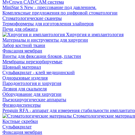
MyCrown CAD/CAM система
MiniStar S New - прессование под давлением.
Комплексные предложения по цифровой стоматологии
Стоматологические сканеры
Термоформеры для изготовления элайнеров
Печи для обжига
Хирургия и имплантология
Материалы и инструменты для хирургии
Забор костной ткани
Фиксация мембран
Винты для фиксации блоков, пластин
Мембраны нерезорбируемые
Шовный материал
Сульфакрилат - клей медицинский
Одноразовые изделия
Пародонтология и хирургия
Лезвия для скальпеля
Оборудование для хирургии
Пьезохирургические аппараты
Физиодиспенсеры
Penguin RFA - аппарат для измерения стабильности имплантато
Стоматологические материал
Костные скребки
Сульфакрилат
Фиксация мембран