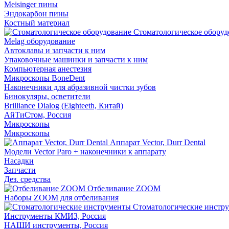
Meisinger пины
Эндокарбон пины
Костный материал
Стоматологическое оборуд
Melag оборудование
Автоклавы и запчасти к ним
Упаковочные машинки и запчасти к ним
Компьютерная анестезия
Микроскопы BoneDent
Наконечники для абразивной чистки зубов
Бинокуляры, осветители
Brilliance Dialog (Eighteeth, Китай)
АйТиСтом, Россия
Микроскопы
Микроскопы
Аппарат Vector, Durr Dental
Модели Vector Paro + наконечники к аппарату
Насадки
Запчасти
Дез. средства
Отбеливание ZOOM
Наборы ZOOM для отбеливания
Стоматологические инстр
Инструменты КМИЗ, Россия
НАШИ инструменты, Россия