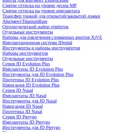
Винты для абатмент EstheticBase
Снятие оттиска на уровне десны MP
Снятие оттиска на уровне имплантата
Трансфер тонкий для открытой/закрытой ложки
АбатментTitaniumBase
Ортопедический набор отвёрток
Отдельные инструменты
Наборы для извлечения сломанных винтов XiVE
Имплантационная система JDental
Инструменты и наборы инструментов
Наборы инструментов
Отдельные инструменты
Серия JD Evolution Plus
Имплантаты JD Evolution Plus
Инструменты для JD Evolution Plus
Протетика JD Evolution Plus
Навигация JD Evolution Plus
Серия JD Nasal
Имплантаты JD Nasal
Инструменты для JD Nasal
Навигация JD Nasal
Протетика JD Nasal
Серия JD Pterygo
Имплантаты JD Pterygo
Инструменты для JD Pterygo