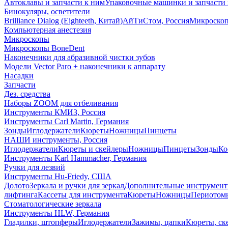
Автоклавы и запчасти к ним
Упаковочные машинки и запчасти 
Бинокуляры, осветители
Brilliance Dialog (Eighteeth, Китай)
АйТиСтом, Россия
Микроско
Компьютерная анестезия
Микроскопы
Микроскопы BoneDent
Наконечники для абразивной чистки зубов
Модели Vector Paro + наконечники к аппарату
Насадки
Запчасти
Дез. средства
Наборы ZOOM для отбеливания
Инструменты КМИЗ, Россия
Инструменты Carl Martin, Германия
Зонды
Иглодержатели
Кюреты
Ножницы
Пинцеты
НАШИ инструменты, Россия
Иглодержатели
Кюреты и скейлеры
Ножницы
Пинцеты
Зонды
Ко
Инструменты Karl Hammacher, Германия
Ручки для лезвий
Инструменты Hu-Friedy, США
Долото
Зеркала и ручки для зеркал
Дополнительные инструмен
лифтинга
Кассеты для инструмента
Кюреты
Ножницы
Периотом
Стоматологические зеркала
Инструменты HLW, Германия
Гладилки, штопферы
Иглодержатели
Зажимы, цапки
Кюреты, ск