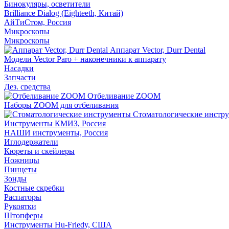
Бинокуляры, осветители
Brilliance Dialog (Eighteeth, Китай)
АйТиСтом, Россия
Микроскопы
Микроскопы
Аппарат Vector, Durr Dental
Модели Vector Paro + наконечники к аппарату
Насадки
Запчасти
Дез. средства
Отбеливание ZOOM
Наборы ZOOM для отбеливания
Стоматологические инстр
Инструменты КМИЗ, Россия
НАШИ инструменты, Россия
Иглодержатели
Кюреты и скейлеры
Ножницы
Пинцеты
Зонды
Костные скребки
Распаторы
Рукоятки
Штопферы
Инструменты Hu-Friedy, США