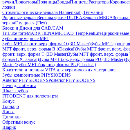
ручки
Люксаторы
Ножницы
Зонды
Пинцеты
Распаторы
Коронкос
ложки
Стоматологические зеркала Hahnenkratt, Германия
Родиевые зеркала
Зеркала яркие ULTRA
Зеркала MEGA
Зеркала 
зеркал
Гнущиеся (Flex)
Блоки и Диски для CAD/CAM
TriLuxe forte
MARK II
ENAMIC
CAD-Temp
RealLife
Циркониевые 
Зубы полимерные MFT
Зубы MFT фронт, верх, форма O (3D Master)
Зубы MFT фронт, вер
MFT фронт, верх, форма R (Classical)
Зубы MFT фронт, верх, фор
фронт, верх, форма T (3D Master)
Зубы MFT фронт, верх, форма T 
форма L (Classical)
Зубы MFT бок, верх, форма PU (3D Master)
Зу
Master)
Зубы MFT бок, низ, форма PL (Classical)
Красители и полиры VITA для керамических материалов
Зубы композитные PHYSIODENS
Anterior PHYSIODENS
Posterior PHYSIODENS
Печи для обжига
Шкала зубов
FITODENT для полости рта
Конус
Торнадо
Линза
Цилиндр
Обратный конус
Шарик