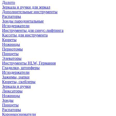
Долото
Зеркала и ручки для зеркал
Дополнительные инструменты
Распаторы
Зонды пародонтальные
Иглодержатели
Инструменты для синус-лифтинга
Кассеты для инструмента
Кюреты
Ножницы
Периотомы
Пинцеты
Элеваторы
Инструменты HLW, Германия
Гладилки, штопферы
Иглодержатели
Зажимы, цапки
Кюреты, скейлеры
Зеркала и ручки
Люксаторы
Ножницы
Зонды
Пинцеты
Распаторы
Коронкосниматели