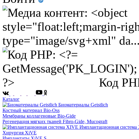
Код PH
Каталог
Биоматериалы Geistlich
Костный материал Bio-Oss
Мембраны коллагеновые Bio-Gide
Регенерация мягких тканей Fibro-Gide, Mucograft
Имплантационная система
Хирургия XiVE
Имплантаты XiVE S