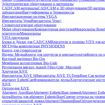
Зуботехническое оборудование и материалы
CAD/CAM материалы
CAD/CAM и 3D оборудование
3D матери
лаборатории
Вакуумформеры и Термопрессы
Имплантационная система VEGA
Имплантаты Vega
Имплантаты Vega+
Стоматологическое оборудование
Melag оборудование
Компьютерная анестезия
Микроскопы Bone
осветители
Микроскопы
VITA продукция
Блоки и Диски для CAD/CAM
Красители и полиры VITA для к
MFT
Зубы композитные PHYSIODENS
Книги для стоматологов
Индекс Медиа
Книги для хирургов и имплантологов
Книги по 
Костный материал Bio-Oss
Мембраны коллагеновые Bio-Gide
Регенерация мягких тканей Fibro-Gide, Mucograft
Хирургия XiVE
Имплантаты XiVE S
Имплантаты XiVE TG
TempBase Cap колпа
абатмент EsthetiCap
Формирователи десны
Хирургические инст
XiVE
Ортопедия XiVE
Абатмент AuroBase
Абатмент EstheticBase прямой
Абатмент Esth
балок
Винты для абатмент EstheticBase
Снятие оттиска на уровн
открытой/закрытой ложки
АбатментTitaniumBase
Ортопедически