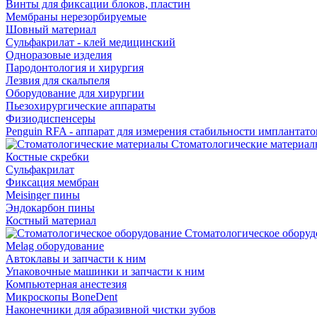
Винты для фиксации блоков, пластин
Мембраны нерезорбируемые
Шовный материал
Сульфакрилат - клей медицинский
Одноразовые изделия
Пародонтология и хирургия
Лезвия для скальпеля
Оборудование для хирургии
Пьезохирургические аппараты
Физиодиспенсеры
Penguin RFA - аппарат для измерения стабильности имплантато
Стоматологические материал
Костные скребки
Сульфакрилат
Фиксация мембран
Meisinger пины
Эндокарбон пины
Костный материал
Стоматологическое оборуд
Melag оборудование
Автоклавы и запчасти к ним
Упаковочные машинки и запчасти к ним
Компьютерная анестезия
Микроскопы BoneDent
Наконечники для абразивной чистки зубов