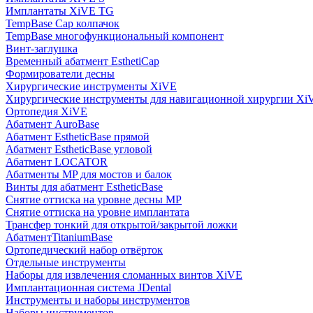
Имплантаты XiVE TG
TempBase Cap колпачок
TempBase многофункциональный компонент
Винт-заглушка
Временный абатмент EsthetiCap
Формирователи десны
Хирургические инструменты XiVE
Хирургические инструменты для навигационной хирургии Xi
Ортопедия XiVE
Абатмент AuroBase
Абатмент EstheticBase прямой
Абатмент EstheticBase угловой
Абатмент LOCATOR
Абатменты MP для мостов и балок
Винты для абатмент EstheticBase
Снятие оттиска на уровне десны MP
Снятие оттиска на уровне имплантата
Трансфер тонкий для открытой/закрытой ложки
АбатментTitaniumBase
Ортопедический набор отвёрток
Отдельные инструменты
Наборы для извлечения сломанных винтов XiVE
Имплантационная система JDental
Инструменты и наборы инструментов
Наборы инструментов