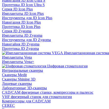
Навигация JD Icon Ultra S
Протетика JD Icon Ultra S
Серия JD Icon Plus
Имплантаты JD Icon Plus
Инструменты для JD Icon Plus
Навигация JD Icon Plus
Протетика JD Icon Plus
Серия JD Zygoma
Имплантаты JD Zygoma
Инструменты для JD Zygoma
Навигайия JD Zygoma
Протетика JD Zygoma
Имплантационная систем
Имплантаты Vega
Имплантаты Vega+
Цифровая стоматология
Интраоральные сканеры
Сканеры Medit
Сканеры Shining 3D
Лицевые сканеры
Лабораторные 3D-сканеры
CAD/CAM фрезерные станки, компрессоры и пылесос
VHF фрезерный станок для стоматологии
Компрессоры для CAD/CAM
CEREC