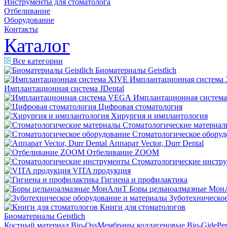
Инструменты для стоматолога
Отбеливание
Оборудование
Контакты
Каталог
Все категории
Биоматериалы Geistlich
Имплантационная система
Имплантационная система JDental
Имплантационная систем
Цифровая стоматология
Хирургия и имплантология
Стоматологические материал
Стоматологическое оборуд
Аппарат Vector, Durr Dental
Отбеливание ZOOM
Стоматологические инстр
VITA продукция
Гигиена и профилактика
Боры цельноалмазные Мон
Зуботехническое
Книги для стоматологов
Биоматериалы Geistlich
Костный материал Bio-Oss
Мембраны коллагеновые Bio-Gide
Ре