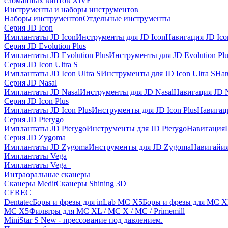
сломанных винтов XiVE
Инструменты и наборы инструментов
Наборы инструментов
Отдельные инструменты
Серия JD Icon
Имплантаты JD Icon
Инструменты для JD Icon
Навигация JD Ico
Серия JD Evolution Plus
Имплантаты JD Evolution Plus
Инструменты для JD Evolution Plu
Серия JD Icon Ultra S
Имплантаты JD Icon Ultra S
Инструменты для JD Icon Ultra S
Нав
Серия JD Nasal
Имплантаты JD Nasal
Инструменты для JD Nasal
Навигация JD N
Серия JD Icon Plus
Имплантаты JD Icon Plus
Инструменты для JD Icon Plus
Навигаци
Серия JD Pterygo
Имплантаты JD Pterygo
Инструменты для JD Pterygo
Навигация
Серия JD Zygoma
Имплантаты JD Zygoma
Инструменты для JD Zygoma
Навигайия
Имплантаты Vega
Имплантаты Vega+
Интраоральные сканеры
Сканеры Medit
Сканеры Shining 3D
CEREC
Dentatec
Боры и фрезы для inLab MC X5
Боры и фрезы для MC X
MC X5
Фильтры для MC XL / MC X / MC / Primemill
MiniStar S New - прессование под давлением.