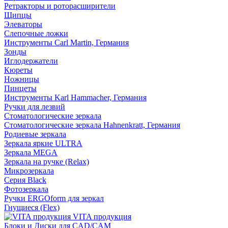
Ретракторы и роторасширители
Щипцы
Элеваторы
Слепочные ложки
Инструменты Carl Martin, Германия
Зонды
Иглодержатели
Кюреты
Ножницы
Пинцеты
Инструменты Karl Hammacher, Германия
Ручки для лезвий
Стоматологические зеркала
Стоматологические зеркала Hahnenkratt, Германия
Родиевые зеркала
Зеркала яркие ULTRA
Зеркала MEGA
Зеркала на ручке (Relax)
Микрозеркала
Серия Black
Фотозеркала
Ручки ERGOform для зеркал
Гнущиеся (Flex)
VITA продукция
Блоки и Диски для CAD/CAM