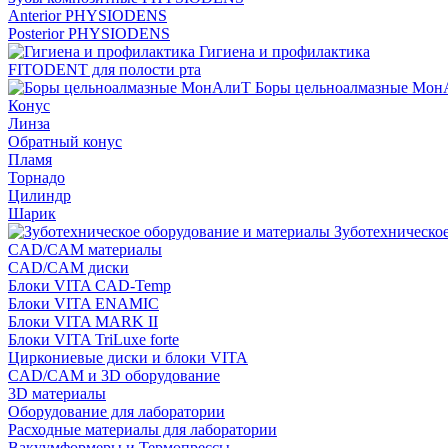
Anterior PHYSIODENS
Posterior PHYSIODENS
Гигиена и профилактика
FITODENT для полости рта
Боры цельноалмазные Мон
Конус
Линза
Обратный конус
Пламя
Торнадо
Цилиндр
Шарик
Зуботехническое
CAD/CAM материалы
CAD/CAM диски
Блоки VITA CAD-Temp
Блоки VITA ENAMIC
Блоки VITA MARK II
Блоки VITA TriLuxe forte
Циркониевые диски и блоки VITA
CAD/CAM и 3D оборудование
3D материалы
Оборудование для лаборатории
Расходные материалы для лаборатории
Вакуумформеры и Термопрессы