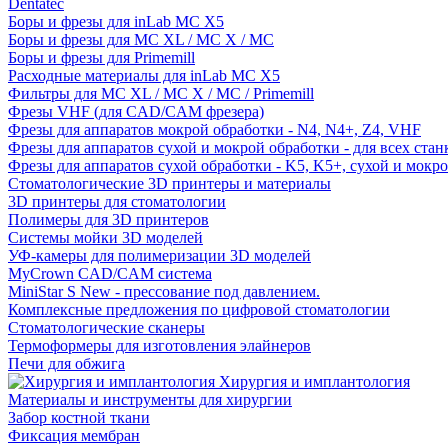
Dentatec
Боры и фрезы для inLab MC X5
Боры и фрезы для MC XL / MC X / MC
Боры и фрезы для Primemill
Расходные материалы для inLab MC X5
Фильтры для MC XL / MC X / MC / Primemill
Фрезы VHF (для CAD/CAM фрезера)
Фрезы для аппаратов мокрой обработки - N4, N4+, Z4, VHF
Фрезы для аппаратов сухой и мокрой обработки - для всех ста
Фрезы для аппаратов сухой обработки - K5, K5+, сухой и мокр
Стоматологические 3D принтеры и материалы
3D принтеры для стоматологии
Полимеры для 3D принтеров
Системы мойки 3D моделей
УФ-камеры для полимеризации 3D моделей
MyCrown CAD/CAM система
MiniStar S New - прессование под давлением.
Комплексные предложения по цифровой стоматологии
Стоматологические сканеры
Термоформеры для изготовления элайнеров
Печи для обжига
Хирургия и имплантология
Материалы и инструменты для хирургии
Забор костной ткани
Фиксация мембран