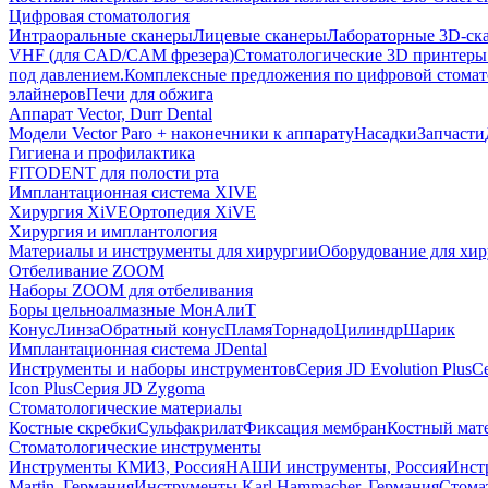
Цифровая стоматология
Интраоральные сканеры
Лицевые сканеры
Лабораторные 3D-ск
VHF (для CAD/CAM фрезера)
Стоматологические 3D принтеры
под давлением.
Комплексные предложения по цифровой стома
элайнеров
Печи для обжига
Аппарат Vector, Durr Dental
Модели Vector Paro + наконечники к аппарату
Насадки
Запчасти
Гигиена и профилактика
FITODENT для полости рта
Имплантационная система XIVE
Хирургия XiVE
Ортопедия XiVE
Хирургия и имплантология
Материалы и инструменты для хирургии
Оборудование для хи
Отбеливание ZOOM
Наборы ZOOM для отбеливания
Боры цельноалмазные МонАлиТ
Конус
Линза
Обратный конус
Пламя
Торнадо
Цилиндр
Шарик
Имплантационная система JDental
Инструменты и наборы инструментов
Серия JD Evolution Plus
Се
Icon Plus
Серия JD Zygoma
Стоматологические материалы
Костные скребки
Сульфакрилат
Фиксация мембран
Костный мат
Стоматологические инструменты
Инструменты КМИЗ, Россия
НАШИ инструменты, Россия
Инст
Martin, Германия
Инструменты Karl Hammacher, Германия
Стома