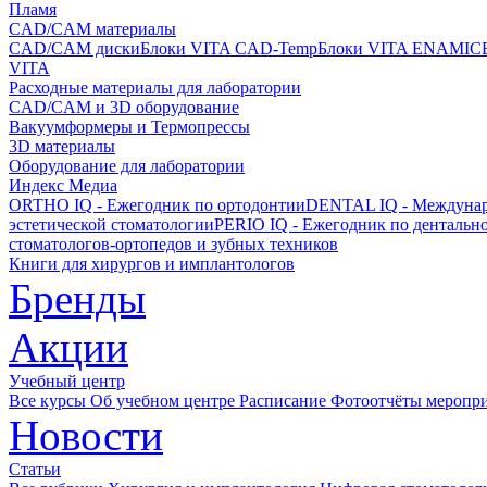
Пламя
CAD/CAM материалы
CAD/CAM диски
Блоки VITA CAD-Temp
Блоки VITA ENAMIC
VITA
Расходные материалы для лаборатории
CAD/CAM и 3D оборудование
Вакуумформеры и Термопрессы
3D материалы
Оборудование для лаборатории
Индекс Медиа
ORTHO IQ - Ежегодник по ортодонтии
DENTAL IQ - Междунар
эстетической стоматологии
PERIO IQ - Ежегодник по дентальн
стоматологов-ортопедов и зубных техников
Книги для хирургов и имплантологов
Бренды
Акции
Учебный центр
Все курсы
Об учебном центре
Расписание
Фотоотчёты меропр
Новости
Статьи