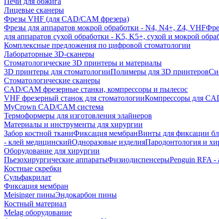
Печи для обжига
Лицевые сканеры
Фрезы VHF (для CAD/CAM фрезера)
Фрезы для аппаратов мокрой обработки - N4, N4+, Z4, VHF
Фре
для аппаратов сухой обработки - K5, K5+, сухой и мокрой обра
Комплексные предложения по цифровой стоматологии
Лабораторные 3D-сканеры
Стоматологические 3D принтеры и материалы
3D принтеры для стоматологии
Полимеры для 3D принтеров
Си
Стоматологические сканеры
CAD/CAM фрезерные станки, компрессоры и пылесос
VHF фрезерный станок для стоматологии
Компрессоры для C
MyCrown CAD/CAM система
Термоформеры для изготовления элайнеров
Материалы и инструменты для хирургии
Забор костной ткани
Фиксация мембран
Винты для фиксации бл
- клей медицинский
Одноразовые изделия
Пародонтология и хи
Оборудование для хирургии
Пьезохирургические аппараты
Физиодиспенсеры
Penguin RFA -
Костные скребки
Сульфакрилат
Фиксация мембран
Meisinger пины
Эндокарбон пины
Костный материал
Melag оборудование