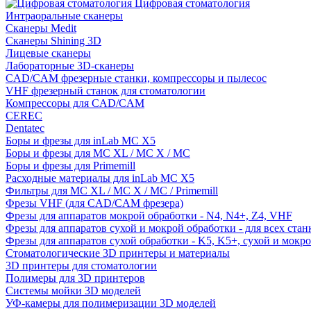
Цифровая стоматология
Интраоральные сканеры
Сканеры Medit
Сканеры Shining 3D
Лицевые сканеры
Лабораторные 3D-сканеры
CAD/CAM фрезерные станки, компрессоры и пылесос
VHF фрезерный станок для стоматологии
Компрессоры для CAD/CAM
CEREC
Dentatec
Боры и фрезы для inLab MC X5
Боры и фрезы для MC XL / MC X / MC
Боры и фрезы для Primemill
Расходные материалы для inLab MC X5
Фильтры для MC XL / MC X / MC / Primemill
Фрезы VHF (для CAD/CAM фрезера)
Фрезы для аппаратов мокрой обработки - N4, N4+, Z4, VHF
Фрезы для аппаратов сухой и мокрой обработки - для всех ста
Фрезы для аппаратов сухой обработки - K5, K5+, сухой и мокр
Стоматологические 3D принтеры и материалы
3D принтеры для стоматологии
Полимеры для 3D принтеров
Системы мойки 3D моделей
УФ-камеры для полимеризации 3D моделей