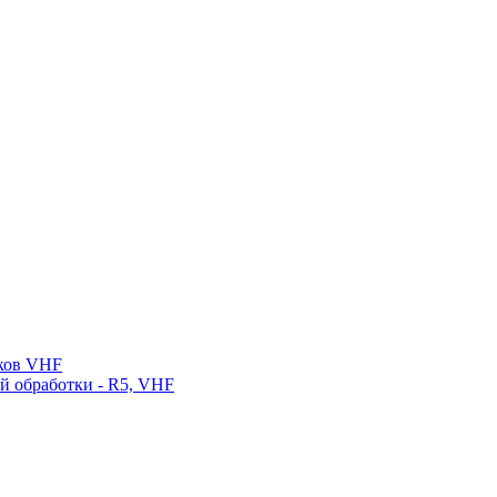
нков VHF
ой обработки - R5, VHF