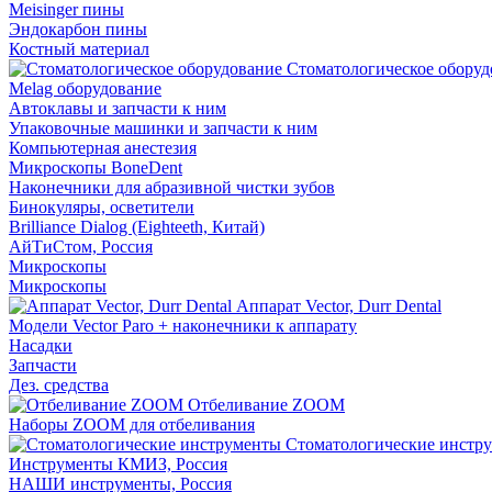
Meisinger пины
Эндокарбон пины
Костный материал
Стоматологическое оборуд
Melag оборудование
Автоклавы и запчасти к ним
Упаковочные машинки и запчасти к ним
Компьютерная анестезия
Микроскопы BoneDent
Наконечники для абразивной чистки зубов
Бинокуляры, осветители
Brilliance Dialog (Eighteeth, Китай)
АйТиСтом, Россия
Микроскопы
Микроскопы
Аппарат Vector, Durr Dental
Модели Vector Paro + наконечники к аппарату
Насадки
Запчасти
Дез. средства
Отбеливание ZOOM
Наборы ZOOM для отбеливания
Стоматологические инстр
Инструменты КМИЗ, Россия
НАШИ инструменты, Россия