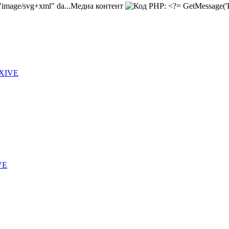
Медиа контент
 XIVE
VE