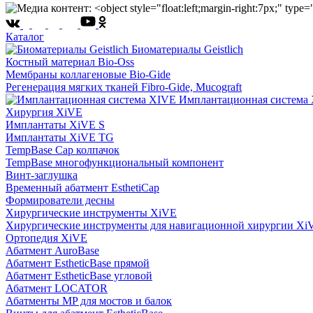
Каталог
Биоматериалы Geistlich
Костный материал Bio-Oss
Мембраны коллагеновые Bio-Gide
Регенерация мягких тканей Fibro-Gide, Mucograft
Имплантационная система
Хирургия XiVE
Имплантаты XiVE S
Имплантаты XiVE TG
TempBase Cap колпачок
TempBase многофункциональный компонент
Винт-заглушка
Временный абатмент EsthetiCap
Формирователи десны
Хирургические инструменты XiVE
Хирургические инструменты для навигационной хирургии Xi
Ортопедия XiVE
Абатмент AuroBase
Абатмент EstheticBase прямой
Абатмент EstheticBase угловой
Абатмент LOCATOR
Абатменты MP для мостов и балок