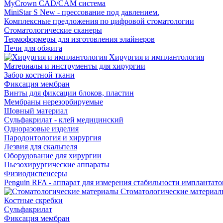
MyCrown CAD/CAM система
MiniStar S New - прессование под давлением.
Комплексные предложения по цифровой стоматологии
Стоматологические сканеры
Термоформеры для изготовления элайнеров
Печи для обжига
Хирургия и имплантология
Материалы и инструменты для хирургии
Забор костной ткани
Фиксация мембран
Винты для фиксации блоков, пластин
Мембраны нерезорбируемые
Шовный материал
Сульфакрилат - клей медицинский
Одноразовые изделия
Пародонтология и хирургия
Лезвия для скальпеля
Оборудование для хирургии
Пьезохирургические аппараты
Физиодиспенсеры
Penguin RFA - аппарат для измерения стабильности имплантато
Стоматологические материал
Костные скребки
Сульфакрилат
Фиксация мембран