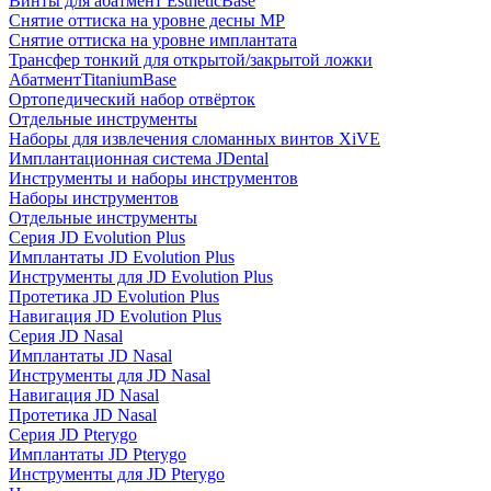
Винты для абатмент EstheticBase
Снятие оттиска на уровне десны MP
Снятие оттиска на уровне имплантата
Трансфер тонкий для открытой/закрытой ложки
АбатментTitaniumBase
Ортопедический набор отвёрток
Отдельные инструменты
Наборы для извлечения сломанных винтов XiVE
Имплантационная система JDental
Инструменты и наборы инструментов
Наборы инструментов
Отдельные инструменты
Серия JD Evolution Plus
Имплантаты JD Evolution Plus
Инструменты для JD Evolution Plus
Протетика JD Evolution Plus
Навигация JD Evolution Plus
Серия JD Nasal
Имплантаты JD Nasal
Инструменты для JD Nasal
Навигация JD Nasal
Протетика JD Nasal
Серия JD Pterygo
Имплантаты JD Pterygo
Инструменты для JD Pterygo