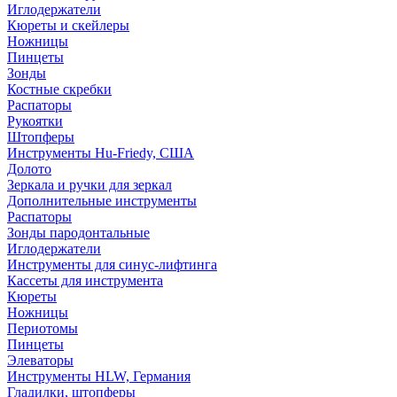
Иглодержатели
Кюреты и скейлеры
Ножницы
Пинцеты
Зонды
Костные скребки
Распаторы
Рукоятки
Штопферы
Инструменты Hu-Friedy, США
Долото
Зеркала и ручки для зеркал
Дополнительные инструменты
Распаторы
Зонды пародонтальные
Иглодержатели
Инструменты для синус-лифтинга
Кассеты для инструмента
Кюреты
Ножницы
Периотомы
Пинцеты
Элеваторы
Инструменты HLW, Германия
Гладилки, штопферы