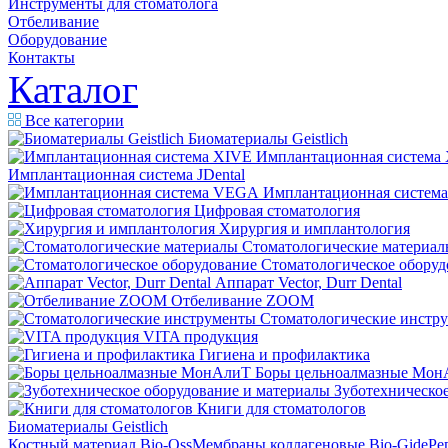
Инструменты для стоматолога
Отбеливание
Оборудование
Контакты
Каталог
Все категории
Биоматериалы Geistlich
Имплантационная система
Имплантационная система JDental
Имплантационная систем
Цифровая стоматология
Хирургия и имплантология
Стоматологические материал
Стоматологическое оборуд
Аппарат Vector, Durr Dental
Отбеливание ZOOM
Стоматологические инстр
VITA продукция
Гигиена и профилактика
Боры цельноалмазные Мон
Зуботехническое
Книги для стоматологов
Биоматериалы Geistlich
Костный материал Bio-Oss
Мембраны коллагеновые Bio-Gide
Ре