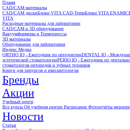
Пламя
CAD/CAM материалы
CAD/CAM диски
Блоки VITA CAD-Temp
Блоки VITA ENAMIC
VITA
Расходные материалы для лаборатории
CAD/CAM и 3D оборудование
Вакуумформеры и Термопрессы
3D материалы
Оборудование для лаборатории
Индекс Медиа
ORTHO IQ - Ежегодник по ортодонтии
DENTAL IQ - Междунар
эстетической стоматологии
PERIO IQ - Ежегодник по дентальн
стоматологов-ортопедов и зубных техников
Книги для хирургов и имплантологов
Бренды
Акции
Учебный центр
Все курсы
Об учебном центре
Расписание
Фотоотчёты меропр
Новости
Статьи