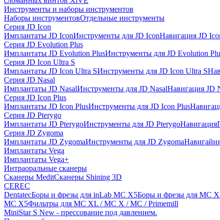
сломанных винтов XiVE
Инструменты и наборы инструментов
Наборы инструментов
Отдельные инструменты
Серия JD Icon
Имплантаты JD Icon
Инструменты для JD Icon
Навигация JD Ico
Серия JD Evolution Plus
Имплантаты JD Evolution Plus
Инструменты для JD Evolution Plu
Серия JD Icon Ultra S
Имплантаты JD Icon Ultra S
Инструменты для JD Icon Ultra S
Нав
Серия JD Nasal
Имплантаты JD Nasal
Инструменты для JD Nasal
Навигация JD N
Серия JD Icon Plus
Имплантаты JD Icon Plus
Инструменты для JD Icon Plus
Навигаци
Серия JD Pterygo
Имплантаты JD Pterygo
Инструменты для JD Pterygo
Навигация
Серия JD Zygoma
Имплантаты JD Zygoma
Инструменты для JD Zygoma
Навигайия
Имплантаты Vega
Имплантаты Vega+
Интраоральные сканеры
Сканеры Medit
Сканеры Shining 3D
CEREC
Dentatec
Боры и фрезы для inLab MC X5
Боры и фрезы для MC X
MC X5
Фильтры для MC XL / MC X / MC / Primemill
MiniStar S New - прессование под давлением.