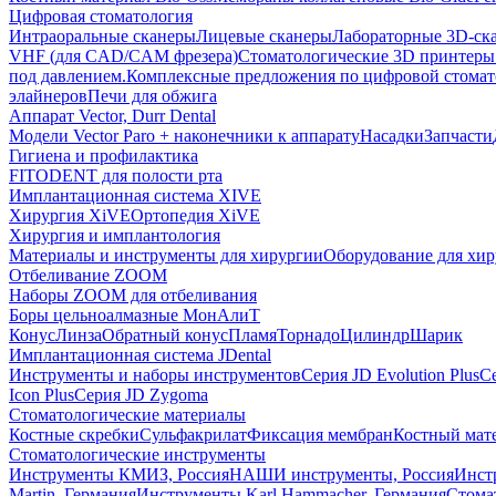
Цифровая стоматология
Интраоральные сканеры
Лицевые сканеры
Лабораторные 3D-ск
VHF (для CAD/CAM фрезера)
Стоматологические 3D принтеры
под давлением.
Комплексные предложения по цифровой стома
элайнеров
Печи для обжига
Аппарат Vector, Durr Dental
Модели Vector Paro + наконечники к аппарату
Насадки
Запчасти
Гигиена и профилактика
FITODENT для полости рта
Имплантационная система XIVE
Хирургия XiVE
Ортопедия XiVE
Хирургия и имплантология
Материалы и инструменты для хирургии
Оборудование для хи
Отбеливание ZOOM
Наборы ZOOM для отбеливания
Боры цельноалмазные МонАлиТ
Конус
Линза
Обратный конус
Пламя
Торнадо
Цилиндр
Шарик
Имплантационная система JDental
Инструменты и наборы инструментов
Серия JD Evolution Plus
Се
Icon Plus
Серия JD Zygoma
Стоматологические материалы
Костные скребки
Сульфакрилат
Фиксация мембран
Костный мат
Стоматологические инструменты
Инструменты КМИЗ, Россия
НАШИ инструменты, Россия
Инст
Martin, Германия
Инструменты Karl Hammacher, Германия
Стома