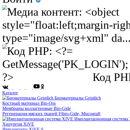
Код PH
Каталог
Биоматериалы Geistlich
Костный материал Bio-Oss
Мембраны коллагеновые Bio-Gide
Регенерация мягких тканей Fibro-Gide, Mucograft
Имплантационная система
Хирургия XiVE
Имплантаты XiVE S