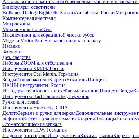
Автоклавы и запчасти к ним
Упаковочные машинки и запчасти 
Бинокуляры, осветители
Brilliance Dialog (Eighteeth, Китай)
АйТиСтом, Россия
Микроско
Компьютерная анестезия
Микроскопы
Микроскопы BoneDent
Наконечники для абразивной чистки зубов
Модели Vector Paro + наконечники к аппарату
Насадки
Запчасти
Дез. средства
Наборы ZOOM для отбеливания
Инструменты КМИЗ, Россия
Инструменты Carl Martin, Германия
Зонды
Иглодержатели
Кюреты
Ножницы
Пинцеты
НАШИ инструменты, Россия
Иглодержатели
Кюреты и скейлеры
Ножницы
Пинцеты
Зонды
Ко
Инструменты Karl Hammacher, Германия
Ручки для лезвий
Инструменты Hu-Friedy, США
Долото
Зеркала и ручки для зеркал
Дополнительные инструмен
лифтинга
Кассеты для инструмента
Кюреты
Ножницы
Периотом
Стоматологические зеркала
Инструменты HLW, Германия
Гладилки, штопферы
Иглодержатели
Зажимы, цапки
Кюреты, ск