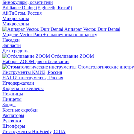
Бинокуляры, осветители
Brilliance Dialog (Eighteeth, Китай)
АйТиСтом, Россия
Микроскопы
Микроскопы
Аппарат Vector, Durr Dental
Модели Vector Paro + наконечники к аппарату
Насадки
Запчасти
Дез. средства
Отбеливание ZOOM
Наборы ZOOM для отбеливания
Стоматологические инстр
Инструменты КМИЗ, Россия
НАШИ инструменты, Россия
Иглодержатели
Кюреты и скейлеры
Ножницы
Пинцеты
Зонды
Костные скребки
Распаторы
Рукоятки
Штопферы
Инструменты Hu-Friedy, США