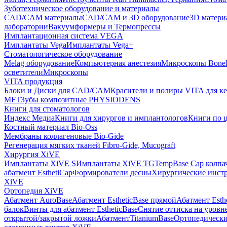
Зуботехническое оборудование и материалы
CAD/CAM материалы
CAD/CAM и 3D оборудование
3D матери
лаборатории
Вакуумформеры и Термопрессы
Имплантационная система VEGA
Имплантаты Vega
Имплантаты Vega+
Стоматологическое оборудование
Melag оборудование
Компьютерная анестезия
Микроскопы Bone
осветители
Микроскопы
VITA продукция
Блоки и Диски для CAD/CAM
Красители и полиры VITA для к
MFT
Зубы композитные PHYSIODENS
Книги для стоматологов
Индекс Медиа
Книги для хирургов и имплантологов
Книги по 
Костный материал Bio-Oss
Мембраны коллагеновые Bio-Gide
Регенерация мягких тканей Fibro-Gide, Mucograft
Хирургия XiVE
Имплантаты XiVE S
Имплантаты XiVE TG
TempBase Cap колпа
абатмент EsthetiCap
Формирователи десны
Хирургические инст
XiVE
Ортопедия XiVE
Абатмент AuroBase
Абатмент EstheticBase прямой
Абатмент Esth
балок
Винты для абатмент EstheticBase
Снятие оттиска на уровн
открытой/закрытой ложки
АбатментTitaniumBase
Ортопедически