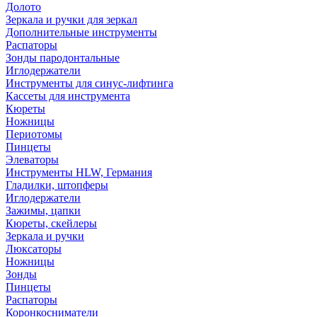
Долото
Зеркала и ручки для зеркал
Дополнительные инструменты
Распаторы
Зонды пародонтальные
Иглодержатели
Инструменты для синус-лифтинга
Кассеты для инструмента
Кюреты
Ножницы
Периотомы
Пинцеты
Элеваторы
Инструменты HLW, Германия
Гладилки, штопферы
Иглодержатели
Зажимы, цапки
Кюреты, скейлеры
Зеркала и ручки
Люксаторы
Ножницы
Зонды
Пинцеты
Распаторы
Коронкосниматели