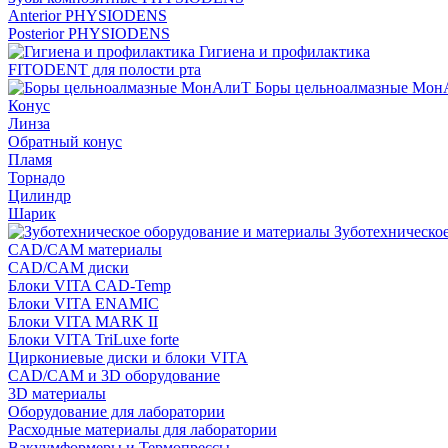
Anterior PHYSIODENS
Posterior PHYSIODENS
Гигиена и профилактика
FITODENT для полости рта
Боры цельноалмазные Мон
Конус
Линза
Обратный конус
Пламя
Торнадо
Цилиндр
Шарик
Зуботехническое
CAD/CAM материалы
CAD/CAM диски
Блоки VITA CAD-Temp
Блоки VITA ENAMIC
Блоки VITA MARK II
Блоки VITA TriLuxe forte
Циркониевые диски и блоки VITA
CAD/CAM и 3D оборудование
3D материалы
Оборудование для лаборатории
Расходные материалы для лаборатории
Вакуумформеры и Термопрессы