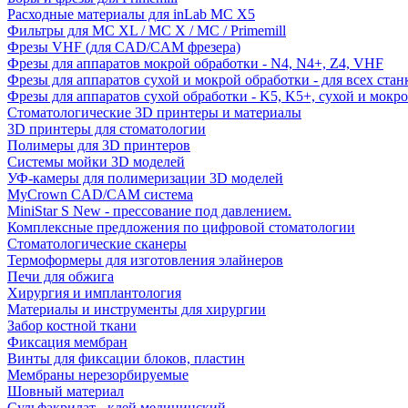
Расходные материалы для inLab MC X5
Фильтры для MC XL / MC X / MC / Primemill
Фрезы VHF (для CAD/CAM фрезера)
Фрезы для аппаратов мокрой обработки - N4, N4+, Z4, VHF
Фрезы для аппаратов сухой и мокрой обработки - для всех ста
Фрезы для аппаратов сухой обработки - K5, K5+, сухой и мокр
Стоматологические 3D принтеры и материалы
3D принтеры для стоматологии
Полимеры для 3D принтеров
Системы мойки 3D моделей
УФ-камеры для полимеризации 3D моделей
MyCrown CAD/CAM система
MiniStar S New - прессование под давлением.
Комплексные предложения по цифровой стоматологии
Стоматологические сканеры
Термоформеры для изготовления элайнеров
Печи для обжига
Хирургия и имплантология
Материалы и инструменты для хирургии
Забор костной ткани
Фиксация мембран
Винты для фиксации блоков, пластин
Мембраны нерезорбируемые
Шовный материал
Сульфакрилат - клей медицинский