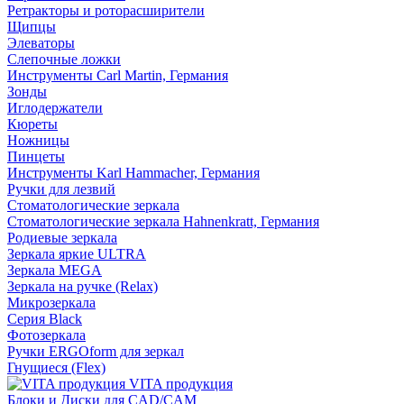
Ретракторы и роторасширители
Щипцы
Элеваторы
Слепочные ложки
Инструменты Carl Martin, Германия
Зонды
Иглодержатели
Кюреты
Ножницы
Пинцеты
Инструменты Karl Hammacher, Германия
Ручки для лезвий
Стоматологические зеркала
Стоматологические зеркала Hahnenkratt, Германия
Родиевые зеркала
Зеркала яркие ULTRA
Зеркала MEGA
Зеркала на ручке (Relax)
Микрозеркала
Серия Black
Фотозеркала
Ручки ERGOform для зеркал
Гнущиеся (Flex)
VITA продукция
Блоки и Диски для CAD/CAM