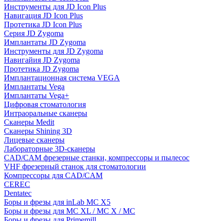
Инструменты для JD Icon Plus
Навигация JD Icon Plus
Протетика JD Icon Plus
Серия JD Zygoma
Имплантаты JD Zygoma
Инструменты для JD Zygoma
Навигайия JD Zygoma
Протетика JD Zygoma
Имплантационная система VEGA
Имплантаты Vega
Имплантаты Vega+
Цифровая стоматология
Интраоральные сканеры
Сканеры Medit
Сканеры Shining 3D
Лицевые сканеры
Лабораторные 3D-сканеры
CAD/CAM фрезерные станки, компрессоры и пылесос
VHF фрезерный станок для стоматологии
Компрессоры для CAD/CAM
CEREC
Dentatec
Боры и фрезы для inLab MC X5
Боры и фрезы для MC XL / MC X / MC
Боры и фрезы для Primemill