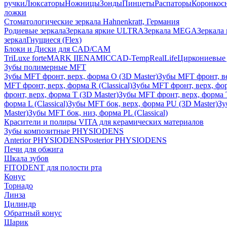
ручки
Люксаторы
Ножницы
Зонды
Пинцеты
Распаторы
Коронкос
ложки
Стоматологические зеркала Hahnenkratt, Германия
Родиевые зеркала
Зеркала яркие ULTRA
Зеркала MEGA
Зеркала 
зеркал
Гнущиеся (Flex)
Блоки и Диски для CAD/CAM
TriLuxe forte
MARK II
ENAMIC
CAD-Temp
RealLife
Циркониевые 
Зубы полимерные MFT
Зубы MFT фронт, верх, форма O (3D Master)
Зубы MFT фронт, вер
MFT фронт, верх, форма R (Classical)
Зубы MFT фронт, верх, фор
фронт, верх, форма T (3D Master)
Зубы MFT фронт, верх, форма T 
форма L (Classical)
Зубы MFT бок, верх, форма PU (3D Master)
Зу
Master)
Зубы MFT бок, низ, форма PL (Classical)
Красители и полиры VITA для керамических материалов
Зубы композитные PHYSIODENS
Anterior PHYSIODENS
Posterior PHYSIODENS
Печи для обжига
Шкала зубов
FITODENT для полости рта
Конус
Торнадо
Линза
Цилиндр
Обратный конус
Шарик