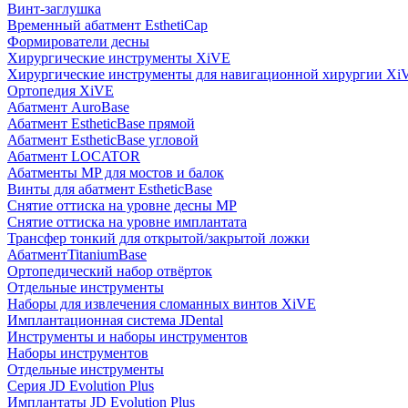
Винт-заглушка
Временный абатмент EsthetiCap
Формирователи десны
Хирургические инструменты XiVE
Хирургические инструменты для навигационной хирургии Xi
Ортопедия XiVE
Абатмент AuroBase
Абатмент EstheticBase прямой
Абатмент EstheticBase угловой
Абатмент LOCATOR
Абатменты MP для мостов и балок
Винты для абатмент EstheticBase
Снятие оттиска на уровне десны MP
Снятие оттиска на уровне имплантата
Трансфер тонкий для открытой/закрытой ложки
АбатментTitaniumBase
Ортопедический набор отвёрток
Отдельные инструменты
Наборы для извлечения сломанных винтов XiVE
Имплантационная система JDental
Инструменты и наборы инструментов
Наборы инструментов
Отдельные инструменты
Серия JD Evolution Plus
Имплантаты JD Evolution Plus