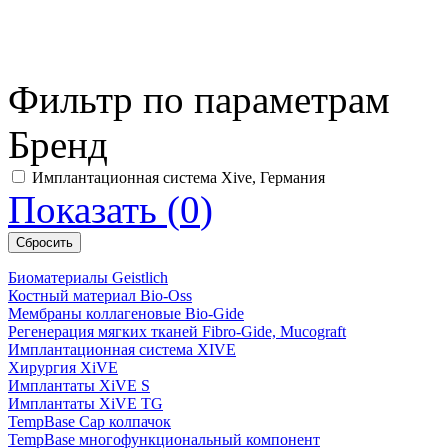
Фильтр по параметрам
Бренд
Имплантационная система Xive, Германия
Показать
(
0
)
Биоматериалы Geistlich
Костный материал Bio-Oss
Мембраны коллагеновые Bio-Gide
Регенерация мягких тканей Fibro-Gide, Mucograft
Имплантационная система XIVE
Хирургия XiVE
Имплантаты XiVE S
Имплантаты XiVE TG
TempBase Cap колпачок
TempBase многофункциональный компонент