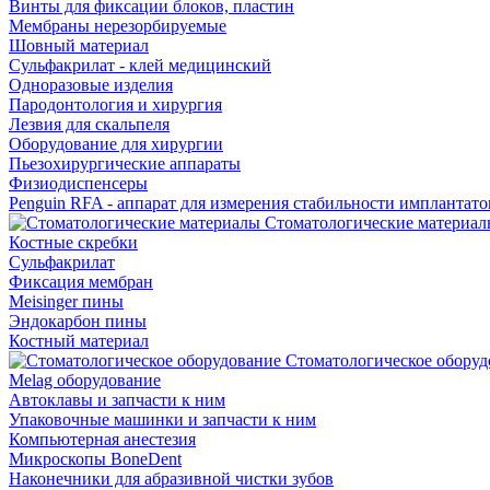
Винты для фиксации блоков, пластин
Мембраны нерезорбируемые
Шовный материал
Сульфакрилат - клей медицинский
Одноразовые изделия
Пародонтология и хирургия
Лезвия для скальпеля
Оборудование для хирургии
Пьезохирургические аппараты
Физиодиспенсеры
Penguin RFA - аппарат для измерения стабильности имплантато
Стоматологические материал
Костные скребки
Сульфакрилат
Фиксация мембран
Meisinger пины
Эндокарбон пины
Костный материал
Стоматологическое оборуд
Melag оборудование
Автоклавы и запчасти к ним
Упаковочные машинки и запчасти к ним
Компьютерная анестезия
Микроскопы BoneDent
Наконечники для абразивной чистки зубов