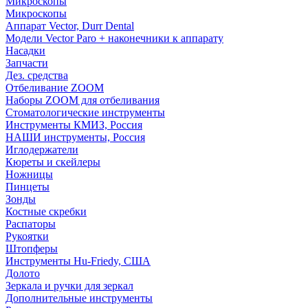
Микроскопы
Микроскопы
Аппарат Vector, Durr Dental
Модели Vector Paro + наконечники к аппарату
Насадки
Запчасти
Дез. средства
Отбеливание ZOOM
Наборы ZOOM для отбеливания
Стоматологические инструменты
Инструменты КМИЗ, Россия
НАШИ инструменты, Россия
Иглодержатели
Кюреты и скейлеры
Ножницы
Пинцеты
Зонды
Костные скребки
Распаторы
Рукоятки
Штопферы
Инструменты Hu-Friedy, США
Долото
Зеркала и ручки для зеркал
Дополнительные инструменты