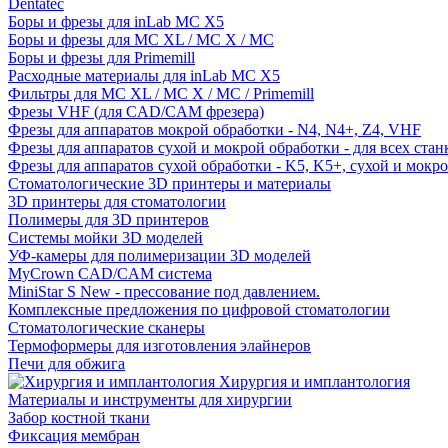
Dentatec
Боры и фрезы для inLab MC X5
Боры и фрезы для MC XL / MC X / MC
Боры и фрезы для Primemill
Расходные материалы для inLab MC X5
Фильтры для MC XL / MC X / MC / Primemill
Фрезы VHF (для CAD/CAM фрезера)
Фрезы для аппаратов мокрой обработки - N4, N4+, Z4, VHF
Фрезы для аппаратов сухой и мокрой обработки - для всех ста
Фрезы для аппаратов сухой обработки - K5, K5+, сухой и мокр
Стоматологические 3D принтеры и материалы
3D принтеры для стоматологии
Полимеры для 3D принтеров
Системы мойки 3D моделей
УФ-камеры для полимеризации 3D моделей
MyCrown CAD/CAM система
MiniStar S New - прессование под давлением.
Комплексные предложения по цифровой стоматологии
Стоматологические сканеры
Термоформеры для изготовления элайнеров
Печи для обжига
Хирургия и имплантология
Материалы и инструменты для хирургии
Забор костной ткани
Фиксация мембран