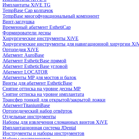
Имплантаты XiVE TG
TempBase Cap колпачок
TempBase многофункциональный компонент
Винт-заглушка
Временный абатмент EsthetiCap
Формирователи десны
Хирургические инструменты XiVE
Хирургические инструменты для навигационной хирургии Xi
Ортопедия XiVE
Абатмент AuroBase
Абатмент EstheticBase прямой
Абатмент EstheticBase угловой
Абатмент LOCATOR
Абатменты MP для мостов и балок
Винты для абатмент EstheticBase
Снятие оттиска на уровне десны MP
Снятие оттиска на уровне имплантата
Трансфер тонкий для открытой/закрытой ложки
АбатментTitaniumBase
Ортопедический набор отвёрток
Отдельные инструменты
Наборы для извлечения сломанных винтов XiVE
Имплантационная система JDental
Инструменты и наборы инструментов
Наборы инструментов