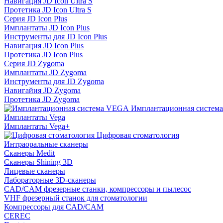
Навигация JD Icon Ultra S
Протетика JD Icon Ultra S
Серия JD Icon Plus
Имплантаты JD Icon Plus
Инструменты для JD Icon Plus
Навигация JD Icon Plus
Протетика JD Icon Plus
Серия JD Zygoma
Имплантаты JD Zygoma
Инструменты для JD Zygoma
Навигайия JD Zygoma
Протетика JD Zygoma
Имплантационная систем
Имплантаты Vega
Имплантаты Vega+
Цифровая стоматология
Интраоральные сканеры
Сканеры Medit
Сканеры Shining 3D
Лицевые сканеры
Лабораторные 3D-сканеры
CAD/CAM фрезерные станки, компрессоры и пылесос
VHF фрезерный станок для стоматологии
Компрессоры для CAD/CAM
CEREC