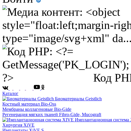
Код PH
Каталог
Биоматериалы Geistlich
Костный материал Bio-Oss
Мембраны коллагеновые Bio-Gide
Регенерация мягких тканей Fibro-Gide, Mucograft
Имплантационная система
Хирургия XiVE
Имплантаты XiVE S