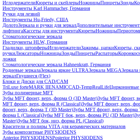
Иглодержатели
Кюреты и скейлеры
Ножницы
Пинцеты
Зонды
Ко
Инструменты Karl Hammacher, Германия
Ручки для лезвий
Инструменты Hu-Friedy, США
Долото
Зеркала и ручки для зеркал
Дополнительные инструмен
лифтинга
Кассеты для инструмента
Кюреты
Ножницы
Периотом
Стоматологические зеркала
Инструменты HLW, Германия
Гладилки, штопферы
Иглодержатели
Зажимы, цапки
Кюреты, ск
ручки
Люксаторы
Ножницы
Зонды
Пинцеты
Распаторы
Коронкос
ложки
Стоматологические зеркала Hahnenkratt, Германия
Родиевые зеркала
Зеркала яркие ULTRA
Зеркала MEGA
Зеркала 
зеркал
Гнущиеся (Flex)
Блоки и Диски для CAD/CAM
TriLuxe forte
MARK II
ENAMIC
CAD-Temp
RealLife
Циркониевые 
Зубы полимерные MFT
Зубы MFT фронт, верх, форма O (3D Master)
Зубы MFT фронт, вер
MFT фронт, верх, форма R (Classical)
Зубы MFT фронт, верх, фор
фронт, верх, форма T (3D Master)
Зубы MFT фронт, верх, форма T 
форма L (Classical)
Зубы MFT бок, верх, форма PU (3D Master)
Зу
Master)
Зубы MFT бок, низ, форма PL (Classical)
Красители и полиры VITA для керамических материалов
Зубы композитные PHYSIODENS
Anterior PHYSIODENS
Posterior PHYSIODENS