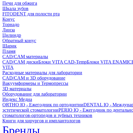
Печи для обжига
Шкала зубов
FITODENT для полости рта
Конус
Торнадо
Линза
Цилиндр
Обратный конус
Шарик
Пламя
CAD/CAM материалы
CAD/CAM диски
Блоки VITA CAD-Temp
Блоки VITA ENAMIC
VITA
Расходные материалы для лаборатории
CAD/CAM и 3D оборудование
Вакуумформеры и Термопрессы
3D материалы
Оборудование для лаборатории
Индекс Медиа
ORTHO IQ - Ежегодник по ортодонтии
DENTAL IQ - Междунар
эстетической стоматологии
PERIO IQ - Ежегодник по дентальн
стоматологов-ортопедов и зубных техников
Книги для хирургов и имплантологов
Бренды