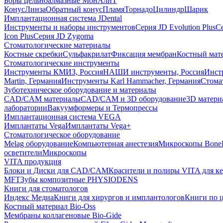
Боры цельноалмазные МонАлиТ
Конус
Линза
Обратный конус
Пламя
Торнадо
Цилиндр
Шарик
Имплантационная система JDental
Инструменты и наборы инструментов
Серия JD Evolution Plus
Се
Icon Plus
Серия JD Zygoma
Стоматологические материалы
Костные скребки
Сульфакрилат
Фиксация мембран
Костный мат
Стоматологические инструменты
Инструменты КМИЗ, Россия
НАШИ инструменты, Россия
Инст
Martin, Германия
Инструменты Karl Hammacher, Германия
Стома
Зуботехническое оборудование и материалы
CAD/CAM материалы
CAD/CAM и 3D оборудование
3D матери
лаборатории
Вакуумформеры и Термопрессы
Имплантационная система VEGA
Имплантаты Vega
Имплантаты Vega+
Стоматологическое оборудование
Melag оборудование
Компьютерная анестезия
Микроскопы Bone
осветители
Микроскопы
VITA продукция
Блоки и Диски для CAD/CAM
Красители и полиры VITA для к
MFT
Зубы композитные PHYSIODENS
Книги для стоматологов
Индекс Медиа
Книги для хирургов и имплантологов
Книги по 
Костный материал Bio-Oss
Мембраны коллагеновые Bio-Gide