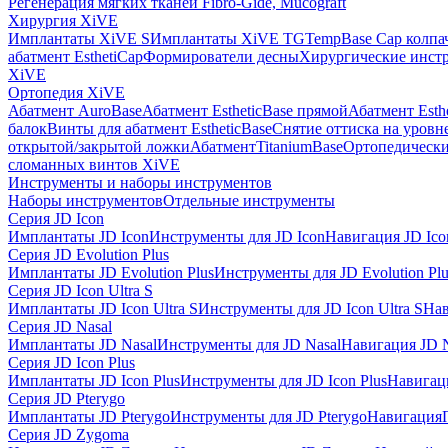
Регенерация мягких тканей Fibro-Gide, Mucograft
Хирургия XiVE
Имплантаты XiVE S
Имплантаты XiVE TG
TempBase Cap колпа
абатмент EsthetiCap
Формирователи десны
Хирургические инст
XiVE
Ортопедия XiVE
Абатмент AuroBase
Абатмент EstheticBase прямой
Абатмент Esth
балок
Винты для абатмент EstheticBase
Снятие оттиска на уровн
открытой/закрытой ложки
АбатментTitaniumBase
Ортопедически
сломанных винтов XiVE
Инструменты и наборы инструментов
Наборы инструментов
Отдельные инструменты
Серия JD Icon
Имплантаты JD Icon
Инструменты для JD Icon
Навигация JD Ico
Серия JD Evolution Plus
Имплантаты JD Evolution Plus
Инструменты для JD Evolution Plu
Серия JD Icon Ultra S
Имплантаты JD Icon Ultra S
Инструменты для JD Icon Ultra S
Нав
Серия JD Nasal
Имплантаты JD Nasal
Инструменты для JD Nasal
Навигация JD N
Серия JD Icon Plus
Имплантаты JD Icon Plus
Инструменты для JD Icon Plus
Навигаци
Серия JD Pterygo
Имплантаты JD Pterygo
Инструменты для JD Pterygo
Навигация
Серия JD Zygoma