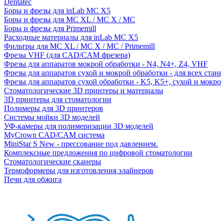
Dentatec
Боры и фрезы для inLab MC X5
Боры и фрезы для MC XL / MC X / MC
Боры и фрезы для Primemill
Расходные материалы для inLab MC X5
Фильтры для MC XL / MC X / MC / Primemill
Фрезы VHF (для CAD/CAM фрезера)
Фрезы для аппаратов мокрой обработки - N4, N4+, Z4, VHF
Фрезы для аппаратов сухой и мокрой обработки - для всех ста
Фрезы для аппаратов сухой обработки - K5, K5+, сухой и мокр
Стоматологические 3D принтеры и материалы
3D принтеры для стоматологии
Полимеры для 3D принтеров
Системы мойки 3D моделей
УФ-камеры для полимеризации 3D моделей
MyCrown CAD/CAM система
MiniStar S New - прессование под давлением.
Комплексные предложения по цифровой стоматологии
Стоматологические сканеры
Термоформеры для изготовления элайнеров
Печи для обжига