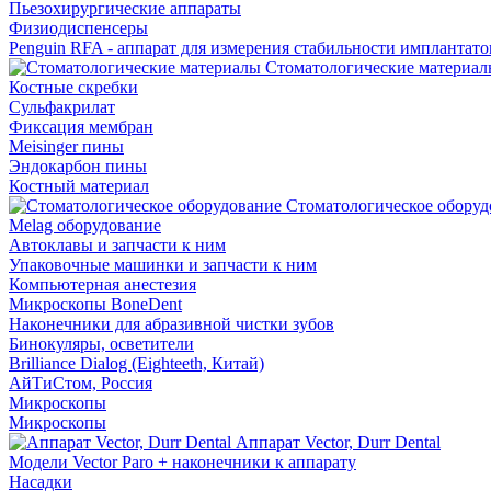
Пьезохирургические аппараты
Физиодиспенсеры
Penguin RFA - аппарат для измерения стабильности имплантато
Стоматологические материал
Костные скребки
Сульфакрилат
Фиксация мембран
Meisinger пины
Эндокарбон пины
Костный материал
Стоматологическое оборуд
Melag оборудование
Автоклавы и запчасти к ним
Упаковочные машинки и запчасти к ним
Компьютерная анестезия
Микроскопы BoneDent
Наконечники для абразивной чистки зубов
Бинокуляры, осветители
Brilliance Dialog (Eighteeth, Китай)
АйТиСтом, Россия
Микроскопы
Микроскопы
Аппарат Vector, Durr Dental
Модели Vector Paro + наконечники к аппарату
Насадки