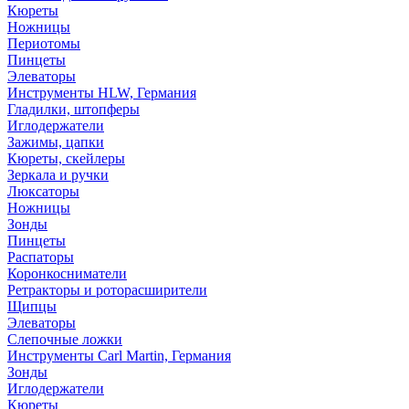
Кюреты
Ножницы
Периотомы
Пинцеты
Элеваторы
Инструменты HLW, Германия
Гладилки, штопферы
Иглодержатели
Зажимы, цапки
Кюреты, скейлеры
Зеркала и ручки
Люксаторы
Ножницы
Зонды
Пинцеты
Распаторы
Коронкосниматели
Ретракторы и роторасширители
Щипцы
Элеваторы
Слепочные ложки
Инструменты Carl Martin, Германия
Зонды
Иглодержатели
Кюреты