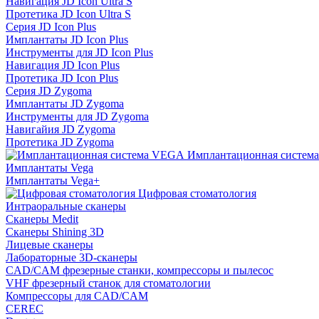
Навигация JD Icon Ultra S
Протетика JD Icon Ultra S
Серия JD Icon Plus
Имплантаты JD Icon Plus
Инструменты для JD Icon Plus
Навигация JD Icon Plus
Протетика JD Icon Plus
Серия JD Zygoma
Имплантаты JD Zygoma
Инструменты для JD Zygoma
Навигайия JD Zygoma
Протетика JD Zygoma
Имплантационная систем
Имплантаты Vega
Имплантаты Vega+
Цифровая стоматология
Интраоральные сканеры
Сканеры Medit
Сканеры Shining 3D
Лицевые сканеры
Лабораторные 3D-сканеры
CAD/CAM фрезерные станки, компрессоры и пылесос
VHF фрезерный станок для стоматологии
Компрессоры для CAD/CAM
CEREC