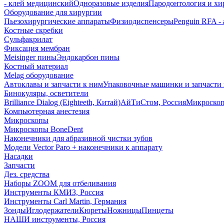
- клей медицинский
Одноразовые изделия
Пародонтология и хи
Оборудование для хирургии
Пьезохирургические аппараты
Физиодиспенсеры
Penguin RFA -
Костные скребки
Сульфакрилат
Фиксация мембран
Meisinger пины
Эндокарбон пины
Костный материал
Melag оборудование
Автоклавы и запчасти к ним
Упаковочные машинки и запчасти 
Бинокуляры, осветители
Brilliance Dialog (Eighteeth, Китай)
АйТиСтом, Россия
Микроско
Компьютерная анестезия
Микроскопы
Микроскопы BoneDent
Наконечники для абразивной чистки зубов
Модели Vector Paro + наконечники к аппарату
Насадки
Запчасти
Дез. средства
Наборы ZOOM для отбеливания
Инструменты КМИЗ, Россия
Инструменты Carl Martin, Германия
Зонды
Иглодержатели
Кюреты
Ножницы
Пинцеты
НАШИ инструменты, Россия