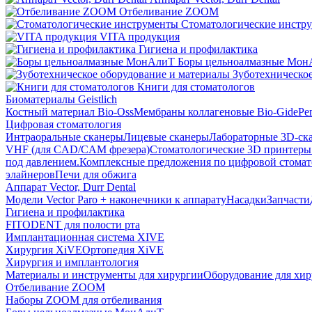
Отбеливание ZOOM
Стоматологические инстр
VITA продукция
Гигиена и профилактика
Боры цельноалмазные Мон
Зуботехническое
Книги для стоматологов
Биоматериалы Geistlich
Костный материал Bio-Oss
Мембраны коллагеновые Bio-Gide
Ре
Цифровая стоматология
Интраоральные сканеры
Лицевые сканеры
Лабораторные 3D-ск
VHF (для CAD/CAM фрезера)
Стоматологические 3D принтеры
под давлением.
Комплексные предложения по цифровой стома
элайнеров
Печи для обжига
Аппарат Vector, Durr Dental
Модели Vector Paro + наконечники к аппарату
Насадки
Запчасти
Гигиена и профилактика
FITODENT для полости рта
Имплантационная система XIVE
Хирургия XiVE
Ортопедия XiVE
Хирургия и имплантология
Материалы и инструменты для хирургии
Оборудование для хи
Отбеливание ZOOM
Наборы ZOOM для отбеливания