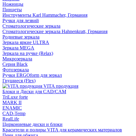
Ножницы
Пинцеты
Инструменты Karl Hammacher, Германия
Ручки для лезвий
Стоматологические зеркала
Стоматологические зеркала Hahnenkratt, Германия
Родиевые зеркала
Зеркала яркие ULTRA
Зеркала MEGA
Зеркала на ручке (Relax)
Микрозеркала
Серия Black
Фотозеркала
Ручки ERGOform для зеркал
Гнущиеся (Flex)
VITA продукция
Блоки и Диски для CAD/CAM
TriLuxe forte
MARK II
ENAMIC
CAD-Temp
RealLife
Циркониевые диски и блоки
Красители и полиры VITA для керамических материалов
Печи для обжига