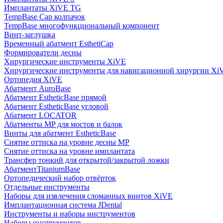
Имплантаты XiVE TG
TempBase Cap колпачок
TempBase многофункциональный компонент
Винт-заглушка
Временный абатмент EsthetiCap
Формирователи десны
Хирургические инструменты XiVE
Хирургические инструменты для навигационной хирургии Xi
Ортопедия XiVE
Абатмент AuroBase
Абатмент EstheticBase прямой
Абатмент EstheticBase угловой
Абатмент LOCATOR
Абатменты MP для мостов и балок
Винты для абатмент EstheticBase
Снятие оттиска на уровне десны MP
Снятие оттиска на уровне имплантата
Трансфер тонкий для открытой/закрытой ложки
АбатментTitaniumBase
Ортопедический набор отвёрток
Отдельные инструменты
Наборы для извлечения сломанных винтов XiVE
Имплантационная система JDental
Инструменты и наборы инструментов
Наборы инструментов