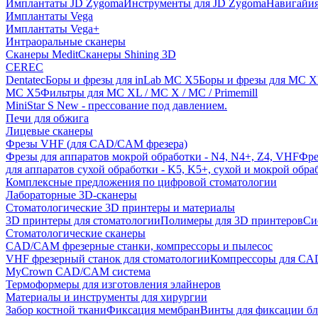
Имплантаты JD Zygoma
Инструменты для JD Zygoma
Навигайия
Имплантаты Vega
Имплантаты Vega+
Интраоральные сканеры
Сканеры Medit
Сканеры Shining 3D
CEREC
Dentatec
Боры и фрезы для inLab MC X5
Боры и фрезы для MC X
MC X5
Фильтры для MC XL / MC X / MC / Primemill
MiniStar S New - прессование под давлением.
Печи для обжига
Лицевые сканеры
Фрезы VHF (для CAD/CAM фрезера)
Фрезы для аппаратов мокрой обработки - N4, N4+, Z4, VHF
Фре
для аппаратов сухой обработки - K5, K5+, сухой и мокрой обра
Комплексные предложения по цифровой стоматологии
Лабораторные 3D-сканеры
Стоматологические 3D принтеры и материалы
3D принтеры для стоматологии
Полимеры для 3D принтеров
Си
Стоматологические сканеры
CAD/CAM фрезерные станки, компрессоры и пылесос
VHF фрезерный станок для стоматологии
Компрессоры для C
MyCrown CAD/CAM система
Термоформеры для изготовления элайнеров
Материалы и инструменты для хирургии
Забор костной ткани
Фиксация мембран
Винты для фиксации бл