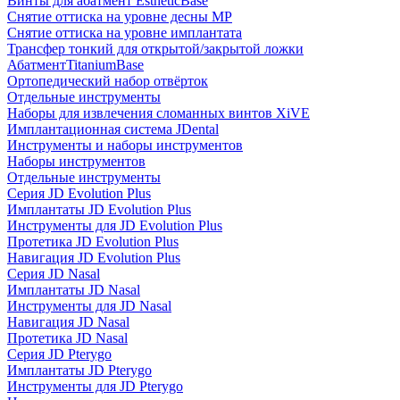
Винты для абатмент EstheticBase
Снятие оттиска на уровне десны MP
Снятие оттиска на уровне имплантата
Трансфер тонкий для открытой/закрытой ложки
АбатментTitaniumBase
Ортопедический набор отвёрток
Отдельные инструменты
Наборы для извлечения сломанных винтов XiVE
Имплантационная система JDental
Инструменты и наборы инструментов
Наборы инструментов
Отдельные инструменты
Серия JD Evolution Plus
Имплантаты JD Evolution Plus
Инструменты для JD Evolution Plus
Протетика JD Evolution Plus
Навигация JD Evolution Plus
Серия JD Nasal
Имплантаты JD Nasal
Инструменты для JD Nasal
Навигация JD Nasal
Протетика JD Nasal
Серия JD Pterygo
Имплантаты JD Pterygo
Инструменты для JD Pterygo