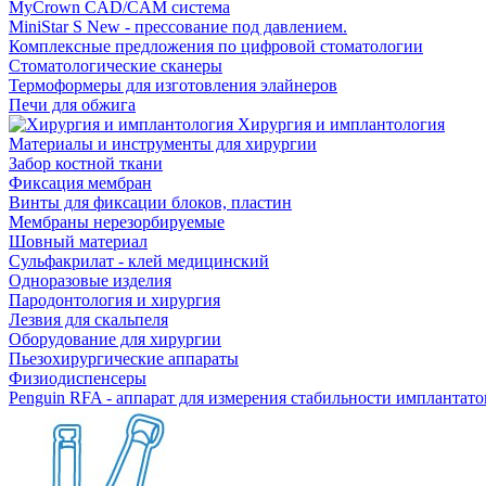
MyCrown CAD/CAM система
MiniStar S New - прессование под давлением.
Комплексные предложения по цифровой стоматологии
Стоматологические сканеры
Термоформеры для изготовления элайнеров
Печи для обжига
Хирургия и имплантология
Материалы и инструменты для хирургии
Забор костной ткани
Фиксация мембран
Винты для фиксации блоков, пластин
Мембраны нерезорбируемые
Шовный материал
Сульфакрилат - клей медицинский
Одноразовые изделия
Пародонтология и хирургия
Лезвия для скальпеля
Оборудование для хирургии
Пьезохирургические аппараты
Физиодиспенсеры
Penguin RFA - аппарат для измерения стабильности имплантато