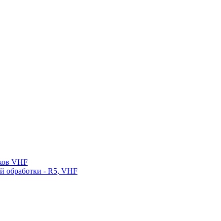
нков VHF
ой обработки - R5, VHF