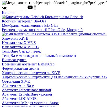
Каталог
Биоматериалы Geistlich
Костный материал Bio-Oss
Мембраны коллагеновые Bio-Gide
Регенерация мягких тканей Fibro-Gide, Mucograft
Имплантационная система
Хирургия XiVE
Имплантаты XiVE S
Имплантаты XiVE TG
TempBase Cap колпачок
TempBase многофункциональный компонент
Винт-заглушка
Временный абатмент EsthetiCap
Формирователи десны
Хирургические инструменты XiVE
Хирургические инструменты для навигационной хирургии Xi
Ортопедия XiVE
Абатмент AuroBase
Абатмент EstheticBase прямой
Абатмент EstheticBase угловой
Абатмент LOCATOR
Абатменты MP для мостов и балок