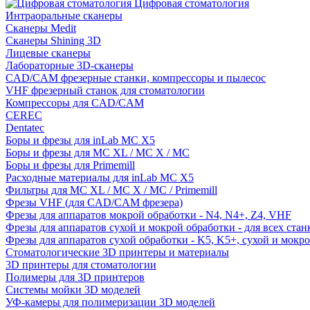
Цифровая стоматология
Интраоральные сканеры
Сканеры Medit
Сканеры Shining 3D
Лицевые сканеры
Лабораторные 3D-сканеры
CAD/CAM фрезерные станки, компрессоры и пылесос
VHF фрезерный станок для стоматологии
Компрессоры для CAD/CAM
CEREC
Dentatec
Боры и фрезы для inLab MC X5
Боры и фрезы для MC XL / MC X / MC
Боры и фрезы для Primemill
Расходные материалы для inLab MC X5
Фильтры для MC XL / MC X / MC / Primemill
Фрезы VHF (для CAD/CAM фрезера)
Фрезы для аппаратов мокрой обработки - N4, N4+, Z4, VHF
Фрезы для аппаратов сухой и мокрой обработки - для всех ста
Фрезы для аппаратов сухой обработки - K5, K5+, сухой и мокр
Стоматологические 3D принтеры и материалы
3D принтеры для стоматологии
Полимеры для 3D принтеров
Системы мойки 3D моделей
УФ-камеры для полимеризации 3D моделей