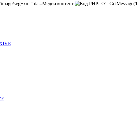
Медиа контент
 XIVE
VE