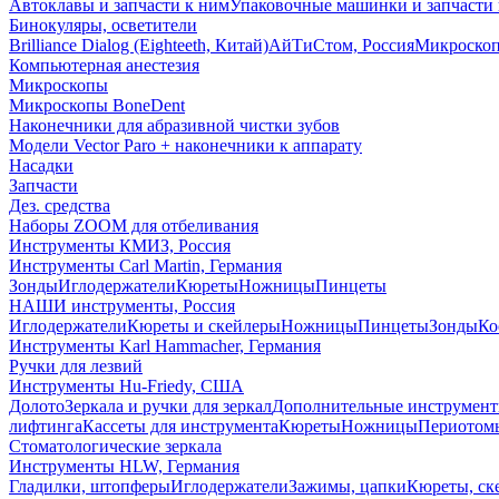
Автоклавы и запчасти к ним
Упаковочные машинки и запчасти 
Бинокуляры, осветители
Brilliance Dialog (Eighteeth, Китай)
АйТиСтом, Россия
Микроско
Компьютерная анестезия
Микроскопы
Микроскопы BoneDent
Наконечники для абразивной чистки зубов
Модели Vector Paro + наконечники к аппарату
Насадки
Запчасти
Дез. средства
Наборы ZOOM для отбеливания
Инструменты КМИЗ, Россия
Инструменты Carl Martin, Германия
Зонды
Иглодержатели
Кюреты
Ножницы
Пинцеты
НАШИ инструменты, Россия
Иглодержатели
Кюреты и скейлеры
Ножницы
Пинцеты
Зонды
Ко
Инструменты Karl Hammacher, Германия
Ручки для лезвий
Инструменты Hu-Friedy, США
Долото
Зеркала и ручки для зеркал
Дополнительные инструмен
лифтинга
Кассеты для инструмента
Кюреты
Ножницы
Периотом
Стоматологические зеркала
Инструменты HLW, Германия
Гладилки, штопферы
Иглодержатели
Зажимы, цапки
Кюреты, ск