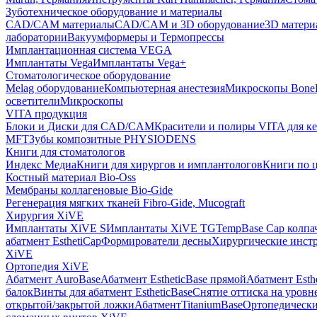
Зуботехническое оборудование и материалы
CAD/CAM материалы
CAD/CAM и 3D оборудование
3D матери
лаборатории
Вакуумформеры и Термопрессы
Имплантационная система VEGA
Имплантаты Vega
Имплантаты Vega+
Стоматологическое оборудование
Melag оборудование
Компьютерная анестезия
Микроскопы Bone
осветители
Микроскопы
VITA продукция
Блоки и Диски для CAD/CAM
Красители и полиры VITA для к
MFT
Зубы композитные PHYSIODENS
Книги для стоматологов
Индекс Медиа
Книги для хирургов и имплантологов
Книги по 
Костный материал Bio-Oss
Мембраны коллагеновые Bio-Gide
Регенерация мягких тканей Fibro-Gide, Mucograft
Хирургия XiVE
Имплантаты XiVE S
Имплантаты XiVE TG
TempBase Cap колпа
абатмент EsthetiCap
Формирователи десны
Хирургические инст
XiVE
Ортопедия XiVE
Абатмент AuroBase
Абатмент EstheticBase прямой
Абатмент Esth
балок
Винты для абатмент EstheticBase
Снятие оттиска на уровн
открытой/закрытой ложки
АбатментTitaniumBase
Ортопедически