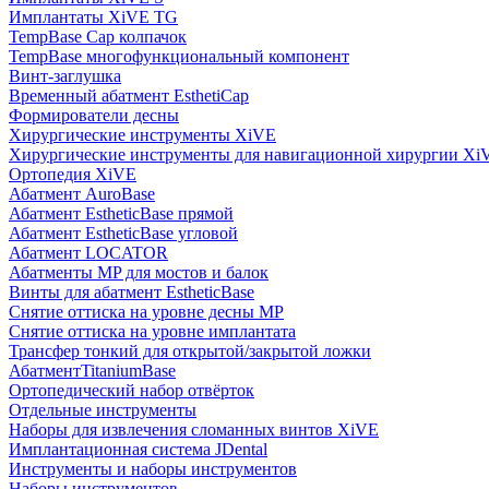
Имплантаты XiVE TG
TempBase Cap колпачок
TempBase многофункциональный компонент
Винт-заглушка
Временный абатмент EsthetiCap
Формирователи десны
Хирургические инструменты XiVE
Хирургические инструменты для навигационной хирургии Xi
Ортопедия XiVE
Абатмент AuroBase
Абатмент EstheticBase прямой
Абатмент EstheticBase угловой
Абатмент LOCATOR
Абатменты MP для мостов и балок
Винты для абатмент EstheticBase
Снятие оттиска на уровне десны MP
Снятие оттиска на уровне имплантата
Трансфер тонкий для открытой/закрытой ложки
АбатментTitaniumBase
Ортопедический набор отвёрток
Отдельные инструменты
Наборы для извлечения сломанных винтов XiVE
Имплантационная система JDental
Инструменты и наборы инструментов
Наборы инструментов