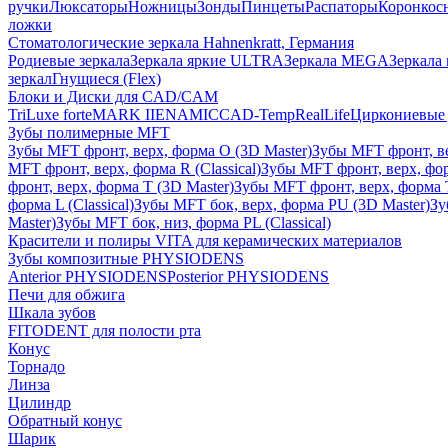
ручки
Люксаторы
Ножницы
Зонды
Пинцеты
Распаторы
Коронкос
ложки
Стоматологические зеркала Hahnenkratt, Германия
Родиевые зеркала
Зеркала яркие ULTRA
Зеркала MEGA
Зеркала 
зеркал
Гнущиеся (Flex)
Блоки и Диски для CAD/CAM
TriLuxe forte
MARK II
ENAMIC
CAD-Temp
RealLife
Циркониевые 
Зубы полимерные MFT
Зубы MFT фронт, верх, форма O (3D Master)
Зубы MFT фронт, вер
MFT фронт, верх, форма R (Classical)
Зубы MFT фронт, верх, фор
фронт, верх, форма T (3D Master)
Зубы MFT фронт, верх, форма T 
форма L (Classical)
Зубы MFT бок, верх, форма PU (3D Master)
Зу
Master)
Зубы MFT бок, низ, форма PL (Classical)
Красители и полиры VITA для керамических материалов
Зубы композитные PHYSIODENS
Anterior PHYSIODENS
Posterior PHYSIODENS
Печи для обжига
Шкала зубов
FITODENT для полости рта
Конус
Торнадо
Линза
Цилиндр
Обратный конус
Шарик