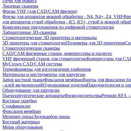
Печи для обжига
Лицевые сканеры
Фрезы VHF (для CAD/CAM фрезера)
Фрезы для аппаратов мокрой обработки - N4, N4+, Z4, VHF
Фре
для аппаратов сухой обработки - K5, K5+, сухой и мокрой обра
Комплексные предложения по цифровой стоматологии
Лабораторные 3D-сканеры
Стоматологические 3D принтеры и материалы
3D принтеры для стоматологии
Полимеры для 3D принтеров
Си
Стоматологические сканеры
CAD/CAM фрезерные станки, компрессоры и пылесос
VHF фрезерный станок для стоматологии
Компрессоры для C
MyCrown CAD/CAM система
Термоформеры для изготовления элайнеров
Материалы и инструменты для хирургии
Забор костной ткани
Фиксация мембран
Винты для фиксации бл
- клей медицинский
Одноразовые изделия
Пародонтология и хи
Оборудование для хирургии
Пьезохирургические аппараты
Физиодиспенсеры
Penguin RFA -
Костные скребки
Сульфакрилат
Фиксация мембран
Meisinger пины
Эндокарбон пины
Костный материал
Melag оборудование