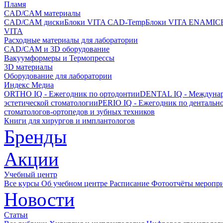
Пламя
CAD/CAM материалы
CAD/CAM диски
Блоки VITA CAD-Temp
Блоки VITA ENAMIC
VITA
Расходные материалы для лаборатории
CAD/CAM и 3D оборудование
Вакуумформеры и Термопрессы
3D материалы
Оборудование для лаборатории
Индекс Медиа
ORTHO IQ - Ежегодник по ортодонтии
DENTAL IQ - Междунар
эстетической стоматологии
PERIO IQ - Ежегодник по дентальн
стоматологов-ортопедов и зубных техников
Книги для хирургов и имплантологов
Бренды
Акции
Учебный центр
Все курсы
Об учебном центре
Расписание
Фотоотчёты меропр
Новости
Статьи