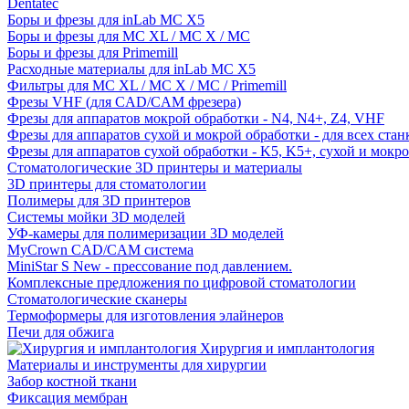
Dentatec
Боры и фрезы для inLab MC X5
Боры и фрезы для MC XL / MC X / MC
Боры и фрезы для Primemill
Расходные материалы для inLab MC X5
Фильтры для MC XL / MC X / MC / Primemill
Фрезы VHF (для CAD/CAM фрезера)
Фрезы для аппаратов мокрой обработки - N4, N4+, Z4, VHF
Фрезы для аппаратов сухой и мокрой обработки - для всех ста
Фрезы для аппаратов сухой обработки - K5, K5+, сухой и мокр
Стоматологические 3D принтеры и материалы
3D принтеры для стоматологии
Полимеры для 3D принтеров
Системы мойки 3D моделей
УФ-камеры для полимеризации 3D моделей
MyCrown CAD/CAM система
MiniStar S New - прессование под давлением.
Комплексные предложения по цифровой стоматологии
Стоматологические сканеры
Термоформеры для изготовления элайнеров
Печи для обжига
Хирургия и имплантология
Материалы и инструменты для хирургии
Забор костной ткани
Фиксация мембран