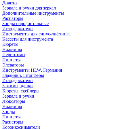
Долото
Зеркала и ручки для зеркал
Дополнительные инструменты
Распаторы
Зонды пародонтальные
Иглодержатели
Инструменты для синус-лифтинга
Кассеты для инструмента
Кюреты
Ножницы
Периотомы
Пинцеты
Элеваторы
Инструменты HLW, Германия
Гладилки, штопферы
Иглодержатели
Зажимы, цапки
Кюреты, скейлеры
Зеркала и ручки
Люксаторы
Ножницы
Зонды
Пинцеты
Распаторы
Коронкосниматели