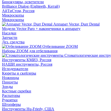
Бинокуляры, осветители
Brilliance Dialog (Eighteeth, Китай)
АйТиСтом, Россия
Микроскопы
Микроскопы
Аппарат Vector, Durr Dental
Модели Vector Paro + наконечники к аппарату
Насадки
Запчасти
Дез. средства
Отбеливание ZOOM
Наборы ZOOM для отбеливания
Стоматологические инстр
Инструменты КМИЗ, Россия
НАШИ инструменты, Россия
Иглодержатели
Кюреты и скейлеры
Ножницы
Пинцеты
Зонды
Костные скребки
Распаторы
Рукоятки
Штопферы
Инструменты Hu-Friedy, США