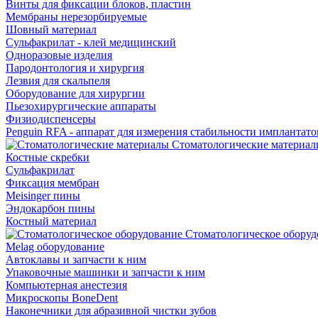
Винты для фиксации блоков, пластин
Мембраны нерезорбируемые
Шовный материал
Сульфакрилат - клей медицинский
Одноразовые изделия
Пародонтология и хирургия
Лезвия для скальпеля
Оборудование для хирургии
Пьезохирургические аппараты
Физиодиспенсеры
Penguin RFA - аппарат для измерения стабильности имплантато
Стоматологические материал
Костные скребки
Сульфакрилат
Фиксация мембран
Meisinger пины
Эндокарбон пины
Костный материал
Стоматологическое оборуд
Melag оборудование
Автоклавы и запчасти к ним
Упаковочные машинки и запчасти к ним
Компьютерная анестезия
Микроскопы BoneDent
Наконечники для абразивной чистки зубов