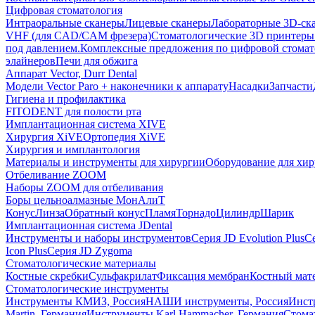
Цифровая стоматология
Интраоральные сканеры
Лицевые сканеры
Лабораторные 3D-ск
VHF (для CAD/CAM фрезера)
Стоматологические 3D принтеры
под давлением.
Комплексные предложения по цифровой стома
элайнеров
Печи для обжига
Аппарат Vector, Durr Dental
Модели Vector Paro + наконечники к аппарату
Насадки
Запчасти
Гигиена и профилактика
FITODENT для полости рта
Имплантационная система XIVE
Хирургия XiVE
Ортопедия XiVE
Хирургия и имплантология
Материалы и инструменты для хирургии
Оборудование для хи
Отбеливание ZOOM
Наборы ZOOM для отбеливания
Боры цельноалмазные МонАлиТ
Конус
Линза
Обратный конус
Пламя
Торнадо
Цилиндр
Шарик
Имплантационная система JDental
Инструменты и наборы инструментов
Серия JD Evolution Plus
Се
Icon Plus
Серия JD Zygoma
Стоматологические материалы
Костные скребки
Сульфакрилат
Фиксация мембран
Костный мат
Стоматологические инструменты
Инструменты КМИЗ, Россия
НАШИ инструменты, Россия
Инст
Martin, Германия
Инструменты Karl Hammacher, Германия
Стома