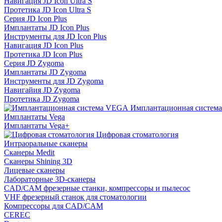
Навигация JD Icon Ultra S
Протетика JD Icon Ultra S
Серия JD Icon Plus
Имплантаты JD Icon Plus
Инструменты для JD Icon Plus
Навигация JD Icon Plus
Протетика JD Icon Plus
Серия JD Zygoma
Имплантаты JD Zygoma
Инструменты для JD Zygoma
Навигайия JD Zygoma
Протетика JD Zygoma
Имплантационная систем
Имплантаты Vega
Имплантаты Vega+
Цифровая стоматология
Интраоральные сканеры
Сканеры Medit
Сканеры Shining 3D
Лицевые сканеры
Лабораторные 3D-сканеры
CAD/CAM фрезерные станки, компрессоры и пылесос
VHF фрезерный станок для стоматологии
Компрессоры для CAD/CAM
CEREC