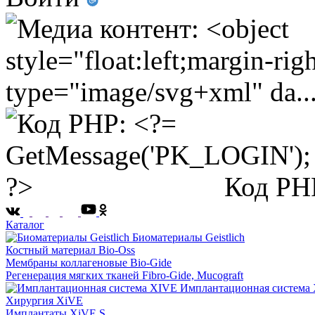
Код PH
Каталог
Биоматериалы Geistlich
Костный материал Bio-Oss
Мембраны коллагеновые Bio-Gide
Регенерация мягких тканей Fibro-Gide, Mucograft
Имплантационная система
Хирургия XiVE
Имплантаты XiVE S