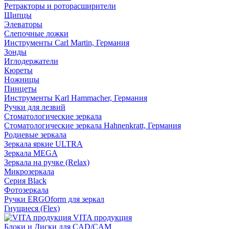
Ретракторы и роторасширители
Щипцы
Элеваторы
Слепочные ложки
Инструменты Carl Martin, Германия
Зонды
Иглодержатели
Кюреты
Ножницы
Пинцеты
Инструменты Karl Hammacher, Германия
Ручки для лезвий
Стоматологические зеркала
Стоматологические зеркала Hahnenkratt, Германия
Родиевые зеркала
Зеркала яркие ULTRA
Зеркала MEGA
Зеркала на ручке (Relax)
Микрозеркала
Серия Black
Фотозеркала
Ручки ERGOform для зеркал
Гнущиеся (Flex)
VITA продукция
Блоки и Диски для CAD/CAM