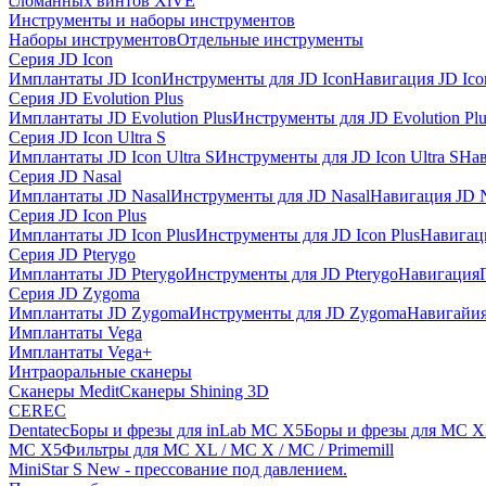
сломанных винтов XiVE
Инструменты и наборы инструментов
Наборы инструментов
Отдельные инструменты
Серия JD Icon
Имплантаты JD Icon
Инструменты для JD Icon
Навигация JD Ico
Серия JD Evolution Plus
Имплантаты JD Evolution Plus
Инструменты для JD Evolution Plu
Серия JD Icon Ultra S
Имплантаты JD Icon Ultra S
Инструменты для JD Icon Ultra S
Нав
Серия JD Nasal
Имплантаты JD Nasal
Инструменты для JD Nasal
Навигация JD N
Серия JD Icon Plus
Имплантаты JD Icon Plus
Инструменты для JD Icon Plus
Навигаци
Серия JD Pterygo
Имплантаты JD Pterygo
Инструменты для JD Pterygo
Навигация
Серия JD Zygoma
Имплантаты JD Zygoma
Инструменты для JD Zygoma
Навигайия
Имплантаты Vega
Имплантаты Vega+
Интраоральные сканеры
Сканеры Medit
Сканеры Shining 3D
CEREC
Dentatec
Боры и фрезы для inLab MC X5
Боры и фрезы для MC X
MC X5
Фильтры для MC XL / MC X / MC / Primemill
MiniStar S New - прессование под давлением.