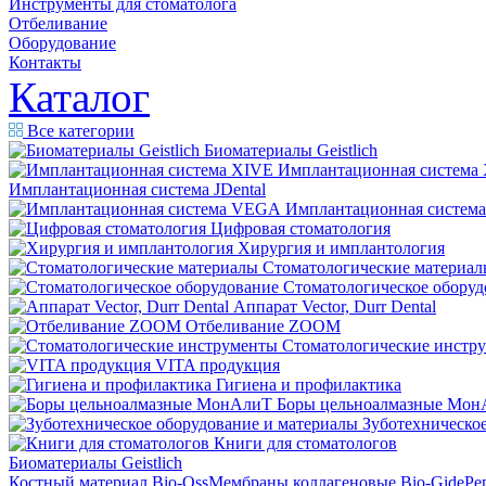
Инструменты для стоматолога
Отбеливание
Оборудование
Контакты
Каталог
Все категории
Биоматериалы Geistlich
Имплантационная система
Имплантационная система JDental
Имплантационная систем
Цифровая стоматология
Хирургия и имплантология
Стоматологические материал
Стоматологическое оборуд
Аппарат Vector, Durr Dental
Отбеливание ZOOM
Стоматологические инстр
VITA продукция
Гигиена и профилактика
Боры цельноалмазные Мон
Зуботехническое
Книги для стоматологов
Биоматериалы Geistlich
Костный материал Bio-Oss
Мембраны коллагеновые Bio-Gide
Ре