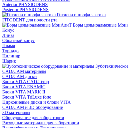
Anterior PHYSIODENS
Posterior PHYSIODENS
Гигиена и профилактика
FITODENT для полости рта
Боры цельноалмазные Мон
Конус
Линза
Обратный конус
Пламя
Торнадо
Цилиндр
Шарик
Зуботехническое
CAD/CAM материалы
CAD/CAM диски
Блоки VITA CAD-Temp
Блоки VITA ENAMIC
Блоки VITA MARK II
Блоки VITA TriLuxe forte
Циркониевые диски и блоки VITA
CAD/CAM и 3D оборудование
3D материалы
Оборудование для лаборатории
Расходные материалы для лаборатории
Вакуумформеры и Термопрессы