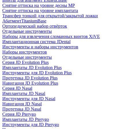
Винты для абатмент EstheticBase
Снятие оттиска на уровне десны MP
Снятие оттиска на уровне имплантата
Трансфер тонкий для открытой/закрытой ложки
АбатментTitaniumBase
Ортопедический набор отвёрток
Отдельные инструменты
Наборы для извлечения сломанных винтов XiVE
Имплантационная система JDental
Инструменты и наборы инструментов
Наборы инструментов
Отдельные инструменты
Серия JD Evolution Plus
Имплантаты JD Evolution Plus
Инструменты для JD Evolution Plus
Протетика JD Evolution Plus
Навигация JD Evolution Plus
Серия JD Nasal
Имплантаты JD Nasal
Инструменты для JD Nasal
Навигация JD Nasal
Протетика JD Nasal
Серия JD Pterygo
Имплантаты JD Pterygo
Инструменты для JD Pterygo