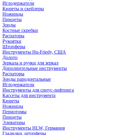
Иглодержатели
Кюреты и скейлеры
Ножницы
Пинцеты
Зонды
Костные скребки
Распаторы
Рукоятки
Штопферы
Инструменты Hu-Friedy, США
Долото
Зеркала и ручки для зеркал
Дополнительные инструменты
Распаторы
Зонды пародонтальные
Иглодержатели
Инструменты для синус-лифтинга
Кассеты для инструмента
Кюреты
Ножницы
Периотомы
Пинцеты
Элеваторы
Инструменты HLW, Германия
Гладилки, штопферы