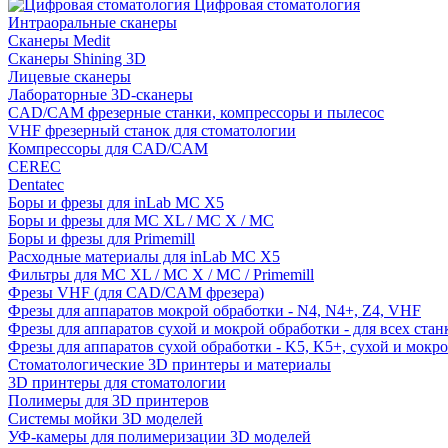
Цифровая стоматология
Интраоральные сканеры
Сканеры Medit
Сканеры Shining 3D
Лицевые сканеры
Лабораторные 3D-сканеры
CAD/CAM фрезерные станки, компрессоры и пылесос
VHF фрезерный станок для стоматологии
Компрессоры для CAD/CAM
CEREC
Dentatec
Боры и фрезы для inLab MC X5
Боры и фрезы для MC XL / MC X / MC
Боры и фрезы для Primemill
Расходные материалы для inLab MC X5
Фильтры для MC XL / MC X / MC / Primemill
Фрезы VHF (для CAD/CAM фрезера)
Фрезы для аппаратов мокрой обработки - N4, N4+, Z4, VHF
Фрезы для аппаратов сухой и мокрой обработки - для всех ста
Фрезы для аппаратов сухой обработки - K5, K5+, сухой и мокр
Стоматологические 3D принтеры и материалы
3D принтеры для стоматологии
Полимеры для 3D принтеров
Системы мойки 3D моделей
УФ-камеры для полимеризации 3D моделей