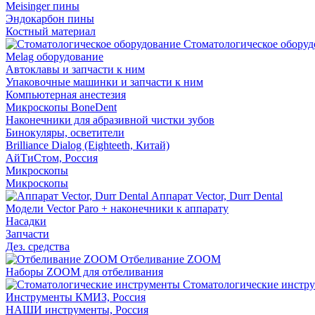
Meisinger пины
Эндокарбон пины
Костный материал
Стоматологическое оборуд
Melag оборудование
Автоклавы и запчасти к ним
Упаковочные машинки и запчасти к ним
Компьютерная анестезия
Микроскопы BoneDent
Наконечники для абразивной чистки зубов
Бинокуляры, осветители
Brilliance Dialog (Eighteeth, Китай)
АйТиСтом, Россия
Микроскопы
Микроскопы
Аппарат Vector, Durr Dental
Модели Vector Paro + наконечники к аппарату
Насадки
Запчасти
Дез. средства
Отбеливание ZOOM
Наборы ZOOM для отбеливания
Стоматологические инстр
Инструменты КМИЗ, Россия
НАШИ инструменты, Россия