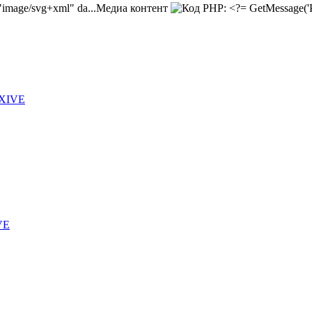
Медиа контент
 XIVE
VE