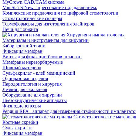
MyCrown CAD/CAM система
MiniStar S New - прессование под давлением.
Комплексные предложения по цифровой стоматологии
Стоматологические сканеры
Термоформеры для изготовления элайнеров
Печи для обжига
Хирургия и имплантология
Материалы и инструменты для хирургии
Забор костной ткани
Фиксация мембран
Винты для фиксации блоков, пластин
Мембраны нерезорбируемые
Шовный материал
Сульфакрилат - клей медицинский
Одноразовые изделия
Пародонтология и хирургия
Лезвия для скальпеля
Оборудование для хирургии
Пьезохирургические аппараты
Физиодиспенсеры
Penguin RFA - аппарат для измерения стабильности имплантато
Стоматологические материал
Костные скребки
Сульфакрилат
Фиксация мембран