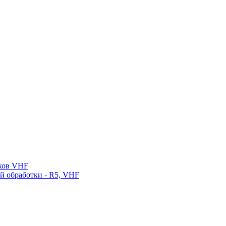
нков VHF
ой обработки - R5, VHF