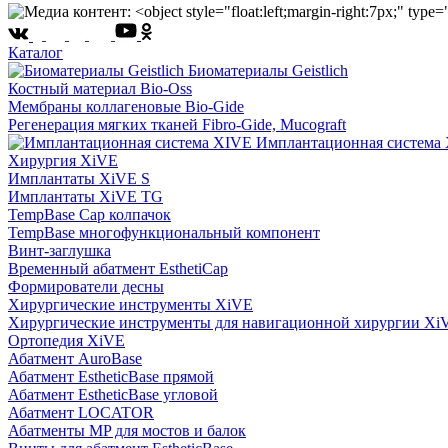
Каталог
Биоматериалы Geistlich
Костный материал Bio-Oss
Мембраны коллагеновые Bio-Gide
Регенерация мягких тканей Fibro-Gide, Mucograft
Имплантационная система
Хирургия XiVE
Имплантаты XiVE S
Имплантаты XiVE TG
TempBase Cap колпачок
TempBase многофункциональный компонент
Винт-заглушка
Временный абатмент EsthetiCap
Формирователи десны
Хирургические инструменты XiVE
Хирургические инструменты для навигационной хирургии Xi
Ортопедия XiVE
Абатмент AuroBase
Абатмент EstheticBase прямой
Абатмент EstheticBase угловой
Абатмент LOCATOR
Абатменты MP для мостов и балок