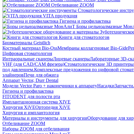
Отбеливание ZOOM
Стоматологические инстр
VITA продукция
Гигиена и профилактика
Боры цельноалмазные Мон
Зуботехническое
Книги для стоматологов
Биоматериалы Geistlich
Костный материал Bio-Oss
Мембраны коллагеновые Bio-Gide
Ре
Цифровая стоматология
Интраоральные сканеры
Лицевые сканеры
Лабораторные 3D-ск
VHF (для CAD/CAM фрезера)
Стоматологические 3D принтеры
под давлением.
Комплексные предложения по цифровой стома
элайнеров
Печи для обжига
Аппарат Vector, Durr Dental
Модели Vector Paro + наконечники к аппарату
Насадки
Запчасти
Гигиена и профилактика
FITODENT для полости рта
Имплантационная система XIVE
Хирургия XiVE
Ортопедия XiVE
Хирургия и имплантология
Материалы и инструменты для хирургии
Оборудование для хи
Отбеливание ZOOM
Наборы ZOOM для отбеливания