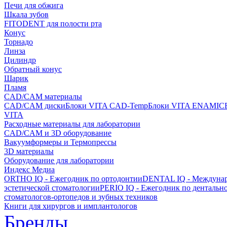
Печи для обжига
Шкала зубов
FITODENT для полости рта
Конус
Торнадо
Линза
Цилиндр
Обратный конус
Шарик
Пламя
CAD/CAM материалы
CAD/CAM диски
Блоки VITA CAD-Temp
Блоки VITA ENAMIC
VITA
Расходные материалы для лаборатории
CAD/CAM и 3D оборудование
Вакуумформеры и Термопрессы
3D материалы
Оборудование для лаборатории
Индекс Медиа
ORTHO IQ - Ежегодник по ортодонтии
DENTAL IQ - Междунар
эстетической стоматологии
PERIO IQ - Ежегодник по дентальн
стоматологов-ортопедов и зубных техников
Книги для хирургов и имплантологов
Бренды