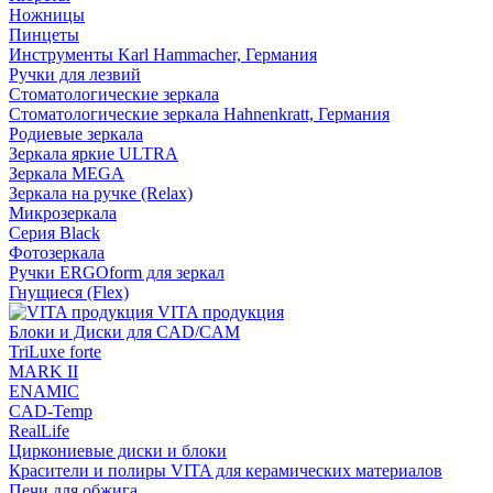
Ножницы
Пинцеты
Инструменты Karl Hammacher, Германия
Ручки для лезвий
Стоматологические зеркала
Стоматологические зеркала Hahnenkratt, Германия
Родиевые зеркала
Зеркала яркие ULTRA
Зеркала MEGA
Зеркала на ручке (Relax)
Микрозеркала
Серия Black
Фотозеркала
Ручки ERGOform для зеркал
Гнущиеся (Flex)
VITA продукция
Блоки и Диски для CAD/CAM
TriLuxe forte
MARK II
ENAMIC
CAD-Temp
RealLife
Циркониевые диски и блоки
Красители и полиры VITA для керамических материалов
Печи для обжига