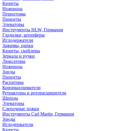
Кюреты
Ножницы
Периотомы
Пинцеты
Элеваторы
Инструменты HLW, Германия
Гладилки, штопферы
Иглодержатели
Зажимы, цапки
Кюреты, скейлеры
Зеркала и ручки
Люксаторы
Ножницы
Зонды
Пинцеты
Распаторы
Коронкосниматели
Ретракторы и роторасширители
Щипцы
Элеваторы
Слепочные ложки
Инструменты Carl Martin, Германия
Зонды
Иглодержатели
Кюреты