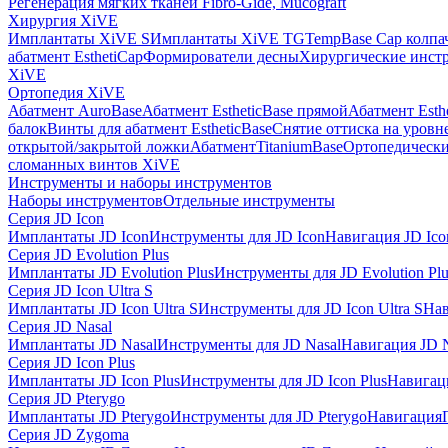
Регенерация мягких тканей Fibro-Gide, Mucograft
Хирургия XiVE
Имплантаты XiVE S
Имплантаты XiVE TG
TempBase Cap колпа
абатмент EsthetiCap
Формирователи десны
Хирургические инст
XiVE
Ортопедия XiVE
Абатмент AuroBase
Абатмент EstheticBase прямой
Абатмент Esth
балок
Винты для абатмент EstheticBase
Снятие оттиска на уровн
открытой/закрытой ложки
АбатментTitaniumBase
Ортопедически
сломанных винтов XiVE
Инструменты и наборы инструментов
Наборы инструментов
Отдельные инструменты
Серия JD Icon
Имплантаты JD Icon
Инструменты для JD Icon
Навигация JD Ico
Серия JD Evolution Plus
Имплантаты JD Evolution Plus
Инструменты для JD Evolution Plu
Серия JD Icon Ultra S
Имплантаты JD Icon Ultra S
Инструменты для JD Icon Ultra S
Нав
Серия JD Nasal
Имплантаты JD Nasal
Инструменты для JD Nasal
Навигация JD N
Серия JD Icon Plus
Имплантаты JD Icon Plus
Инструменты для JD Icon Plus
Навигаци
Серия JD Pterygo
Имплантаты JD Pterygo
Инструменты для JD Pterygo
Навигация
Серия JD Zygoma