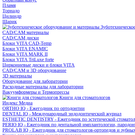
Пламя
Торнадо
Цилиндр
Шарик
Зуботехническое
CAD/CAM материалы
CAD/CAM диски
Блоки VITA CAD-Temp
Блоки VITA ENAMIC
Блоки VITA MARK II
Блоки VITA TriLuxe forte
Циркониевые диски и блоки VITA
CAD/CAM и 3D оборудование
3D материалы
Оборудование для лаборатории
Расходные материалы для лаборатории
Вакуумформеры и Термопрессы
Книги для стоматологов
Индекс Медиа
ORTHO IQ - Ежегодник по ортодонтии
DENTAL IQ - Международный эндодонтический журнал
ESTHETIC DENTISTRY - Ежегодник по эстетической стомато
PERIO IQ - Ежегодник по дентальной имплантологии, пародо
PROLAB IQ - Ежегодник для стоматологов-ортопедов и зубны