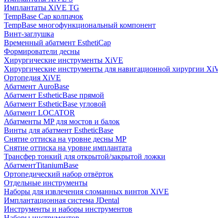
Имплантаты XiVE TG
TempBase Cap колпачок
TempBase многофункциональный компонент
Винт-заглушка
Временный абатмент EsthetiCap
Формирователи десны
Хирургические инструменты XiVE
Хирургические инструменты для навигационной хирургии Xi
Ортопедия XiVE
Абатмент AuroBase
Абатмент EstheticBase прямой
Абатмент EstheticBase угловой
Абатмент LOCATOR
Абатменты MP для мостов и балок
Винты для абатмент EstheticBase
Снятие оттиска на уровне десны MP
Снятие оттиска на уровне имплантата
Трансфер тонкий для открытой/закрытой ложки
АбатментTitaniumBase
Ортопедический набор отвёрток
Отдельные инструменты
Наборы для извлечения сломанных винтов XiVE
Имплантационная система JDental
Инструменты и наборы инструментов
Наборы инструментов