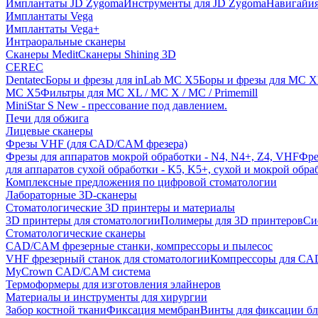
Имплантаты JD Zygoma
Инструменты для JD Zygoma
Навигайия
Имплантаты Vega
Имплантаты Vega+
Интраоральные сканеры
Сканеры Medit
Сканеры Shining 3D
CEREC
Dentatec
Боры и фрезы для inLab MC X5
Боры и фрезы для MC X
MC X5
Фильтры для MC XL / MC X / MC / Primemill
MiniStar S New - прессование под давлением.
Печи для обжига
Лицевые сканеры
Фрезы VHF (для CAD/CAM фрезера)
Фрезы для аппаратов мокрой обработки - N4, N4+, Z4, VHF
Фре
для аппаратов сухой обработки - K5, K5+, сухой и мокрой обра
Комплексные предложения по цифровой стоматологии
Лабораторные 3D-сканеры
Стоматологические 3D принтеры и материалы
3D принтеры для стоматологии
Полимеры для 3D принтеров
Си
Стоматологические сканеры
CAD/CAM фрезерные станки, компрессоры и пылесос
VHF фрезерный станок для стоматологии
Компрессоры для C
MyCrown CAD/CAM система
Термоформеры для изготовления элайнеров
Материалы и инструменты для хирургии
Забор костной ткани
Фиксация мембран
Винты для фиксации бл