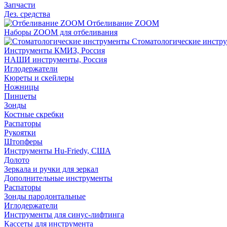
Запчасти
Дез. средства
Отбеливание ZOOM
Наборы ZOOM для отбеливания
Стоматологические инстр
Инструменты КМИЗ, Россия
НАШИ инструменты, Россия
Иглодержатели
Кюреты и скейлеры
Ножницы
Пинцеты
Зонды
Костные скребки
Распаторы
Рукоятки
Штопферы
Инструменты Hu-Friedy, США
Долото
Зеркала и ручки для зеркал
Дополнительные инструменты
Распаторы
Зонды пародонтальные
Иглодержатели
Инструменты для синус-лифтинга
Кассеты для инструмента