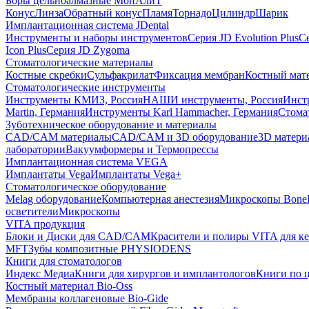
Боры цельноалмазные МонАлиТ
Конус
Линза
Обратный конус
Пламя
Торнадо
Цилиндр
Шарик
Имплантационная система JDental
Инструменты и наборы инструментов
Серия JD Evolution Plus
Се
Icon Plus
Серия JD Zygoma
Стоматологические материалы
Костные скребки
Сульфакрилат
Фиксация мембран
Костный мат
Стоматологические инструменты
Инструменты КМИЗ, Россия
НАШИ инструменты, Россия
Инст
Martin, Германия
Инструменты Karl Hammacher, Германия
Стома
Зуботехническое оборудование и материалы
CAD/CAM материалы
CAD/CAM и 3D оборудование
3D матери
лаборатории
Вакуумформеры и Термопрессы
Имплантационная система VEGA
Имплантаты Vega
Имплантаты Vega+
Стоматологическое оборудование
Melag оборудование
Компьютерная анестезия
Микроскопы Bone
осветители
Микроскопы
VITA продукция
Блоки и Диски для CAD/CAM
Красители и полиры VITA для к
MFT
Зубы композитные PHYSIODENS
Книги для стоматологов
Индекс Медиа
Книги для хирургов и имплантологов
Книги по 
Костный материал Bio-Oss
Мембраны коллагеновые Bio-Gide