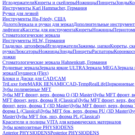
Иглодержатели
Кюреты и скейлеры
Ножницы
Пинцеты
Зонды
Ко
Инструменты Karl Hammacher, Германия
Ручки для лезвий
Инструменты Hu-Friedy, США
Долото
Зеркала и ручки для зеркал
Дополнительные инструмен
лифтинга
Кассеты для инструмента
Кюреты
Ножницы
Периотом
Стоматологические зеркала
Инструменты HLW, Германия
Гладилки, штопферы
Иглодержатели
Зажимы, цапки
Кюреты, ск
ручки
Люксаторы
Ножницы
Зонды
Пинцеты
Распаторы
Коронкос
ложки
Стоматологические зеркала Hahnenkratt, Германия
Родиевые зеркала
Зеркала яркие ULTRA
Зеркала MEGA
Зеркала 
зеркал
Гнущиеся (Flex)
Блоки и Диски для CAD/CAM
TriLuxe forte
MARK II
ENAMIC
CAD-Temp
RealLife
Циркониевые 
Зубы полимерные MFT
Зубы MFT фронт, верх, форма O (3D Master)
Зубы MFT фронт, вер
MFT фронт, верх, форма R (Classical)
Зубы MFT фронт, верх, фор
фронт, верх, форма T (3D Master)
Зубы MFT фронт, верх, форма T 
форма L (Classical)
Зубы MFT бок, верх, форма PU (3D Master)
Зу
Master)
Зубы MFT бок, низ, форма PL (Classical)
Красители и полиры VITA для керамических материалов
Зубы композитные PHYSIODENS
Anterior PHYSIODENS
Posterior PHYSIODENS