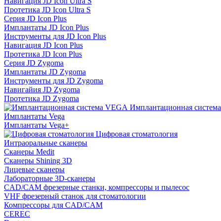
Навигация JD Icon Ultra S
Протетика JD Icon Ultra S
Серия JD Icon Plus
Имплантаты JD Icon Plus
Инструменты для JD Icon Plus
Навигация JD Icon Plus
Протетика JD Icon Plus
Серия JD Zygoma
Имплантаты JD Zygoma
Инструменты для JD Zygoma
Навигайия JD Zygoma
Протетика JD Zygoma
Имплантационная систем
Имплантаты Vega
Имплантаты Vega+
Цифровая стоматология
Интраоральные сканеры
Сканеры Medit
Сканеры Shining 3D
Лицевые сканеры
Лабораторные 3D-сканеры
CAD/CAM фрезерные станки, компрессоры и пылесос
VHF фрезерный станок для стоматологии
Компрессоры для CAD/CAM
CEREC