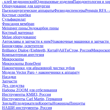
- клей медицинский
Одноразовые изделия
Пародонтология и хи
Оборудование для хирургии
Пьезохирургические аппараты
Физиодиспенсеры
Penguin RFA -
Костные скребки
Сульфакрилат
Фиксация мембран
Meisinger пины
Эндокарбон пины
Костный материал
Melag оборудование
Автоклавы и запчасти к ним
Упаковочные машинки и запчасти 
Бинокуляры, осветители
Brilliance Dialog (Eighteeth, Китай)
АйТиСтом, Россия
Микроско
Компьютерная анестезия
Микроскопы
Микроскопы BoneDent
Наконечники для абразивной чистки зубов
Модели Vector Paro + наконечники к аппарату
Насадки
Запчасти
Дез. средства
Наборы ZOOM для отбеливания
Инструменты КМИЗ, Россия
Инструменты Carl Martin, Германия
Зонды
Иглодержатели
Кюреты
Ножницы
Пинцеты
НАШИ инструменты, Россия