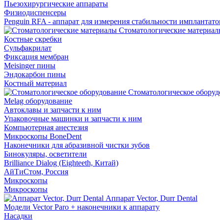
Пьезохирургические аппараты
Физиодиспенсеры
Penguin RFA - аппарат для измерения стабильности имплантато
Стоматологические материал
Костные скребки
Сульфакрилат
Фиксация мембран
Meisinger пины
Эндокарбон пины
Костный материал
Стоматологическое оборуд
Melag оборудование
Автоклавы и запчасти к ним
Упаковочные машинки и запчасти к ним
Компьютерная анестезия
Микроскопы BoneDent
Наконечники для абразивной чистки зубов
Бинокуляры, осветители
Brilliance Dialog (Eighteeth, Китай)
АйТиСтом, Россия
Микроскопы
Микроскопы
Аппарат Vector, Durr Dental
Модели Vector Paro + наконечники к аппарату
Насадки