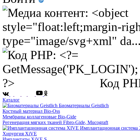
Код PH
Каталог
Биоматериалы Geistlich
Костный материал Bio-Oss
Мембраны коллагеновые Bio-Gide
Регенерация мягких тканей Fibro-Gide, Mucograft
Имплантационная система
Хирургия XiVE
Имплантаты XiVE S