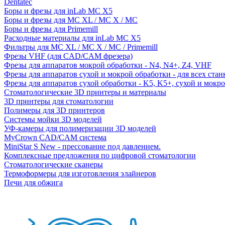
Dentatec
Боры и фрезы для inLab MC X5
Боры и фрезы для MC XL / MC X / MC
Боры и фрезы для Primemill
Расходные материалы для inLab MC X5
Фильтры для MC XL / MC X / MC / Primemill
Фрезы VHF (для CAD/CAM фрезера)
Фрезы для аппаратов мокрой обработки - N4, N4+, Z4, VHF
Фрезы для аппаратов сухой и мокрой обработки - для всех ста
Фрезы для аппаратов сухой обработки - K5, K5+, сухой и мокр
Стоматологические 3D принтеры и материалы
3D принтеры для стоматологии
Полимеры для 3D принтеров
Системы мойки 3D моделей
УФ-камеры для полимеризации 3D моделей
MyCrown CAD/CAM система
MiniStar S New - прессование под давлением.
Комплексные предложения по цифровой стоматологии
Стоматологические сканеры
Термоформеры для изготовления элайнеров
Печи для обжига