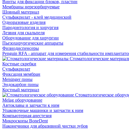
Винты для фиксации блоков, пластин
Мембраны нерезорбируемые
Шовный материал
Сульфакрилат - клей медицинский
Одноразовые изделия
Пародонтология и хирургия
Лезвия для скальпеля
Оборудование для хирургии
Пьезохирургические аппараты
Физиодиспенсеры
Penguin RFA - аппарат для измерения стабильности имплантато
Стоматологические материал
Костные скребки
Сульфакрилат
Фиксация мембран
Meisinger пины
Эндокарбон пины
Костный материал
Стоматологическое оборуд
Melag оборудование
Автоклавы и запчасти к ним
Упаковочные машинки и запчасти к ним
Компьютерная анестезия
Микроскопы BoneDent
Наконечники для абразивной чистки зубов