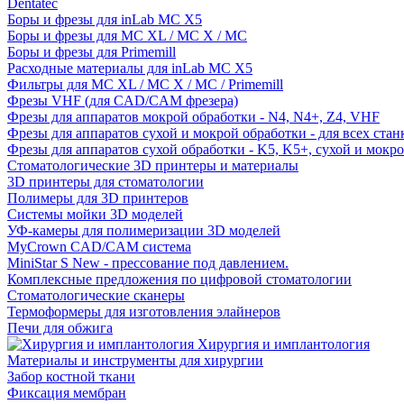
Dentatec
Боры и фрезы для inLab MC X5
Боры и фрезы для MC XL / MC X / MC
Боры и фрезы для Primemill
Расходные материалы для inLab MC X5
Фильтры для MC XL / MC X / MC / Primemill
Фрезы VHF (для CAD/CAM фрезера)
Фрезы для аппаратов мокрой обработки - N4, N4+, Z4, VHF
Фрезы для аппаратов сухой и мокрой обработки - для всех ста
Фрезы для аппаратов сухой обработки - K5, K5+, сухой и мокр
Стоматологические 3D принтеры и материалы
3D принтеры для стоматологии
Полимеры для 3D принтеров
Системы мойки 3D моделей
УФ-камеры для полимеризации 3D моделей
MyCrown CAD/CAM система
MiniStar S New - прессование под давлением.
Комплексные предложения по цифровой стоматологии
Стоматологические сканеры
Термоформеры для изготовления элайнеров
Печи для обжига
Хирургия и имплантология
Материалы и инструменты для хирургии
Забор костной ткани
Фиксация мембран