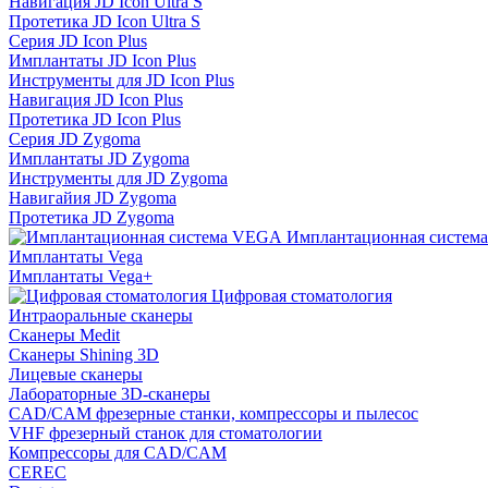
Навигация JD Icon Ultra S
Протетика JD Icon Ultra S
Серия JD Icon Plus
Имплантаты JD Icon Plus
Инструменты для JD Icon Plus
Навигация JD Icon Plus
Протетика JD Icon Plus
Серия JD Zygoma
Имплантаты JD Zygoma
Инструменты для JD Zygoma
Навигайия JD Zygoma
Протетика JD Zygoma
Имплантационная систем
Имплантаты Vega
Имплантаты Vega+
Цифровая стоматология
Интраоральные сканеры
Сканеры Medit
Сканеры Shining 3D
Лицевые сканеры
Лабораторные 3D-сканеры
CAD/CAM фрезерные станки, компрессоры и пылесос
VHF фрезерный станок для стоматологии
Компрессоры для CAD/CAM
CEREC