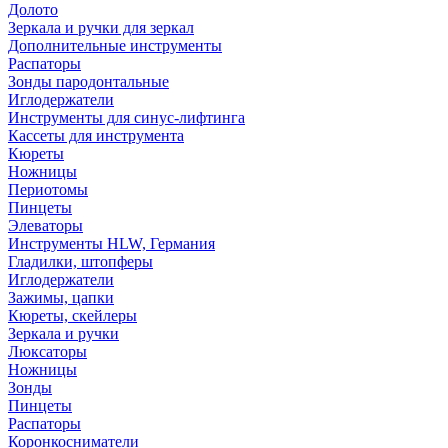
Долото
Зеркала и ручки для зеркал
Дополнительные инструменты
Распаторы
Зонды пародонтальные
Иглодержатели
Инструменты для синус-лифтинга
Кассеты для инструмента
Кюреты
Ножницы
Периотомы
Пинцеты
Элеваторы
Инструменты HLW, Германия
Гладилки, штопферы
Иглодержатели
Зажимы, цапки
Кюреты, скейлеры
Зеркала и ручки
Люксаторы
Ножницы
Зонды
Пинцеты
Распаторы
Коронкосниматели