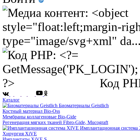
Код PH
Каталог
Биоматериалы Geistlich
Костный материал Bio-Oss
Мембраны коллагеновые Bio-Gide
Регенерация мягких тканей Fibro-Gide, Mucograft
Имплантационная система
Хирургия XiVE
Имплантаты XiVE S