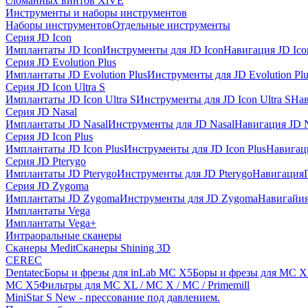
сломанных винтов XiVE
Инструменты и наборы инструментов
Наборы инструментов
Отдельные инструменты
Серия JD Icon
Имплантаты JD Icon
Инструменты для JD Icon
Навигация JD Ico
Серия JD Evolution Plus
Имплантаты JD Evolution Plus
Инструменты для JD Evolution Plu
Серия JD Icon Ultra S
Имплантаты JD Icon Ultra S
Инструменты для JD Icon Ultra S
Нав
Серия JD Nasal
Имплантаты JD Nasal
Инструменты для JD Nasal
Навигация JD N
Серия JD Icon Plus
Имплантаты JD Icon Plus
Инструменты для JD Icon Plus
Навигаци
Серия JD Pterygo
Имплантаты JD Pterygo
Инструменты для JD Pterygo
Навигация
Серия JD Zygoma
Имплантаты JD Zygoma
Инструменты для JD Zygoma
Навигайия
Имплантаты Vega
Имплантаты Vega+
Интраоральные сканеры
Сканеры Medit
Сканеры Shining 3D
CEREC
Dentatec
Боры и фрезы для inLab MC X5
Боры и фрезы для MC X
MC X5
Фильтры для MC XL / MC X / MC / Primemill
MiniStar S New - прессование под давлением.