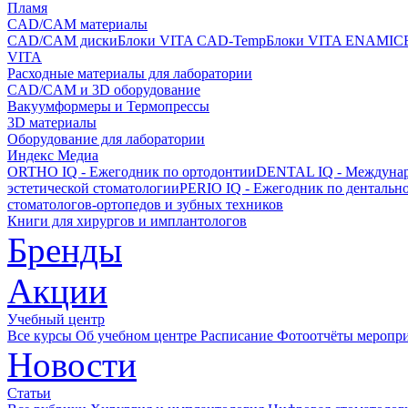
Пламя
CAD/CAM материалы
CAD/CAM диски
Блоки VITA CAD-Temp
Блоки VITA ENAMIC
VITA
Расходные материалы для лаборатории
CAD/CAM и 3D оборудование
Вакуумформеры и Термопрессы
3D материалы
Оборудование для лаборатории
Индекс Медиа
ORTHO IQ - Ежегодник по ортодонтии
DENTAL IQ - Междунар
эстетической стоматологии
PERIO IQ - Ежегодник по дентальн
стоматологов-ортопедов и зубных техников
Книги для хирургов и имплантологов
Бренды
Акции
Учебный центр
Все курсы
Об учебном центре
Расписание
Фотоотчёты меропр
Новости
Статьи