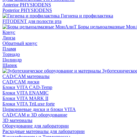
Anterior PHYSIODENS
Posterior PHYSIODENS
Гигиена и профилактика
FITODENT для полости рта
Боры цельноалмазные Мон
Конус
Линза
Обратный конус
Пламя
Торнадо
Цилиндр
Шарик
Зуботехническое
CAD/CAM материалы
CAD/CAM диски
Блоки VITA CAD-Temp
Блоки VITA ENAMIC
Блоки VITA MARK II
Блоки VITA TriLuxe forte
Циркониевые диски и блоки VITA
CAD/CAM и 3D оборудование
3D материалы
Оборудование для лаборатории
Расходные материалы для лаборатории
Вакуумформеры и Термопрессы