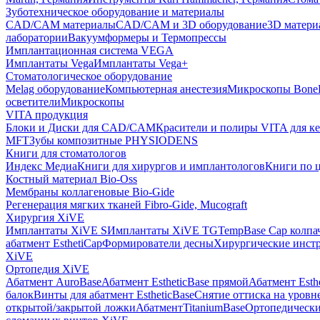
Зуботехническое оборудование и материалы
CAD/CAM материалы
CAD/CAM и 3D оборудование
3D матери
лаборатории
Вакуумформеры и Термопрессы
Имплантационная система VEGA
Имплантаты Vega
Имплантаты Vega+
Стоматологическое оборудование
Melag оборудование
Компьютерная анестезия
Микроскопы Bone
осветители
Микроскопы
VITA продукция
Блоки и Диски для CAD/CAM
Красители и полиры VITA для к
MFT
Зубы композитные PHYSIODENS
Книги для стоматологов
Индекс Медиа
Книги для хирургов и имплантологов
Книги по 
Костный материал Bio-Oss
Мембраны коллагеновые Bio-Gide
Регенерация мягких тканей Fibro-Gide, Mucograft
Хирургия XiVE
Имплантаты XiVE S
Имплантаты XiVE TG
TempBase Cap колпа
абатмент EsthetiCap
Формирователи десны
Хирургические инст
XiVE
Ортопедия XiVE
Абатмент AuroBase
Абатмент EstheticBase прямой
Абатмент Esth
балок
Винты для абатмент EstheticBase
Снятие оттиска на уровн
открытой/закрытой ложки
АбатментTitaniumBase
Ортопедически