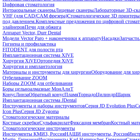
Цифровая стоматология
Интраоральные сканеры
Лицевые сканеры
Лабораторные 3D-ск
VHF (для CAD/CAM фрезера)
Стоматологические 3D принтеры
под давлением.
Комплексные предложения по цифровой стома
элайнеров
Печи для обжига
Аппарат Vector, Durr Dental
Модели Vector Paro + наконечники к аппарату
Насадки
Запчасти
Гигиена и профилактика
FITODENT для полости рта
Имплантационная система XIVE
Хирургия XiVE
Ортопедия XiVE
Хирургия и имплантология
Материалы и инструменты для хирургии
Оборудование для хи
Отбеливание ZOOM
Наборы ZOOM для отбеливания
Боры цельноалмазные МонАлиТ
Конус
Линза
Обратный конус
Пламя
Торнадо
Цилиндр
Шарик
Имплантационная система JDental
Инструменты и наборы инструментов
Серия JD Evolution Plus
Се
Icon Plus
Серия JD Zygoma
Стоматологические материалы
Костные скребки
Сульфакрилат
Фиксация мембран
Костный мат
Стоматологические инструменты
Инструменты КМИЗ, Россия
НАШИ инструменты, Россия
Инст
Martin, Германия
Инструменты Karl Hammacher, Германия
Стома