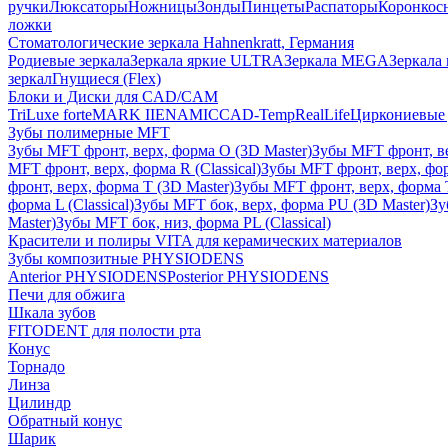
ручки
Люксаторы
Ножницы
Зонды
Пинцеты
Распаторы
Коронкос
ложки
Стоматологические зеркала Hahnenkratt, Германия
Родиевые зеркала
Зеркала яркие ULTRA
Зеркала MEGA
Зеркала 
зеркал
Гнущиеся (Flex)
Блоки и Диски для CAD/CAM
TriLuxe forte
MARK II
ENAMIC
CAD-Temp
RealLife
Циркониевые 
Зубы полимерные MFT
Зубы MFT фронт, верх, форма O (3D Master)
Зубы MFT фронт, вер
MFT фронт, верх, форма R (Classical)
Зубы MFT фронт, верх, фор
фронт, верх, форма T (3D Master)
Зубы MFT фронт, верх, форма T 
форма L (Classical)
Зубы MFT бок, верх, форма PU (3D Master)
Зу
Master)
Зубы MFT бок, низ, форма PL (Classical)
Красители и полиры VITA для керамических материалов
Зубы композитные PHYSIODENS
Anterior PHYSIODENS
Posterior PHYSIODENS
Печи для обжига
Шкала зубов
FITODENT для полости рта
Конус
Торнадо
Линза
Цилиндр
Обратный конус
Шарик