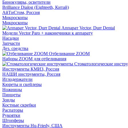
Бинокуляры, осветители
Brilliance Dialog (Eighteeth, Китай)
АйТиСтом, Россия
Микроскопы
Микроскопы
Аппарат Vector, Durr Dental
Модели Vector Paro + наконечники к аппарату
Насадки
Запчасти
Дез. средства
Отбеливание ZOOM
Наборы ZOOM для отбеливания
Стоматологические инстр
Инструменты КМИЗ, Россия
НАШИ инструменты, Россия
Иглодержатели
Кюреты и скейлеры
Ножницы
Пинцеты
Зонды
Костные скребки
Распаторы
Рукоятки
Штопферы
Инструменты Hu-Friedy, США