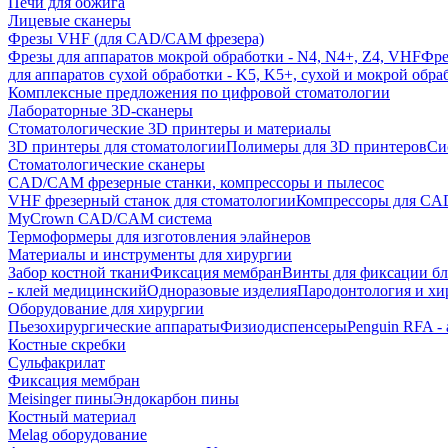
Печи для обжига
Лицевые сканеры
Фрезы VHF (для CAD/CAM фрезера)
Фрезы для аппаратов мокрой обработки - N4, N4+, Z4, VHF
Фре
для аппаратов сухой обработки - K5, K5+, сухой и мокрой обра
Комплексные предложения по цифровой стоматологии
Лабораторные 3D-сканеры
Стоматологические 3D принтеры и материалы
3D принтеры для стоматологии
Полимеры для 3D принтеров
Си
Стоматологические сканеры
CAD/CAM фрезерные станки, компрессоры и пылесос
VHF фрезерный станок для стоматологии
Компрессоры для C
MyCrown CAD/CAM система
Термоформеры для изготовления элайнеров
Материалы и инструменты для хирургии
Забор костной ткани
Фиксация мембран
Винты для фиксации бл
- клей медицинский
Одноразовые изделия
Пародонтология и хи
Оборудование для хирургии
Пьезохирургические аппараты
Физиодиспенсеры
Penguin RFA -
Костные скребки
Сульфакрилат
Фиксация мембран
Meisinger пины
Эндокарбон пины
Костный материал
Melag оборудование