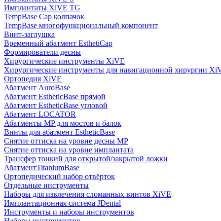
Имплантаты XiVE TG
TempBase Cap колпачок
TempBase многофункциональный компонент
Винт-заглушка
Временный абатмент EsthetiCap
Формирователи десны
Хирургические инструменты XiVE
Хирургические инструменты для навигационной хирургии Xi
Ортопедия XiVE
Абатмент AuroBase
Абатмент EstheticBase прямой
Абатмент EstheticBase угловой
Абатмент LOCATOR
Абатменты MP для мостов и балок
Винты для абатмент EstheticBase
Снятие оттиска на уровне десны MP
Снятие оттиска на уровне имплантата
Трансфер тонкий для открытой/закрытой ложки
АбатментTitaniumBase
Ортопедический набор отвёрток
Отдельные инструменты
Наборы для извлечения сломанных винтов XiVE
Имплантационная система JDental
Инструменты и наборы инструментов
Наборы инструментов