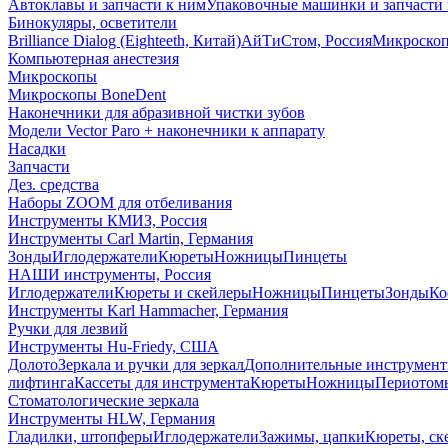
Автоклавы и запчасти к ним
Упаковочные машинки и запчасти 
Бинокуляры, осветители
Brilliance Dialog (Eighteeth, Китай)
АйТиСтом, Россия
Микроско
Компьютерная анестезия
Микроскопы
Микроскопы BoneDent
Наконечники для абразивной чистки зубов
Модели Vector Paro + наконечники к аппарату
Насадки
Запчасти
Дез. средства
Наборы ZOOM для отбеливания
Инструменты КМИЗ, Россия
Инструменты Carl Martin, Германия
Зонды
Иглодержатели
Кюреты
Ножницы
Пинцеты
НАШИ инструменты, Россия
Иглодержатели
Кюреты и скейлеры
Ножницы
Пинцеты
Зонды
Ко
Инструменты Karl Hammacher, Германия
Ручки для лезвий
Инструменты Hu-Friedy, США
Долото
Зеркала и ручки для зеркал
Дополнительные инструмен
лифтинга
Кассеты для инструмента
Кюреты
Ножницы
Периотом
Стоматологические зеркала
Инструменты HLW, Германия
Гладилки, штопферы
Иглодержатели
Зажимы, цапки
Кюреты, ск