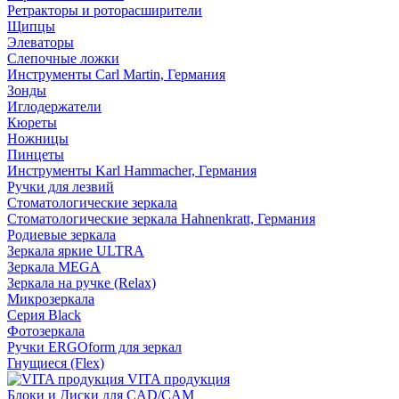
Ретракторы и роторасширители
Щипцы
Элеваторы
Слепочные ложки
Инструменты Carl Martin, Германия
Зонды
Иглодержатели
Кюреты
Ножницы
Пинцеты
Инструменты Karl Hammacher, Германия
Ручки для лезвий
Стоматологические зеркала
Стоматологические зеркала Hahnenkratt, Германия
Родиевые зеркала
Зеркала яркие ULTRA
Зеркала MEGA
Зеркала на ручке (Relax)
Микрозеркала
Серия Black
Фотозеркала
Ручки ERGOform для зеркал
Гнущиеся (Flex)
VITA продукция
Блоки и Диски для CAD/CAM