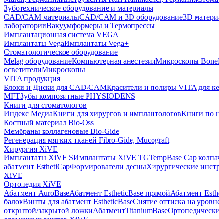
Зуботехническое оборудование и материалы
CAD/CAM материалы
CAD/CAM и 3D оборудование
3D матери
лаборатории
Вакуумформеры и Термопрессы
Имплантационная система VEGA
Имплантаты Vega
Имплантаты Vega+
Стоматологическое оборудование
Melag оборудование
Компьютерная анестезия
Микроскопы Bone
осветители
Микроскопы
VITA продукция
Блоки и Диски для CAD/CAM
Красители и полиры VITA для к
MFT
Зубы композитные PHYSIODENS
Книги для стоматологов
Индекс Медиа
Книги для хирургов и имплантологов
Книги по 
Костный материал Bio-Oss
Мембраны коллагеновые Bio-Gide
Регенерация мягких тканей Fibro-Gide, Mucograft
Хирургия XiVE
Имплантаты XiVE S
Имплантаты XiVE TG
TempBase Cap колпа
абатмент EsthetiCap
Формирователи десны
Хирургические инст
XiVE
Ортопедия XiVE
Абатмент AuroBase
Абатмент EstheticBase прямой
Абатмент Esth
балок
Винты для абатмент EstheticBase
Снятие оттиска на уровн
открытой/закрытой ложки
АбатментTitaniumBase
Ортопедически