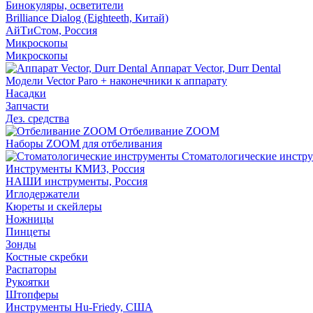
Бинокуляры, осветители
Brilliance Dialog (Eighteeth, Китай)
АйТиСтом, Россия
Микроскопы
Микроскопы
Аппарат Vector, Durr Dental
Модели Vector Paro + наконечники к аппарату
Насадки
Запчасти
Дез. средства
Отбеливание ZOOM
Наборы ZOOM для отбеливания
Стоматологические инстр
Инструменты КМИЗ, Россия
НАШИ инструменты, Россия
Иглодержатели
Кюреты и скейлеры
Ножницы
Пинцеты
Зонды
Костные скребки
Распаторы
Рукоятки
Штопферы
Инструменты Hu-Friedy, США