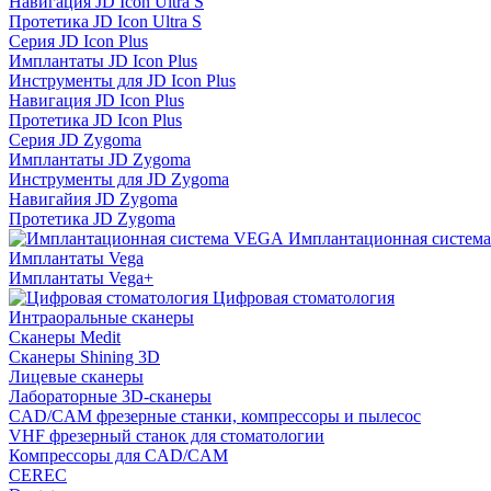
Навигация JD Icon Ultra S
Протетика JD Icon Ultra S
Серия JD Icon Plus
Имплантаты JD Icon Plus
Инструменты для JD Icon Plus
Навигация JD Icon Plus
Протетика JD Icon Plus
Серия JD Zygoma
Имплантаты JD Zygoma
Инструменты для JD Zygoma
Навигайия JD Zygoma
Протетика JD Zygoma
Имплантационная систем
Имплантаты Vega
Имплантаты Vega+
Цифровая стоматология
Интраоральные сканеры
Сканеры Medit
Сканеры Shining 3D
Лицевые сканеры
Лабораторные 3D-сканеры
CAD/CAM фрезерные станки, компрессоры и пылесос
VHF фрезерный станок для стоматологии
Компрессоры для CAD/CAM
CEREC