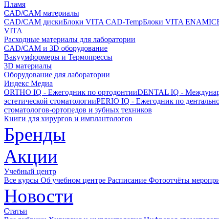
Пламя
CAD/CAM материалы
CAD/CAM диски
Блоки VITA CAD-Temp
Блоки VITA ENAMIC
VITA
Расходные материалы для лаборатории
CAD/CAM и 3D оборудование
Вакуумформеры и Термопрессы
3D материалы
Оборудование для лаборатории
Индекс Медиа
ORTHO IQ - Ежегодник по ортодонтии
DENTAL IQ - Междунар
эстетической стоматологии
PERIO IQ - Ежегодник по дентальн
стоматологов-ортопедов и зубных техников
Книги для хирургов и имплантологов
Бренды
Акции
Учебный центр
Все курсы
Об учебном центре
Расписание
Фотоотчёты меропр
Новости
Статьи