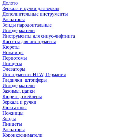
Долото
Зеркала и ручки для зеркал
Дополнительные инструменты
Распаторы
Зонды пародонтальные
Иглодержатели
Инструменты для синус-лифтинга
Кассеты для инструмента
Кюреты
Ножницы
Периотомы
Пинцеты
Элеваторы
Инструменты HLW, Германия
Гладилки, штопферы
Иглодержатели
Зажимы, цапки
Кюреты, скейлеры
Зеркала и ручки
Люксаторы
Ножницы
Зонды
Пинцеты
Распаторы
Коронкосниматели