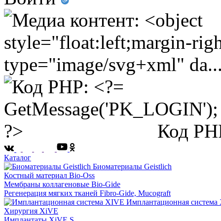
Код PH
Каталог
Биоматериалы Geistlich
Костный материал Bio-Oss
Мембраны коллагеновые Bio-Gide
Регенерация мягких тканей Fibro-Gide, Mucograft
Имплантационная система
Хирургия XiVE
Имплантаты XiVE S