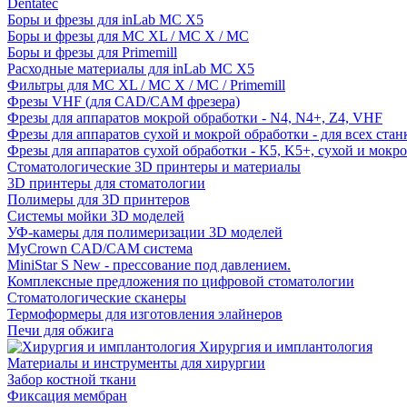
Dentatec
Боры и фрезы для inLab MC X5
Боры и фрезы для MC XL / MC X / MC
Боры и фрезы для Primemill
Расходные материалы для inLab MC X5
Фильтры для MC XL / MC X / MC / Primemill
Фрезы VHF (для CAD/CAM фрезера)
Фрезы для аппаратов мокрой обработки - N4, N4+, Z4, VHF
Фрезы для аппаратов сухой и мокрой обработки - для всех ста
Фрезы для аппаратов сухой обработки - K5, K5+, сухой и мокр
Стоматологические 3D принтеры и материалы
3D принтеры для стоматологии
Полимеры для 3D принтеров
Системы мойки 3D моделей
УФ-камеры для полимеризации 3D моделей
MyCrown CAD/CAM система
MiniStar S New - прессование под давлением.
Комплексные предложения по цифровой стоматологии
Стоматологические сканеры
Термоформеры для изготовления элайнеров
Печи для обжига
Хирургия и имплантология
Материалы и инструменты для хирургии
Забор костной ткани
Фиксация мембран