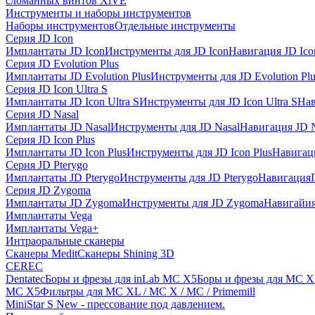
сломанных винтов XiVE
Инструменты и наборы инструментов
Наборы инструментов
Отдельные инструменты
Серия JD Icon
Имплантаты JD Icon
Инструменты для JD Icon
Навигация JD Ico
Серия JD Evolution Plus
Имплантаты JD Evolution Plus
Инструменты для JD Evolution Plu
Серия JD Icon Ultra S
Имплантаты JD Icon Ultra S
Инструменты для JD Icon Ultra S
Нав
Серия JD Nasal
Имплантаты JD Nasal
Инструменты для JD Nasal
Навигация JD N
Серия JD Icon Plus
Имплантаты JD Icon Plus
Инструменты для JD Icon Plus
Навигаци
Серия JD Pterygo
Имплантаты JD Pterygo
Инструменты для JD Pterygo
Навигация
Серия JD Zygoma
Имплантаты JD Zygoma
Инструменты для JD Zygoma
Навигайия
Имплантаты Vega
Имплантаты Vega+
Интраоральные сканеры
Сканеры Medit
Сканеры Shining 3D
CEREC
Dentatec
Боры и фрезы для inLab MC X5
Боры и фрезы для MC X
MC X5
Фильтры для MC XL / MC X / MC / Primemill
MiniStar S New - прессование под давлением.