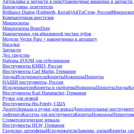
Автоклавы и запчасти к ним
Упаковочные машинки и запчасти 
Бинокуляры, осветители
Brilliance Dialog (Eighteeth, Китай)
АйТиСтом, Россия
Микроско
Компьютерная анестезия
Микроскопы
Микроскопы BoneDent
Наконечники для абразивной чистки зубов
Модели Vector Paro + наконечники к аппарату
Насадки
Запчасти
Дез. средства
Наборы ZOOM для отбеливания
Инструменты КМИЗ, Россия
Инструменты Carl Martin, Германия
Зонды
Иглодержатели
Кюреты
Ножницы
Пинцеты
НАШИ инструменты, Россия
Иглодержатели
Кюреты и скейлеры
Ножницы
Пинцеты
Зонды
Ко
Инструменты Karl Hammacher, Германия
Ручки для лезвий
Инструменты Hu-Friedy, США
Долото
Зеркала и ручки для зеркал
Дополнительные инструмен
лифтинга
Кассеты для инструмента
Кюреты
Ножницы
Периотом
Стоматологические зеркала
Инструменты HLW, Германия
Гладилки, штопферы
Иглодержатели
Зажимы, цапки
Кюреты, ск