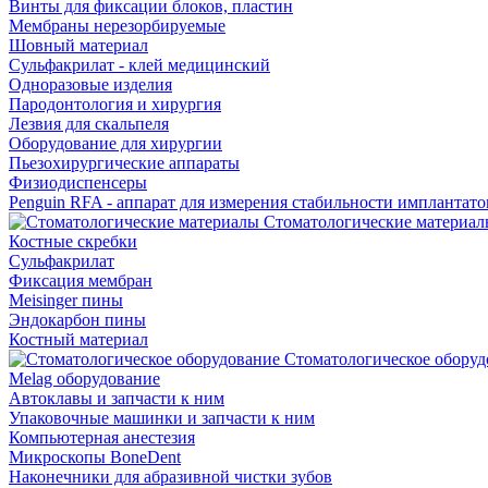
Винты для фиксации блоков, пластин
Мембраны нерезорбируемые
Шовный материал
Сульфакрилат - клей медицинский
Одноразовые изделия
Пародонтология и хирургия
Лезвия для скальпеля
Оборудование для хирургии
Пьезохирургические аппараты
Физиодиспенсеры
Penguin RFA - аппарат для измерения стабильности имплантато
Стоматологические материал
Костные скребки
Сульфакрилат
Фиксация мембран
Meisinger пины
Эндокарбон пины
Костный материал
Стоматологическое оборуд
Melag оборудование
Автоклавы и запчасти к ним
Упаковочные машинки и запчасти к ним
Компьютерная анестезия
Микроскопы BoneDent
Наконечники для абразивной чистки зубов