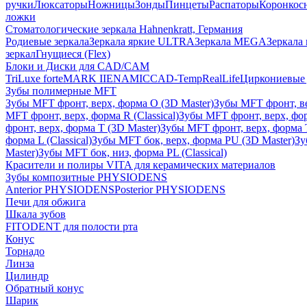
ручки
Люксаторы
Ножницы
Зонды
Пинцеты
Распаторы
Коронкос
ложки
Стоматологические зеркала Hahnenkratt, Германия
Родиевые зеркала
Зеркала яркие ULTRA
Зеркала MEGA
Зеркала 
зеркал
Гнущиеся (Flex)
Блоки и Диски для CAD/CAM
TriLuxe forte
MARK II
ENAMIC
CAD-Temp
RealLife
Циркониевые 
Зубы полимерные MFT
Зубы MFT фронт, верх, форма O (3D Master)
Зубы MFT фронт, вер
MFT фронт, верх, форма R (Classical)
Зубы MFT фронт, верх, фор
фронт, верх, форма T (3D Master)
Зубы MFT фронт, верх, форма T 
форма L (Classical)
Зубы MFT бок, верх, форма PU (3D Master)
Зу
Master)
Зубы MFT бок, низ, форма PL (Classical)
Красители и полиры VITA для керамических материалов
Зубы композитные PHYSIODENS
Anterior PHYSIODENS
Posterior PHYSIODENS
Печи для обжига
Шкала зубов
FITODENT для полости рта
Конус
Торнадо
Линза
Цилиндр
Обратный конус
Шарик