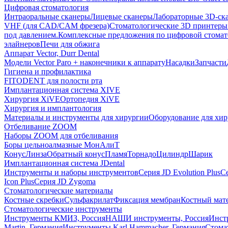
Цифровая стоматология
Интраоральные сканеры
Лицевые сканеры
Лабораторные 3D-ск
VHF (для CAD/CAM фрезера)
Стоматологические 3D принтеры
под давлением.
Комплексные предложения по цифровой стома
элайнеров
Печи для обжига
Аппарат Vector, Durr Dental
Модели Vector Paro + наконечники к аппарату
Насадки
Запчасти
Гигиена и профилактика
FITODENT для полости рта
Имплантационная система XIVE
Хирургия XiVE
Ортопедия XiVE
Хирургия и имплантология
Материалы и инструменты для хирургии
Оборудование для хи
Отбеливание ZOOM
Наборы ZOOM для отбеливания
Боры цельноалмазные МонАлиТ
Конус
Линза
Обратный конус
Пламя
Торнадо
Цилиндр
Шарик
Имплантационная система JDental
Инструменты и наборы инструментов
Серия JD Evolution Plus
Се
Icon Plus
Серия JD Zygoma
Стоматологические материалы
Костные скребки
Сульфакрилат
Фиксация мембран
Костный мат
Стоматологические инструменты
Инструменты КМИЗ, Россия
НАШИ инструменты, Россия
Инст
Martin, Германия
Инструменты Karl Hammacher, Германия
Стома