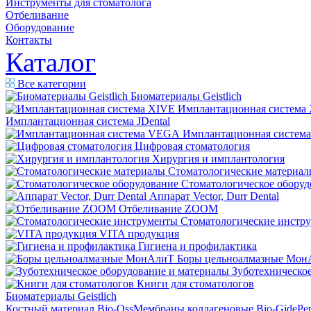
Инструменты для стоматолога
Отбеливание
Оборудование
Контакты
Каталог
Все категории
Биоматериалы Geistlich
Имплантационная система
Имплантационная система JDental
Имплантационная систем
Цифровая стоматология
Хирургия и имплантология
Стоматологические материал
Стоматологическое оборуд
Аппарат Vector, Durr Dental
Отбеливание ZOOM
Стоматологические инстр
VITA продукция
Гигиена и профилактика
Боры цельноалмазные Мон
Зуботехническое
Книги для стоматологов
Биоматериалы Geistlich
Костный материал Bio-Oss
Мембраны коллагеновые Bio-Gide
Ре