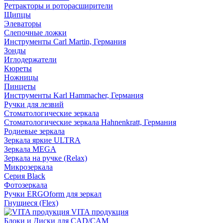
Ретракторы и роторасширители
Щипцы
Элеваторы
Слепочные ложки
Инструменты Carl Martin, Германия
Зонды
Иглодержатели
Кюреты
Ножницы
Пинцеты
Инструменты Karl Hammacher, Германия
Ручки для лезвий
Стоматологические зеркала
Стоматологические зеркала Hahnenkratt, Германия
Родиевые зеркала
Зеркала яркие ULTRA
Зеркала MEGA
Зеркала на ручке (Relax)
Микрозеркала
Серия Black
Фотозеркала
Ручки ERGOform для зеркал
Гнущиеся (Flex)
VITA продукция
Блоки и Диски для CAD/CAM