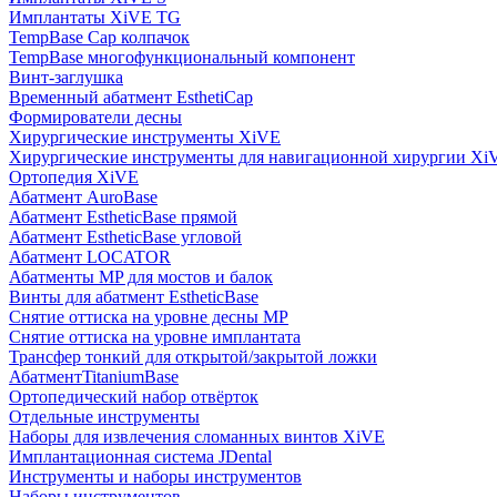
Имплантаты XiVE TG
TempBase Cap колпачок
TempBase многофункциональный компонент
Винт-заглушка
Временный абатмент EsthetiCap
Формирователи десны
Хирургические инструменты XiVE
Хирургические инструменты для навигационной хирургии Xi
Ортопедия XiVE
Абатмент AuroBase
Абатмент EstheticBase прямой
Абатмент EstheticBase угловой
Абатмент LOCATOR
Абатменты MP для мостов и балок
Винты для абатмент EstheticBase
Снятие оттиска на уровне десны MP
Снятие оттиска на уровне имплантата
Трансфер тонкий для открытой/закрытой ложки
АбатментTitaniumBase
Ортопедический набор отвёрток
Отдельные инструменты
Наборы для извлечения сломанных винтов XiVE
Имплантационная система JDental
Инструменты и наборы инструментов
Наборы инструментов