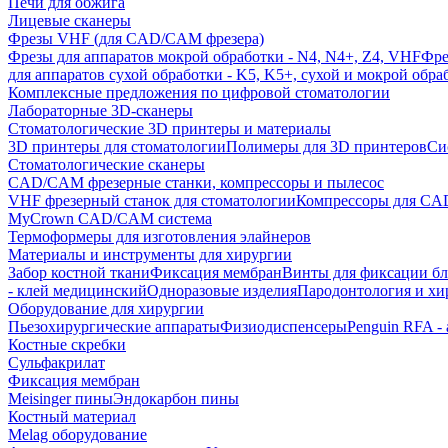
Печи для обжига
Лицевые сканеры
Фрезы VHF (для CAD/CAM фрезера)
Фрезы для аппаратов мокрой обработки - N4, N4+, Z4, VHF
Фре
для аппаратов сухой обработки - K5, K5+, сухой и мокрой обра
Комплексные предложения по цифровой стоматологии
Лабораторные 3D-сканеры
Стоматологические 3D принтеры и материалы
3D принтеры для стоматологии
Полимеры для 3D принтеров
Си
Стоматологические сканеры
CAD/CAM фрезерные станки, компрессоры и пылесос
VHF фрезерный станок для стоматологии
Компрессоры для C
MyCrown CAD/CAM система
Термоформеры для изготовления элайнеров
Материалы и инструменты для хирургии
Забор костной ткани
Фиксация мембран
Винты для фиксации бл
- клей медицинский
Одноразовые изделия
Пародонтология и хи
Оборудование для хирургии
Пьезохирургические аппараты
Физиодиспенсеры
Penguin RFA -
Костные скребки
Сульфакрилат
Фиксация мембран
Meisinger пины
Эндокарбон пины
Костный материал
Melag оборудование