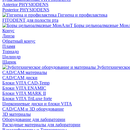
Anterior PHYSIODENS
Posterior PHYSIODENS
Гигиена и профилактика
FITODENT для полости рта
Боры цельноалмазные Мон
Конус
Линза
Обратный конус
Пламя
Торнадо
Цилиндр
Шарик
Зуботехническое
CAD/CAM материалы
CAD/CAM диски
Блоки VITA CAD-Temp
Блоки VITA ENAMIC
Блоки VITA MARK II
Блоки VITA TriLuxe forte
Циркониевые диски и блоки VITA
CAD/CAM и 3D оборудование
3D материалы
Оборудование для лаборатории
Расходные материалы для лаборатории
Вакуумформеры и Термопрессы