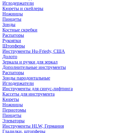
Иглодержатели
Кюреты и скейлеры
Ножницы
Пинцеты
Зонды
Костные скребки
Распаторы
Рукоятки
Штопферы
Инструменты Hu-Friedy, США
Долото
Зеркала и ручки для зеркал
Дополнительные инструменты
Распаторы
Зонды пародонтальные
Иглодержатели
Инструменты для синус-лифтинга
Кассеты для инструмента
Кюреты
Ножницы
Периотомы
Пинцеты
Элеваторы
Инструменты HLW, Германия
Гладилки, штопферы