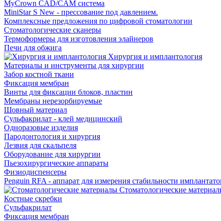
MyCrown CAD/CAM система
MiniStar S New - прессование под давлением.
Комплексные предложения по цифровой стоматологии
Стоматологические сканеры
Термоформеры для изготовления элайнеров
Печи для обжига
Хирургия и имплантология
Материалы и инструменты для хирургии
Забор костной ткани
Фиксация мембран
Винты для фиксации блоков, пластин
Мембраны нерезорбируемые
Шовный материал
Сульфакрилат - клей медицинский
Одноразовые изделия
Пародонтология и хирургия
Лезвия для скальпеля
Оборудование для хирургии
Пьезохирургические аппараты
Физиодиспенсеры
Penguin RFA - аппарат для измерения стабильности имплантато
Стоматологические материал
Костные скребки
Сульфакрилат
Фиксация мембран