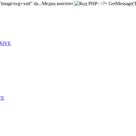
Медиа контент
 XIVE
VE