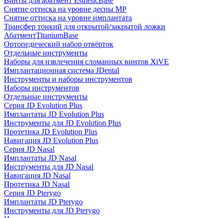
Винты для абатмент EstheticBase
Снятие оттиска на уровне десны MP
Снятие оттиска на уровне имплантата
Трансфер тонкий для открытой/закрытой ложки
АбатментTitaniumBase
Ортопедический набор отвёрток
Отдельные инструменты
Наборы для извлечения сломанных винтов XiVE
Имплантационная система JDental
Инструменты и наборы инструментов
Наборы инструментов
Отдельные инструменты
Серия JD Evolution Plus
Имплантаты JD Evolution Plus
Инструменты для JD Evolution Plus
Протетика JD Evolution Plus
Навигация JD Evolution Plus
Серия JD Nasal
Имплантаты JD Nasal
Инструменты для JD Nasal
Навигация JD Nasal
Протетика JD Nasal
Серия JD Pterygo
Имплантаты JD Pterygo
Инструменты для JD Pterygo