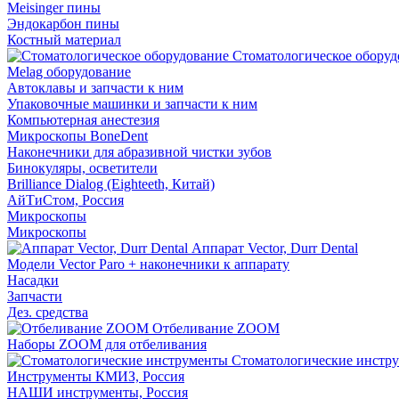
Meisinger пины
Эндокарбон пины
Костный материал
Стоматологическое оборуд
Melag оборудование
Автоклавы и запчасти к ним
Упаковочные машинки и запчасти к ним
Компьютерная анестезия
Микроскопы BoneDent
Наконечники для абразивной чистки зубов
Бинокуляры, осветители
Brilliance Dialog (Eighteeth, Китай)
АйТиСтом, Россия
Микроскопы
Микроскопы
Аппарат Vector, Durr Dental
Модели Vector Paro + наконечники к аппарату
Насадки
Запчасти
Дез. средства
Отбеливание ZOOM
Наборы ZOOM для отбеливания
Стоматологические инстр
Инструменты КМИЗ, Россия
НАШИ инструменты, Россия