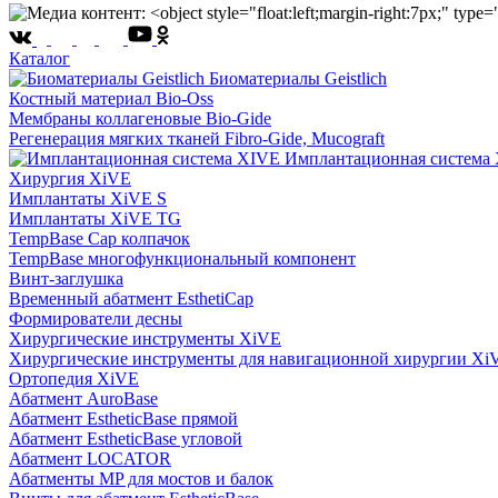
Каталог
Биоматериалы Geistlich
Костный материал Bio-Oss
Мембраны коллагеновые Bio-Gide
Регенерация мягких тканей Fibro-Gide, Mucograft
Имплантационная система
Хирургия XiVE
Имплантаты XiVE S
Имплантаты XiVE TG
TempBase Cap колпачок
TempBase многофункциональный компонент
Винт-заглушка
Временный абатмент EsthetiCap
Формирователи десны
Хирургические инструменты XiVE
Хирургические инструменты для навигационной хирургии Xi
Ортопедия XiVE
Абатмент AuroBase
Абатмент EstheticBase прямой
Абатмент EstheticBase угловой
Абатмент LOCATOR
Абатменты MP для мостов и балок