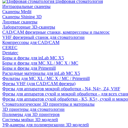
Цифровая стоматология
Интраоральные сканеры
Сканеры Medit
Сканеры Shining 3D
Лицевые сканеры
Лабораторные 3D-сканеры
CAD/CAM фрезерные станки, компрессоры и пылесос
VHF фрезерный станок для стоматологии
Компрессоры для CAD/CAM
CEREC
Dentatec
Боры и фрезы для inLab MC X5
Боры и фрезы для MC XL / MC X / MC
Боры и фрезы для Primemill
Расходные материалы для inLab MC X5
Фильтры для MC XL / MC X / MC / Primemill
Фрезы VHF (для CAD/CAM фрезера)
Фрезы для аппаратов мокрой обработки - N4, N4+, Z4, VHF
Фрезы для аппаратов сухой и мокрой обработки - для всех ста
Фрезы для аппаратов сухой обработки - K5, K5+, сухой и мокр
Стоматологические 3D принтеры и материалы
3D принтеры для стоматологии
Полимеры для 3D принтеров
Системы мойки 3D моделей
УФ-камеры для полимеризации 3D моделей