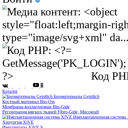
Код PH
Каталог
Биоматериалы Geistlich
Костный материал Bio-Oss
Мембраны коллагеновые Bio-Gide
Регенерация мягких тканей Fibro-Gide, Mucograft
Имплантационная система
Хирургия XiVE
Имплантаты XiVE S