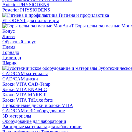
Anterior PHYSIODENS
Posterior PHYSIODENS
Гигиена и профилактика
FITODENT для полости рта
Боры цельноалмазные Мон
Конус
Линза
Обратный конус
Пламя
Торнадо
Цилиндр
Шарик
Зуботехническое
CAD/CAM материалы
CAD/CAM диски
Блоки VITA CAD-Temp
Блоки VITA ENAMIC
Блоки VITA MARK II
Блоки VITA TriLuxe forte
Циркониевые диски и блоки VITA
CAD/CAM и 3D оборудование
3D материалы
Оборудование для лаборатории
Расходные материалы для лаборатории
Вакуумформеры и Термопрессы