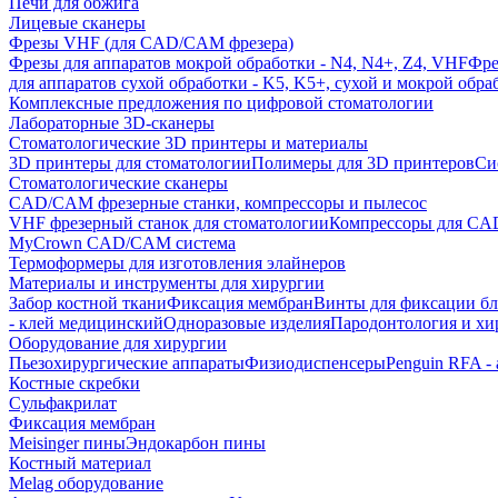
Печи для обжига
Лицевые сканеры
Фрезы VHF (для CAD/CAM фрезера)
Фрезы для аппаратов мокрой обработки - N4, N4+, Z4, VHF
Фре
для аппаратов сухой обработки - K5, K5+, сухой и мокрой обра
Комплексные предложения по цифровой стоматологии
Лабораторные 3D-сканеры
Стоматологические 3D принтеры и материалы
3D принтеры для стоматологии
Полимеры для 3D принтеров
Си
Стоматологические сканеры
CAD/CAM фрезерные станки, компрессоры и пылесос
VHF фрезерный станок для стоматологии
Компрессоры для C
MyCrown CAD/CAM система
Термоформеры для изготовления элайнеров
Материалы и инструменты для хирургии
Забор костной ткани
Фиксация мембран
Винты для фиксации бл
- клей медицинский
Одноразовые изделия
Пародонтология и хи
Оборудование для хирургии
Пьезохирургические аппараты
Физиодиспенсеры
Penguin RFA -
Костные скребки
Сульфакрилат
Фиксация мембран
Meisinger пины
Эндокарбон пины
Костный материал
Melag оборудование