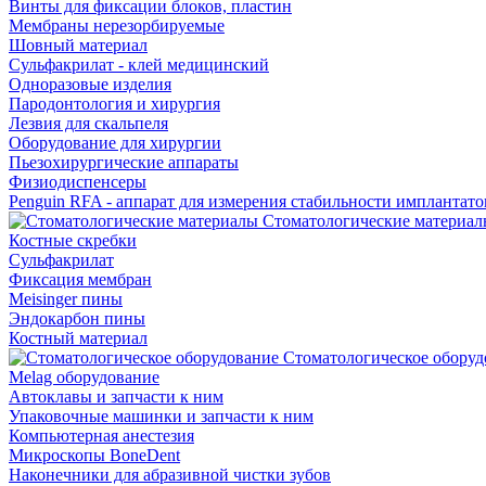
Винты для фиксации блоков, пластин
Мембраны нерезорбируемые
Шовный материал
Сульфакрилат - клей медицинский
Одноразовые изделия
Пародонтология и хирургия
Лезвия для скальпеля
Оборудование для хирургии
Пьезохирургические аппараты
Физиодиспенсеры
Penguin RFA - аппарат для измерения стабильности имплантато
Стоматологические материал
Костные скребки
Сульфакрилат
Фиксация мембран
Meisinger пины
Эндокарбон пины
Костный материал
Стоматологическое оборуд
Melag оборудование
Автоклавы и запчасти к ним
Упаковочные машинки и запчасти к ним
Компьютерная анестезия
Микроскопы BoneDent
Наконечники для абразивной чистки зубов