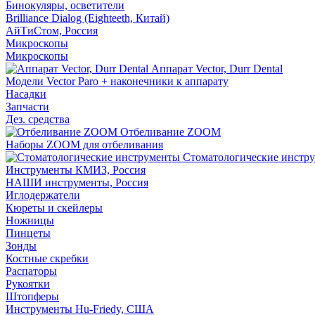
Бинокуляры, осветители
Brilliance Dialog (Eighteeth, Китай)
АйТиСтом, Россия
Микроскопы
Микроскопы
Аппарат Vector, Durr Dental
Модели Vector Paro + наконечники к аппарату
Насадки
Запчасти
Дез. средства
Отбеливание ZOOM
Наборы ZOOM для отбеливания
Стоматологические инстр
Инструменты КМИЗ, Россия
НАШИ инструменты, Россия
Иглодержатели
Кюреты и скейлеры
Ножницы
Пинцеты
Зонды
Костные скребки
Распаторы
Рукоятки
Штопферы
Инструменты Hu-Friedy, США