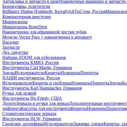
Автоклавы и запчасти к ним
Упаковочные машинки и запчасти 
Бинокуляры, осветители
Brilliance Dialog (Eighteeth, Китай)
АйТиСтом, Россия
Микроско
Компьютерная анестезия
Микроскопы
Микроскопы BoneDent
Наконечники для абразивной чистки зубов
Модели Vector Paro + наконечники к аппарату
Насадки
Запчасти
Дез. средства
Наборы ZOOM для отбеливания
Инструменты КМИЗ, Россия
Инструменты Carl Martin, Германия
Зонды
Иглодержатели
Кюреты
Ножницы
Пинцеты
НАШИ инструменты, Россия
Иглодержатели
Кюреты и скейлеры
Ножницы
Пинцеты
Зонды
Ко
Инструменты Karl Hammacher, Германия
Ручки для лезвий
Инструменты Hu-Friedy, США
Долото
Зеркала и ручки для зеркал
Дополнительные инструмен
лифтинга
Кассеты для инструмента
Кюреты
Ножницы
Периотом
Стоматологические зеркала
Инструменты HLW, Германия
Гладилки, штопферы
Иглодержатели
Зажимы, цапки
Кюреты, ск