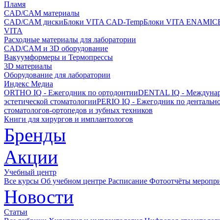
Пламя
CAD/CAM материалы
CAD/CAM диски
Блоки VITA CAD-Temp
Блоки VITA ENAMIC
VITA
Расходные материалы для лаборатории
CAD/CAM и 3D оборудование
Вакуумформеры и Термопрессы
3D материалы
Оборудование для лаборатории
Индекс Медиа
ORTHO IQ - Ежегодник по ортодонтии
DENTAL IQ - Междунар
эстетической стоматологии
PERIO IQ - Ежегодник по дентальн
стоматологов-ортопедов и зубных техников
Книги для хирургов и имплантологов
Бренды
Акции
Учебный центр
Все курсы
Об учебном центре
Расписание
Фотоотчёты меропр
Новости
Статьи