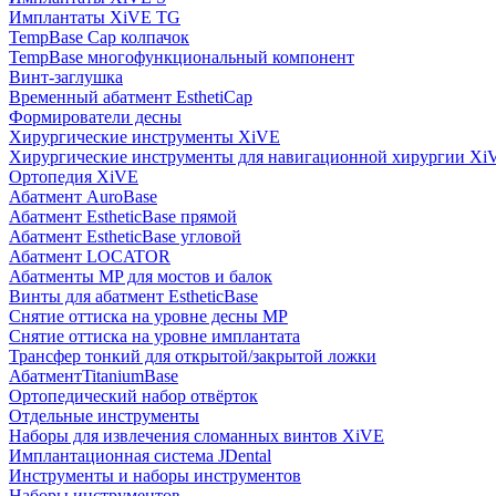
Имплантаты XiVE TG
TempBase Cap колпачок
TempBase многофункциональный компонент
Винт-заглушка
Временный абатмент EsthetiCap
Формирователи десны
Хирургические инструменты XiVE
Хирургические инструменты для навигационной хирургии Xi
Ортопедия XiVE
Абатмент AuroBase
Абатмент EstheticBase прямой
Абатмент EstheticBase угловой
Абатмент LOCATOR
Абатменты MP для мостов и балок
Винты для абатмент EstheticBase
Снятие оттиска на уровне десны MP
Снятие оттиска на уровне имплантата
Трансфер тонкий для открытой/закрытой ложки
АбатментTitaniumBase
Ортопедический набор отвёрток
Отдельные инструменты
Наборы для извлечения сломанных винтов XiVE
Имплантационная система JDental
Инструменты и наборы инструментов
Наборы инструментов