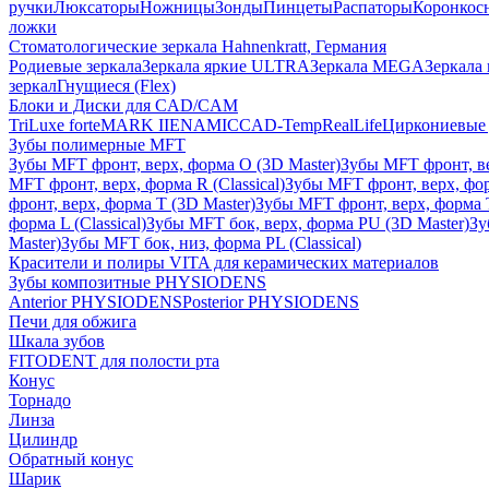
ручки
Люксаторы
Ножницы
Зонды
Пинцеты
Распаторы
Коронкос
ложки
Стоматологические зеркала Hahnenkratt, Германия
Родиевые зеркала
Зеркала яркие ULTRA
Зеркала MEGA
Зеркала 
зеркал
Гнущиеся (Flex)
Блоки и Диски для CAD/CAM
TriLuxe forte
MARK II
ENAMIC
CAD-Temp
RealLife
Циркониевые 
Зубы полимерные MFT
Зубы MFT фронт, верх, форма O (3D Master)
Зубы MFT фронт, вер
MFT фронт, верх, форма R (Classical)
Зубы MFT фронт, верх, фор
фронт, верх, форма T (3D Master)
Зубы MFT фронт, верх, форма T 
форма L (Classical)
Зубы MFT бок, верх, форма PU (3D Master)
Зу
Master)
Зубы MFT бок, низ, форма PL (Classical)
Красители и полиры VITA для керамических материалов
Зубы композитные PHYSIODENS
Anterior PHYSIODENS
Posterior PHYSIODENS
Печи для обжига
Шкала зубов
FITODENT для полости рта
Конус
Торнадо
Линза
Цилиндр
Обратный конус
Шарик