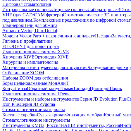
Цифровая стоматология
Интраоральные сканеры
Лицевые сканеры
Лабораторные 3D-ск
VHF (для CAD/CAM фрезера)
Стоматологические 3D принтеры
под давлением.
Комплексные предложения по цифровой стома
элайнеров
Печи для обжига
Аппарат Vector, Durr Dental
Модели Vector Paro + наконечники к аппарату
Насадки
Запчасти
Гигиена и профилактика
FITODENT для полости рта
Имплантационная система XIVE
Хирургия XiVE
Ортопедия XiVE
Хирургия и имплантология
Материалы и инструменты для хирургии
Оборудование для хи
Отбеливание ZOOM
Наборы ZOOM для отбеливания
Боры цельноалмазные МонАлиТ
Конус
Линза
Обратный конус
Пламя
Торнадо
Цилиндр
Шарик
Имплантационная система JDental
Инструменты и наборы инструментов
Серия JD Evolution Plus
Се
Icon Plus
Серия JD Zygoma
Стоматологические материалы
Костные скребки
Сульфакрилат
Фиксация мембран
Костный мат
Стоматологические инструменты
Инструменты КМИЗ, Россия
НАШИ инструменты, Россия
Инст
Martin, Германия
Инструменты Karl Hammacher, Германия
Стома