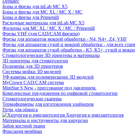
Dentatec
Боры и фрезы для inLab MC X5
Боры и фрезы для MC XL / MC X / MC
Боры и фрезы для Primemill
Расходные материалы для inLab MC X5
Фильтры для MC XL / MC X / MC / Primemill
Фрезы VHF (для CAD/CAM фрезера)
Фрезы для аппаратов мокрой обработки - N4, N4+, Z4, VHF
Фрезы для аппаратов сухой и мокрой обработки - для всех ста
Фрезы для аппаратов сухой обработки - K5, K5+, сухой и мокр
Стоматологические 3D принтеры и материалы
3D принтеры для стоматологии
Полимеры для 3D принтеров
Системы мойки 3D моделей
УФ-камеры для полимеризации 3D моделей
MyCrown CAD/CAM система
MiniStar S New - прессование под давлением.
Комплексные предложения по цифровой стоматологии
Стоматологические сканеры
Термоформеры для изготовления элайнеров
Печи для обжига
Хирургия и имплантология
Материалы и инструменты для хирургии
Забор костной ткани
Фиксация мембран