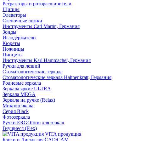
Ретракторы и роторасширители
Щипцы
Элеваторы
Слепочные ложки
Инструменты Carl Martin, Германия
Зонды
Иглодержатели
Кюреты
Ножницы
Пинцеты
Инструменты Karl Hammacher, Германия
Ручки для лезвий
Стоматологические зеркала
Стоматологические зеркала Hahnenkratt, Германия
Родиевые зеркала
Зеркала яркие ULTRA
Зеркала MEGA
Зеркала на ручке (Relax)
Микрозеркала
Серия Black
Фотозеркала
Ручки ERGOform для зеркал
Гнущиеся (Flex)
VITA продукция
Блоки и Диски для CAD/CAM