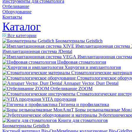
Инструменты для стоматолога
Отбеливание
Оборудование
Контакты
Каталог
Все категории
Биоматериалы Geistlich
Имплантационная система
Имплантационная система JDental
Имплантационная систем
Цифровая стоматология
Хирургия и имплантология
Стоматологические материал
Стоматологическое оборуд
Аппарат Vector, Durr Dental
Отбеливание ZOOM
Стоматологические инстр
VITA продукция
Гигиена и профилактика
Боры цельноалмазные Мон
Зуботехническое
Книги для стоматологов
Биоматериалы Geistlich
Костный материал Bio-Oss
Мембраны коллагеновые Bio-Gide
Ре