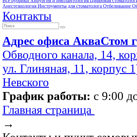
Все рубрики
Хирургия и имплантология
Цифровая стоматолог
Анестезиология
Инструменты для стоматолога
Отбеливание
О
Контакты
Адрес офиса АкваСтом г
Обводного канала, 14, кор
ул. Глиняная, 11, корпус 
Невского
График работы:
с 9:00 д
Главная страница
→