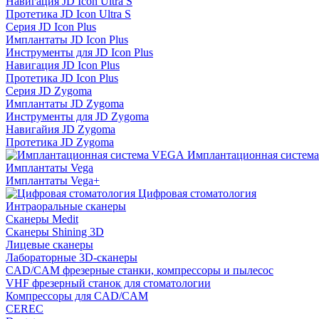
Навигация JD Icon Ultra S
Протетика JD Icon Ultra S
Серия JD Icon Plus
Имплантаты JD Icon Plus
Инструменты для JD Icon Plus
Навигация JD Icon Plus
Протетика JD Icon Plus
Серия JD Zygoma
Имплантаты JD Zygoma
Инструменты для JD Zygoma
Навигайия JD Zygoma
Протетика JD Zygoma
Имплантационная систем
Имплантаты Vega
Имплантаты Vega+
Цифровая стоматология
Интраоральные сканеры
Сканеры Medit
Сканеры Shining 3D
Лицевые сканеры
Лабораторные 3D-сканеры
CAD/CAM фрезерные станки, компрессоры и пылесос
VHF фрезерный станок для стоматологии
Компрессоры для CAD/CAM
CEREC