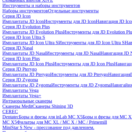
сломанных винтов XiVE
Инструменты и наборы инструментов
Наборы инструментов
Отдельные инструменты
Серия JD Icon
Имплантаты JD Icon
Инструменты для JD Icon
Навигация JD Ico
Серия JD Evolution Plus
Имплантаты JD Evolution Plus
Инструменты для JD Evolution Plu
Серия JD Icon Ultra S
Имплантаты JD Icon Ultra S
Инструменты для JD Icon Ultra S
Нав
Серия JD Nasal
Имплантаты JD Nasal
Инструменты для JD Nasal
Навигация JD N
Серия JD Icon Plus
Имплантаты JD Icon Plus
Инструменты для JD Icon Plus
Навигаци
Серия JD Pterygo
Имплантаты JD Pterygo
Инструменты для JD Pterygo
Навигация
Серия JD Zygoma
Имплантаты JD Zygoma
Инструменты для JD Zygoma
Навигайия
Имплантаты Vega
Имплантаты Vega+
Интраоральные сканеры
Сканеры Medit
Сканеры Shining 3D
CEREC
Dentatec
Боры и фрезы для inLab MC X5
Боры и фрезы для MC X
MC X5
Фильтры для MC XL / MC X / MC / Primemill
MiniStar S New - прессование под давлением.