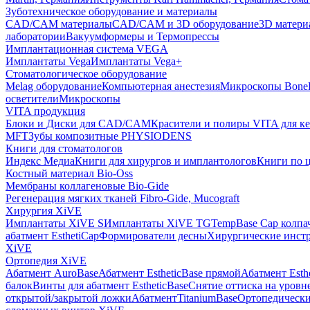
Зуботехническое оборудование и материалы
CAD/CAM материалы
CAD/CAM и 3D оборудование
3D матери
лаборатории
Вакуумформеры и Термопрессы
Имплантационная система VEGA
Имплантаты Vega
Имплантаты Vega+
Стоматологическое оборудование
Melag оборудование
Компьютерная анестезия
Микроскопы Bone
осветители
Микроскопы
VITA продукция
Блоки и Диски для CAD/CAM
Красители и полиры VITA для к
MFT
Зубы композитные PHYSIODENS
Книги для стоматологов
Индекс Медиа
Книги для хирургов и имплантологов
Книги по 
Костный материал Bio-Oss
Мембраны коллагеновые Bio-Gide
Регенерация мягких тканей Fibro-Gide, Mucograft
Хирургия XiVE
Имплантаты XiVE S
Имплантаты XiVE TG
TempBase Cap колпа
абатмент EsthetiCap
Формирователи десны
Хирургические инст
XiVE
Ортопедия XiVE
Абатмент AuroBase
Абатмент EstheticBase прямой
Абатмент Esth
балок
Винты для абатмент EstheticBase
Снятие оттиска на уровн
открытой/закрытой ложки
АбатментTitaniumBase
Ортопедически