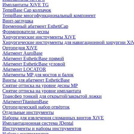
Имплантаты XiVE TG
TempBase Cap колпачок
TempBase многофункциональный компонент
Винт-заглушка
Временный абатмент EsthetiCap
Формирователи десны
Хирургические инструменты XiVE
Хирургические инструменты для навигационной хирургии Xi
Ортопедия XiVE
Абатмент AuroBase
Абатмент EstheticBase прямой
Абатмент EstheticBase угловой
Абатмент LOCATOR
Абатменты MP для мостов и балок
Винты для абатмент EstheticBase
Снятие оттиска на уровне десны MP
Снятие оттиска на уровне имплантата
Трансфер тонкий для открытой/закрытой ложки
АбатментTitaniumBase
Ортопедический набор отвёрток
Отдельные инструменты
Наборы для извлечения сломанных винтов XiVE
Имплантационная система JDental
Инструменты и наборы инструментов
Наборы инструментов