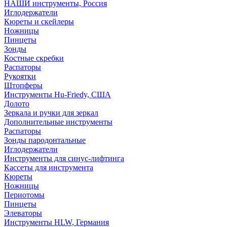
НАШИ инструменты, Россия
Иглодержатели
Кюреты и скейлеры
Ножницы
Пинцеты
Зонды
Костные скребки
Распаторы
Рукоятки
Штопферы
Инструменты Hu-Friedy, США
Долото
Зеркала и ручки для зеркал
Дополнительные инструменты
Распаторы
Зонды пародонтальные
Иглодержатели
Инструменты для синус-лифтинга
Кассеты для инструмента
Кюреты
Ножницы
Периотомы
Пинцеты
Элеваторы
Инструменты HLW, Германия