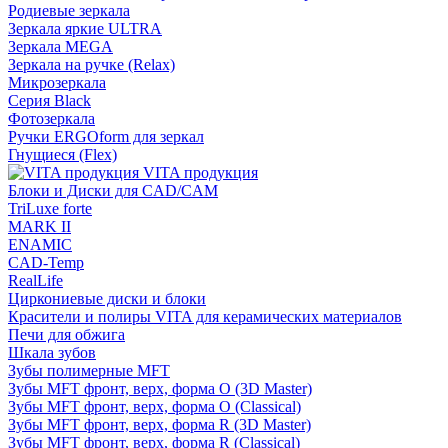
Родиевые зеркала
Зеркала яркие ULTRA
Зеркала MEGA
Зеркала на ручке (Relax)
Микрозеркала
Серия Black
Фотозеркала
Ручки ERGOform для зеркал
Гнущиеся (Flex)
VITA продукция
Блоки и Диски для CAD/CAM
TriLuxe forte
MARK II
ENAMIC
CAD-Temp
RealLife
Циркониевые диски и блоки
Красители и полиры VITA для керамических материалов
Печи для обжига
Шкала зубов
Зубы полимерные MFT
Зубы MFT фронт, верх, форма O (3D Master)
Зубы MFT фронт, верх, форма O (Classical)
Зубы MFT фронт, верх, форма R (3D Master)
Зубы MFT фронт, верх, форма R (Classical)