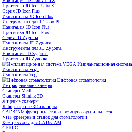
Навигация JD Icon Ultra S
Протетика JD Icon Ultra S
Серия JD Icon Plus
Имплантаты JD Icon Plus
Инструменты для JD Icon Plus
Навигация JD Icon Plus
Протетика JD Icon Plus
Серия JD Zygoma
Имплантаты JD Zygoma
Инструменты для JD Zygoma
Навигайия JD Zygoma
Протетика JD Zygoma
Имплантационная систем
Имплантаты Vega
Имплантаты Vega+
Цифровая стоматология
Интраоральные сканеры
Сканеры Medit
Сканеры Shining 3D
Лицевые сканеры
Лабораторные 3D-сканеры
CAD/CAM фрезерные станки, компрессоры и пылесос
VHF фрезерный станок для стоматологии
Компрессоры для CAD/CAM
CEREC