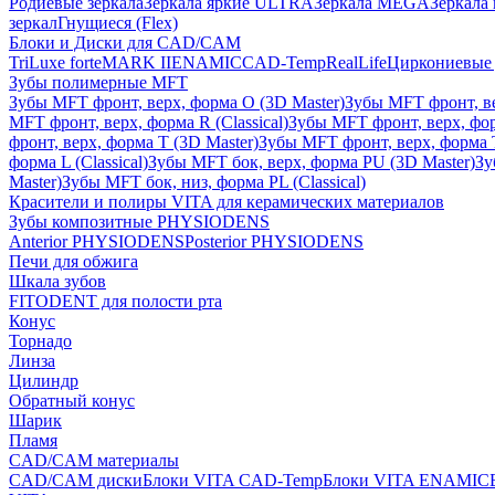
Родиевые зеркала
Зеркала яркие ULTRA
Зеркала MEGA
Зеркала 
зеркал
Гнущиеся (Flex)
Блоки и Диски для CAD/CAM
TriLuxe forte
MARK II
ENAMIC
CAD-Temp
RealLife
Циркониевые 
Зубы полимерные MFT
Зубы MFT фронт, верх, форма O (3D Master)
Зубы MFT фронт, вер
MFT фронт, верх, форма R (Classical)
Зубы MFT фронт, верх, фор
фронт, верх, форма T (3D Master)
Зубы MFT фронт, верх, форма T 
форма L (Classical)
Зубы MFT бок, верх, форма PU (3D Master)
Зу
Master)
Зубы MFT бок, низ, форма PL (Classical)
Красители и полиры VITA для керамических материалов
Зубы композитные PHYSIODENS
Anterior PHYSIODENS
Posterior PHYSIODENS
Печи для обжига
Шкала зубов
FITODENT для полости рта
Конус
Торнадо
Линза
Цилиндр
Обратный конус
Шарик
Пламя
CAD/CAM материалы
CAD/CAM диски
Блоки VITA CAD-Temp
Блоки VITA ENAMIC