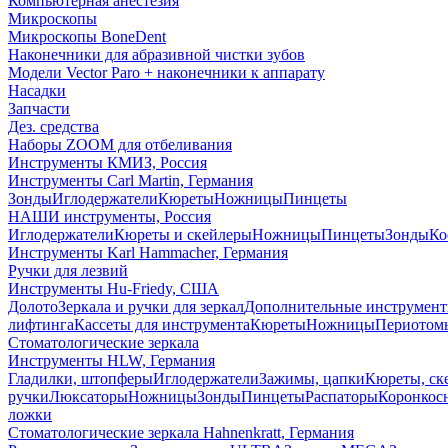
Компьютерная анестезия
Микроскопы
Микроскопы BoneDent
Наконечники для абразивной чистки зубов
Модели Vector Paro + наконечники к аппарату
Насадки
Запчасти
Дез. средства
Наборы ZOOM для отбеливания
Инструменты КМИЗ, Россия
Инструменты Carl Martin, Германия
Зонды
Иглодержатели
Кюреты
Ножницы
Пинцеты
НАШИ инструменты, Россия
Иглодержатели
Кюреты и скейлеры
Ножницы
Пинцеты
Зонды
Ко
Инструменты Karl Hammacher, Германия
Ручки для лезвий
Инструменты Hu-Friedy, США
Долото
Зеркала и ручки для зеркал
Дополнительные инструмен
лифтинга
Кассеты для инструмента
Кюреты
Ножницы
Периотом
Стоматологические зеркала
Инструменты HLW, Германия
Гладилки, штопферы
Иглодержатели
Зажимы, цапки
Кюреты, ск
ручки
Люксаторы
Ножницы
Зонды
Пинцеты
Распаторы
Коронкос
ложки
Стоматологические зеркала Hahnenkratt, Германия