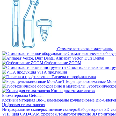
Стоматологические материалы
Стоматологическое оборуд
Аппарат Vector, Durr Dental
Отбеливание ZOOM
Стоматологические инстр
VITA продукция
Гигиена и профилактика
Боры цельноалмазные Мон
Зуботехническое
Книги для стоматологов
Биоматериалы Geistlich
Костный материал Bio-Oss
Мембраны коллагеновые Bio-Gide
Ре
Цифровая стоматология
Интраоральные сканеры
Лицевые сканеры
Лабораторные 3D-ск
VHF (для CAD/CAM фрезера)
Стоматологические 3D принтеры