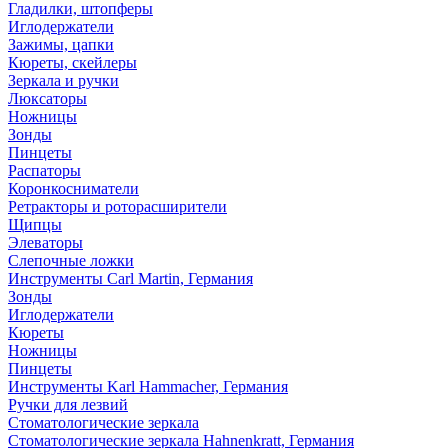
Гладилки, штопферы
Иглодержатели
Зажимы, цапки
Кюреты, скейлеры
Зеркала и ручки
Люксаторы
Ножницы
Зонды
Пинцеты
Распаторы
Коронкосниматели
Ретракторы и роторасширители
Щипцы
Элеваторы
Слепочные ложки
Инструменты Carl Martin, Германия
Зонды
Иглодержатели
Кюреты
Ножницы
Пинцеты
Инструменты Karl Hammacher, Германия
Ручки для лезвий
Стоматологические зеркала
Стоматологические зеркала Hahnenkratt, Германия