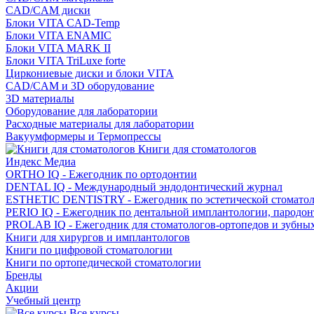
CAD/CAM диски
Блоки VITA CAD-Temp
Блоки VITA ENAMIC
Блоки VITA MARK II
Блоки VITA TriLuxe forte
Циркониевые диски и блоки VITA
CAD/CAM и 3D оборудование
3D материалы
Оборудование для лаборатории
Расходные материалы для лаборатории
Вакуумформеры и Термопрессы
Книги для стоматологов
Индекс Медиа
ORTHO IQ - Ежегодник по ортодонтии
DENTAL IQ - Международный эндодонтический журнал
ESTHETIC DENTISTRY - Ежегодник по эстетической стомато
PERIO IQ - Ежегодник по дентальной имплантологии, пародо
PROLAB IQ - Ежегодник для стоматологов-ортопедов и зубны
Книги для хирургов и имплантологов
Книги по цифровой стоматологии
Книги по ортопедической стоматологии
Бренды
Акции
Учебный центр
Все курсы