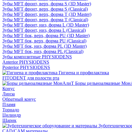
Зубы MFT фронт, верх, форма S (3D Master)
Зубы MFT фронт, верх, форма S (Classical)
Зубы MFT фронт, верх, форма T (3D Master)
Зубы MFT фронт, верх, форма T (Classical)
Зубы MFT фронт, низ, форма L (3D Master)
Зубы MFT фронт, низ, форма L (Classical)
Зубы MFT бок, верх, форма PU (3D Master)
Зубы MFT бок, верх, форма PU (Classical)
Зубы MFT бок, низ, форма PL (3D Master)
Зубы MFT бок, низ, форма PL (Classical)
Зубы композитные PHYSIODENS
Anterior PHYSIODENS
Posterior PHYSIODENS
Гигиена и профилактика
FITODENT для полости рта
Боры цельноалмазные Мон
Конус
Линза
Обратный конус
Пламя
Торнадо
Цилиндр
Шарик
Зуботехническое
CAD/CAM материалы