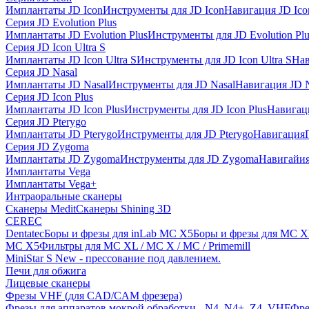
Имплантаты JD Icon
Инструменты для JD Icon
Навигация JD Ico
Серия JD Evolution Plus
Имплантаты JD Evolution Plus
Инструменты для JD Evolution Plu
Серия JD Icon Ultra S
Имплантаты JD Icon Ultra S
Инструменты для JD Icon Ultra S
Нав
Серия JD Nasal
Имплантаты JD Nasal
Инструменты для JD Nasal
Навигация JD N
Серия JD Icon Plus
Имплантаты JD Icon Plus
Инструменты для JD Icon Plus
Навигаци
Серия JD Pterygo
Имплантаты JD Pterygo
Инструменты для JD Pterygo
Навигация
Серия JD Zygoma
Имплантаты JD Zygoma
Инструменты для JD Zygoma
Навигайия
Имплантаты Vega
Имплантаты Vega+
Интраоральные сканеры
Сканеры Medit
Сканеры Shining 3D
CEREC
Dentatec
Боры и фрезы для inLab MC X5
Боры и фрезы для MC X
MC X5
Фильтры для MC XL / MC X / MC / Primemill
MiniStar S New - прессование под давлением.
Печи для обжига
Лицевые сканеры
Фрезы VHF (для CAD/CAM фрезера)
Фрезы для аппаратов мокрой обработки - N4, N4+, Z4, VHF
Фре