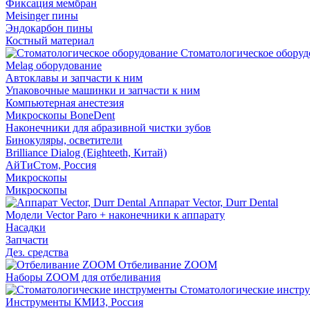
Фиксация мембран
Meisinger пины
Эндокарбон пины
Костный материал
Стоматологическое оборуд
Melag оборудование
Автоклавы и запчасти к ним
Упаковочные машинки и запчасти к ним
Компьютерная анестезия
Микроскопы BoneDent
Наконечники для абразивной чистки зубов
Бинокуляры, осветители
Brilliance Dialog (Eighteeth, Китай)
АйТиСтом, Россия
Микроскопы
Микроскопы
Аппарат Vector, Durr Dental
Модели Vector Paro + наконечники к аппарату
Насадки
Запчасти
Дез. средства
Отбеливание ZOOM
Наборы ZOOM для отбеливания
Стоматологические инстр
Инструменты КМИЗ, Россия