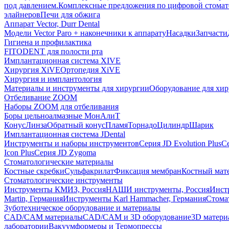
под давлением.
Комплексные предложения по цифровой стома
элайнеров
Печи для обжига
Аппарат Vector, Durr Dental
Модели Vector Paro + наконечники к аппарату
Насадки
Запчасти
Гигиена и профилактика
FITODENT для полости рта
Имплантационная система XIVE
Хирургия XiVE
Ортопедия XiVE
Хирургия и имплантология
Материалы и инструменты для хирургии
Оборудование для хи
Отбеливание ZOOM
Наборы ZOOM для отбеливания
Боры цельноалмазные МонАлиТ
Конус
Линза
Обратный конус
Пламя
Торнадо
Цилиндр
Шарик
Имплантационная система JDental
Инструменты и наборы инструментов
Серия JD Evolution Plus
Се
Icon Plus
Серия JD Zygoma
Стоматологические материалы
Костные скребки
Сульфакрилат
Фиксация мембран
Костный мат
Стоматологические инструменты
Инструменты КМИЗ, Россия
НАШИ инструменты, Россия
Инст
Martin, Германия
Инструменты Karl Hammacher, Германия
Стома
Зуботехническое оборудование и материалы
CAD/CAM материалы
CAD/CAM и 3D оборудование
3D матери
лаборатории
Вакуумформеры и Термопрессы