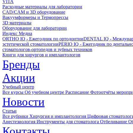
VITA
Расходные материалы для лаборатории
CAD/CAM и 3D оборудование
Вакуумформеры и Термопрессы
3D материалы
Оборудование для лаборатории
Индекс Медиа
ORTHO IQ - Ежегодник по ортодонтии
DENTAL IQ - Междунар
эстетической стоматологии
PERIO IQ - Ежегодник по дентальн
стоматологов-ортопедов и зубных техников
Книги для хирургов и имплантологов
Бренды
Акции
Учебный центр
Все курсы
Об учебном центре
Расписание
Фотоотчёты меропр
Новости
Статьи
Все рубрики
Хирургия и имплантология
Цифровая стоматолог
Анестезиология
Инструменты для стоматолога
Отбеливание
О
Контакты