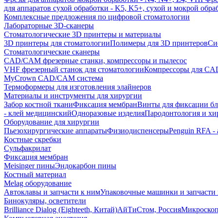
для аппаратов сухой обработки - K5, K5+, сухой и мокрой обра
Комплексные предложения по цифровой стоматологии
Лабораторные 3D-сканеры
Стоматологические 3D принтеры и материалы
3D принтеры для стоматологии
Полимеры для 3D принтеров
Си
Стоматологические сканеры
CAD/CAM фрезерные станки, компрессоры и пылесос
VHF фрезерный станок для стоматологии
Компрессоры для C
MyCrown CAD/CAM система
Термоформеры для изготовления элайнеров
Материалы и инструменты для хирургии
Забор костной ткани
Фиксация мембран
Винты для фиксации бл
- клей медицинский
Одноразовые изделия
Пародонтология и хи
Оборудование для хирургии
Пьезохирургические аппараты
Физиодиспенсеры
Penguin RFA -
Костные скребки
Сульфакрилат
Фиксация мембран
Meisinger пины
Эндокарбон пины
Костный материал
Melag оборудование
Автоклавы и запчасти к ним
Упаковочные машинки и запчасти 
Бинокуляры, осветители
Brilliance Dialog (Eighteeth, Китай)
АйТиСтом, Россия
Микроско