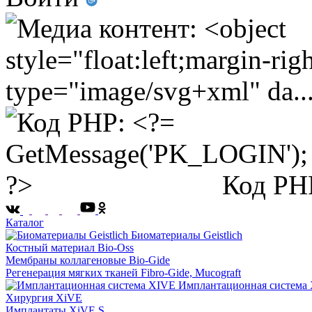
Код PH
Каталог
Биоматериалы Geistlich
Костный материал Bio-Oss
Мембраны коллагеновые Bio-Gide
Регенерация мягких тканей Fibro-Gide, Mucograft
Имплантационная система
Хирургия XiVE
Имплантаты XiVE S