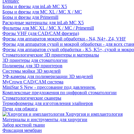
Dentatec
Боры и фрезы для inLab MC X5
Боры и фрезы для MC XL / MC X / MC
Боры и фрезы для Primemill
Расходные материалы для inLab MC X5
Фильтры для MC XL / MC X / MC / Primemill
Фрезы VHF (для CAD/CAM фрезера)
Фрезы для аппаратов мокрой обработки - N4, N4+, Z4, VHF
Фрезы для аппаратов сухой и мокрой обработки - для всех ста
Фрезы для аппаратов сухой обработки - K5, K5+, сухой и мокр
Стоматологические 3D принтеры и материалы
3D принтеры для стоматологии
Полимеры для 3D принтеров
Системы мойки 3D моделей
УФ-камеры для полимеризации 3D моделей
MyCrown CAD/CAM система
MiniStar S New - прессование под давлением.
Комплексные предложения по цифровой стоматологии
Стоматологические сканеры
Термоформеры для изготовления элайнеров
Печи для обжига
Хирургия и имплантология
Материалы и инструменты для хирургии
Забор костной ткани
Фиксация мембран