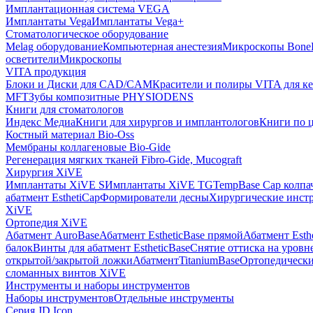
Имплантационная система VEGA
Имплантаты Vega
Имплантаты Vega+
Стоматологическое оборудование
Melag оборудование
Компьютерная анестезия
Микроскопы Bone
осветители
Микроскопы
VITA продукция
Блоки и Диски для CAD/CAM
Красители и полиры VITA для к
MFT
Зубы композитные PHYSIODENS
Книги для стоматологов
Индекс Медиа
Книги для хирургов и имплантологов
Книги по 
Костный материал Bio-Oss
Мембраны коллагеновые Bio-Gide
Регенерация мягких тканей Fibro-Gide, Mucograft
Хирургия XiVE
Имплантаты XiVE S
Имплантаты XiVE TG
TempBase Cap колпа
абатмент EsthetiCap
Формирователи десны
Хирургические инст
XiVE
Ортопедия XiVE
Абатмент AuroBase
Абатмент EstheticBase прямой
Абатмент Esth
балок
Винты для абатмент EstheticBase
Снятие оттиска на уровн
открытой/закрытой ложки
АбатментTitaniumBase
Ортопедически
сломанных винтов XiVE
Инструменты и наборы инструментов
Наборы инструментов
Отдельные инструменты
Серия JD Icon