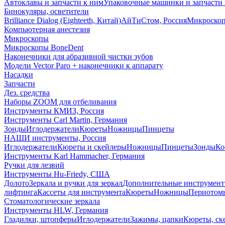
Автоклавы и запчасти к ним
Упаковочные машинки и запчасти 
Бинокуляры, осветители
Brilliance Dialog (Eighteeth, Китай)
АйТиСтом, Россия
Микроско
Компьютерная анестезия
Микроскопы
Микроскопы BoneDent
Наконечники для абразивной чистки зубов
Модели Vector Paro + наконечники к аппарату
Насадки
Запчасти
Дез. средства
Наборы ZOOM для отбеливания
Инструменты КМИЗ, Россия
Инструменты Carl Martin, Германия
Зонды
Иглодержатели
Кюреты
Ножницы
Пинцеты
НАШИ инструменты, Россия
Иглодержатели
Кюреты и скейлеры
Ножницы
Пинцеты
Зонды
Ко
Инструменты Karl Hammacher, Германия
Ручки для лезвий
Инструменты Hu-Friedy, США
Долото
Зеркала и ручки для зеркал
Дополнительные инструмен
лифтинга
Кассеты для инструмента
Кюреты
Ножницы
Периотом
Стоматологические зеркала
Инструменты HLW, Германия
Гладилки, штопферы
Иглодержатели
Зажимы, цапки
Кюреты, ск