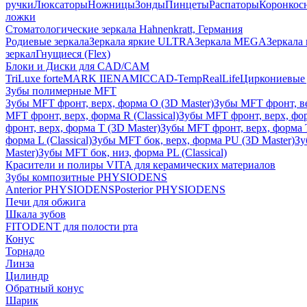
ручки
Люксаторы
Ножницы
Зонды
Пинцеты
Распаторы
Коронкос
ложки
Стоматологические зеркала Hahnenkratt, Германия
Родиевые зеркала
Зеркала яркие ULTRA
Зеркала MEGA
Зеркала 
зеркал
Гнущиеся (Flex)
Блоки и Диски для CAD/CAM
TriLuxe forte
MARK II
ENAMIC
CAD-Temp
RealLife
Циркониевые 
Зубы полимерные MFT
Зубы MFT фронт, верх, форма O (3D Master)
Зубы MFT фронт, вер
MFT фронт, верх, форма R (Classical)
Зубы MFT фронт, верх, фор
фронт, верх, форма T (3D Master)
Зубы MFT фронт, верх, форма T 
форма L (Classical)
Зубы MFT бок, верх, форма PU (3D Master)
Зу
Master)
Зубы MFT бок, низ, форма PL (Classical)
Красители и полиры VITA для керамических материалов
Зубы композитные PHYSIODENS
Anterior PHYSIODENS
Posterior PHYSIODENS
Печи для обжига
Шкала зубов
FITODENT для полости рта
Конус
Торнадо
Линза
Цилиндр
Обратный конус
Шарик