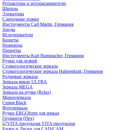
Ретракторы и роторасширители
Щипцы
Элеваторы
Слепочные ложки
Инструменты Carl Martin, Германия
Зонды
Иглодержатели
Кюреты
Ножницы
Пинцеты
Инструменты Karl Hammacher, Германия
Ручки для лезвий
Стоматологические зеркала
Стоматологические зеркала Hahnenkratt, Германия
Родиевые зеркала
Зеркала яркие ULTRA
Зеркала MEGA
Зеркала на ручке (Relax)
Микрозеркала
Серия Black
Фотозеркала
Ручки ERGOform для зеркал
Гнущиеся (Flex)
VITA продукция
Блоки и Диски для CAD/CAM