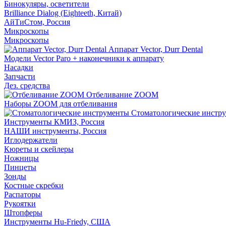
Бинокуляры, осветители
Brilliance Dialog (Eighteeth, Китай)
АйТиСтом, Россия
Микроскопы
Микроскопы
Аппарат Vector, Durr Dental
Модели Vector Paro + наконечники к аппарату
Насадки
Запчасти
Дез. средства
Отбеливание ZOOM
Наборы ZOOM для отбеливания
Стоматологические инстр
Инструменты КМИЗ, Россия
НАШИ инструменты, Россия
Иглодержатели
Кюреты и скейлеры
Ножницы
Пинцеты
Зонды
Костные скребки
Распаторы
Рукоятки
Штопферы
Инструменты Hu-Friedy, США