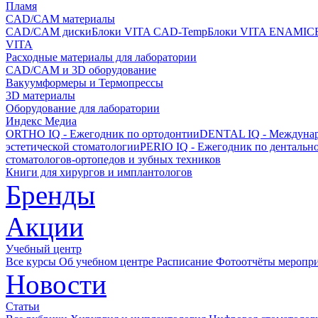
Пламя
CAD/CAM материалы
CAD/CAM диски
Блоки VITA CAD-Temp
Блоки VITA ENAMIC
VITA
Расходные материалы для лаборатории
CAD/CAM и 3D оборудование
Вакуумформеры и Термопрессы
3D материалы
Оборудование для лаборатории
Индекс Медиа
ORTHO IQ - Ежегодник по ортодонтии
DENTAL IQ - Междунар
эстетической стоматологии
PERIO IQ - Ежегодник по дентальн
стоматологов-ортопедов и зубных техников
Книги для хирургов и имплантологов
Бренды
Акции
Учебный центр
Все курсы
Об учебном центре
Расписание
Фотоотчёты меропр
Новости
Статьи