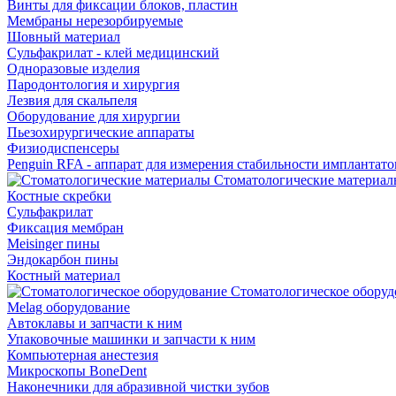
Винты для фиксации блоков, пластин
Мембраны нерезорбируемые
Шовный материал
Сульфакрилат - клей медицинский
Одноразовые изделия
Пародонтология и хирургия
Лезвия для скальпеля
Оборудование для хирургии
Пьезохирургические аппараты
Физиодиспенсеры
Penguin RFA - аппарат для измерения стабильности имплантато
Стоматологические материал
Костные скребки
Сульфакрилат
Фиксация мембран
Meisinger пины
Эндокарбон пины
Костный материал
Стоматологическое оборуд
Melag оборудование
Автоклавы и запчасти к ним
Упаковочные машинки и запчасти к ним
Компьютерная анестезия
Микроскопы BoneDent
Наконечники для абразивной чистки зубов