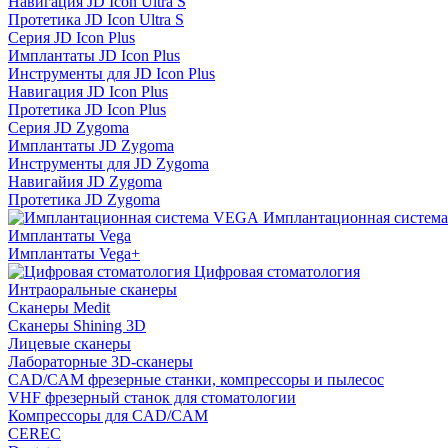
Навигация JD Icon Ultra S
Протетика JD Icon Ultra S
Серия JD Icon Plus
Имплантаты JD Icon Plus
Инструменты для JD Icon Plus
Навигация JD Icon Plus
Протетика JD Icon Plus
Серия JD Zygoma
Имплантаты JD Zygoma
Инструменты для JD Zygoma
Навигайия JD Zygoma
Протетика JD Zygoma
Имплантационная систем
Имплантаты Vega
Имплантаты Vega+
Цифровая стоматология
Интраоральные сканеры
Сканеры Medit
Сканеры Shining 3D
Лицевые сканеры
Лабораторные 3D-сканеры
CAD/CAM фрезерные станки, компрессоры и пылесос
VHF фрезерный станок для стоматологии
Компрессоры для CAD/CAM
CEREC