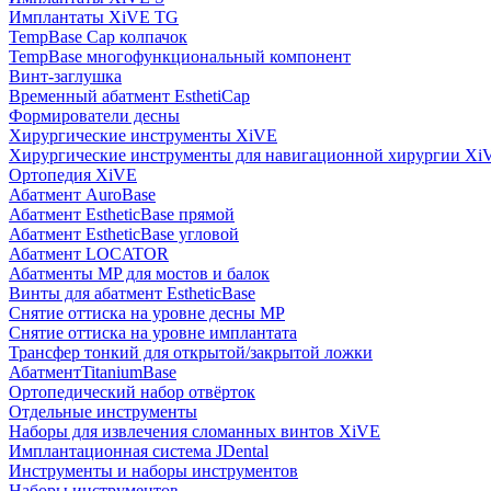
Имплантаты XiVE TG
TempBase Cap колпачок
TempBase многофункциональный компонент
Винт-заглушка
Временный абатмент EsthetiCap
Формирователи десны
Хирургические инструменты XiVE
Хирургические инструменты для навигационной хирургии Xi
Ортопедия XiVE
Абатмент AuroBase
Абатмент EstheticBase прямой
Абатмент EstheticBase угловой
Абатмент LOCATOR
Абатменты MP для мостов и балок
Винты для абатмент EstheticBase
Снятие оттиска на уровне десны MP
Снятие оттиска на уровне имплантата
Трансфер тонкий для открытой/закрытой ложки
АбатментTitaniumBase
Ортопедический набор отвёрток
Отдельные инструменты
Наборы для извлечения сломанных винтов XiVE
Имплантационная система JDental
Инструменты и наборы инструментов
Наборы инструментов