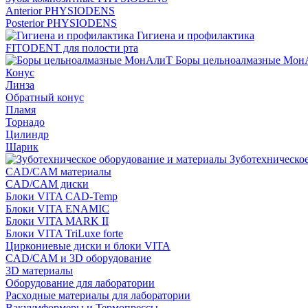
Anterior PHYSIODENS
Posterior PHYSIODENS
Гигиена и профилактика
FITODENT для полости рта
Боры цельноалмазные Мон
Конус
Линза
Обратный конус
Пламя
Торнадо
Цилиндр
Шарик
Зуботехническое
CAD/CAM материалы
CAD/CAM диски
Блоки VITA CAD-Temp
Блоки VITA ENAMIC
Блоки VITA MARK II
Блоки VITA TriLuxe forte
Циркониевые диски и блоки VITA
CAD/CAM и 3D оборудование
3D материалы
Оборудование для лаборатории
Расходные материалы для лаборатории
Вакуумформеры и Термопрессы