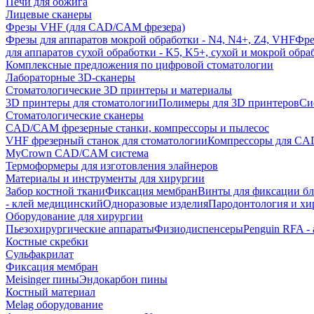
Печи для обжига
Лицевые сканеры
Фрезы VHF (для CAD/CAM фрезера)
Фрезы для аппаратов мокрой обработки - N4, N4+, Z4, VHF
Фре
для аппаратов сухой обработки - K5, K5+, сухой и мокрой обра
Комплексные предложения по цифровой стоматологии
Лабораторные 3D-сканеры
Стоматологические 3D принтеры и материалы
3D принтеры для стоматологии
Полимеры для 3D принтеров
Си
Стоматологические сканеры
CAD/CAM фрезерные станки, компрессоры и пылесос
VHF фрезерный станок для стоматологии
Компрессоры для C
MyCrown CAD/CAM система
Термоформеры для изготовления элайнеров
Материалы и инструменты для хирургии
Забор костной ткани
Фиксация мембран
Винты для фиксации бл
- клей медицинский
Одноразовые изделия
Пародонтология и хи
Оборудование для хирургии
Пьезохирургические аппараты
Физиодиспенсеры
Penguin RFA -
Костные скребки
Сульфакрилат
Фиксация мембран
Meisinger пины
Эндокарбон пины
Костный материал
Melag оборудование