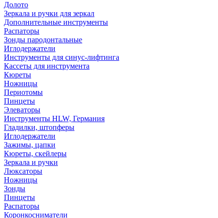
Долото
Зеркала и ручки для зеркал
Дополнительные инструменты
Распаторы
Зонды пародонтальные
Иглодержатели
Инструменты для синус-лифтинга
Кассеты для инструмента
Кюреты
Ножницы
Периотомы
Пинцеты
Элеваторы
Инструменты HLW, Германия
Гладилки, штопферы
Иглодержатели
Зажимы, цапки
Кюреты, скейлеры
Зеркала и ручки
Люксаторы
Ножницы
Зонды
Пинцеты
Распаторы
Коронкосниматели