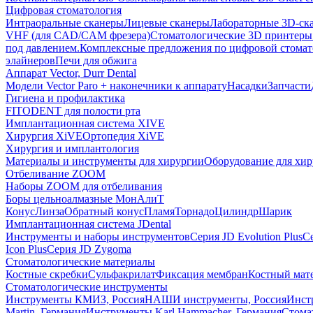
Цифровая стоматология
Интраоральные сканеры
Лицевые сканеры
Лабораторные 3D-ск
VHF (для CAD/CAM фрезера)
Стоматологические 3D принтеры
под давлением.
Комплексные предложения по цифровой стома
элайнеров
Печи для обжига
Аппарат Vector, Durr Dental
Модели Vector Paro + наконечники к аппарату
Насадки
Запчасти
Гигиена и профилактика
FITODENT для полости рта
Имплантационная система XIVE
Хирургия XiVE
Ортопедия XiVE
Хирургия и имплантология
Материалы и инструменты для хирургии
Оборудование для хи
Отбеливание ZOOM
Наборы ZOOM для отбеливания
Боры цельноалмазные МонАлиТ
Конус
Линза
Обратный конус
Пламя
Торнадо
Цилиндр
Шарик
Имплантационная система JDental
Инструменты и наборы инструментов
Серия JD Evolution Plus
Се
Icon Plus
Серия JD Zygoma
Стоматологические материалы
Костные скребки
Сульфакрилат
Фиксация мембран
Костный мат
Стоматологические инструменты
Инструменты КМИЗ, Россия
НАШИ инструменты, Россия
Инст
Martin, Германия
Инструменты Karl Hammacher, Германия
Стома