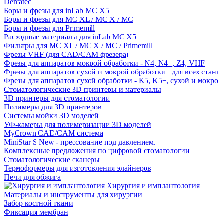
Dentatec
Боры и фрезы для inLab MC X5
Боры и фрезы для MC XL / MC X / MC
Боры и фрезы для Primemill
Расходные материалы для inLab MC X5
Фильтры для MC XL / MC X / MC / Primemill
Фрезы VHF (для CAD/CAM фрезера)
Фрезы для аппаратов мокрой обработки - N4, N4+, Z4, VHF
Фрезы для аппаратов сухой и мокрой обработки - для всех ста
Фрезы для аппаратов сухой обработки - K5, K5+, сухой и мокр
Стоматологические 3D принтеры и материалы
3D принтеры для стоматологии
Полимеры для 3D принтеров
Системы мойки 3D моделей
УФ-камеры для полимеризации 3D моделей
MyCrown CAD/CAM система
MiniStar S New - прессование под давлением.
Комплексные предложения по цифровой стоматологии
Стоматологические сканеры
Термоформеры для изготовления элайнеров
Печи для обжига
Хирургия и имплантология
Материалы и инструменты для хирургии
Забор костной ткани
Фиксация мембран