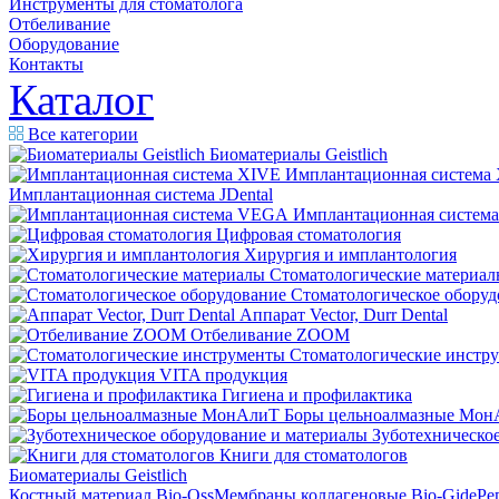
Инструменты для стоматолога
Отбеливание
Оборудование
Контакты
Каталог
Все категории
Биоматериалы Geistlich
Имплантационная система
Имплантационная система JDental
Имплантационная систем
Цифровая стоматология
Хирургия и имплантология
Стоматологические материал
Стоматологическое оборуд
Аппарат Vector, Durr Dental
Отбеливание ZOOM
Стоматологические инстр
VITA продукция
Гигиена и профилактика
Боры цельноалмазные Мон
Зуботехническое
Книги для стоматологов
Биоматериалы Geistlich
Костный материал Bio-Oss
Мембраны коллагеновые Bio-Gide
Ре