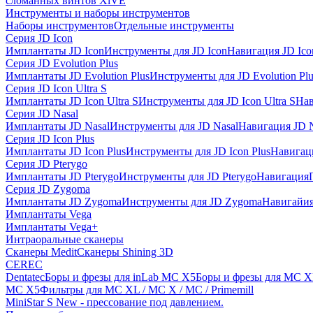
сломанных винтов XiVE
Инструменты и наборы инструментов
Наборы инструментов
Отдельные инструменты
Серия JD Icon
Имплантаты JD Icon
Инструменты для JD Icon
Навигация JD Ico
Серия JD Evolution Plus
Имплантаты JD Evolution Plus
Инструменты для JD Evolution Plu
Серия JD Icon Ultra S
Имплантаты JD Icon Ultra S
Инструменты для JD Icon Ultra S
Нав
Серия JD Nasal
Имплантаты JD Nasal
Инструменты для JD Nasal
Навигация JD N
Серия JD Icon Plus
Имплантаты JD Icon Plus
Инструменты для JD Icon Plus
Навигаци
Серия JD Pterygo
Имплантаты JD Pterygo
Инструменты для JD Pterygo
Навигация
Серия JD Zygoma
Имплантаты JD Zygoma
Инструменты для JD Zygoma
Навигайия
Имплантаты Vega
Имплантаты Vega+
Интраоральные сканеры
Сканеры Medit
Сканеры Shining 3D
CEREC
Dentatec
Боры и фрезы для inLab MC X5
Боры и фрезы для MC X
MC X5
Фильтры для MC XL / MC X / MC / Primemill
MiniStar S New - прессование под давлением.