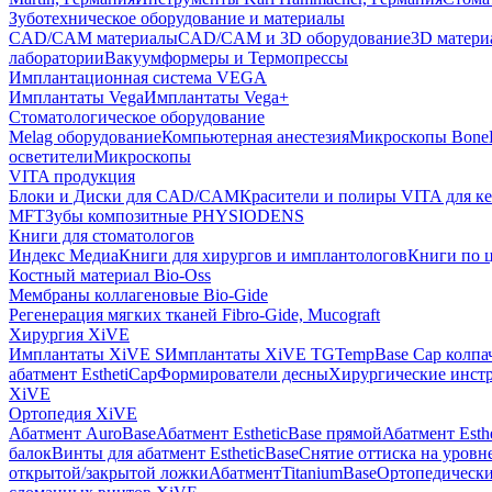
Зуботехническое оборудование и материалы
CAD/CAM материалы
CAD/CAM и 3D оборудование
3D матери
лаборатории
Вакуумформеры и Термопрессы
Имплантационная система VEGA
Имплантаты Vega
Имплантаты Vega+
Стоматологическое оборудование
Melag оборудование
Компьютерная анестезия
Микроскопы Bone
осветители
Микроскопы
VITA продукция
Блоки и Диски для CAD/CAM
Красители и полиры VITA для к
MFT
Зубы композитные PHYSIODENS
Книги для стоматологов
Индекс Медиа
Книги для хирургов и имплантологов
Книги по 
Костный материал Bio-Oss
Мембраны коллагеновые Bio-Gide
Регенерация мягких тканей Fibro-Gide, Mucograft
Хирургия XiVE
Имплантаты XiVE S
Имплантаты XiVE TG
TempBase Cap колпа
абатмент EsthetiCap
Формирователи десны
Хирургические инст
XiVE
Ортопедия XiVE
Абатмент AuroBase
Абатмент EstheticBase прямой
Абатмент Esth
балок
Винты для абатмент EstheticBase
Снятие оттиска на уровн
открытой/закрытой ложки
АбатментTitaniumBase
Ортопедически