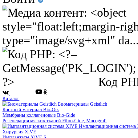
Код PH
Каталог
Биоматериалы Geistlich
Костный материал Bio-Oss
Мембраны коллагеновые Bio-Gide
Регенерация мягких тканей Fibro-Gide, Mucograft
Имплантационная система
Хирургия XiVE
Имплантаты XiVE S