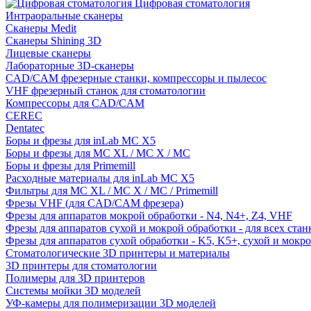
Цифровая стоматология
Интраоральные сканеры
Сканеры Medit
Сканеры Shining 3D
Лицевые сканеры
Лабораторные 3D-сканеры
CAD/CAM фрезерные станки, компрессоры и пылесос
VHF фрезерный станок для стоматологии
Компрессоры для CAD/CAM
CEREC
Dentatec
Боры и фрезы для inLab MC X5
Боры и фрезы для MC XL / MC X / MC
Боры и фрезы для Primemill
Расходные материалы для inLab MC X5
Фильтры для MC XL / MC X / MC / Primemill
Фрезы VHF (для CAD/CAM фрезера)
Фрезы для аппаратов мокрой обработки - N4, N4+, Z4, VHF
Фрезы для аппаратов сухой и мокрой обработки - для всех ста
Фрезы для аппаратов сухой обработки - K5, K5+, сухой и мокр
Стоматологические 3D принтеры и материалы
3D принтеры для стоматологии
Полимеры для 3D принтеров
Системы мойки 3D моделей
УФ-камеры для полимеризации 3D моделей