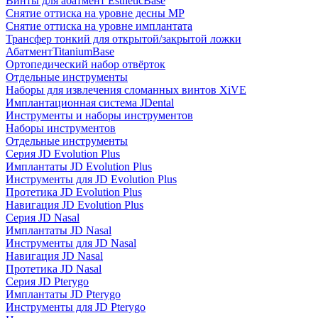
Винты для абатмент EstheticBase
Снятие оттиска на уровне десны MP
Снятие оттиска на уровне имплантата
Трансфер тонкий для открытой/закрытой ложки
АбатментTitaniumBase
Ортопедический набор отвёрток
Отдельные инструменты
Наборы для извлечения сломанных винтов XiVE
Имплантационная система JDental
Инструменты и наборы инструментов
Наборы инструментов
Отдельные инструменты
Серия JD Evolution Plus
Имплантаты JD Evolution Plus
Инструменты для JD Evolution Plus
Протетика JD Evolution Plus
Навигация JD Evolution Plus
Серия JD Nasal
Имплантаты JD Nasal
Инструменты для JD Nasal
Навигация JD Nasal
Протетика JD Nasal
Серия JD Pterygo
Имплантаты JD Pterygo
Инструменты для JD Pterygo