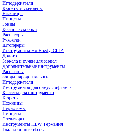
Иглодержатели
Кюреты и скейлеры
Ножницы
Пинцеты
Зонды
Костные скребки
Распаторы
Рукоятки
Штопферы
Инструменты Hu-Friedy, США
Долото
Зеркала и ручки для зеркал
Дополнительные инструменты
Распаторы
Зонды пародонтальные
Иглодержатели
Инструменты для синус-лифтинга
Кассеты для инструмента
Кюреты
Ножницы
Периотомы
Пинцеты
Элеваторы
Инструменты HLW, Германия
Гладилки, штопферы