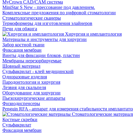
MyCrown CAD/CAM система
MiniStar S New - прессование под давлением.
Комплексные предложения по цифровой стоматологии
Стоматологические сканеры
Термоформеры для изготовления элайнеров
Печи для обжига
Хирургия и имплантология
Материалы и инструменты для хирургии
Забор костной ткани
Фиксация мембран
Винты для фиксации блоков, пластин
Мембраны нерезорбируемые
Шовный материал
Сульфакрилат - клей медицинский
Одноразовые изделия
Пародонтология и хирургия
Лезвия для скальпеля
Оборудование для хирургии
Пьезохирургические аппараты
Физиодиспенсеры
Penguin RFA - аппарат для измерения стабильности имплантато
Стоматологические материал
Костные скребки
Сульфакрилат
Фиксация мембран