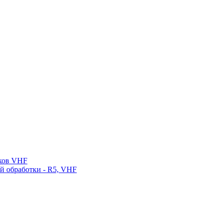
нков VHF
ой обработки - R5, VHF