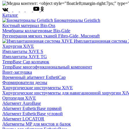
Каталог
Биоматериалы Geistlich
Костный материал Bio-Oss
Мембраны коллагеновые Bio-Gide
Регенерация мягких тканей Fibro-Gide, Mucograft
Имплантационная система
Хирургия XiVE
Имплантаты XiVE S
Имплантаты XiVE TG
TempBase Cap колпачок
TempBase многофункциональный компонент
Винт-заглушка
Временный абатмент EsthetiCap
Формирователи десны
Хирургические инструменты XiVE
Хирургические инструменты для навигационной хирургии Xi
Ортопедия XiVE
Абатмент AuroBase
Абатмент EstheticBase прямой
Абатмент EstheticBase угловой
Абатмент LOCATOR
Абатменты MP для мостов и балок