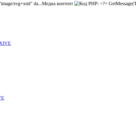
Медиа контент
 XIVE
VE