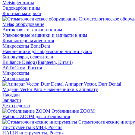
Meisinger пины
Эндокарбон пины
Костный материал
Стоматологическое оборуд
Melag оборудование
Автоклавы и запчасти к ним
Упаковочные машинки и запчасти к ним
Компьютерная анестезия
Микроскопы BoneDent
Наконечники для абразивной чистки зубов
Бинокуляры, осветители
Brilliance Dialog (Eighteeth, Китай)
АйТиСтом, Россия
Микроскопы
Микроскопы
Аппарат Vector, Durr Dental
Модели Vector Paro + наконечники к аппарату
Насадки
Запчасти
Дез. средства
Отбеливание ZOOM
Наборы ZOOM для отбеливания
Стоматологические инстр
Инструменты КМИЗ, Россия
НАШИ инструменты, Россия