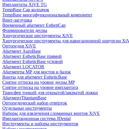
Имплантаты XiVE TG
TempBase Cap колпачок
TempBase многофункциональный компонент
Винт-заглушка
Временный абатмент EsthetiCap
Формирователи десны
Хирургические инструменты XiVE
Хирургические инструменты для навигационной хирургии Xi
Ортопедия XiVE
Абатмент AuroBase
Абатмент EstheticBase прямой
Абатмент EstheticBase угловой
Абатмент LOCATOR
Абатменты MP для мостов и балок
Винты для абатмент EstheticBase
Снятие оттиска на уровне десны MP
Снятие оттиска на уровне имплантата
Трансфер тонкий для открытой/закрытой ложки
АбатментTitaniumBase
Ортопедический набор отвёрток
Отдельные инструменты
Наборы для извлечения сломанных винтов XiVE
Имплантационная система JDental
Инструменты и наборы инструментов
Наборы инструментов