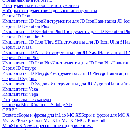
сломанных винтов XiVE
Инструменты и наборы инструментов
Наборы инструментов
Отдельные инструменты
Серия JD Icon
Имплантаты JD Icon
Инструменты для JD Icon
Навигация JD Ico
Серия JD Evolution Plus
Имплантаты JD Evolution Plus
Инструменты для JD Evolution Plu
Серия JD Icon Ultra S
Имплантаты JD Icon Ultra S
Инструменты для JD Icon Ultra S
Нав
Серия JD Nasal
Имплантаты JD Nasal
Инструменты для JD Nasal
Навигация JD N
Серия JD Icon Plus
Имплантаты JD Icon Plus
Инструменты для JD Icon Plus
Навигаци
Серия JD Pterygo
Имплантаты JD Pterygo
Инструменты для JD Pterygo
Навигация
Серия JD Zygoma
Имплантаты JD Zygoma
Инструменты для JD Zygoma
Навигайия
Имплантаты Vega
Имплантаты Vega+
Интраоральные сканеры
Сканеры Medit
Сканеры Shining 3D
CEREC
Dentatec
Боры и фрезы для inLab MC X5
Боры и фрезы для MC X
MC X5
Фильтры для MC XL / MC X / MC / Primemill
MiniStar S New - прессование под давлением.