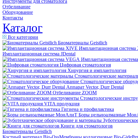
Инструменты для стоматолога
Отбеливание
Оборудование
Контакты
Каталог
Все категории
Биоматериалы Geistlich
Имплантационная система
Имплантационная система JDental
Имплантационная систем
Цифровая стоматология
Хирургия и имплантология
Стоматологические материал
Стоматологическое оборуд
Аппарат Vector, Durr Dental
Отбеливание ZOOM
Стоматологические инстр
VITA продукция
Гигиена и профилактика
Боры цельноалмазные Мон
Зуботехническое
Книги для стоматологов
Биоматериалы Geistlich
Костный материал Bio-Oss
Мембраны коллагеновые Bio-Gide
Ре