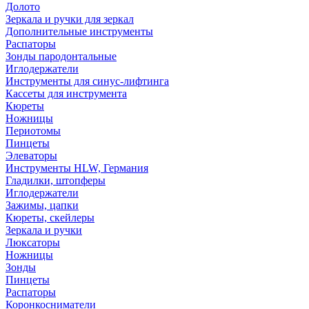
Долото
Зеркала и ручки для зеркал
Дополнительные инструменты
Распаторы
Зонды пародонтальные
Иглодержатели
Инструменты для синус-лифтинга
Кассеты для инструмента
Кюреты
Ножницы
Периотомы
Пинцеты
Элеваторы
Инструменты HLW, Германия
Гладилки, штопферы
Иглодержатели
Зажимы, цапки
Кюреты, скейлеры
Зеркала и ручки
Люксаторы
Ножницы
Зонды
Пинцеты
Распаторы
Коронкосниматели