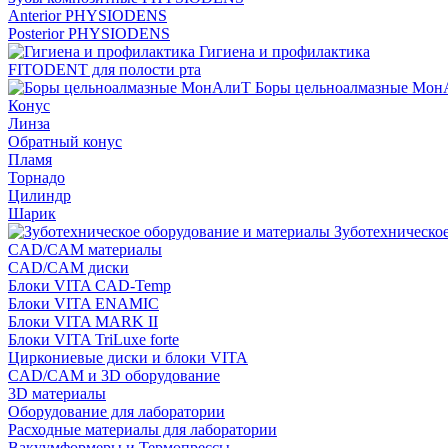
Anterior PHYSIODENS
Posterior PHYSIODENS
Гигиена и профилактика
FITODENT для полости рта
Боры цельноалмазные Мон
Конус
Линза
Обратный конус
Пламя
Торнадо
Цилиндр
Шарик
Зуботехническое
CAD/CAM материалы
CAD/CAM диски
Блоки VITA CAD-Temp
Блоки VITA ENAMIC
Блоки VITA MARK II
Блоки VITA TriLuxe forte
Циркониевые диски и блоки VITA
CAD/CAM и 3D оборудование
3D материалы
Оборудование для лаборатории
Расходные материалы для лаборатории
Вакуумформеры и Термопрессы