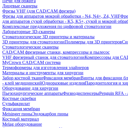
Печи для обжига
Лицевые сканеры
Фрезы VHF (для CAD/CAM фрезера)
Фрезы для аппаратов мокрой обработки - N4, N4+, Z4, VHF
Фре
для аппаратов сухой обработки - K5, K5+, сухой и мокрой обра
Комплексные предложения по цифровой стоматологии
Лабораторные 3D-сканеры
Стоматологические 3D принтеры и материалы
3D принтеры для стоматологии
Полимеры для 3D принтеров
Си
Стоматологические сканеры
CAD/CAM фрезерные станки, компрессоры и пылесос
VHF фрезерный станок для стоматологии
Компрессоры для C
MyCrown CAD/CAM система
Термоформеры для изготовления элайнеров
Материалы и инструменты для хирургии
Забор костной ткани
Фиксация мембран
Винты для фиксации бл
- клей медицинский
Одноразовые изделия
Пародонтология и хи
Оборудование для хирургии
Пьезохирургические аппараты
Физиодиспенсеры
Penguin RFA -
Костные скребки
Сульфакрилат
Фиксация мембран
Meisinger пины
Эндокарбон пины
Костный материал
Melag оборудование