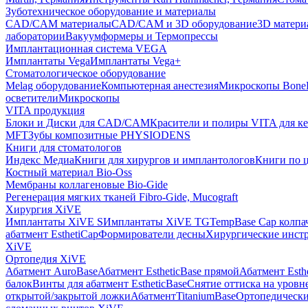
Зуботехническое оборудование и материалы
CAD/CAM материалы
CAD/CAM и 3D оборудование
3D матери
лаборатории
Вакуумформеры и Термопрессы
Имплантационная система VEGA
Имплантаты Vega
Имплантаты Vega+
Стоматологическое оборудование
Melag оборудование
Компьютерная анестезия
Микроскопы Bone
осветители
Микроскопы
VITA продукция
Блоки и Диски для CAD/CAM
Красители и полиры VITA для к
MFT
Зубы композитные PHYSIODENS
Книги для стоматологов
Индекс Медиа
Книги для хирургов и имплантологов
Книги по 
Костный материал Bio-Oss
Мембраны коллагеновые Bio-Gide
Регенерация мягких тканей Fibro-Gide, Mucograft
Хирургия XiVE
Имплантаты XiVE S
Имплантаты XiVE TG
TempBase Cap колпа
абатмент EsthetiCap
Формирователи десны
Хирургические инст
XiVE
Ортопедия XiVE
Абатмент AuroBase
Абатмент EstheticBase прямой
Абатмент Esth
балок
Винты для абатмент EstheticBase
Снятие оттиска на уровн
открытой/закрытой ложки
АбатментTitaniumBase
Ортопедически