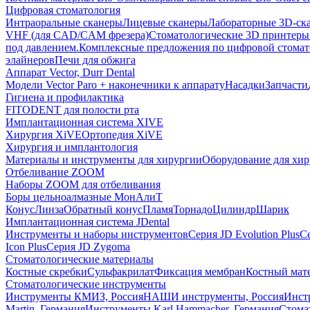
Цифровая стоматология
Интраоральные сканеры
Лицевые сканеры
Лабораторные 3D-ск
VHF (для CAD/CAM фрезера)
Стоматологические 3D принтеры
под давлением.
Комплексные предложения по цифровой стома
элайнеров
Печи для обжига
Аппарат Vector, Durr Dental
Модели Vector Paro + наконечники к аппарату
Насадки
Запчасти
Гигиена и профилактика
FITODENT для полости рта
Имплантационная система XIVE
Хирургия XiVE
Ортопедия XiVE
Хирургия и имплантология
Материалы и инструменты для хирургии
Оборудование для хи
Отбеливание ZOOM
Наборы ZOOM для отбеливания
Боры цельноалмазные МонАлиТ
Конус
Линза
Обратный конус
Пламя
Торнадо
Цилиндр
Шарик
Имплантационная система JDental
Инструменты и наборы инструментов
Серия JD Evolution Plus
Се
Icon Plus
Серия JD Zygoma
Стоматологические материалы
Костные скребки
Сульфакрилат
Фиксация мембран
Костный мат
Стоматологические инструменты
Инструменты КМИЗ, Россия
НАШИ инструменты, Россия
Инст
Martin, Германия
Инструменты Karl Hammacher, Германия
Стома