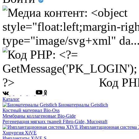
Код PH
Каталог
Биоматериалы Geistlich
Костный материал Bio-Oss
Мембраны коллагеновые Bio-Gide
Регенерация мягких тканей Fibro-Gide, Mucograft
Имплантационная система
Хирургия XiVE
Имплантаты XiVE S