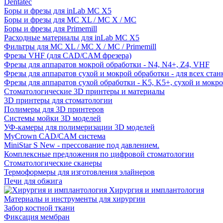
Dentatec
Боры и фрезы для inLab MC X5
Боры и фрезы для MC XL / MC X / MC
Боры и фрезы для Primemill
Расходные материалы для inLab MC X5
Фильтры для MC XL / MC X / MC / Primemill
Фрезы VHF (для CAD/CAM фрезера)
Фрезы для аппаратов мокрой обработки - N4, N4+, Z4, VHF
Фрезы для аппаратов сухой и мокрой обработки - для всех ста
Фрезы для аппаратов сухой обработки - K5, K5+, сухой и мокр
Стоматологические 3D принтеры и материалы
3D принтеры для стоматологии
Полимеры для 3D принтеров
Системы мойки 3D моделей
УФ-камеры для полимеризации 3D моделей
MyCrown CAD/CAM система
MiniStar S New - прессование под давлением.
Комплексные предложения по цифровой стоматологии
Стоматологические сканеры
Термоформеры для изготовления элайнеров
Печи для обжига
Хирургия и имплантология
Материалы и инструменты для хирургии
Забор костной ткани
Фиксация мембран