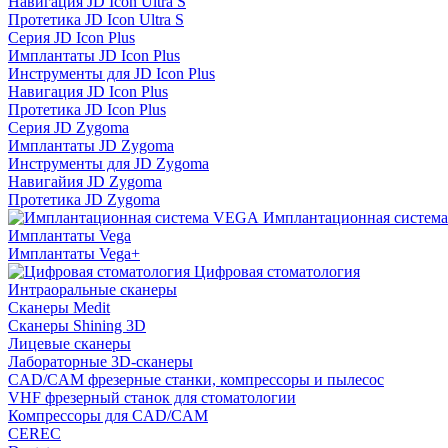
Навигация JD Icon Ultra S
Протетика JD Icon Ultra S
Серия JD Icon Plus
Имплантаты JD Icon Plus
Инструменты для JD Icon Plus
Навигация JD Icon Plus
Протетика JD Icon Plus
Серия JD Zygoma
Имплантаты JD Zygoma
Инструменты для JD Zygoma
Навигайия JD Zygoma
Протетика JD Zygoma
Имплантационная систем
Имплантаты Vega
Имплантаты Vega+
Цифровая стоматология
Интраоральные сканеры
Сканеры Medit
Сканеры Shining 3D
Лицевые сканеры
Лабораторные 3D-сканеры
CAD/CAM фрезерные станки, компрессоры и пылесос
VHF фрезерный станок для стоматологии
Компрессоры для CAD/CAM
CEREC