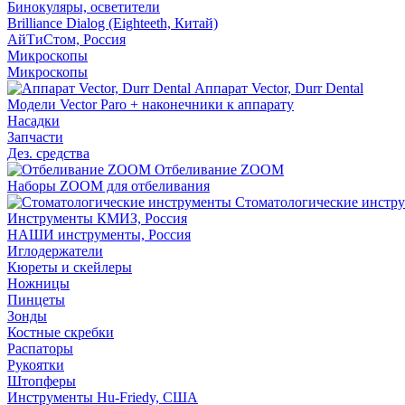
Бинокуляры, осветители
Brilliance Dialog (Eighteeth, Китай)
АйТиСтом, Россия
Микроскопы
Микроскопы
Аппарат Vector, Durr Dental
Модели Vector Paro + наконечники к аппарату
Насадки
Запчасти
Дез. средства
Отбеливание ZOOM
Наборы ZOOM для отбеливания
Стоматологические инстр
Инструменты КМИЗ, Россия
НАШИ инструменты, Россия
Иглодержатели
Кюреты и скейлеры
Ножницы
Пинцеты
Зонды
Костные скребки
Распаторы
Рукоятки
Штопферы
Инструменты Hu-Friedy, США