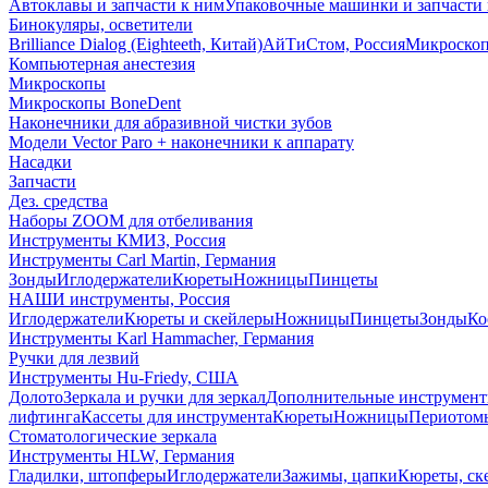
Автоклавы и запчасти к ним
Упаковочные машинки и запчасти 
Бинокуляры, осветители
Brilliance Dialog (Eighteeth, Китай)
АйТиСтом, Россия
Микроско
Компьютерная анестезия
Микроскопы
Микроскопы BoneDent
Наконечники для абразивной чистки зубов
Модели Vector Paro + наконечники к аппарату
Насадки
Запчасти
Дез. средства
Наборы ZOOM для отбеливания
Инструменты КМИЗ, Россия
Инструменты Carl Martin, Германия
Зонды
Иглодержатели
Кюреты
Ножницы
Пинцеты
НАШИ инструменты, Россия
Иглодержатели
Кюреты и скейлеры
Ножницы
Пинцеты
Зонды
Ко
Инструменты Karl Hammacher, Германия
Ручки для лезвий
Инструменты Hu-Friedy, США
Долото
Зеркала и ручки для зеркал
Дополнительные инструмен
лифтинга
Кассеты для инструмента
Кюреты
Ножницы
Периотом
Стоматологические зеркала
Инструменты HLW, Германия
Гладилки, штопферы
Иглодержатели
Зажимы, цапки
Кюреты, ск