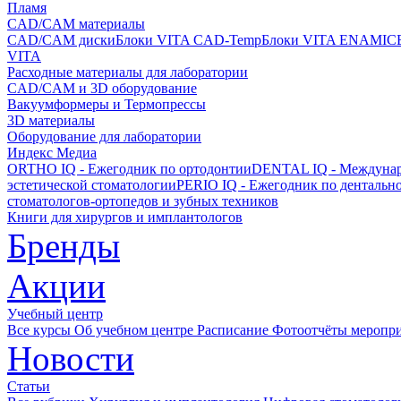
Пламя
CAD/CAM материалы
CAD/CAM диски
Блоки VITA CAD-Temp
Блоки VITA ENAMIC
VITA
Расходные материалы для лаборатории
CAD/CAM и 3D оборудование
Вакуумформеры и Термопрессы
3D материалы
Оборудование для лаборатории
Индекс Медиа
ORTHO IQ - Ежегодник по ортодонтии
DENTAL IQ - Междунар
эстетической стоматологии
PERIO IQ - Ежегодник по дентальн
стоматологов-ортопедов и зубных техников
Книги для хирургов и имплантологов
Бренды
Акции
Учебный центр
Все курсы
Об учебном центре
Расписание
Фотоотчёты меропр
Новости
Статьи