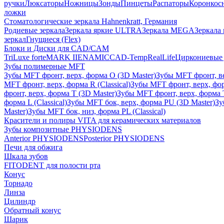
ручки
Люксаторы
Ножницы
Зонды
Пинцеты
Распаторы
Коронкос
ложки
Стоматологические зеркала Hahnenkratt, Германия
Родиевые зеркала
Зеркала яркие ULTRA
Зеркала MEGA
Зеркала 
зеркал
Гнущиеся (Flex)
Блоки и Диски для CAD/CAM
TriLuxe forte
MARK II
ENAMIC
CAD-Temp
RealLife
Циркониевые 
Зубы полимерные MFT
Зубы MFT фронт, верх, форма O (3D Master)
Зубы MFT фронт, вер
MFT фронт, верх, форма R (Classical)
Зубы MFT фронт, верх, фор
фронт, верх, форма T (3D Master)
Зубы MFT фронт, верх, форма T 
форма L (Classical)
Зубы MFT бок, верх, форма PU (3D Master)
Зу
Master)
Зубы MFT бок, низ, форма PL (Classical)
Красители и полиры VITA для керамических материалов
Зубы композитные PHYSIODENS
Anterior PHYSIODENS
Posterior PHYSIODENS
Печи для обжига
Шкала зубов
FITODENT для полости рта
Конус
Торнадо
Линза
Цилиндр
Обратный конус
Шарик