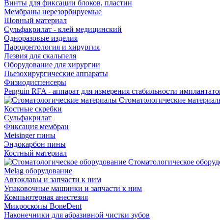
Винты для фиксации блоков, пластин
Мембраны нерезорбируемые
Шовный материал
Сульфакрилат - клей медицинский
Одноразовые изделия
Пародонтология и хирургия
Лезвия для скальпеля
Оборудование для хирургии
Пьезохирургические аппараты
Физиодиспенсеры
Penguin RFA - аппарат для измерения стабильности имплантато
Стоматологические материал
Костные скребки
Сульфакрилат
Фиксация мембран
Meisinger пины
Эндокарбон пины
Костный материал
Стоматологическое оборуд
Melag оборудование
Автоклавы и запчасти к ним
Упаковочные машинки и запчасти к ним
Компьютерная анестезия
Микроскопы BoneDent
Наконечники для абразивной чистки зубов