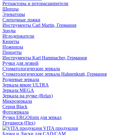
Ретракторы и роторасширители
Щипцы
Элеваторы
Слепочные ложки
Инструменты Carl Martin, Германия
Зонды
Иглодержатели
Кюреты
Ножницы
Пинцеты
Инструменты Karl Hammacher, Германия
Ручки для лезвий
Стоматологические зеркала
Стоматологические зеркала Hahnenkratt, Германия
Родиевые зеркала
Зеркала яркие ULTRA
Зеркала MEGA
Зеркала на ручке (Relax)
Микрозеркала
Серия Black
Фотозеркала
Ручки ERGOform для зеркал
Гнущиеся (Flex)
VITA продукция
Блоки и Диски для CAD/CAM