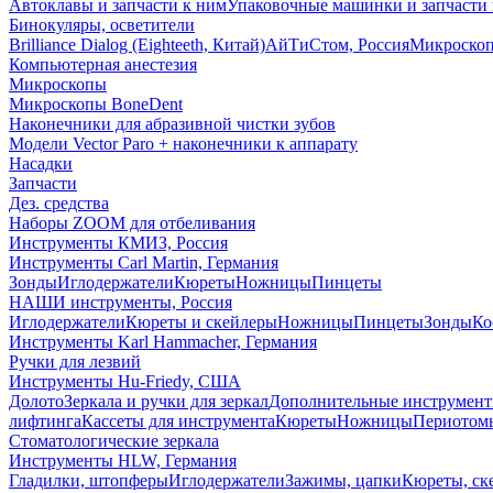
Автоклавы и запчасти к ним
Упаковочные машинки и запчасти 
Бинокуляры, осветители
Brilliance Dialog (Eighteeth, Китай)
АйТиСтом, Россия
Микроско
Компьютерная анестезия
Микроскопы
Микроскопы BoneDent
Наконечники для абразивной чистки зубов
Модели Vector Paro + наконечники к аппарату
Насадки
Запчасти
Дез. средства
Наборы ZOOM для отбеливания
Инструменты КМИЗ, Россия
Инструменты Carl Martin, Германия
Зонды
Иглодержатели
Кюреты
Ножницы
Пинцеты
НАШИ инструменты, Россия
Иглодержатели
Кюреты и скейлеры
Ножницы
Пинцеты
Зонды
Ко
Инструменты Karl Hammacher, Германия
Ручки для лезвий
Инструменты Hu-Friedy, США
Долото
Зеркала и ручки для зеркал
Дополнительные инструмен
лифтинга
Кассеты для инструмента
Кюреты
Ножницы
Периотом
Стоматологические зеркала
Инструменты HLW, Германия
Гладилки, штопферы
Иглодержатели
Зажимы, цапки
Кюреты, ск