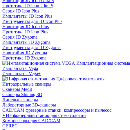
Навигация JD Icon Ultra S
Протетика JD Icon Ultra S
Серия JD Icon Plus
Имплантаты JD Icon Plus
Инструменты для JD Icon Plus
Навигация JD Icon Plus
Протетика JD Icon Plus
Серия JD Zygoma
Имплантаты JD Zygoma
Инструменты для JD Zygoma
Навигайия JD Zygoma
Протетика JD Zygoma
Имплантационная систем
Имплантаты Vega
Имплантаты Vega+
Цифровая стоматология
Интраоральные сканеры
Сканеры Medit
Сканеры Shining 3D
Лицевые сканеры
Лабораторные 3D-сканеры
CAD/CAM фрезерные станки, компрессоры и пылесос
VHF фрезерный станок для стоматологии
Компрессоры для CAD/CAM
CEREC