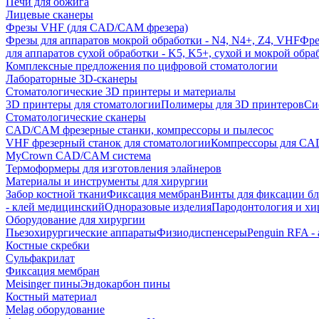
Печи для обжига
Лицевые сканеры
Фрезы VHF (для CAD/CAM фрезера)
Фрезы для аппаратов мокрой обработки - N4, N4+, Z4, VHF
Фре
для аппаратов сухой обработки - K5, K5+, сухой и мокрой обра
Комплексные предложения по цифровой стоматологии
Лабораторные 3D-сканеры
Стоматологические 3D принтеры и материалы
3D принтеры для стоматологии
Полимеры для 3D принтеров
Си
Стоматологические сканеры
CAD/CAM фрезерные станки, компрессоры и пылесос
VHF фрезерный станок для стоматологии
Компрессоры для C
MyCrown CAD/CAM система
Термоформеры для изготовления элайнеров
Материалы и инструменты для хирургии
Забор костной ткани
Фиксация мембран
Винты для фиксации бл
- клей медицинский
Одноразовые изделия
Пародонтология и хи
Оборудование для хирургии
Пьезохирургические аппараты
Физиодиспенсеры
Penguin RFA -
Костные скребки
Сульфакрилат
Фиксация мембран
Meisinger пины
Эндокарбон пины
Костный материал
Melag оборудование