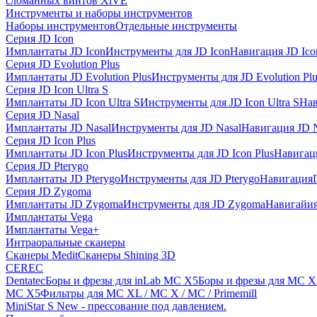
сломанных винтов XiVE
Инструменты и наборы инструментов
Наборы инструментов
Отдельные инструменты
Серия JD Icon
Имплантаты JD Icon
Инструменты для JD Icon
Навигация JD Ico
Серия JD Evolution Plus
Имплантаты JD Evolution Plus
Инструменты для JD Evolution Plu
Серия JD Icon Ultra S
Имплантаты JD Icon Ultra S
Инструменты для JD Icon Ultra S
Нав
Серия JD Nasal
Имплантаты JD Nasal
Инструменты для JD Nasal
Навигация JD N
Серия JD Icon Plus
Имплантаты JD Icon Plus
Инструменты для JD Icon Plus
Навигаци
Серия JD Pterygo
Имплантаты JD Pterygo
Инструменты для JD Pterygo
Навигация
Серия JD Zygoma
Имплантаты JD Zygoma
Инструменты для JD Zygoma
Навигайия
Имплантаты Vega
Имплантаты Vega+
Интраоральные сканеры
Сканеры Medit
Сканеры Shining 3D
CEREC
Dentatec
Боры и фрезы для inLab MC X5
Боры и фрезы для MC X
MC X5
Фильтры для MC XL / MC X / MC / Primemill
MiniStar S New - прессование под давлением.