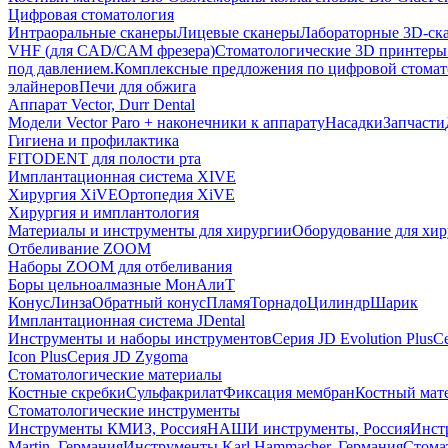
Цифровая стоматология
Интраоральные сканеры
Лицевые сканеры
Лабораторные 3D-ск
VHF (для CAD/CAM фрезера)
Стоматологические 3D принтеры
под давлением.
Комплексные предложения по цифровой стома
элайнеров
Печи для обжига
Аппарат Vector, Durr Dental
Модели Vector Paro + наконечники к аппарату
Насадки
Запчасти
Гигиена и профилактика
FITODENT для полости рта
Имплантационная система XIVE
Хирургия XiVE
Ортопедия XiVE
Хирургия и имплантология
Материалы и инструменты для хирургии
Оборудование для хи
Отбеливание ZOOM
Наборы ZOOM для отбеливания
Боры цельноалмазные МонАлиТ
Конус
Линза
Обратный конус
Пламя
Торнадо
Цилиндр
Шарик
Имплантационная система JDental
Инструменты и наборы инструментов
Серия JD Evolution Plus
Се
Icon Plus
Серия JD Zygoma
Стоматологические материалы
Костные скребки
Сульфакрилат
Фиксация мембран
Костный мат
Стоматологические инструменты
Инструменты КМИЗ, Россия
НАШИ инструменты, Россия
Инст
Martin, Германия
Инструменты Karl Hammacher, Германия
Стома