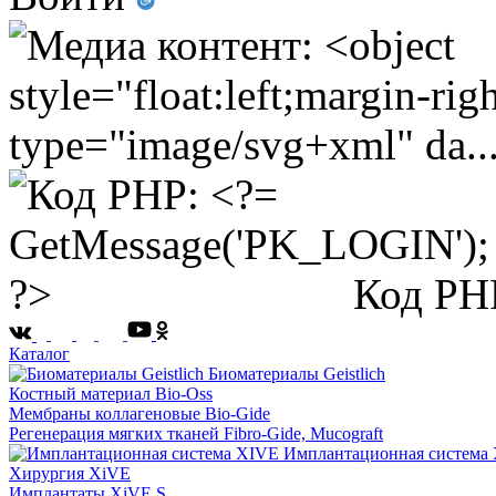
Код PH
Каталог
Биоматериалы Geistlich
Костный материал Bio-Oss
Мембраны коллагеновые Bio-Gide
Регенерация мягких тканей Fibro-Gide, Mucograft
Имплантационная система
Хирургия XiVE
Имплантаты XiVE S