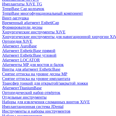
Имплантаты XiVE TG
TempBase Cap колпачок
TempBase многофункциональный компонент
Винт-заглушка
Временный абатмент EsthetiCap
Формирователи десны
Хирургические инструменты XiVE
Хирургические инструменты для навигационной хирургии Xi
Ортопедия XiVE
Абатмент AuroBase
Абатмент EstheticBase прямой
Абатмент EstheticBase угловой
Абатмент LOCATOR
Абатменты MP для мостов и балок
Винты для абатмент EstheticBase
Снятие оттиска на уровне десны MP
Снятие оттиска на уровне имплантата
Трансфер тонкий для открытой/закрытой ложки
АбатментTitaniumBase
Ортопедический набор отвёрток
Отдельные инструменты
Наборы для извлечения сломанных винтов XiVE
Имплантационная система JDental
Инструменты и наборы инструментов
Наборы инструментов