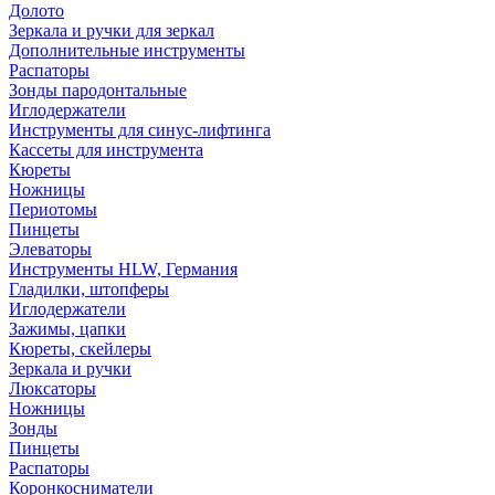
Долото
Зеркала и ручки для зеркал
Дополнительные инструменты
Распаторы
Зонды пародонтальные
Иглодержатели
Инструменты для синус-лифтинга
Кассеты для инструмента
Кюреты
Ножницы
Периотомы
Пинцеты
Элеваторы
Инструменты HLW, Германия
Гладилки, штопферы
Иглодержатели
Зажимы, цапки
Кюреты, скейлеры
Зеркала и ручки
Люксаторы
Ножницы
Зонды
Пинцеты
Распаторы
Коронкосниматели