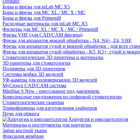
Dentatec
Боры и фрезы для inLab MC X5
Боры и фрезы для MC XL / MC X / MC
Боры и фрезы для Primemill
Расходные материалы для inLab MC X5
Фильтры для MC XL / MC X / MC / Primemill
Фрезы VHF (для CAD/CAM фрезера)
Фрезы для аппаратов мокрой обработки - N4, N4+, Z4, VHF
Фрезы для аппаратов сухой и мокрой обработки - для всех ста
Фрезы для аппаратов сухой обработки - K5, K5+, сухой и мокр
Стоматологические 3D принтеры и материалы
3D принтеры для стоматологии
Полимеры для 3D принтеров
Системы мойки 3D моделей
УФ-камеры для полимеризации 3D моделей
MyCrown CAD/CAM система
MiniStar S New - прессование под давлением.
Комплексные предложения по цифровой стоматологии
Стоматологические сканеры
Термоформеры для изготовления элайнеров
Печи для обжига
Хирургия и имплантология
Материалы и инструменты для хирургии
Забор костной ткани
Фиксация мембран