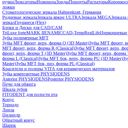
ручки
Люксаторы
Ножницы
Зонды
Пинцеты
Распаторы
Коронкос
ложки
Стоматологические зеркала Hahnenkratt, Германия
Родиевые зеркала
Зеркала яркие ULTRA
Зеркала MEGA
Зеркала 
зеркал
Гнущиеся (Flex)
Блоки и Диски для CAD/CAM
TriLuxe forte
MARK II
ENAMIC
CAD-Temp
RealLife
Циркониевые 
Зубы полимерные MFT
Зубы MFT фронт, верх, форма O (3D Master)
Зубы MFT фронт, вер
MFT фронт, верх, форма R (Classical)
Зубы MFT фронт, верх, фор
фронт, верх, форма T (3D Master)
Зубы MFT фронт, верх, форма T 
форма L (Classical)
Зубы MFT бок, верх, форма PU (3D Master)
Зу
Master)
Зубы MFT бок, низ, форма PL (Classical)
Красители и полиры VITA для керамических материалов
Зубы композитные PHYSIODENS
Anterior PHYSIODENS
Posterior PHYSIODENS
Печи для обжига
Шкала зубов
FITODENT для полости рта
Конус
Торнадо
Линза
Цилиндр
Обратный конус
Шарик