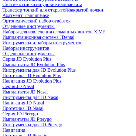
Снятие оттиска на уровне имплантата
Трансфер тонкий для открытой/закрытой ложки
АбатментTitaniumBase
Ортопедический набор отвёрток
Отдельные инструменты
Наборы для извлечения сломанных винтов XiVE
Имплантационная система JDental
Инструменты и наборы инструментов
Наборы инструментов
Отдельные инструменты
Серия JD Evolution Plus
Имплантаты JD Evolution Plus
Инструменты для JD Evolution Plus
Протетика JD Evolution Plus
Навигация JD Evolution Plus
Серия JD Nasal
Имплантаты JD Nasal
Инструменты для JD Nasal
Навигация JD Nasal
Протетика JD Nasal
Серия JD Pterygo
Имплантаты JD Pterygo
Инструменты для JD Pterygo
Навигация
Протетика JD Pterygo