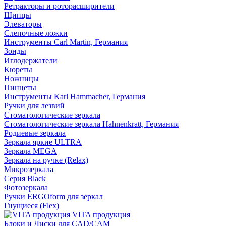
Ретракторы и роторасширители
Щипцы
Элеваторы
Слепочные ложки
Инструменты Carl Martin, Германия
Зонды
Иглодержатели
Кюреты
Ножницы
Пинцеты
Инструменты Karl Hammacher, Германия
Ручки для лезвий
Стоматологические зеркала
Стоматологические зеркала Hahnenkratt, Германия
Родиевые зеркала
Зеркала яркие ULTRA
Зеркала MEGA
Зеркала на ручке (Relax)
Микрозеркала
Серия Black
Фотозеркала
Ручки ERGOform для зеркал
Гнущиеся (Flex)
VITA продукция
Блоки и Диски для CAD/CAM