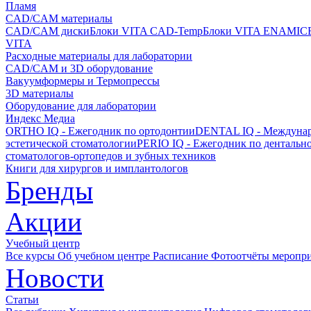
Пламя
CAD/CAM материалы
CAD/CAM диски
Блоки VITA CAD-Temp
Блоки VITA ENAMIC
VITA
Расходные материалы для лаборатории
CAD/CAM и 3D оборудование
Вакуумформеры и Термопрессы
3D материалы
Оборудование для лаборатории
Индекс Медиа
ORTHO IQ - Ежегодник по ортодонтии
DENTAL IQ - Междунар
эстетической стоматологии
PERIO IQ - Ежегодник по дентальн
стоматологов-ортопедов и зубных техников
Книги для хирургов и имплантологов
Бренды
Акции
Учебный центр
Все курсы
Об учебном центре
Расписание
Фотоотчёты меропр
Новости
Статьи