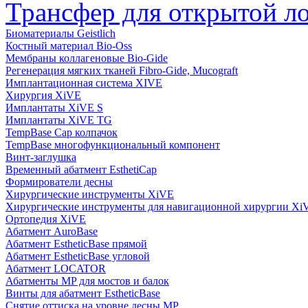
Трансфер для открытой л
Биоматериалы Geistlich
Костный материал Bio-Oss
Мембраны коллагеновые Bio-Gide
Регенерация мягких тканей Fibro-Gide, Mucograft
Имплантационная система XIVE
Хирургия XiVE
Имплантаты XiVE S
Имплантаты XiVE TG
TempBase Cap колпачок
TempBase многофункциональный компонент
Винт-заглушка
Временный абатмент EsthetiCap
Формирователи десны
Хирургические инструменты XiVE
Хирургические инструменты для навигационной хирургии Xi
Ортопедия XiVE
Абатмент AuroBase
Абатмент EstheticBase прямой
Абатмент EstheticBase угловой
Абатмент LOCATOR
Абатменты MP для мостов и балок
Винты для абатмент EstheticBase
Снятие оттиска на уровне десны MP