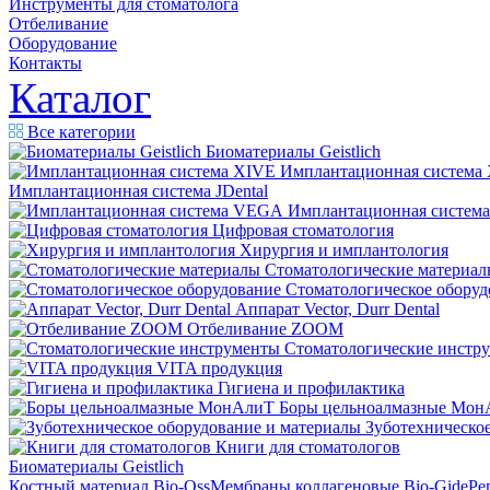
Инструменты для стоматолога
Отбеливание
Оборудование
Контакты
Каталог
Все категории
Биоматериалы Geistlich
Имплантационная система
Имплантационная система JDental
Имплантационная систем
Цифровая стоматология
Хирургия и имплантология
Стоматологические материал
Стоматологическое оборуд
Аппарат Vector, Durr Dental
Отбеливание ZOOM
Стоматологические инстр
VITA продукция
Гигиена и профилактика
Боры цельноалмазные Мон
Зуботехническое
Книги для стоматологов
Биоматериалы Geistlich
Костный материал Bio-Oss
Мембраны коллагеновые Bio-Gide
Ре