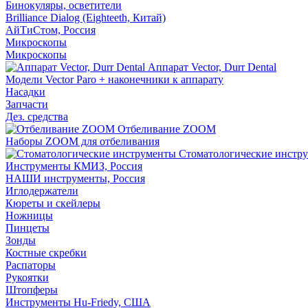
Бинокуляры, осветители
Brilliance Dialog (Eighteeth, Китай)
АйТиСтом, Россия
Микроскопы
Микроскопы
Аппарат Vector, Durr Dental
Модели Vector Paro + наконечники к аппарату
Насадки
Запчасти
Дез. средства
Отбеливание ZOOM
Наборы ZOOM для отбеливания
Стоматологические инстр
Инструменты КМИЗ, Россия
НАШИ инструменты, Россия
Иглодержатели
Кюреты и скейлеры
Ножницы
Пинцеты
Зонды
Костные скребки
Распаторы
Рукоятки
Штопферы
Инструменты Hu-Friedy, США