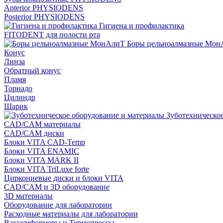
Anterior PHYSIODENS
Posterior PHYSIODENS
Гигиена и профилактика
FITODENT для полости рта
Боры цельноалмазные Мон
Конус
Линза
Обратный конус
Пламя
Торнадо
Цилиндр
Шарик
Зуботехническое
CAD/CAM материалы
CAD/CAM диски
Блоки VITA CAD-Temp
Блоки VITA ENAMIC
Блоки VITA MARK II
Блоки VITA TriLuxe forte
Циркониевые диски и блоки VITA
CAD/CAM и 3D оборудование
3D материалы
Оборудование для лаборатории
Расходные материалы для лаборатории
Вакуумформеры и Термопрессы