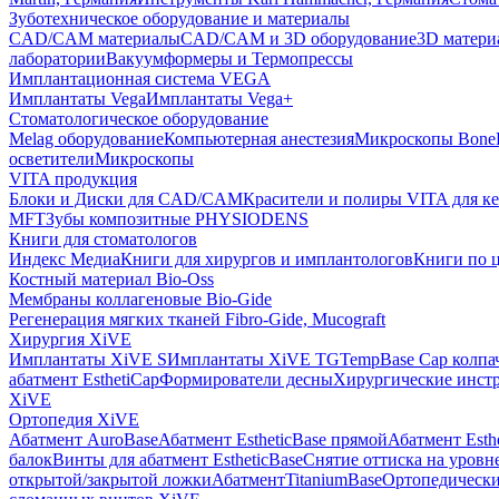
Зуботехническое оборудование и материалы
CAD/CAM материалы
CAD/CAM и 3D оборудование
3D матери
лаборатории
Вакуумформеры и Термопрессы
Имплантационная система VEGA
Имплантаты Vega
Имплантаты Vega+
Стоматологическое оборудование
Melag оборудование
Компьютерная анестезия
Микроскопы Bone
осветители
Микроскопы
VITA продукция
Блоки и Диски для CAD/CAM
Красители и полиры VITA для к
MFT
Зубы композитные PHYSIODENS
Книги для стоматологов
Индекс Медиа
Книги для хирургов и имплантологов
Книги по 
Костный материал Bio-Oss
Мембраны коллагеновые Bio-Gide
Регенерация мягких тканей Fibro-Gide, Mucograft
Хирургия XiVE
Имплантаты XiVE S
Имплантаты XiVE TG
TempBase Cap колпа
абатмент EsthetiCap
Формирователи десны
Хирургические инст
XiVE
Ортопедия XiVE
Абатмент AuroBase
Абатмент EstheticBase прямой
Абатмент Esth
балок
Винты для абатмент EstheticBase
Снятие оттиска на уровн
открытой/закрытой ложки
АбатментTitaniumBase
Ортопедически