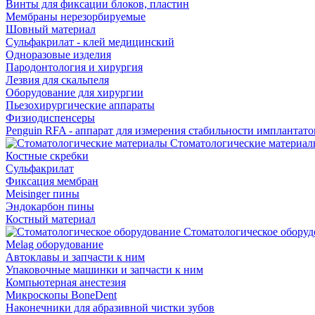
Винты для фиксации блоков, пластин
Мембраны нерезорбируемые
Шовный материал
Сульфакрилат - клей медицинский
Одноразовые изделия
Пародонтология и хирургия
Лезвия для скальпеля
Оборудование для хирургии
Пьезохирургические аппараты
Физиодиспенсеры
Penguin RFA - аппарат для измерения стабильности имплантато
Стоматологические материал
Костные скребки
Сульфакрилат
Фиксация мембран
Meisinger пины
Эндокарбон пины
Костный материал
Стоматологическое оборуд
Melag оборудование
Автоклавы и запчасти к ним
Упаковочные машинки и запчасти к ним
Компьютерная анестезия
Микроскопы BoneDent
Наконечники для абразивной чистки зубов