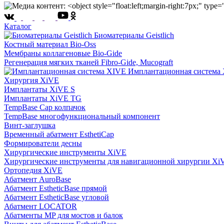
Каталог
Биоматериалы Geistlich
Костный материал Bio-Oss
Мембраны коллагеновые Bio-Gide
Регенерация мягких тканей Fibro-Gide, Mucograft
Имплантационная система
Хирургия XiVE
Имплантаты XiVE S
Имплантаты XiVE TG
TempBase Cap колпачок
TempBase многофункциональный компонент
Винт-заглушка
Временный абатмент EsthetiCap
Формирователи десны
Хирургические инструменты XiVE
Хирургические инструменты для навигационной хирургии Xi
Ортопедия XiVE
Абатмент AuroBase
Абатмент EstheticBase прямой
Абатмент EstheticBase угловой
Абатмент LOCATOR
Абатменты MP для мостов и балок