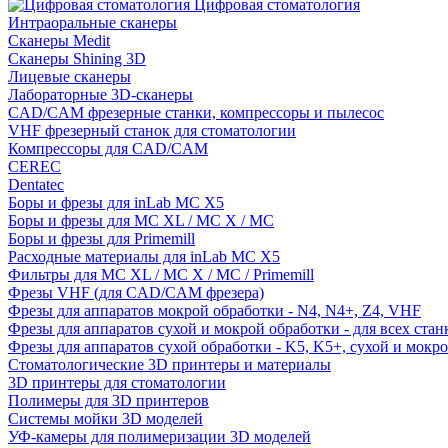
Цифровая стоматология
Интраоральные сканеры
Сканеры Medit
Сканеры Shining 3D
Лицевые сканеры
Лабораторные 3D-сканеры
CAD/CAM фрезерные станки, компрессоры и пылесос
VHF фрезерный станок для стоматологии
Компрессоры для CAD/CAM
CEREC
Dentatec
Боры и фрезы для inLab MC X5
Боры и фрезы для MC XL / MC X / MC
Боры и фрезы для Primemill
Расходные материалы для inLab MC X5
Фильтры для MC XL / MC X / MC / Primemill
Фрезы VHF (для CAD/CAM фрезера)
Фрезы для аппаратов мокрой обработки - N4, N4+, Z4, VHF
Фрезы для аппаратов сухой и мокрой обработки - для всех ста
Фрезы для аппаратов сухой обработки - K5, K5+, сухой и мокр
Стоматологические 3D принтеры и материалы
3D принтеры для стоматологии
Полимеры для 3D принтеров
Системы мойки 3D моделей
УФ-камеры для полимеризации 3D моделей