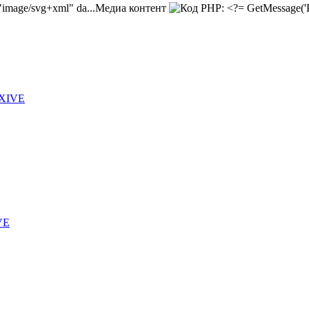
Медиа контент
 XIVE
VE