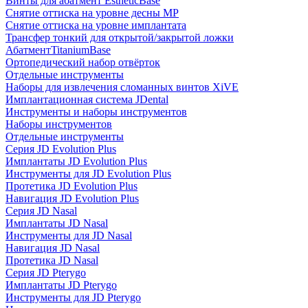
Винты для абатмент EstheticBase
Снятие оттиска на уровне десны MP
Снятие оттиска на уровне имплантата
Трансфер тонкий для открытой/закрытой ложки
АбатментTitaniumBase
Ортопедический набор отвёрток
Отдельные инструменты
Наборы для извлечения сломанных винтов XiVE
Имплантационная система JDental
Инструменты и наборы инструментов
Наборы инструментов
Отдельные инструменты
Серия JD Evolution Plus
Имплантаты JD Evolution Plus
Инструменты для JD Evolution Plus
Протетика JD Evolution Plus
Навигация JD Evolution Plus
Серия JD Nasal
Имплантаты JD Nasal
Инструменты для JD Nasal
Навигация JD Nasal
Протетика JD Nasal
Серия JD Pterygo
Имплантаты JD Pterygo
Инструменты для JD Pterygo