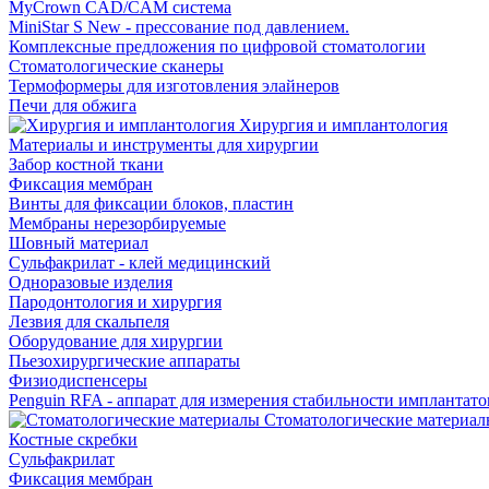
MyCrown CAD/CAM система
MiniStar S New - прессование под давлением.
Комплексные предложения по цифровой стоматологии
Стоматологические сканеры
Термоформеры для изготовления элайнеров
Печи для обжига
Хирургия и имплантология
Материалы и инструменты для хирургии
Забор костной ткани
Фиксация мембран
Винты для фиксации блоков, пластин
Мембраны нерезорбируемые
Шовный материал
Сульфакрилат - клей медицинский
Одноразовые изделия
Пародонтология и хирургия
Лезвия для скальпеля
Оборудование для хирургии
Пьезохирургические аппараты
Физиодиспенсеры
Penguin RFA - аппарат для измерения стабильности имплантато
Стоматологические материал
Костные скребки
Сульфакрилат
Фиксация мембран