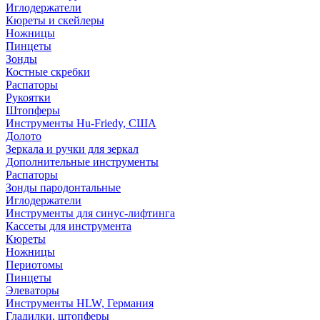
Иглодержатели
Кюреты и скейлеры
Ножницы
Пинцеты
Зонды
Костные скребки
Распаторы
Рукоятки
Штопферы
Инструменты Hu-Friedy, США
Долото
Зеркала и ручки для зеркал
Дополнительные инструменты
Распаторы
Зонды пародонтальные
Иглодержатели
Инструменты для синус-лифтинга
Кассеты для инструмента
Кюреты
Ножницы
Периотомы
Пинцеты
Элеваторы
Инструменты HLW, Германия
Гладилки, штопферы