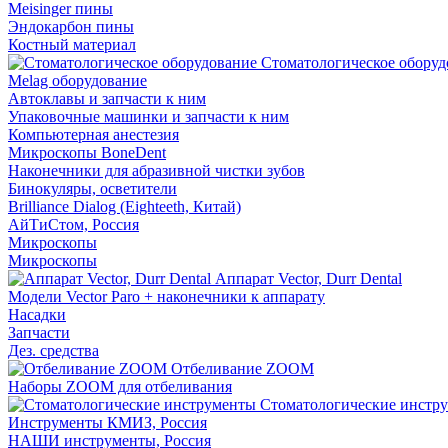
Meisinger пины
Эндокарбон пины
Костный материал
Стоматологическое оборуд
Melag оборудование
Автоклавы и запчасти к ним
Упаковочные машинки и запчасти к ним
Компьютерная анестезия
Микроскопы BoneDent
Наконечники для абразивной чистки зубов
Бинокуляры, осветители
Brilliance Dialog (Eighteeth, Китай)
АйТиСтом, Россия
Микроскопы
Микроскопы
Аппарат Vector, Durr Dental
Модели Vector Paro + наконечники к аппарату
Насадки
Запчасти
Дез. средства
Отбеливание ZOOM
Наборы ZOOM для отбеливания
Стоматологические инстр
Инструменты КМИЗ, Россия
НАШИ инструменты, Россия