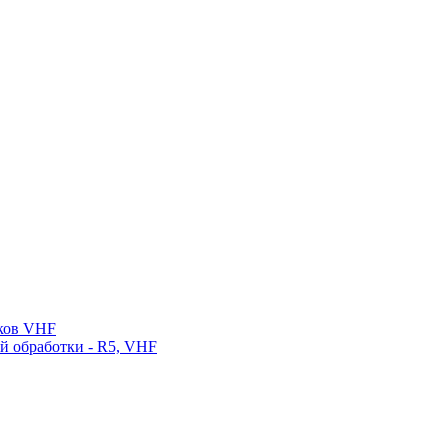
нков VHF
ой обработки - R5, VHF