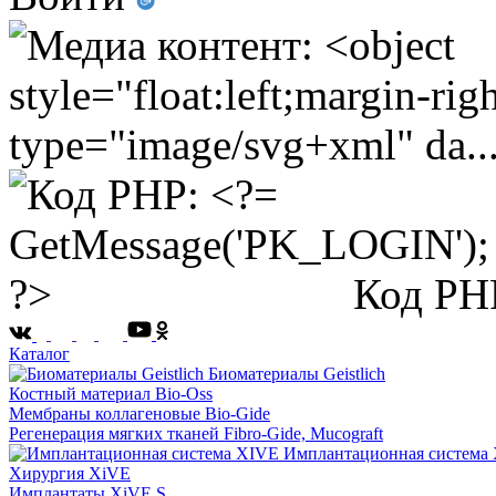
Код PH
Каталог
Биоматериалы Geistlich
Костный материал Bio-Oss
Мембраны коллагеновые Bio-Gide
Регенерация мягких тканей Fibro-Gide, Mucograft
Имплантационная система
Хирургия XiVE
Имплантаты XiVE S