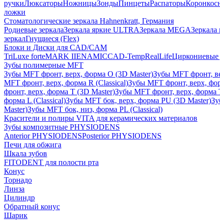
ручки
Люксаторы
Ножницы
Зонды
Пинцеты
Распаторы
Коронкос
ложки
Стоматологические зеркала Hahnenkratt, Германия
Родиевые зеркала
Зеркала яркие ULTRA
Зеркала MEGA
Зеркала 
зеркал
Гнущиеся (Flex)
Блоки и Диски для CAD/CAM
TriLuxe forte
MARK II
ENAMIC
CAD-Temp
RealLife
Циркониевые 
Зубы полимерные MFT
Зубы MFT фронт, верх, форма O (3D Master)
Зубы MFT фронт, вер
MFT фронт, верх, форма R (Classical)
Зубы MFT фронт, верх, фор
фронт, верх, форма T (3D Master)
Зубы MFT фронт, верх, форма T 
форма L (Classical)
Зубы MFT бок, верх, форма PU (3D Master)
Зу
Master)
Зубы MFT бок, низ, форма PL (Classical)
Красители и полиры VITA для керамических материалов
Зубы композитные PHYSIODENS
Anterior PHYSIODENS
Posterior PHYSIODENS
Печи для обжига
Шкала зубов
FITODENT для полости рта
Конус
Торнадо
Линза
Цилиндр
Обратный конус
Шарик