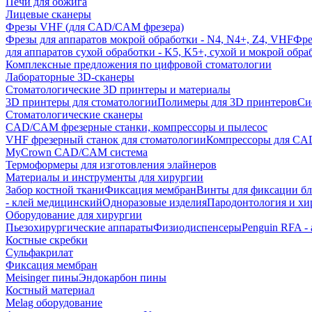
Печи для обжига
Лицевые сканеры
Фрезы VHF (для CAD/CAM фрезера)
Фрезы для аппаратов мокрой обработки - N4, N4+, Z4, VHF
Фре
для аппаратов сухой обработки - K5, K5+, сухой и мокрой обра
Комплексные предложения по цифровой стоматологии
Лабораторные 3D-сканеры
Стоматологические 3D принтеры и материалы
3D принтеры для стоматологии
Полимеры для 3D принтеров
Си
Стоматологические сканеры
CAD/CAM фрезерные станки, компрессоры и пылесос
VHF фрезерный станок для стоматологии
Компрессоры для C
MyCrown CAD/CAM система
Термоформеры для изготовления элайнеров
Материалы и инструменты для хирургии
Забор костной ткани
Фиксация мембран
Винты для фиксации бл
- клей медицинский
Одноразовые изделия
Пародонтология и хи
Оборудование для хирургии
Пьезохирургические аппараты
Физиодиспенсеры
Penguin RFA -
Костные скребки
Сульфакрилат
Фиксация мембран
Meisinger пины
Эндокарбон пины
Костный материал
Melag оборудование