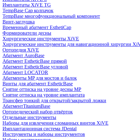
Имплантаты XiVE TG
TempBase Cap колпачок
TempBase многофункциональный компонент
Винт-заглушка
Временный абатмент EsthetiCap
Формирователи десны
Хирургические инструменты XiVE
Хирургические инструменты для навигационной хирургии Xi
Ортопедия XiVE
Абатмент AuroBase
Абатмент EstheticBase прямой
Абатмент EstheticBase угловой
Абатмент LOCATOR
Абатменты MP для мостов и балок
Винты для абатмент EstheticBase
Снятие оттиска на уровне десны MP
Снятие оттиска на уровне имплантата
Трансфер тонкий для открытой/закрытой ложки
АбатментTitaniumBase
Ортопедический набор отвёрток
Отдельные инструменты
Наборы для извлечения сломанных винтов XiVE
Имплантационная система JDental
Инструменты и наборы инструментов
Наборы инструментов