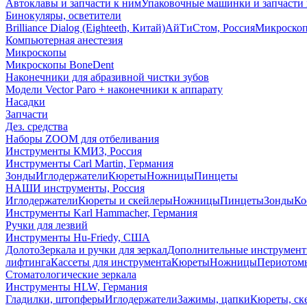
Автоклавы и запчасти к ним
Упаковочные машинки и запчасти 
Бинокуляры, осветители
Brilliance Dialog (Eighteeth, Китай)
АйТиСтом, Россия
Микроско
Компьютерная анестезия
Микроскопы
Микроскопы BoneDent
Наконечники для абразивной чистки зубов
Модели Vector Paro + наконечники к аппарату
Насадки
Запчасти
Дез. средства
Наборы ZOOM для отбеливания
Инструменты КМИЗ, Россия
Инструменты Carl Martin, Германия
Зонды
Иглодержатели
Кюреты
Ножницы
Пинцеты
НАШИ инструменты, Россия
Иглодержатели
Кюреты и скейлеры
Ножницы
Пинцеты
Зонды
Ко
Инструменты Karl Hammacher, Германия
Ручки для лезвий
Инструменты Hu-Friedy, США
Долото
Зеркала и ручки для зеркал
Дополнительные инструмен
лифтинга
Кассеты для инструмента
Кюреты
Ножницы
Периотом
Стоматологические зеркала
Инструменты HLW, Германия
Гладилки, штопферы
Иглодержатели
Зажимы, цапки
Кюреты, ск