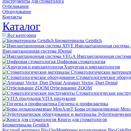
Инструменты для стоматолога
Отбеливание
Оборудование
Контакты
Каталог
Все категории
Биоматериалы Geistlich
Имплантационная система
Имплантационная система JDental
Имплантационная систем
Цифровая стоматология
Хирургия и имплантология
Стоматологические материал
Стоматологическое оборуд
Аппарат Vector, Durr Dental
Отбеливание ZOOM
Стоматологические инстр
VITA продукция
Гигиена и профилактика
Боры цельноалмазные Мон
Зуботехническое
Книги для стоматологов
Биоматериалы Geistlich
Костный материал Bio-Oss
Мембраны коллагеновые Bio-Gide
Ре