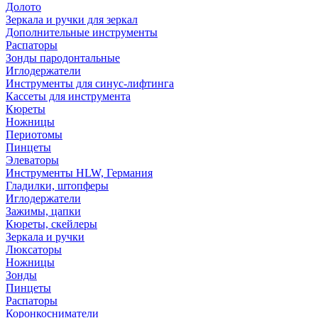
Долото
Зеркала и ручки для зеркал
Дополнительные инструменты
Распаторы
Зонды пародонтальные
Иглодержатели
Инструменты для синус-лифтинга
Кассеты для инструмента
Кюреты
Ножницы
Периотомы
Пинцеты
Элеваторы
Инструменты HLW, Германия
Гладилки, штопферы
Иглодержатели
Зажимы, цапки
Кюреты, скейлеры
Зеркала и ручки
Люксаторы
Ножницы
Зонды
Пинцеты
Распаторы
Коронкосниматели