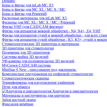
Dentatec
Боры и фрезы для inLab MC X5
Боры и фрезы для MC XL / MC X / MC
Боры и фрезы для Primemill
Расходные материалы для inLab MC X5
Фильтры для MC XL / MC X / MC / Primemill
Фрезы VHF (для CAD/CAM фрезера)
Фрезы для аппаратов мокрой обработки - N4, N4+, Z4, VHF
Фрезы для аппаратов сухой и мокрой обработки - для всех ста
Фрезы для аппаратов сухой обработки - K5, K5+, сухой и мокр
Стоматологические 3D принтеры и материалы
3D принтеры для стоматологии
Полимеры для 3D принтеров
Системы мойки 3D моделей
УФ-камеры для полимеризации 3D моделей
MyCrown CAD/CAM система
MiniStar S New - прессование под давлением.
Комплексные предложения по цифровой стоматологии
Стоматологические сканеры
Термоформеры для изготовления элайнеров
Печи для обжига
Хирургия и имплантология
Материалы и инструменты для хирургии
Забор костной ткани
Фиксация мембран