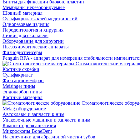
Винты для фиксации блоков, пластин
Мембраны нерезорбируемые
Шовный материал
Сульфакрилат - клей медицинский
Одноразовые изделия
Пародонтология и хирургия
Лезвия для скальпеля
Оборудование для хирургии
Пьезохирургические аппараты
Физиодиспенсеры
Penguin RFA - аппарат для измерения стабильности имплантато
Стоматологические материал
Костные скребки
Сульфакрилат
Фиксация мембран
Meisinger пины
Эндокарбон пины
Костный материал
Стоматологическое оборуд
Melag оборудование
Автоклавы и запчасти к ним
Упаковочные машинки и запчасти к ним
Компьютерная анестезия
Микроскопы BoneDent
Наконечники для абразивной чистки зубов