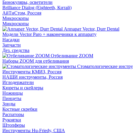
Бинокуляры, осветители
Brilliance Dialog (Eighteeth, Китай)
АйТиСтом, Россия
Микроскопы
Микроскопы
Аппарат Vector, Durr Dental
Модели Vector Paro + наконечники к аппарату
Насадки
Запчасти
Дез. средства
Отбеливание ZOOM
Наборы ZOOM для отбеливания
Стоматологические инстр
Инструменты КМИЗ, Россия
НАШИ инструменты, Россия
Иглодержатели
Кюреты и скейлеры
Ножницы
Пинцеты
Зонды
Костные скребки
Распаторы
Рукоятки
Штопферы
Инструменты Hu-Friedy, США