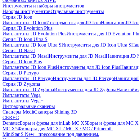
сломанных винтов XiVE
Инструменты и наборы инструментов
Наборы инструментов
Отдельные инструменты
Серия JD Icon
Имплантаты JD Icon
Инструменты для JD Icon
Навигация JD Ico
Серия JD Evolution Plus
Имплантаты JD Evolution Plus
Инструменты для JD Evolution Plu
Серия JD Icon Ultra S
Имплантаты JD Icon Ultra S
Инструменты для JD Icon Ultra S
Нав
Серия JD Nasal
Имплантаты JD Nasal
Инструменты для JD Nasal
Навигация JD N
Серия JD Icon Plus
Имплантаты JD Icon Plus
Инструменты для JD Icon Plus
Навигаци
Серия JD Pterygo
Имплантаты JD Pterygo
Инструменты для JD Pterygo
Навигация
Серия JD Zygoma
Имплантаты JD Zygoma
Инструменты для JD Zygoma
Навигайия
Имплантаты Vega
Имплантаты Vega+
Интраоральные сканеры
Сканеры Medit
Сканеры Shining 3D
CEREC
Dentatec
Боры и фрезы для inLab MC X5
Боры и фрезы для MC X
MC X5
Фильтры для MC XL / MC X / MC / Primemill
MiniStar S New - прессование под давлением.