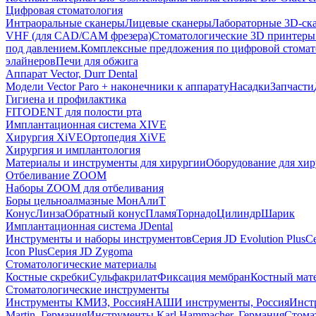
Цифровая стоматология
Интраоральные сканеры
Лицевые сканеры
Лабораторные 3D-ск
VHF (для CAD/CAM фрезера)
Стоматологические 3D принтеры
под давлением.
Комплексные предложения по цифровой стома
элайнеров
Печи для обжига
Аппарат Vector, Durr Dental
Модели Vector Paro + наконечники к аппарату
Насадки
Запчасти
Гигиена и профилактика
FITODENT для полости рта
Имплантационная система XIVE
Хирургия XiVE
Ортопедия XiVE
Хирургия и имплантология
Материалы и инструменты для хирургии
Оборудование для хи
Отбеливание ZOOM
Наборы ZOOM для отбеливания
Боры цельноалмазные МонАлиТ
Конус
Линза
Обратный конус
Пламя
Торнадо
Цилиндр
Шарик
Имплантационная система JDental
Инструменты и наборы инструментов
Серия JD Evolution Plus
Се
Icon Plus
Серия JD Zygoma
Стоматологические материалы
Костные скребки
Сульфакрилат
Фиксация мембран
Костный мат
Стоматологические инструменты
Инструменты КМИЗ, Россия
НАШИ инструменты, Россия
Инст
Martin, Германия
Инструменты Karl Hammacher, Германия
Стома