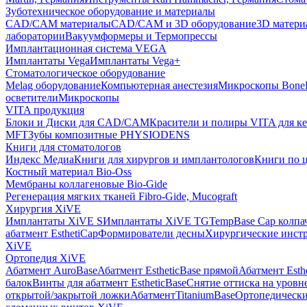
Зуботехническое оборудование и материалы
CAD/CAM материалы
CAD/CAM и 3D оборудование
3D матери
лаборатории
Вакуумформеры и Термопрессы
Имплантационная система VEGA
Имплантаты Vega
Имплантаты Vega+
Стоматологическое оборудование
Melag оборудование
Компьютерная анестезия
Микроскопы Bone
осветители
Микроскопы
VITA продукция
Блоки и Диски для CAD/CAM
Красители и полиры VITA для к
MFT
Зубы композитные PHYSIODENS
Книги для стоматологов
Индекс Медиа
Книги для хирургов и имплантологов
Книги по 
Костный материал Bio-Oss
Мембраны коллагеновые Bio-Gide
Регенерация мягких тканей Fibro-Gide, Mucograft
Хирургия XiVE
Имплантаты XiVE S
Имплантаты XiVE TG
TempBase Cap колпа
абатмент EsthetiCap
Формирователи десны
Хирургические инст
XiVE
Ортопедия XiVE
Абатмент AuroBase
Абатмент EstheticBase прямой
Абатмент Esth
балок
Винты для абатмент EstheticBase
Снятие оттиска на уровн
открытой/закрытой ложки
АбатментTitaniumBase
Ортопедически