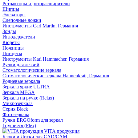
Ретракторы и роторасширители
Щипцы
Элеваторы
Слепочные ложки
Инструменты Carl Martin, Германия
Зонды
Иглодержатели
Кюреты
Ножницы
Пинцеты
Инструменты Karl Hammacher, Германия
Ручки для лезвий
Стоматологические зеркала
Стоматологические зеркала Hahnenkratt, Германия
Родиевые зеркала
Зеркала яркие ULTRA
Зеркала MEGA
Зеркала на ручке (Relax)
Микрозеркала
Серия Black
Фотозеркала
Ручки ERGOform для зеркал
Гнущиеся (Flex)
VITA продукция
Блоки и Диски для CAD/CAM