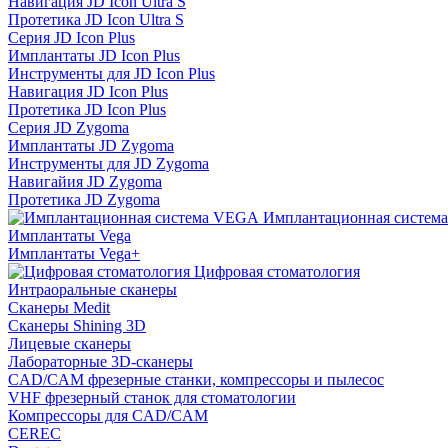
Навигация JD Icon Ultra S
Протетика JD Icon Ultra S
Серия JD Icon Plus
Имплантаты JD Icon Plus
Инструменты для JD Icon Plus
Навигация JD Icon Plus
Протетика JD Icon Plus
Серия JD Zygoma
Имплантаты JD Zygoma
Инструменты для JD Zygoma
Навигайия JD Zygoma
Протетика JD Zygoma
Имплантационная систем
Имплантаты Vega
Имплантаты Vega+
Цифровая стоматология
Интраоральные сканеры
Сканеры Medit
Сканеры Shining 3D
Лицевые сканеры
Лабораторные 3D-сканеры
CAD/CAM фрезерные станки, компрессоры и пылесос
VHF фрезерный станок для стоматологии
Компрессоры для CAD/CAM
CEREC