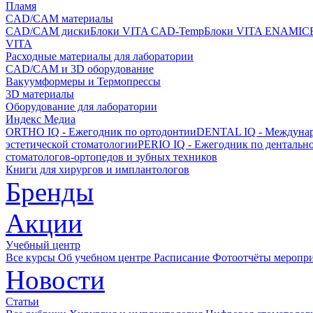
Пламя
CAD/CAM материалы
CAD/CAM диски
Блоки VITA CAD-Temp
Блоки VITA ENAMIC
VITA
Расходные материалы для лаборатории
CAD/CAM и 3D оборудование
Вакуумформеры и Термопрессы
3D материалы
Оборудование для лаборатории
Индекс Медиа
ORTHO IQ - Ежегодник по ортодонтии
DENTAL IQ - Междунар
эстетической стоматологии
PERIO IQ - Ежегодник по дентальн
стоматологов-ортопедов и зубных техников
Книги для хирургов и имплантологов
Бренды
Акции
Учебный центр
Все курсы
Об учебном центре
Расписание
Фотоотчёты меропр
Новости
Статьи