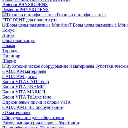
Anterior PHYSIODENS
Posterior PHYSIODENS
Гигиена и профилактика
FITODENT для полости рта
Боры цельноалмазные Мон
Конус
Линза
Обратный конус
Пламя
Торнадо
Цилиндр
Шарик
Зуботехническое
CAD/CAM материалы
CAD/CAM диски
Блоки VITA CAD-Temp
Блоки VITA ENAMIC
Блоки VITA MARK II
Блоки VITA TriLuxe forte
Циркониевые диски и блоки VITA
CAD/CAM и 3D оборудование
3D материалы
Оборудование для лаборатории
Расходные материалы для лаборатории
Вакуумформеры и Термопрессы