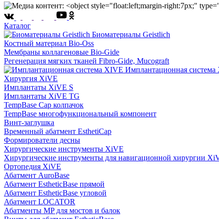
Каталог
Биоматериалы Geistlich
Костный материал Bio-Oss
Мембраны коллагеновые Bio-Gide
Регенерация мягких тканей Fibro-Gide, Mucograft
Имплантационная система
Хирургия XiVE
Имплантаты XiVE S
Имплантаты XiVE TG
TempBase Cap колпачок
TempBase многофункциональный компонент
Винт-заглушка
Временный абатмент EsthetiCap
Формирователи десны
Хирургические инструменты XiVE
Хирургические инструменты для навигационной хирургии Xi
Ортопедия XiVE
Абатмент AuroBase
Абатмент EstheticBase прямой
Абатмент EstheticBase угловой
Абатмент LOCATOR
Абатменты MP для мостов и балок