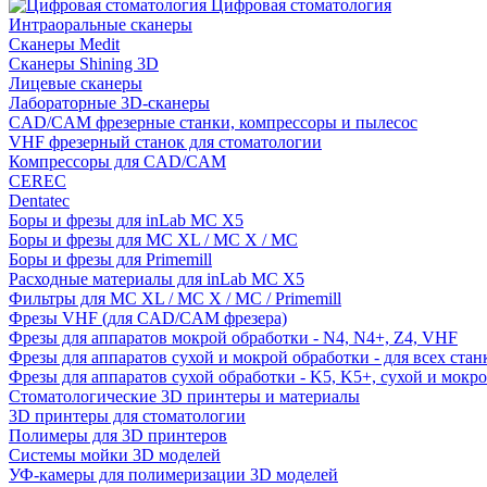
Цифровая стоматология
Интраоральные сканеры
Сканеры Medit
Сканеры Shining 3D
Лицевые сканеры
Лабораторные 3D-сканеры
CAD/CAM фрезерные станки, компрессоры и пылесос
VHF фрезерный станок для стоматологии
Компрессоры для CAD/CAM
CEREC
Dentatec
Боры и фрезы для inLab MC X5
Боры и фрезы для MC XL / MC X / MC
Боры и фрезы для Primemill
Расходные материалы для inLab MC X5
Фильтры для MC XL / MC X / MC / Primemill
Фрезы VHF (для CAD/CAM фрезера)
Фрезы для аппаратов мокрой обработки - N4, N4+, Z4, VHF
Фрезы для аппаратов сухой и мокрой обработки - для всех ста
Фрезы для аппаратов сухой обработки - K5, K5+, сухой и мокр
Стоматологические 3D принтеры и материалы
3D принтеры для стоматологии
Полимеры для 3D принтеров
Системы мойки 3D моделей
УФ-камеры для полимеризации 3D моделей