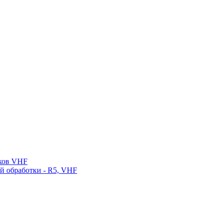
нков VHF
ой обработки - R5, VHF