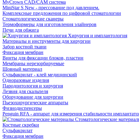
MyCrown CAD/CAM система
MiniStar S New - прессование под давлением.
Комплексные предложения по цифровой стоматологии
Стоматологические сканеры
Термоформеры для изготовления элайнеров
Печи для обжига
Хирургия и имплантология
Материалы и инструменты для хирургии
Забор костной ткани
Фиксация мембран
Винты для фиксации блоков, пластин
Мембраны нерезорбируемые
Шовный материал
Сульфакрилат - клей медицинский
Одноразовые изделия
Пародонтология и хирургия
Лезвия для скальпеля
Оборудование для хирургии
Пьезохирургические аппараты
Физиодиспенсеры
Penguin RFA - аппарат для измерения стабильности имплантато
Стоматологические материал
Костные скребки
Сульфакрилат
Фиксация мембран