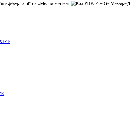
Медиа контент
 XIVE
VE