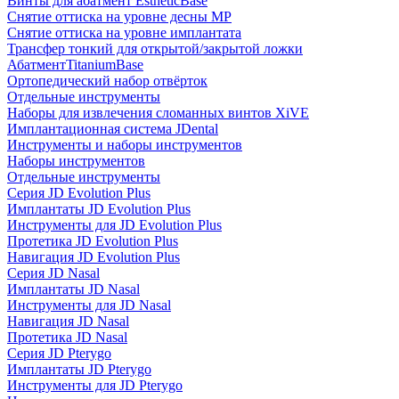
Винты для абатмент EstheticBase
Снятие оттиска на уровне десны MP
Снятие оттиска на уровне имплантата
Трансфер тонкий для открытой/закрытой ложки
АбатментTitaniumBase
Ортопедический набор отвёрток
Отдельные инструменты
Наборы для извлечения сломанных винтов XiVE
Имплантационная система JDental
Инструменты и наборы инструментов
Наборы инструментов
Отдельные инструменты
Серия JD Evolution Plus
Имплантаты JD Evolution Plus
Инструменты для JD Evolution Plus
Протетика JD Evolution Plus
Навигация JD Evolution Plus
Серия JD Nasal
Имплантаты JD Nasal
Инструменты для JD Nasal
Навигация JD Nasal
Протетика JD Nasal
Серия JD Pterygo
Имплантаты JD Pterygo
Инструменты для JD Pterygo