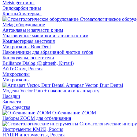
Meisinger пины
Эндокарбон пины
Костный материал
Стоматологическое оборуд
Melag оборудование
Автоклавы и запчасти к ним
Упаковочные машинки и запчасти к ним
Компьютерная анестезия
Микроскопы BoneDent
Наконечники для абразивной чистки зубов
Бинокуляры, осветители
Brilliance Dialog (Eighteeth, Китай)
АйТиСтом, Россия
Микроскопы
Микроскопы
Аппарат Vector, Durr Dental
Модели Vector Paro + наконечники к аппарату
Насадки
Запчасти
Дез. средства
Отбеливание ZOOM
Наборы ZOOM для отбеливания
Стоматологические инстр
Инструменты КМИЗ, Россия
НАШИ инструменты, Россия