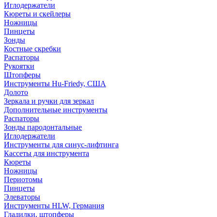
Иглодержатели
Кюреты и скейлеры
Ножницы
Пинцеты
Зонды
Костные скребки
Распаторы
Рукоятки
Штопферы
Инструменты Hu-Friedy, США
Долото
Зеркала и ручки для зеркал
Дополнительные инструменты
Распаторы
Зонды пародонтальные
Иглодержатели
Инструменты для синус-лифтинга
Кассеты для инструмента
Кюреты
Ножницы
Периотомы
Пинцеты
Элеваторы
Инструменты HLW, Германия
Гладилки, штопферы