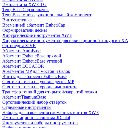
Имплантаты XiVE TG
TempBase Cap колпачок
TempBase многофункциональный компонент
Винт-заглушка
Временный абатмент EsthetiCap
Формирователи десны
Хирургические инструменты XiVE
Хирургические инструменты для навигационной хирургии Xi
Ортопедия XiVE
Абатмент AuroBase
Абатмент EstheticBase прямой
Абатмент EstheticBase угловой
Абатмент LOCATOR
Абатменты MP для мостов и балок
Винты для абатмент EstheticBase
Снятие оттиска на уровне десны MP
Снятие оттиска на уровне имплантата
Трансфер тонкий для открытой/закрытой ложки
АбатментTitaniumBase
Ортопедический набор отвёрток
Отдельные инструменты
Наборы для извлечения сломанных винтов XiVE
Имплантационная система JDental
Инструменты и наборы инструментов
Наборы инструментов