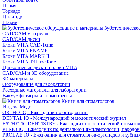
Пламя
Торнадо
Цилиндр
Шарик
Зуботехническое
CAD/CAM материалы
CAD/CAM диски
Блоки VITA CAD-Temp
Блоки VITA ENAMIC
Блоки VITA MARK II
Блоки VITA TriLuxe forte
Циркониевые диски и блоки VITA
CAD/CAM и 3D оборудование
3D материалы
Оборудование для лаборатории
Расходные материалы для лаборатории
Вакуумформеры и Термопрессы
Книги для стоматологов
Индекс Медиа
ORTHO IQ - Ежегодник по ортодонтии
DENTAL IQ - Международный эндодонтический журнал
ESTHETIC DENTISTRY - Ежегодник по эстетической стомато
PERIO IQ - Ежегодник по дентальной имплантологии, пародо
PROLAB IQ - Ежегодник для стоматологов-ортопедов и зубны