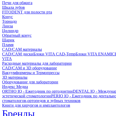
Печи для обжига
Шкала зубов
FITODENT для полости рта
Конус
Торнадо
Линза
Цилиндр
Обратный конус
Шарик
Пламя
CAD/CAM материалы
CAD/CAM диски
Блоки VITA CAD-Temp
Блоки VITA ENAMIC
VITA
Расходные материалы для лаборатории
CAD/CAM и 3D оборудование
Вакуумформеры и Термопрессы
3D материалы
Оборудование для лаборатории
Индекс Медиа
ORTHO IQ - Ежегодник по ортодонтии
DENTAL IQ - Междунар
эстетической стоматологии
PERIO IQ - Ежегодник по дентальн
стоматологов-ортопедов и зубных техников
Книги для хирургов и имплантологов
Бренды