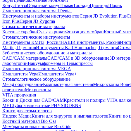
Боры цельноалмазные МонАлиТ
Конус
Линза
Обратный конус
Пламя
Торнадо
Цилиндр
Шарик
Имплантационная система JDental
Инструменты и наборы инструментов
Серия JD Evolution Plus
Се
Icon Plus
Серия JD Zygoma
Стоматологические материалы
Костные скребки
Сульфакрилат
Фиксация мембран
Костный мат
Стоматологические инструменты
Инструменты КМИЗ, Россия
НАШИ инструменты, Россия
Инст
Martin, Германия
Инструменты Karl Hammacher, Германия
Стома
Зуботехническое оборудование и материалы
CAD/CAM материалы
CAD/CAM и 3D оборудование
3D матери
лаборатории
Вакуумформеры и Термопрессы
Имплантационная система VEGA
Имплантаты Vega
Имплантаты Vega+
Стоматологическое оборудование
Melag оборудование
Компьютерная анестезия
Микроскопы Bone
осветители
Микроскопы
VITA продукция
Блоки и Диски для CAD/CAM
Красители и полиры VITA для к
MFT
Зубы композитные PHYSIODENS
Книги для стоматологов
Индекс Медиа
Книги для хирургов и имплантологов
Книги по 
Костный материал Bio-Oss
Мембраны коллагеновые Bio-Gide