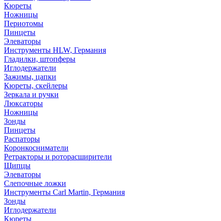
Кюреты
Ножницы
Периотомы
Пинцеты
Элеваторы
Инструменты HLW, Германия
Гладилки, штопферы
Иглодержатели
Зажимы, цапки
Кюреты, скейлеры
Зеркала и ручки
Люксаторы
Ножницы
Зонды
Пинцеты
Распаторы
Коронкосниматели
Ретракторы и роторасширители
Щипцы
Элеваторы
Слепочные ложки
Инструменты Carl Martin, Германия
Зонды
Иглодержатели
Кюреты