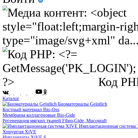
Код PH
Каталог
Биоматериалы Geistlich
Костный материал Bio-Oss
Мембраны коллагеновые Bio-Gide
Регенерация мягких тканей Fibro-Gide, Mucograft
Имплантационная система
Хирургия XiVE
Имплантаты XiVE S