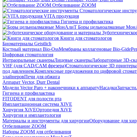
Отбеливание ZOOM
Стоматологические инстр
VITA продукция
Гигиена и профилактика
Боры цельноалмазные Мон
Зуботехническое
Книги для стоматологов
Биоматериалы Geistlich
Костный материал Bio-Oss
Мембраны коллагеновые Bio-Gide
Ре
Цифровая стоматология
Интраоральные сканеры
Лицевые сканеры
Лабораторные 3D-ск
VHF (для CAD/CAM фрезера)
Стоматологические 3D принтеры
под давлением.
Комплексные предложения по цифровой стома
элайнеров
Печи для обжига
Аппарат Vector, Durr Dental
Модели Vector Paro + наконечники к аппарату
Насадки
Запчасти
Гигиена и профилактика
FITODENT для полости рта
Имплантационная система XIVE
Хирургия XiVE
Ортопедия XiVE
Хирургия и имплантология
Материалы и инструменты для хирургии
Оборудование для хи
Отбеливание ZOOM
Наборы ZOOM для отбеливания