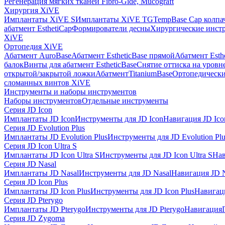
Регенерация мягких тканей Fibro-Gide, Mucograft
Хирургия XiVE
Имплантаты XiVE S
Имплантаты XiVE TG
TempBase Cap колпа
абатмент EsthetiCap
Формирователи десны
Хирургические инст
XiVE
Ортопедия XiVE
Абатмент AuroBase
Абатмент EstheticBase прямой
Абатмент Esth
балок
Винты для абатмент EstheticBase
Снятие оттиска на уровн
открытой/закрытой ложки
АбатментTitaniumBase
Ортопедически
сломанных винтов XiVE
Инструменты и наборы инструментов
Наборы инструментов
Отдельные инструменты
Серия JD Icon
Имплантаты JD Icon
Инструменты для JD Icon
Навигация JD Ico
Серия JD Evolution Plus
Имплантаты JD Evolution Plus
Инструменты для JD Evolution Plu
Серия JD Icon Ultra S
Имплантаты JD Icon Ultra S
Инструменты для JD Icon Ultra S
Нав
Серия JD Nasal
Имплантаты JD Nasal
Инструменты для JD Nasal
Навигация JD N
Серия JD Icon Plus
Имплантаты JD Icon Plus
Инструменты для JD Icon Plus
Навигаци
Серия JD Pterygo
Имплантаты JD Pterygo
Инструменты для JD Pterygo
Навигация
Серия JD Zygoma