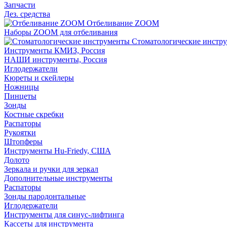
Запчасти
Дез. средства
Отбеливание ZOOM
Наборы ZOOM для отбеливания
Стоматологические инстр
Инструменты КМИЗ, Россия
НАШИ инструменты, Россия
Иглодержатели
Кюреты и скейлеры
Ножницы
Пинцеты
Зонды
Костные скребки
Распаторы
Рукоятки
Штопферы
Инструменты Hu-Friedy, США
Долото
Зеркала и ручки для зеркал
Дополнительные инструменты
Распаторы
Зонды пародонтальные
Иглодержатели
Инструменты для синус-лифтинга
Кассеты для инструмента