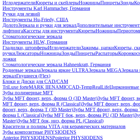
Иглодержатели
Кюреты и скейлеры
Ножницы
Пинцеты
Зонды
Ко
Инструменты Karl Hammacher, Германия
Ручки для лезвий
Инструменты Hu-Friedy, США
Долото
Зеркала и ручки для зеркал
Дополнительные инструмен
лифтинга
Кассеты для инструмента
Кюреты
Ножницы
Периотом
Стоматологические зеркала
Инструменты HLW, Германия
Гладилки, штопферы
Иглодержатели
Зажимы, цапки
Кюреты, ск
ручки
Люксаторы
Ножницы
Зонды
Пинцеты
Распаторы
Коронкос
ложки
Стоматологические зеркала Hahnenkratt, Германия
Родиевые зеркала
Зеркала яркие ULTRA
Зеркала MEGA
Зеркала 
зеркал
Гнущиеся (Flex)
Блоки и Диски для CAD/CAM
TriLuxe forte
MARK II
ENAMIC
CAD-Temp
RealLife
Циркониевые 
Зубы полимерные MFT
Зубы MFT фронт, верх, форма O (3D Master)
Зубы MFT фронт, вер
MFT фронт, верх, форма R (Classical)
Зубы MFT фронт, верх, фор
фронт, верх, форма T (3D Master)
Зубы MFT фронт, верх, форма T 
форма L (Classical)
Зубы MFT бок, верх, форма PU (3D Master)
Зу
Master)
Зубы MFT бок, низ, форма PL (Classical)
Красители и полиры VITA для керамических материалов
Зубы композитные PHYSIODENS
Anterior PHYSIODENS
Posterior PHYSIODENS