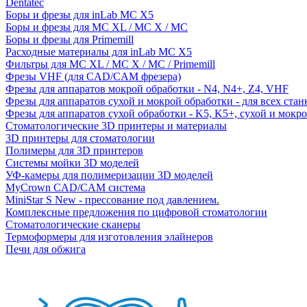
Dentatec
Боры и фрезы для inLab MC X5
Боры и фрезы для MC XL / MC X / MC
Боры и фрезы для Primemill
Расходные материалы для inLab MC X5
Фильтры для MC XL / MC X / MC / Primemill
Фрезы VHF (для CAD/CAM фрезера)
Фрезы для аппаратов мокрой обработки - N4, N4+, Z4, VHF
Фрезы для аппаратов сухой и мокрой обработки - для всех ста
Фрезы для аппаратов сухой обработки - K5, K5+, сухой и мокр
Стоматологические 3D принтеры и материалы
3D принтеры для стоматологии
Полимеры для 3D принтеров
Системы мойки 3D моделей
УФ-камеры для полимеризации 3D моделей
MyCrown CAD/CAM система
MiniStar S New - прессование под давлением.
Комплексные предложения по цифровой стоматологии
Стоматологические сканеры
Термоформеры для изготовления элайнеров
Печи для обжига