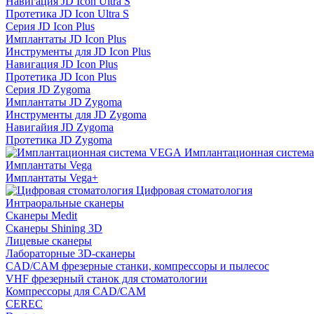
Навигация JD Icon Ultra S
Протетика JD Icon Ultra S
Серия JD Icon Plus
Имплантаты JD Icon Plus
Инструменты для JD Icon Plus
Навигация JD Icon Plus
Протетика JD Icon Plus
Серия JD Zygoma
Имплантаты JD Zygoma
Инструменты для JD Zygoma
Навигайия JD Zygoma
Протетика JD Zygoma
Имплантационная систем
Имплантаты Vega
Имплантаты Vega+
Цифровая стоматология
Интраоральные сканеры
Сканеры Medit
Сканеры Shining 3D
Лицевые сканеры
Лабораторные 3D-сканеры
CAD/CAM фрезерные станки, компрессоры и пылесос
VHF фрезерный станок для стоматологии
Компрессоры для CAD/CAM
CEREC