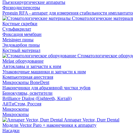
Пьезохирургические аппараты
Физиодиспенсеры
Penguin RFA - аппарат для измерения стабильности имплантато
Стоматологические материал
Костные скребки
Сульфакрилат
Фиксация мембран
Meisinger пины
Эндокарбон пины
Костный материал
Стоматологическое оборуд
Melag оборудование
Автоклавы и запчасти к ним
Упаковочные машинки и запчасти к ним
Компьютерная анестезия
Микроскопы BoneDent
Наконечники для абразивной чистки зубов
Бинокуляры, осветители
Brilliance Dialog (Eighteeth, Китай)
АйТиСтом, Россия
Микроскопы
Микроскопы
Аппарат Vector, Durr Dental
Модели Vector Paro + наконечники к аппарату
Насадки