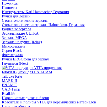
Ножницы
Пинцеты
Инструменты Karl Hammacher, Германия
Ручки для лезвий
Стоматологические зеркала
Стоматологические зеркала Hahnenkratt, Германия
Родиевые зеркала
Зеркала яркие ULTRA
Зеркала MEGA
Зеркала на ручке (Relax)
Микрозеркала
Серия Black
Фотозеркала
Ручки ERGOform для зеркал
Гнущиеся (Flex)
VITA продукция
Блоки и Диски для CAD/CAM
TriLuxe forte
MARK II
ENAMIC
CAD-Temp
RealLife
Циркониевые диски и блоки
Красители и полиры VITA для керамических материалов
Печи для обжига