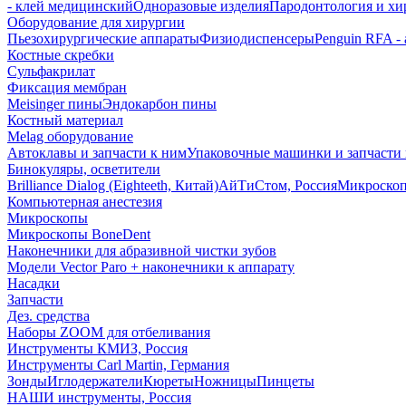
- клей медицинский
Одноразовые изделия
Пародонтология и хи
Оборудование для хирургии
Пьезохирургические аппараты
Физиодиспенсеры
Penguin RFA -
Костные скребки
Сульфакрилат
Фиксация мембран
Meisinger пины
Эндокарбон пины
Костный материал
Melag оборудование
Автоклавы и запчасти к ним
Упаковочные машинки и запчасти 
Бинокуляры, осветители
Brilliance Dialog (Eighteeth, Китай)
АйТиСтом, Россия
Микроско
Компьютерная анестезия
Микроскопы
Микроскопы BoneDent
Наконечники для абразивной чистки зубов
Модели Vector Paro + наконечники к аппарату
Насадки
Запчасти
Дез. средства
Наборы ZOOM для отбеливания
Инструменты КМИЗ, Россия
Инструменты Carl Martin, Германия
Зонды
Иглодержатели
Кюреты
Ножницы
Пинцеты
НАШИ инструменты, Россия