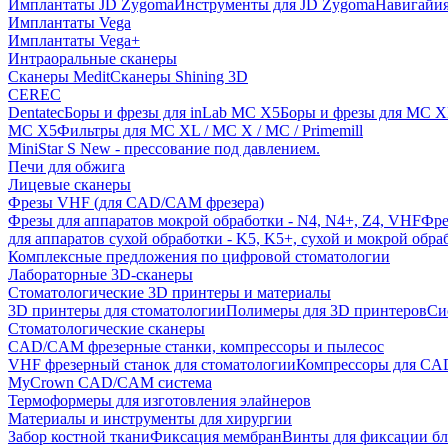
Имплантаты JD Zygoma
Инструменты для JD Zygoma
Навигайия
Имплантаты Vega
Имплантаты Vega+
Интраоральные сканеры
Сканеры Medit
Сканеры Shining 3D
CEREC
Dentatec
Боры и фрезы для inLab MC X5
Боры и фрезы для MC X
MC X5
Фильтры для MC XL / MC X / MC / Primemill
MiniStar S New - прессование под давлением.
Печи для обжига
Лицевые сканеры
Фрезы VHF (для CAD/CAM фрезера)
Фрезы для аппаратов мокрой обработки - N4, N4+, Z4, VHF
Фре
для аппаратов сухой обработки - K5, K5+, сухой и мокрой обра
Комплексные предложения по цифровой стоматологии
Лабораторные 3D-сканеры
Стоматологические 3D принтеры и материалы
3D принтеры для стоматологии
Полимеры для 3D принтеров
Си
Стоматологические сканеры
CAD/CAM фрезерные станки, компрессоры и пылесос
VHF фрезерный станок для стоматологии
Компрессоры для C
MyCrown CAD/CAM система
Термоформеры для изготовления элайнеров
Материалы и инструменты для хирургии
Забор костной ткани
Фиксация мембран
Винты для фиксации бл