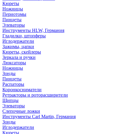
Кюреты
Ножницы
Периотомы
Пинцеты
Элеваторы
Инструменты HLW, Германия
Гладилки, штопферы
Иглодержатели
Зажимы, цапки
Кюреты, скейлеры
Зеркала и ручки
Люксаторы
Ножницы
Зонды
Пинцеты
Распаторы
Коронкосниматели
Ретракторы и роторасширители
Щипцы
Элеваторы
Слепочные ложки
Инструменты Carl Martin, Германия
Зонды
Иглодержатели
Кюреты