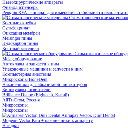
Пьезохирургические аппараты
Физиодиспенсеры
Penguin RFA - аппарат для измерения стабильности имплантато
Стоматологические материал
Костные скребки
Сульфакрилат
Фиксация мембран
Meisinger пины
Эндокарбон пины
Костный материал
Стоматологическое оборуд
Melag оборудование
Автоклавы и запчасти к ним
Упаковочные машинки и запчасти к ним
Компьютерная анестезия
Микроскопы BoneDent
Наконечники для абразивной чистки зубов
Бинокуляры, осветители
Brilliance Dialog (Eighteeth, Китай)
АйТиСтом, Россия
Микроскопы
Микроскопы
Аппарат Vector, Durr Dental
Модели Vector Paro + наконечники к аппарату
Насадки