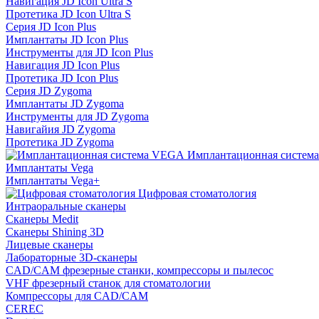
Навигация JD Icon Ultra S
Протетика JD Icon Ultra S
Серия JD Icon Plus
Имплантаты JD Icon Plus
Инструменты для JD Icon Plus
Навигация JD Icon Plus
Протетика JD Icon Plus
Серия JD Zygoma
Имплантаты JD Zygoma
Инструменты для JD Zygoma
Навигайия JD Zygoma
Протетика JD Zygoma
Имплантационная систем
Имплантаты Vega
Имплантаты Vega+
Цифровая стоматология
Интраоральные сканеры
Сканеры Medit
Сканеры Shining 3D
Лицевые сканеры
Лабораторные 3D-сканеры
CAD/CAM фрезерные станки, компрессоры и пылесос
VHF фрезерный станок для стоматологии
Компрессоры для CAD/CAM
CEREC