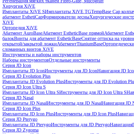
Регенерация мягких тканей Fibro-Gide, Mucograft
Хирургия XiVE
Имплантаты XiVE S
Имплантаты XiVE TG
TempBase Cap колпа
абатмент EsthetiCap
Формирователи десны
Хирургические инст
XiVE
Ортопедия XiVE
Абатмент AuroBase
Абатмент EstheticBase прямой
Абатмент Esth
балок
Винты для абатмент EstheticBase
Снятие оттиска на уровн
открытой/закрытой ложки
АбатментTitaniumBase
Ортопедически
сломанных винтов XiVE
Инструменты и наборы инструментов
Наборы инструментов
Отдельные инструменты
Серия JD Icon
Имплантаты JD Icon
Инструменты для JD Icon
Навигация JD Ico
Серия JD Evolution Plus
Имплантаты JD Evolution Plus
Инструменты для JD Evolution Plu
Серия JD Icon Ultra S
Имплантаты JD Icon Ultra S
Инструменты для JD Icon Ultra S
Нав
Серия JD Nasal
Имплантаты JD Nasal
Инструменты для JD Nasal
Навигация JD N
Серия JD Icon Plus
Имплантаты JD Icon Plus
Инструменты для JD Icon Plus
Навигаци
Серия JD Pterygo
Имплантаты JD Pterygo
Инструменты для JD Pterygo
Навигация
Серия JD Zygoma