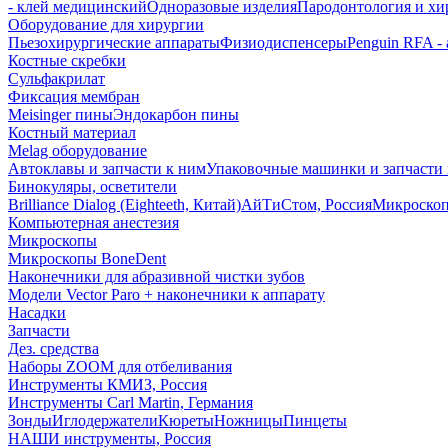
- клей медицинский
Одноразовые изделия
Пародонтология и хи
Оборудование для хирургии
Пьезохирургические аппараты
Физиодиспенсеры
Penguin RFA -
Костные скребки
Сульфакрилат
Фиксация мембран
Meisinger пины
Эндокарбон пины
Костный материал
Melag оборудование
Автоклавы и запчасти к ним
Упаковочные машинки и запчасти 
Бинокуляры, осветители
Brilliance Dialog (Eighteeth, Китай)
АйТиСтом, Россия
Микроско
Компьютерная анестезия
Микроскопы
Микроскопы BoneDent
Наконечники для абразивной чистки зубов
Модели Vector Paro + наконечники к аппарату
Насадки
Запчасти
Дез. средства
Наборы ZOOM для отбеливания
Инструменты КМИЗ, Россия
Инструменты Carl Martin, Германия
Зонды
Иглодержатели
Кюреты
Ножницы
Пинцеты
НАШИ инструменты, Россия