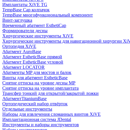
Имплантаты XiVE TG
TempBase Cap колпачок
TempBase многофункциональный компонент
Винт-заглушка
Временный абатмент EsthetiCap
Формирователи десны
Хирургические инструменты XiVE
Хирургические инструменты для навигационной хирургии Xi
Ортопедия XiVE
Абатмент AuroBase
Абатмент EstheticBase прямой
Абатмент EstheticBase угловой
Абатмент LOCATOR
Абатменты MP для мостов и балок
Винты для абатмент EstheticBase
Снятие оттиска на уровне десны MP
Снятие оттиска на уровне имплантата
Трансфер тонкий для открытой/закрытой ложки
АбатментTitaniumBase
Ортопедический набор отвёрток
Отдельные инструменты
Наборы для извлечения сломанных винтов XiVE
Имплантационная система JDental
Инструменты и наборы инструментов
Наборы инструментов