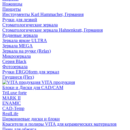
Ножницы
Пинцеты
Инструменты Karl Hammacher, Германия
Ручки для лезвий
Стоматологические зеркала
Стоматологические зеркала Hahnenkratt, Германия
Родиевые зеркала
Зеркала яркие ULTRA
Зеркала MEGA
Зеркала на ручке (Relax)
Микрозеркала
Серия Black
Фотозеркала
Ручки ERGOform для зеркал
Гнущиеся (Flex)
VITA продукция
Блоки и Диски для CAD/CAM
TriLuxe forte
MARK II
ENAMIC
CAD-Temp
RealLife
Циркониевые диски и блоки
Красители и полиры VITA для керамических материалов
Печи для обжига