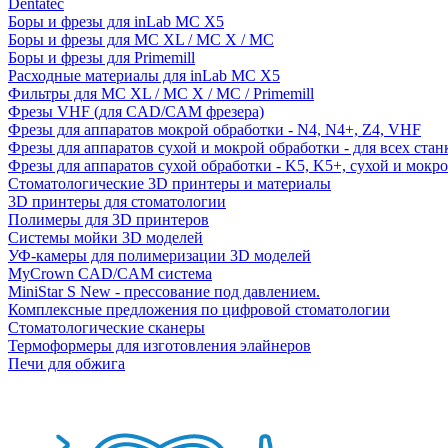
Dentatec
Боры и фрезы для inLab MC X5
Боры и фрезы для MC XL / MC X / MC
Боры и фрезы для Primemill
Расходные материалы для inLab MC X5
Фильтры для MC XL / MC X / MC / Primemill
Фрезы VHF (для CAD/CAM фрезера)
Фрезы для аппаратов мокрой обработки - N4, N4+, Z4, VHF
Фрезы для аппаратов сухой и мокрой обработки - для всех ста
Фрезы для аппаратов сухой обработки - K5, K5+, сухой и мокр
Стоматологические 3D принтеры и материалы
3D принтеры для стоматологии
Полимеры для 3D принтеров
Системы мойки 3D моделей
УФ-камеры для полимеризации 3D моделей
MyCrown CAD/CAM система
MiniStar S New - прессование под давлением.
Комплексные предложения по цифровой стоматологии
Стоматологические сканеры
Термоформеры для изготовления элайнеров
Печи для обжига