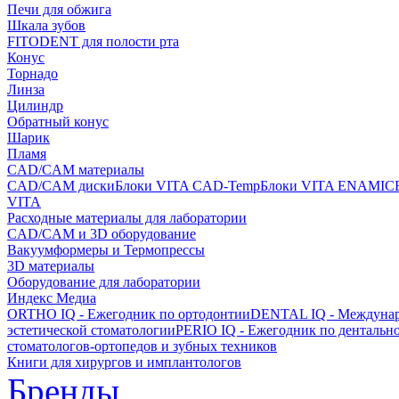
Печи для обжига
Шкала зубов
FITODENT для полости рта
Конус
Торнадо
Линза
Цилиндр
Обратный конус
Шарик
Пламя
CAD/CAM материалы
CAD/CAM диски
Блоки VITA CAD-Temp
Блоки VITA ENAMIC
VITA
Расходные материалы для лаборатории
CAD/CAM и 3D оборудование
Вакуумформеры и Термопрессы
3D материалы
Оборудование для лаборатории
Индекс Медиа
ORTHO IQ - Ежегодник по ортодонтии
DENTAL IQ - Междунар
эстетической стоматологии
PERIO IQ - Ежегодник по дентальн
стоматологов-ортопедов и зубных техников
Книги для хирургов и имплантологов
Бренды