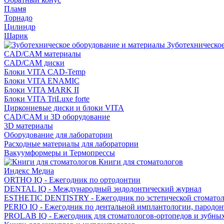
Пламя
Торнадо
Цилиндр
Шарик
Зуботехническое
CAD/CAM материалы
CAD/CAM диски
Блоки VITA CAD-Temp
Блоки VITA ENAMIC
Блоки VITA MARK II
Блоки VITA TriLuxe forte
Циркониевые диски и блоки VITA
CAD/CAM и 3D оборудование
3D материалы
Оборудование для лаборатории
Расходные материалы для лаборатории
Вакуумформеры и Термопрессы
Книги для стоматологов
Индекс Медиа
ORTHO IQ - Ежегодник по ортодонтии
DENTAL IQ - Международный эндодонтический журнал
ESTHETIC DENTISTRY - Ежегодник по эстетической стомато
PERIO IQ - Ежегодник по дентальной имплантологии, пародо
PROLAB IQ - Ежегодник для стоматологов-ортопедов и зубны