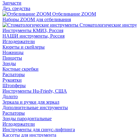
Запчасти
Дез. средства
Отбеливание ZOOM
Наборы ZOOM для отбеливания
Стоматологические инстр
Инструменты КМИЗ, Россия
НАШИ инструменты, Россия
Иглодержатели
Кюреты и скейлеры
Ножницы
Пинцеты
Зонды
Костные скребки
Распаторы
Рукоятки
Штопферы
Инструменты Hu-Friedy, США
Долото
Зеркала и ручки для зеркал
Дополнительные инструменты
Распаторы
Зонды пародонтальные
Иглодержатели
Инструменты для синус-лифтинга
Кассеты для инструмента