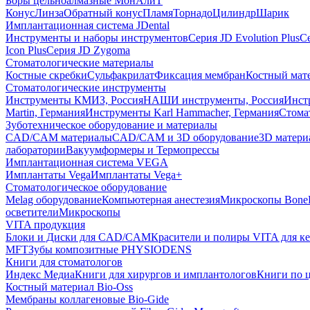
Боры цельноалмазные МонАлиТ
Конус
Линза
Обратный конус
Пламя
Торнадо
Цилиндр
Шарик
Имплантационная система JDental
Инструменты и наборы инструментов
Серия JD Evolution Plus
Се
Icon Plus
Серия JD Zygoma
Стоматологические материалы
Костные скребки
Сульфакрилат
Фиксация мембран
Костный мат
Стоматологические инструменты
Инструменты КМИЗ, Россия
НАШИ инструменты, Россия
Инст
Martin, Германия
Инструменты Karl Hammacher, Германия
Стома
Зуботехническое оборудование и материалы
CAD/CAM материалы
CAD/CAM и 3D оборудование
3D матери
лаборатории
Вакуумформеры и Термопрессы
Имплантационная система VEGA
Имплантаты Vega
Имплантаты Vega+
Стоматологическое оборудование
Melag оборудование
Компьютерная анестезия
Микроскопы Bone
осветители
Микроскопы
VITA продукция
Блоки и Диски для CAD/CAM
Красители и полиры VITA для к
MFT
Зубы композитные PHYSIODENS
Книги для стоматологов
Индекс Медиа
Книги для хирургов и имплантологов
Книги по 
Костный материал Bio-Oss
Мембраны коллагеновые Bio-Gide