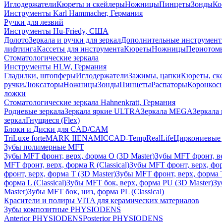
Иглодержатели
Кюреты и скейлеры
Ножницы
Пинцеты
Зонды
Ко
Инструменты Karl Hammacher, Германия
Ручки для лезвий
Инструменты Hu-Friedy, США
Долото
Зеркала и ручки для зеркал
Дополнительные инструмен
лифтинга
Кассеты для инструмента
Кюреты
Ножницы
Периотом
Стоматологические зеркала
Инструменты HLW, Германия
Гладилки, штопферы
Иглодержатели
Зажимы, цапки
Кюреты, ск
ручки
Люксаторы
Ножницы
Зонды
Пинцеты
Распаторы
Коронкос
ложки
Стоматологические зеркала Hahnenkratt, Германия
Родиевые зеркала
Зеркала яркие ULTRA
Зеркала MEGA
Зеркала 
зеркал
Гнущиеся (Flex)
Блоки и Диски для CAD/CAM
TriLuxe forte
MARK II
ENAMIC
CAD-Temp
RealLife
Циркониевые 
Зубы полимерные MFT
Зубы MFT фронт, верх, форма O (3D Master)
Зубы MFT фронт, вер
MFT фронт, верх, форма R (Classical)
Зубы MFT фронт, верх, фор
фронт, верх, форма T (3D Master)
Зубы MFT фронт, верх, форма T 
форма L (Classical)
Зубы MFT бок, верх, форма PU (3D Master)
Зу
Master)
Зубы MFT бок, низ, форма PL (Classical)
Красители и полиры VITA для керамических материалов
Зубы композитные PHYSIODENS
Anterior PHYSIODENS
Posterior PHYSIODENS