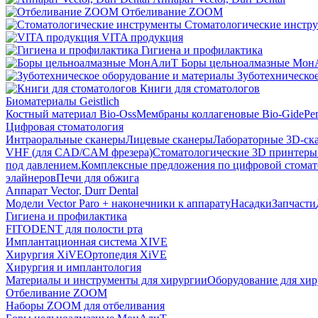
Отбеливание ZOOM
Стоматологические инстр
VITA продукция
Гигиена и профилактика
Боры цельноалмазные Мон
Зуботехническое
Книги для стоматологов
Биоматериалы Geistlich
Костный материал Bio-Oss
Мембраны коллагеновые Bio-Gide
Ре
Цифровая стоматология
Интраоральные сканеры
Лицевые сканеры
Лабораторные 3D-ск
VHF (для CAD/CAM фрезера)
Стоматологические 3D принтеры
под давлением.
Комплексные предложения по цифровой стома
элайнеров
Печи для обжига
Аппарат Vector, Durr Dental
Модели Vector Paro + наконечники к аппарату
Насадки
Запчасти
Гигиена и профилактика
FITODENT для полости рта
Имплантационная система XIVE
Хирургия XiVE
Ортопедия XiVE
Хирургия и имплантология
Материалы и инструменты для хирургии
Оборудование для хи
Отбеливание ZOOM
Наборы ZOOM для отбеливания