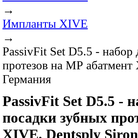
→
Импланты XIVE
→
PassivFit Set D5.5 - набо
протезов на МР абатмент 
Германия
PassivFit Set D5.5 -
посадки зубных про
XIVE. Dentsply Siro