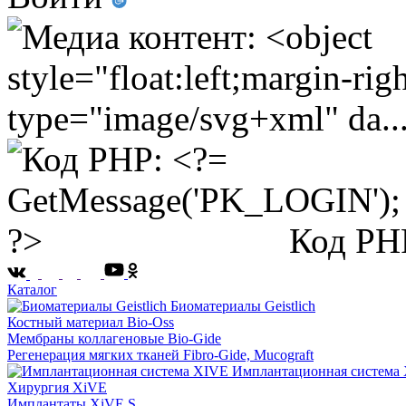
Код PH
Каталог
Биоматериалы Geistlich
Костный материал Bio-Oss
Мембраны коллагеновые Bio-Gide
Регенерация мягких тканей Fibro-Gide, Mucograft
Имплантационная система
Хирургия XiVE
Имплантаты XiVE S