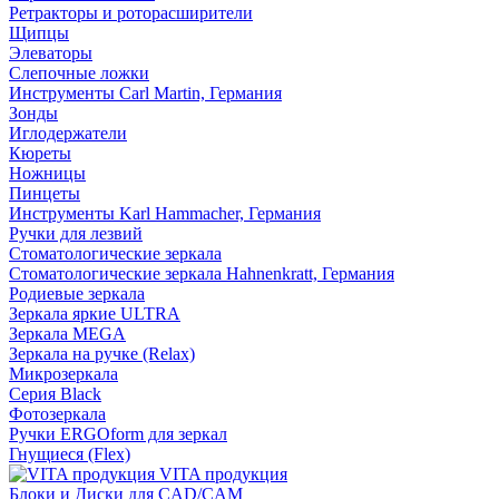
Ретракторы и роторасширители
Щипцы
Элеваторы
Слепочные ложки
Инструменты Carl Martin, Германия
Зонды
Иглодержатели
Кюреты
Ножницы
Пинцеты
Инструменты Karl Hammacher, Германия
Ручки для лезвий
Стоматологические зеркала
Стоматологические зеркала Hahnenkratt, Германия
Родиевые зеркала
Зеркала яркие ULTRA
Зеркала MEGA
Зеркала на ручке (Relax)
Микрозеркала
Серия Black
Фотозеркала
Ручки ERGOform для зеркал
Гнущиеся (Flex)
VITA продукция
Блоки и Диски для CAD/CAM