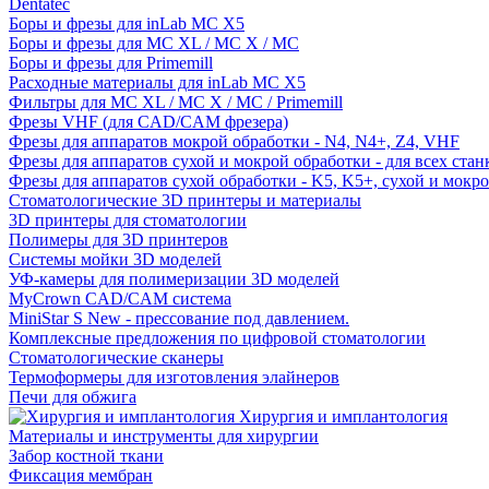
Dentatec
Боры и фрезы для inLab MC X5
Боры и фрезы для MC XL / MC X / MC
Боры и фрезы для Primemill
Расходные материалы для inLab MC X5
Фильтры для MC XL / MC X / MC / Primemill
Фрезы VHF (для CAD/CAM фрезера)
Фрезы для аппаратов мокрой обработки - N4, N4+, Z4, VHF
Фрезы для аппаратов сухой и мокрой обработки - для всех ста
Фрезы для аппаратов сухой обработки - K5, K5+, сухой и мокр
Стоматологические 3D принтеры и материалы
3D принтеры для стоматологии
Полимеры для 3D принтеров
Системы мойки 3D моделей
УФ-камеры для полимеризации 3D моделей
MyCrown CAD/CAM система
MiniStar S New - прессование под давлением.
Комплексные предложения по цифровой стоматологии
Стоматологические сканеры
Термоформеры для изготовления элайнеров
Печи для обжига
Хирургия и имплантология
Материалы и инструменты для хирургии
Забор костной ткани
Фиксация мембран