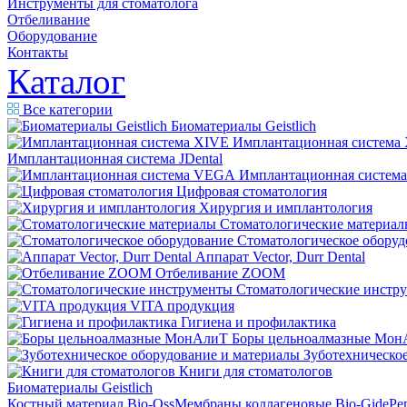
Инструменты для стоматолога
Отбеливание
Оборудование
Контакты
Каталог
Все категории
Биоматериалы Geistlich
Имплантационная система
Имплантационная система JDental
Имплантационная систем
Цифровая стоматология
Хирургия и имплантология
Стоматологические материал
Стоматологическое оборуд
Аппарат Vector, Durr Dental
Отбеливание ZOOM
Стоматологические инстр
VITA продукция
Гигиена и профилактика
Боры цельноалмазные Мон
Зуботехническое
Книги для стоматологов
Биоматериалы Geistlich
Костный материал Bio-Oss
Мембраны коллагеновые Bio-Gide
Ре