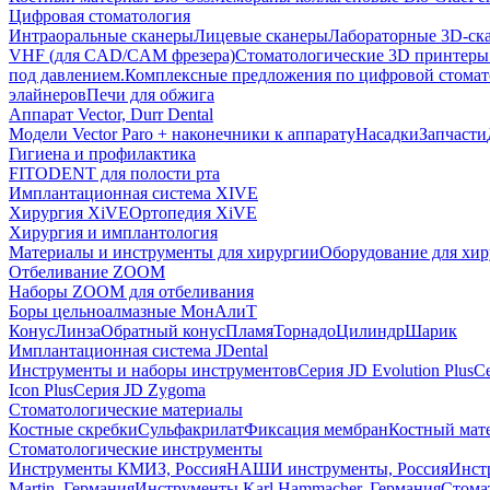
Цифровая стоматология
Интраоральные сканеры
Лицевые сканеры
Лабораторные 3D-ск
VHF (для CAD/CAM фрезера)
Стоматологические 3D принтеры
под давлением.
Комплексные предложения по цифровой стома
элайнеров
Печи для обжига
Аппарат Vector, Durr Dental
Модели Vector Paro + наконечники к аппарату
Насадки
Запчасти
Гигиена и профилактика
FITODENT для полости рта
Имплантационная система XIVE
Хирургия XiVE
Ортопедия XiVE
Хирургия и имплантология
Материалы и инструменты для хирургии
Оборудование для хи
Отбеливание ZOOM
Наборы ZOOM для отбеливания
Боры цельноалмазные МонАлиТ
Конус
Линза
Обратный конус
Пламя
Торнадо
Цилиндр
Шарик
Имплантационная система JDental
Инструменты и наборы инструментов
Серия JD Evolution Plus
Се
Icon Plus
Серия JD Zygoma
Стоматологические материалы
Костные скребки
Сульфакрилат
Фиксация мембран
Костный мат
Стоматологические инструменты
Инструменты КМИЗ, Россия
НАШИ инструменты, Россия
Инст
Martin, Германия
Инструменты Karl Hammacher, Германия
Стома