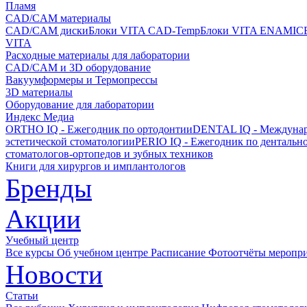
Пламя
CAD/CAM материалы
CAD/CAM диски
Блоки VITA CAD-Temp
Блоки VITA ENAMIC
VITA
Расходные материалы для лаборатории
CAD/CAM и 3D оборудование
Вакуумформеры и Термопрессы
3D материалы
Оборудование для лаборатории
Индекс Медиа
ORTHO IQ - Ежегодник по ортодонтии
DENTAL IQ - Междунар
эстетической стоматологии
PERIO IQ - Ежегодник по дентальн
стоматологов-ортопедов и зубных техников
Книги для хирургов и имплантологов
Бренды
Акции
Учебный центр
Все курсы
Об учебном центре
Расписание
Фотоотчёты меропр
Новости
Статьи