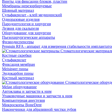
Винты для фиксации блоков, пластин
Мембраны нерезорбируемые
Шовный материал
Сульфакрилат - клей медицинский
Одноразовые изделия
Пародонтология и хирургия
Лезвия для скальпеля
Оборудование для хирургии
Пьезохирургические аппараты
Физиодиспенсеры
Penguin RFA - аппарат для измерения стабильности имплантато
Стоматологические материал
Костные скребки
Сульфакрилат
Фиксация мембран
Meisinger пины
Эндокарбон пины
Костный материал
Стоматологическое оборуд
Melag оборудование
Автоклавы и запчасти к ним
Упаковочные машинки и запчасти к ним
Компьютерная анестезия
Микроскопы BoneDent
Наконечники для абразивной чистки зубов