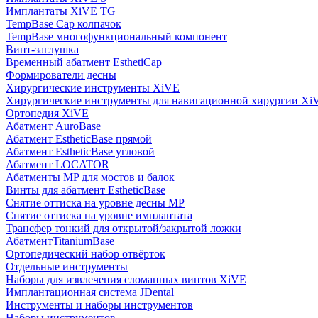
Имплантаты XiVE TG
TempBase Cap колпачок
TempBase многофункциональный компонент
Винт-заглушка
Временный абатмент EsthetiCap
Формирователи десны
Хирургические инструменты XiVE
Хирургические инструменты для навигационной хирургии Xi
Ортопедия XiVE
Абатмент AuroBase
Абатмент EstheticBase прямой
Абатмент EstheticBase угловой
Абатмент LOCATOR
Абатменты MP для мостов и балок
Винты для абатмент EstheticBase
Снятие оттиска на уровне десны MP
Снятие оттиска на уровне имплантата
Трансфер тонкий для открытой/закрытой ложки
АбатментTitaniumBase
Ортопедический набор отвёрток
Отдельные инструменты
Наборы для извлечения сломанных винтов XiVE
Имплантационная система JDental
Инструменты и наборы инструментов
Наборы инструментов