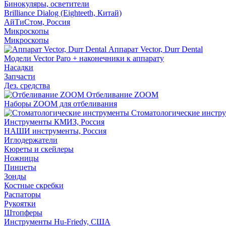
Бинокуляры, осветители
Brilliance Dialog (Eighteeth, Китай)
АйТиСтом, Россия
Микроскопы
Микроскопы
Аппарат Vector, Durr Dental
Модели Vector Paro + наконечники к аппарату
Насадки
Запчасти
Дез. средства
Отбеливание ZOOM
Наборы ZOOM для отбеливания
Стоматологические инстр
Инструменты КМИЗ, Россия
НАШИ инструменты, Россия
Иглодержатели
Кюреты и скейлеры
Ножницы
Пинцеты
Зонды
Костные скребки
Распаторы
Рукоятки
Штопферы
Инструменты Hu-Friedy, США