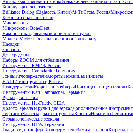
Автоклавы и запчасти к ним
Упаковочные машинки и запчасти 
Бинокуляры, осветители
Brilliance Dialog (Eighteeth, Китай)
АйТиСтом, Россия
Микроско
Компьютерная анестезия
Микроскопы
Микроскопы BoneDent
Наконечники для абразивной чистки зубов
Модели Vector Paro + наконечники к аппарату
Насадки
Запчасти
Дез. средства
Наборы ZOOM для отбеливания
Инструменты КМИЗ, Россия
Инструменты Carl Martin, Германия
Зонды
Иглодержатели
Кюреты
Ножницы
Пинцеты
НАШИ инструменты, Россия
Иглодержатели
Кюреты и скейлеры
Ножницы
Пинцеты
Зонды
Ко
Инструменты Karl Hammacher, Германия
Ручки для лезвий
Инструменты Hu-Friedy, США
Долото
Зеркала и ручки для зеркал
Дополнительные инструмен
лифтинга
Кассеты для инструмента
Кюреты
Ножницы
Периотом
Стоматологические зеркала
Инструменты HLW, Германия
Гладилки, штопферы
Иглодержатели
Зажимы, цапки
Кюреты, ск