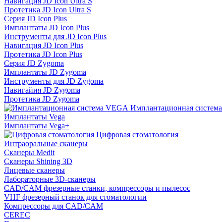
Навигация JD Icon Ultra S
Протетика JD Icon Ultra S
Серия JD Icon Plus
Имплантаты JD Icon Plus
Инструменты для JD Icon Plus
Навигация JD Icon Plus
Протетика JD Icon Plus
Серия JD Zygoma
Имплантаты JD Zygoma
Инструменты для JD Zygoma
Навигайия JD Zygoma
Протетика JD Zygoma
Имплантационная систем
Имплантаты Vega
Имплантаты Vega+
Цифровая стоматология
Интраоральные сканеры
Сканеры Medit
Сканеры Shining 3D
Лицевые сканеры
Лабораторные 3D-сканеры
CAD/CAM фрезерные станки, компрессоры и пылесос
VHF фрезерный станок для стоматологии
Компрессоры для CAD/CAM
CEREC