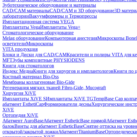
Зуботехническое оборудование и материалы
CAD/CAM материалы
CAD/CAM и 3D оборудование
3D матери
лаборатории
Вакуумформеры и Термопрессы
Имплантационная система VEGA
Имплантаты Vega
Имплантаты Vega+
Стоматологическое оборудование
Melag оборудование
Компьютерная анестезия
Микроскопы Bone
осветители
Микроскопы
VITA продукция
Блоки и Диски для CAD/CAM
Красители и полиры VITA для к
MFT
Зубы композитные PHYSIODENS
Книги для стоматологов
Индекс Медиа
Книги для хирургов и имплантологов
Книги по 
Костный материал Bio-Oss
Мембраны коллагеновые Bio-Gide
Регенерация мягких тканей Fibro-Gide, Mucograft
Хирургия XiVE
Имплантаты XiVE S
Имплантаты XiVE TG
TempBase Cap колпа
абатмент EsthetiCap
Формирователи десны
Хирургические инст
XiVE
Ортопедия XiVE
Абатмент AuroBase
Абатмент EstheticBase прямой
Абатмент Esth
балок
Винты для абатмент EstheticBase
Снятие оттиска на уровн
открытой/закрытой ложки
АбатментTitaniumBase
Ортопедически