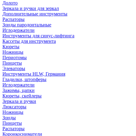
Долото
Зеркала и ручки для зеркал
Дополнительные инструменты
Распаторы
Зонды пародонтальные
Иглодержатели
Инструменты для синус-лифтинга
Кассеты для инструмента
Кюреты
Ножницы
Периотомы
Пинцеты
Элеваторы
Инструменты HLW, Германия
Гладилки, штопферы
Иглодержатели
Зажимы, цапки
Кюреты, скейлеры
Зеркала и ручки
Люксаторы
Ножницы
Зонды
Пинцеты
Распаторы
Коронкосниматели