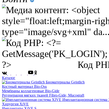
Код PH
Каталог
Биоматериалы Geistlich
Костный материал Bio-Oss
Мембраны коллагеновые Bio-Gide
Регенерация мягких тканей Fibro-Gide, Mucograft
Имплантационная система
Хирургия XiVE
Имплантаты XiVE S