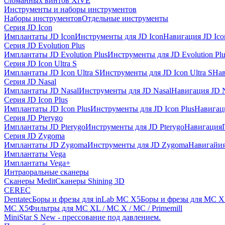
сломанных винтов XiVE
Инструменты и наборы инструментов
Наборы инструментов
Отдельные инструменты
Серия JD Icon
Имплантаты JD Icon
Инструменты для JD Icon
Навигация JD Ico
Серия JD Evolution Plus
Имплантаты JD Evolution Plus
Инструменты для JD Evolution Plu
Серия JD Icon Ultra S
Имплантаты JD Icon Ultra S
Инструменты для JD Icon Ultra S
Нав
Серия JD Nasal
Имплантаты JD Nasal
Инструменты для JD Nasal
Навигация JD N
Серия JD Icon Plus
Имплантаты JD Icon Plus
Инструменты для JD Icon Plus
Навигаци
Серия JD Pterygo
Имплантаты JD Pterygo
Инструменты для JD Pterygo
Навигация
Серия JD Zygoma
Имплантаты JD Zygoma
Инструменты для JD Zygoma
Навигайия
Имплантаты Vega
Имплантаты Vega+
Интраоральные сканеры
Сканеры Medit
Сканеры Shining 3D
CEREC
Dentatec
Боры и фрезы для inLab MC X5
Боры и фрезы для MC X
MC X5
Фильтры для MC XL / MC X / MC / Primemill
MiniStar S New - прессование под давлением.