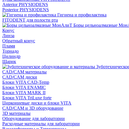
Anterior PHYSIODENS
Posterior PHYSIODENS
Гигиена и профилактика
FITODENT для полости рта
Боры цельноалмазные Мон
Конус
Линза
Обратный конус
Пламя
Торнадо
Цилиндр
Шарик
Зуботехническое
CAD/CAM материалы
CAD/CAM диски
Блоки VITA CAD-Temp
Блоки VITA ENAMIC
Блоки VITA MARK II
Блоки VITA TriLuxe forte
Циркониевые диски и блоки VITA
CAD/CAM и 3D оборудование
3D материалы
Оборудование для лаборатории
Расходные материалы для лаборатории
Вакуумформеры и Термопрессы