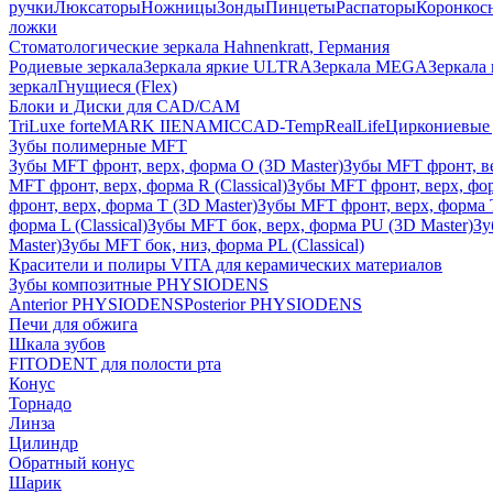
ручки
Люксаторы
Ножницы
Зонды
Пинцеты
Распаторы
Коронкос
ложки
Стоматологические зеркала Hahnenkratt, Германия
Родиевые зеркала
Зеркала яркие ULTRA
Зеркала MEGA
Зеркала 
зеркал
Гнущиеся (Flex)
Блоки и Диски для CAD/CAM
TriLuxe forte
MARK II
ENAMIC
CAD-Temp
RealLife
Циркониевые 
Зубы полимерные MFT
Зубы MFT фронт, верх, форма O (3D Master)
Зубы MFT фронт, вер
MFT фронт, верх, форма R (Classical)
Зубы MFT фронт, верх, фор
фронт, верх, форма T (3D Master)
Зубы MFT фронт, верх, форма T 
форма L (Classical)
Зубы MFT бок, верх, форма PU (3D Master)
Зу
Master)
Зубы MFT бок, низ, форма PL (Classical)
Красители и полиры VITA для керамических материалов
Зубы композитные PHYSIODENS
Anterior PHYSIODENS
Posterior PHYSIODENS
Печи для обжига
Шкала зубов
FITODENT для полости рта
Конус
Торнадо
Линза
Цилиндр
Обратный конус
Шарик