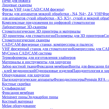
Печи для обжига
Лицевые сканеры
Фрезы VHF (для CAD/CAM фрезера)
Фрезы для аппаратов мокрой обработки - N4, N4+, Z4, VHF
Фре
для аппаратов сухой обработки - K5, K5+, сухой и мокрой обра
Комплексные предложения по цифровой стоматологии
Лабораторные 3D-сканеры
Стоматологические 3D принтеры и материалы
3D принтеры для стоматологии
Полимеры для 3D принтеров
Си
Стоматологические сканеры
CAD/CAM фрезерные станки, компрессоры и пылесос
VHF фрезерный станок для стоматологии
Компрессоры для C
MyCrown CAD/CAM система
Термоформеры для изготовления элайнеров
Материалы и инструменты для хирургии
Забор костной ткани
Фиксация мембран
Винты для фиксации бл
- клей медицинский
Одноразовые изделия
Пародонтология и хи
Оборудование для хирургии
Пьезохирургические аппараты
Физиодиспенсеры
Penguin RFA -
Костные скребки
Сульфакрилат
Фиксация мембран
Meisinger пины
Эндокарбон пины
Костный материал
Melag оборудование