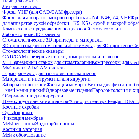
Печи для обжига
Лицевые сканеры
Фрезы VHF (для CAD/CAM фрезера)
Фрезы для аппаратов мокрой обработки - N4, N4+, Z4, VHF
Фре
для аппаратов сухой обработки - K5, K5+, сухой и мокрой обра
Комплексные предложения по цифровой стоматологии
Лабораторные 3D-сканеры
Стоматологические 3D принтеры и материалы
3D принтеры для стоматологии
Полимеры для 3D принтеров
Си
Стоматологические сканеры
CAD/CAM фрезерные станки, компрессоры и пылесос
VHF фрезерный станок для стоматологии
Компрессоры для C
MyCrown CAD/CAM система
Термоформеры для изготовления элайнеров
Материалы и инструменты для хирургии
Забор костной ткани
Фиксация мембран
Винты для фиксации бл
- клей медицинский
Одноразовые изделия
Пародонтология и хи
Оборудование для хирургии
Пьезохирургические аппараты
Физиодиспенсеры
Penguin RFA -
Костные скребки
Сульфакрилат
Фиксация мембран
Meisinger пины
Эндокарбон пины
Костный материал
Melag оборудование