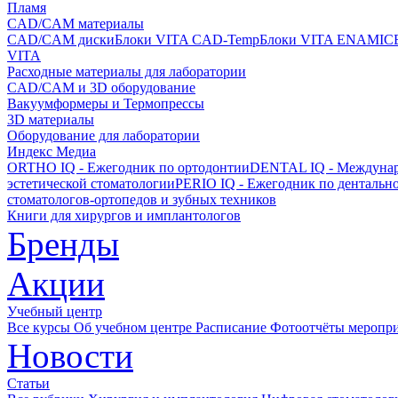
Пламя
CAD/CAM материалы
CAD/CAM диски
Блоки VITA CAD-Temp
Блоки VITA ENAMIC
VITA
Расходные материалы для лаборатории
CAD/CAM и 3D оборудование
Вакуумформеры и Термопрессы
3D материалы
Оборудование для лаборатории
Индекс Медиа
ORTHO IQ - Ежегодник по ортодонтии
DENTAL IQ - Междунар
эстетической стоматологии
PERIO IQ - Ежегодник по дентальн
стоматологов-ортопедов и зубных техников
Книги для хирургов и имплантологов
Бренды
Акции
Учебный центр
Все курсы
Об учебном центре
Расписание
Фотоотчёты меропр
Новости
Статьи