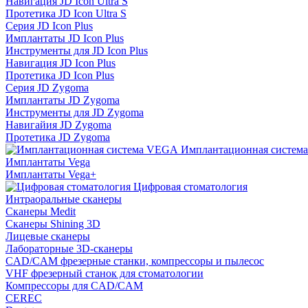
Навигация JD Icon Ultra S
Протетика JD Icon Ultra S
Серия JD Icon Plus
Имплантаты JD Icon Plus
Инструменты для JD Icon Plus
Навигация JD Icon Plus
Протетика JD Icon Plus
Серия JD Zygoma
Имплантаты JD Zygoma
Инструменты для JD Zygoma
Навигайия JD Zygoma
Протетика JD Zygoma
Имплантационная систем
Имплантаты Vega
Имплантаты Vega+
Цифровая стоматология
Интраоральные сканеры
Сканеры Medit
Сканеры Shining 3D
Лицевые сканеры
Лабораторные 3D-сканеры
CAD/CAM фрезерные станки, компрессоры и пылесос
VHF фрезерный станок для стоматологии
Компрессоры для CAD/CAM
CEREC