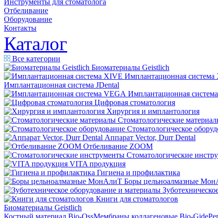
Инструменты для стоматолога
Отбеливание
Оборудование
Контакты
Каталог
Все категории
Биоматериалы Geistlich
Имплантационная система
Имплантационная система JDental
Имплантационная систем
Цифровая стоматология
Хирургия и имплантология
Стоматологические материал
Стоматологическое оборуд
Аппарат Vector, Durr Dental
Отбеливание ZOOM
Стоматологические инстр
VITA продукция
Гигиена и профилактика
Боры цельноалмазные Мон
Зуботехническое
Книги для стоматологов
Биоматериалы Geistlich
Костный материал Bio-Oss
Мембраны коллагеновые Bio-Gide
Ре