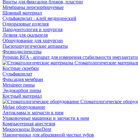
Винты для фиксации блоков, пластин
Мембраны нерезорбируемые
Шовный материал
Сульфакрилат - клей медицинский
Одноразовые изделия
Пародонтология и хирургия
Лезвия для скальпеля
Оборудование для хирургии
Пьезохирургические аппараты
Физиодиспенсеры
Penguin RFA - аппарат для измерения стабильности имплантато
Стоматологические материал
Костные скребки
Сульфакрилат
Фиксация мембран
Meisinger пины
Эндокарбон пины
Костный материал
Стоматологическое оборуд
Melag оборудование
Автоклавы и запчасти к ним
Упаковочные машинки и запчасти к ним
Компьютерная анестезия
Микроскопы BoneDent
Наконечники для абразивной чистки зубов