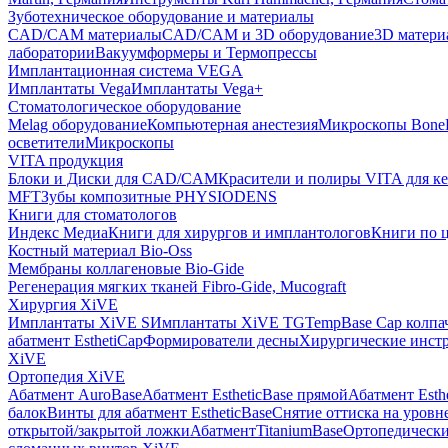
Зуботехническое оборудование и материалы
CAD/CAM материалы
CAD/CAM и 3D оборудование
3D матери
лаборатории
Вакуумформеры и Термопрессы
Имплантационная система VEGA
Имплантаты Vega
Имплантаты Vega+
Стоматологическое оборудование
Melag оборудование
Компьютерная анестезия
Микроскопы Bone
осветители
Микроскопы
VITA продукция
Блоки и Диски для CAD/CAM
Красители и полиры VITA для к
MFT
Зубы композитные PHYSIODENS
Книги для стоматологов
Индекс Медиа
Книги для хирургов и имплантологов
Книги по 
Костный материал Bio-Oss
Мембраны коллагеновые Bio-Gide
Регенерация мягких тканей Fibro-Gide, Mucograft
Хирургия XiVE
Имплантаты XiVE S
Имплантаты XiVE TG
TempBase Cap колпа
абатмент EsthetiCap
Формирователи десны
Хирургические инст
XiVE
Ортопедия XiVE
Абатмент AuroBase
Абатмент EstheticBase прямой
Абатмент Esth
балок
Винты для абатмент EstheticBase
Снятие оттиска на уровн
открытой/закрытой ложки
АбатментTitaniumBase
Ортопедически