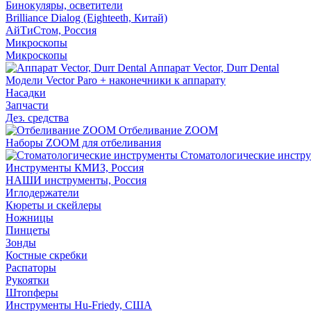
Бинокуляры, осветители
Brilliance Dialog (Eighteeth, Китай)
АйТиСтом, Россия
Микроскопы
Микроскопы
Аппарат Vector, Durr Dental
Модели Vector Paro + наконечники к аппарату
Насадки
Запчасти
Дез. средства
Отбеливание ZOOM
Наборы ZOOM для отбеливания
Стоматологические инстр
Инструменты КМИЗ, Россия
НАШИ инструменты, Россия
Иглодержатели
Кюреты и скейлеры
Ножницы
Пинцеты
Зонды
Костные скребки
Распаторы
Рукоятки
Штопферы
Инструменты Hu-Friedy, США