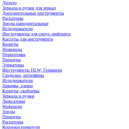
Долото
Зеркала и ручки для зеркал
Дополнительные инструменты
Распаторы
Зонды пародонтальные
Иглодержатели
Инструменты для синус-лифтинга
Кассеты для инструмента
Кюреты
Ножницы
Периотомы
Пинцеты
Элеваторы
Инструменты HLW, Германия
Гладилки, штопферы
Иглодержатели
Зажимы, цапки
Кюреты, скейлеры
Зеркала и ручки
Люксаторы
Ножницы
Зонды
Пинцеты
Распаторы
Коронкосниматели