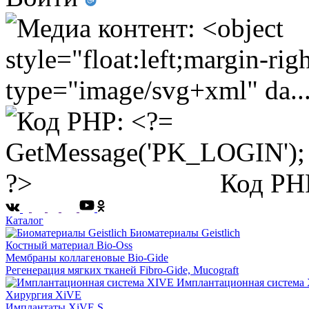
Код PH
Каталог
Биоматериалы Geistlich
Костный материал Bio-Oss
Мембраны коллагеновые Bio-Gide
Регенерация мягких тканей Fibro-Gide, Mucograft
Имплантационная система
Хирургия XiVE
Имплантаты XiVE S