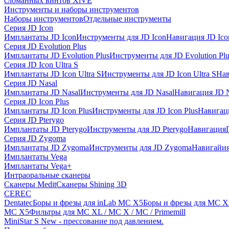
сломанных винтов XiVE
Инструменты и наборы инструментов
Наборы инструментов
Отдельные инструменты
Серия JD Icon
Имплантаты JD Icon
Инструменты для JD Icon
Навигация JD Ico
Серия JD Evolution Plus
Имплантаты JD Evolution Plus
Инструменты для JD Evolution Plu
Серия JD Icon Ultra S
Имплантаты JD Icon Ultra S
Инструменты для JD Icon Ultra S
Нав
Серия JD Nasal
Имплантаты JD Nasal
Инструменты для JD Nasal
Навигация JD N
Серия JD Icon Plus
Имплантаты JD Icon Plus
Инструменты для JD Icon Plus
Навигаци
Серия JD Pterygo
Имплантаты JD Pterygo
Инструменты для JD Pterygo
Навигация
Серия JD Zygoma
Имплантаты JD Zygoma
Инструменты для JD Zygoma
Навигайия
Имплантаты Vega
Имплантаты Vega+
Интраоральные сканеры
Сканеры Medit
Сканеры Shining 3D
CEREC
Dentatec
Боры и фрезы для inLab MC X5
Боры и фрезы для MC X
MC X5
Фильтры для MC XL / MC X / MC / Primemill
MiniStar S New - прессование под давлением.