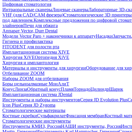
Цифровая стоматология
Интраоральные сканеры
Лицевые сканеры
Лабораторные 3D-ск
VHF (для CAD/CAM фрезера)
Стоматологические 3D принтеры
под давлением.
Комплексные предложения по цифровой стома
элайнеров
Печи для обжига
Аппарат Vector, Durr Dental
Модели Vector Paro + наконечники к аппарату
Насадки
Запчасти
Гигиена и профилактика
FITODENT для полости рта
Имплантационная система XIVE
Хирургия XiVE
Ортопедия XiVE
Хирургия и имплантология
Материалы и инструменты для хирургии
Оборудование для хи
Отбеливание ZOOM
Наборы ZOOM для отбеливания
Боры цельноалмазные МонАлиТ
Конус
Линза
Обратный конус
Пламя
Торнадо
Цилиндр
Шарик
Имплантационная система JDental
Инструменты и наборы инструментов
Серия JD Evolution Plus
Се
Icon Plus
Серия JD Zygoma
Стоматологические материалы
Костные скребки
Сульфакрилат
Фиксация мембран
Костный мат
Стоматологические инструменты
Инструменты КМИЗ, Россия
НАШИ инструменты, Россия
Инст
Martin, Германия
Инструменты Karl Hammacher, Германия
Стома