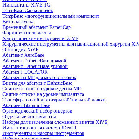
Имплантаты XiVE TG
TempBase Cap колпачок
TempBase многофункциональный компонент
Винт-заглушка
Временный абатмент EsthetiCap
Формирователи десны
Хирургические инструменты XiVE
Хирургические инструменты для навигационной хирургии Xi
Ортопедия XiVE
Абатмент AuroBase
Абатмент EstheticBase прямой
Абатмент EstheticBase угловой
Абатмент LOCATOR
Абатменты MP для мостов и балок
Винты для абатмент EstheticBase
Снятие оттиска на уровне десны MP
Снятие оттиска на уровне имплантата
Трансфер тонкий для открытой/закрытой ложки
АбатментTitaniumBase
Ортопедический набор отвёрток
Отдельные инструменты
Наборы для извлечения сломанных винтов XiVE
Имплантационная система JDental
Инструменты и наборы инструментов
Наборы инструментов