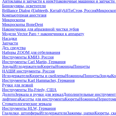
Автоклавы и запчасти к ним
Упаковочные машинки и запчасти 
Бинокуляры, осветители
Brilliance Dialog (Eighteeth, Китай)
АйТиСтом, Россия
Микроско
Компьютерная анестезия
Микроскопы
Микроскопы BoneDent
Наконечники для абразивной чистки зубов
Модели Vector Paro + наконечники к аппарату
Насадки
Запчасти
Дез. средства
Наборы ZOOM для отбеливания
Инструменты КМИЗ, Россия
Инструменты Carl Martin, Германия
Зонды
Иглодержатели
Кюреты
Ножницы
Пинцеты
НАШИ инструменты, Россия
Иглодержатели
Кюреты и скейлеры
Ножницы
Пинцеты
Зонды
Ко
Инструменты Karl Hammacher, Германия
Ручки для лезвий
Инструменты Hu-Friedy, США
Долото
Зеркала и ручки для зеркал
Дополнительные инструмен
лифтинга
Кассеты для инструмента
Кюреты
Ножницы
Периотом
Стоматологические зеркала
Инструменты HLW, Германия
Гладилки, штопферы
Иглодержатели
Зажимы, цапки
Кюреты, ск