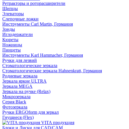
Ретракторы и роторасширители
Щипцы
Элеваторы
Слепочные ложки
Инструменты Carl Martin, Германия
Зонды
Иглодержатели
Кюреты
Ножницы
Пинцеты
Инструменты Karl Hammacher, Германия
Ручки для лезвий
Стоматологические зеркала
Стоматологические зеркала Hahnenkratt, Германия
Родиевые зеркала
Зеркала яркие ULTRA
Зеркала MEGA
Зеркала на ручке (Relax)
Микрозеркала
Серия Black
Фотозеркала
Ручки ERGOform для зеркал
Гнущиеся (Flex)
VITA продукция
Блоки и Диски для CAD/CAM