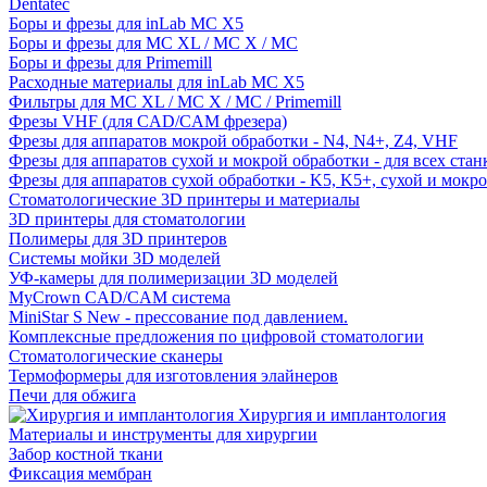
Dentatec
Боры и фрезы для inLab MC X5
Боры и фрезы для MC XL / MC X / MC
Боры и фрезы для Primemill
Расходные материалы для inLab MC X5
Фильтры для MC XL / MC X / MC / Primemill
Фрезы VHF (для CAD/CAM фрезера)
Фрезы для аппаратов мокрой обработки - N4, N4+, Z4, VHF
Фрезы для аппаратов сухой и мокрой обработки - для всех ста
Фрезы для аппаратов сухой обработки - K5, K5+, сухой и мокр
Стоматологические 3D принтеры и материалы
3D принтеры для стоматологии
Полимеры для 3D принтеров
Системы мойки 3D моделей
УФ-камеры для полимеризации 3D моделей
MyCrown CAD/CAM система
MiniStar S New - прессование под давлением.
Комплексные предложения по цифровой стоматологии
Стоматологические сканеры
Термоформеры для изготовления элайнеров
Печи для обжига
Хирургия и имплантология
Материалы и инструменты для хирургии
Забор костной ткани
Фиксация мембран