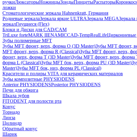
ручки
Люксаторы
Ножницы
Зонды
Пинцеты
Распаторы
Коронкос
ложки
Стоматологические зеркала Hahnenkratt, Германия
Родиевые зеркала
Зеркала яркие ULTRA
Зеркала MEGA
Зеркала 
зеркал
Гнущиеся (Flex)
Блоки и Диски для CAD/CAM
TriLuxe forte
MARK II
ENAMIC
CAD-Temp
RealLife
Циркониевые 
Зубы полимерные MFT
Зубы MFT фронт, верх, форма O (3D Master)
Зубы MFT фронт, вер
MFT фронт, верх, форма R (Classical)
Зубы MFT фронт, верх, фор
фронт, верх, форма T (3D Master)
Зубы MFT фронт, верх, форма T 
форма L (Classical)
Зубы MFT бок, верх, форма PU (3D Master)
Зу
Master)
Зубы MFT бок, низ, форма PL (Classical)
Красители и полиры VITA для керамических материалов
Зубы композитные PHYSIODENS
Anterior PHYSIODENS
Posterior PHYSIODENS
Печи для обжига
Шкала зубов
FITODENT для полости рта
Конус
Торнадо
Линза
Цилиндр
Обратный конус
Шарик