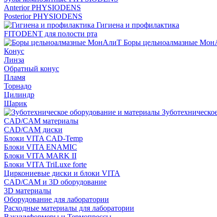
Anterior PHYSIODENS
Posterior PHYSIODENS
Гигиена и профилактика
FITODENT для полости рта
Боры цельноалмазные Мон
Конус
Линза
Обратный конус
Пламя
Торнадо
Цилиндр
Шарик
Зуботехническое
CAD/CAM материалы
CAD/CAM диски
Блоки VITA CAD-Temp
Блоки VITA ENAMIC
Блоки VITA MARK II
Блоки VITA TriLuxe forte
Циркониевые диски и блоки VITA
CAD/CAM и 3D оборудование
3D материалы
Оборудование для лаборатории
Расходные материалы для лаборатории
Вакуумформеры и Термопрессы