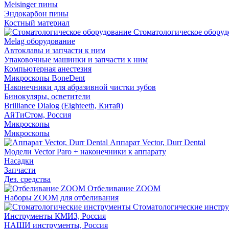
Meisinger пины
Эндокарбон пины
Костный материал
Стоматологическое оборуд
Melag оборудование
Автоклавы и запчасти к ним
Упаковочные машинки и запчасти к ним
Компьютерная анестезия
Микроскопы BoneDent
Наконечники для абразивной чистки зубов
Бинокуляры, осветители
Brilliance Dialog (Eighteeth, Китай)
АйТиСтом, Россия
Микроскопы
Микроскопы
Аппарат Vector, Durr Dental
Модели Vector Paro + наконечники к аппарату
Насадки
Запчасти
Дез. средства
Отбеливание ZOOM
Наборы ZOOM для отбеливания
Стоматологические инстр
Инструменты КМИЗ, Россия
НАШИ инструменты, Россия