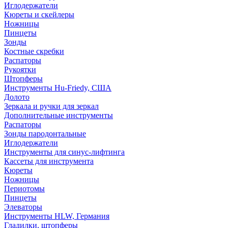
Иглодержатели
Кюреты и скейлеры
Ножницы
Пинцеты
Зонды
Костные скребки
Распаторы
Рукоятки
Штопферы
Инструменты Hu-Friedy, США
Долото
Зеркала и ручки для зеркал
Дополнительные инструменты
Распаторы
Зонды пародонтальные
Иглодержатели
Инструменты для синус-лифтинга
Кассеты для инструмента
Кюреты
Ножницы
Периотомы
Пинцеты
Элеваторы
Инструменты HLW, Германия
Гладилки, штопферы