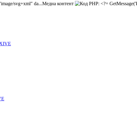
Медиа контент
 XIVE
VE