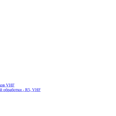
нков VHF
ой обработки - R5, VHF