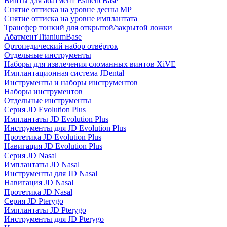
Винты для абатмент EstheticBase
Снятие оттиска на уровне десны MP
Снятие оттиска на уровне имплантата
Трансфер тонкий для открытой/закрытой ложки
АбатментTitaniumBase
Ортопедический набор отвёрток
Отдельные инструменты
Наборы для извлечения сломанных винтов XiVE
Имплантационная система JDental
Инструменты и наборы инструментов
Наборы инструментов
Отдельные инструменты
Серия JD Evolution Plus
Имплантаты JD Evolution Plus
Инструменты для JD Evolution Plus
Протетика JD Evolution Plus
Навигация JD Evolution Plus
Серия JD Nasal
Имплантаты JD Nasal
Инструменты для JD Nasal
Навигация JD Nasal
Протетика JD Nasal
Серия JD Pterygo
Имплантаты JD Pterygo
Инструменты для JD Pterygo