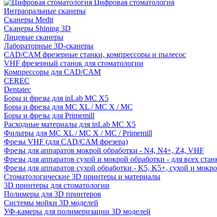
Цифровая стоматология
Интраоральные сканеры
Сканеры Medit
Сканеры Shining 3D
Лицевые сканеры
Лабораторные 3D-сканеры
CAD/CAM фрезерные станки, компрессоры и пылесос
VHF фрезерный станок для стоматологии
Компрессоры для CAD/CAM
CEREC
Dentatec
Боры и фрезы для inLab MC X5
Боры и фрезы для MC XL / MC X / MC
Боры и фрезы для Primemill
Расходные материалы для inLab MC X5
Фильтры для MC XL / MC X / MC / Primemill
Фрезы VHF (для CAD/CAM фрезера)
Фрезы для аппаратов мокрой обработки - N4, N4+, Z4, VHF
Фрезы для аппаратов сухой и мокрой обработки - для всех ста
Фрезы для аппаратов сухой обработки - K5, K5+, сухой и мокр
Стоматологические 3D принтеры и материалы
3D принтеры для стоматологии
Полимеры для 3D принтеров
Системы мойки 3D моделей
УФ-камеры для полимеризации 3D моделей