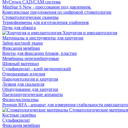
MyCrown CAD/CAM система
MiniStar S New - прессование под давлением.
Комплексные предложения по цифровой стоматологии
Стоматологические сканеры
Термоформеры для изготовления элайнеров
Печи для обжига
Хирургия и имплантология
Материалы и инструменты для хирургии
Забор костной ткани
Фиксация мембран
Винты для фиксации блоков, пластин
Мембраны нерезорбируемые
Шовный материал
Сульфакрилат - клей медицинский
Одноразовые изделия
Пародонтология и хирургия
Лезвия для скальпеля
Оборудование для хирургии
Пьезохирургические аппараты
Физиодиспенсеры
Penguin RFA - аппарат для измерения стабильности имплантато
Стоматологические материал
Костные скребки
Сульфакрилат
Фиксация мембран