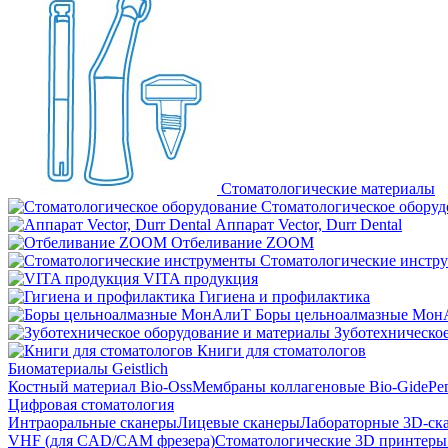
Стоматологические материалы
Стоматологическое оборуд
Аппарат Vector, Durr Dental
Отбеливание ZOOM
Стоматологические инстр
VITA продукция
Гигиена и профилактика
Боры цельноалмазные Мон
Зуботехническое
Книги для стоматологов
Биоматериалы Geistlich
Костный материал Bio-Oss
Мембраны коллагеновые Bio-Gide
Ре
Цифровая стоматология
Интраоральные сканеры
Лицевые сканеры
Лабораторные 3D-ск
VHF (для CAD/CAM фрезера)
Стоматологические 3D принтеры