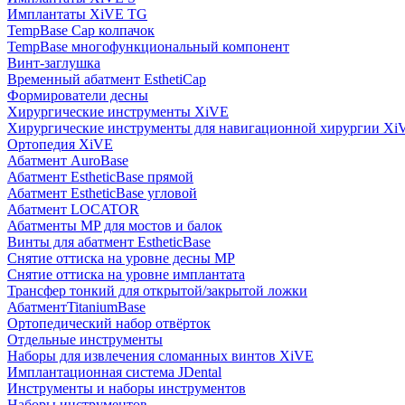
Имплантаты XiVE TG
TempBase Cap колпачок
TempBase многофункциональный компонент
Винт-заглушка
Временный абатмент EsthetiCap
Формирователи десны
Хирургические инструменты XiVE
Хирургические инструменты для навигационной хирургии Xi
Ортопедия XiVE
Абатмент AuroBase
Абатмент EstheticBase прямой
Абатмент EstheticBase угловой
Абатмент LOCATOR
Абатменты MP для мостов и балок
Винты для абатмент EstheticBase
Снятие оттиска на уровне десны MP
Снятие оттиска на уровне имплантата
Трансфер тонкий для открытой/закрытой ложки
АбатментTitaniumBase
Ортопедический набор отвёрток
Отдельные инструменты
Наборы для извлечения сломанных винтов XiVE
Имплантационная система JDental
Инструменты и наборы инструментов
Наборы инструментов