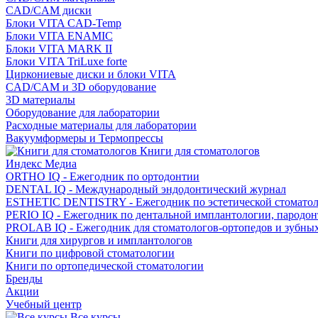
CAD/CAM диски
Блоки VITA CAD-Temp
Блоки VITA ENAMIC
Блоки VITA MARK II
Блоки VITA TriLuxe forte
Циркониевые диски и блоки VITA
CAD/CAM и 3D оборудование
3D материалы
Оборудование для лаборатории
Расходные материалы для лаборатории
Вакуумформеры и Термопрессы
Книги для стоматологов
Индекс Медиа
ORTHO IQ - Ежегодник по ортодонтии
DENTAL IQ - Международный эндодонтический журнал
ESTHETIC DENTISTRY - Ежегодник по эстетической стомато
PERIO IQ - Ежегодник по дентальной имплантологии, пародо
PROLAB IQ - Ежегодник для стоматологов-ортопедов и зубны
Книги для хирургов и имплантологов
Книги по цифровой стоматологии
Книги по ортопедической стоматологии
Бренды
Акции
Учебный центр
Все курсы