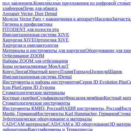
под давлением.
Комплексные предложения по цифровой стома
элайнеров
Печи для обжига
Аппарат Vector, Durr Dental
Модели Vector Paro + наконечники к аппарату
Насадки
Запчасти
Гигиена и профилактика
FITODENT для полости рта
Имплантационная система XIVE
Хирургия XiVE
Ортопедия XiVE
Хирургия и имплантология
Материалы и инструменты для хирургии
Оборудование для хи
Отбеливание ZOOM
Наборы ZOOM для отбеливания
Боры цельноалмазные МонАлиТ
Конус
Линза
Обратный конус
Пламя
Торнадо
Цилиндр
Шарик
Имплантационная система JDental
Инструменты и наборы инструментов
Серия JD Evolution Plus
Се
Icon Plus
Серия JD Zygoma
Стоматологические материалы
Костные скребки
Сульфакрилат
Фиксация мембран
Костный мат
Стоматологические инструменты
Инструменты КМИЗ, Россия
НАШИ инструменты, Россия
Инст
Martin, Германия
Инструменты Karl Hammacher, Германия
Стома
Зуботехническое оборудование и материалы
CAD/CAM материалы
CAD/CAM и 3D оборудование
3D матери
лаборатории
Вакуумформеры и Термопрессы