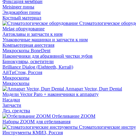
Фиксация мембран
Meisinger пины
Эндокарбон пины
Костный материал
Стоматологическое оборуд
Melag оборудование
Автоклавы и запчасти к ним
Упаковочные машинки и запчасти к ним
Компьютерная анестезия
Микроскопы BoneDent
Наконечники для абразивной чистки зубов
Бинокуляры, осветители
Brilliance Dialog (Eighteeth, Китай)
АйТиСтом, Россия
Микроскопы
Микроскопы
Аппарат Vector, Durr Dental
Модели Vector Paro + наконечники к аппарату
Насадки
Запчасти
Дез. средства
Отбеливание ZOOM
Наборы ZOOM для отбеливания
Стоматологические инстр
Инструменты КМИЗ, Россия