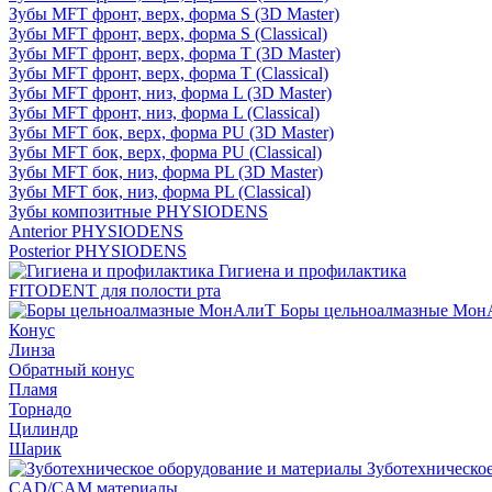
Зубы MFT фронт, верх, форма S (3D Master)
Зубы MFT фронт, верх, форма S (Classical)
Зубы MFT фронт, верх, форма T (3D Master)
Зубы MFT фронт, верх, форма T (Classical)
Зубы MFT фронт, низ, форма L (3D Master)
Зубы MFT фронт, низ, форма L (Classical)
Зубы MFT бок, верх, форма PU (3D Master)
Зубы MFT бок, верх, форма PU (Classical)
Зубы MFT бок, низ, форма PL (3D Master)
Зубы MFT бок, низ, форма PL (Classical)
Зубы композитные PHYSIODENS
Anterior PHYSIODENS
Posterior PHYSIODENS
Гигиена и профилактика
FITODENT для полости рта
Боры цельноалмазные Мон
Конус
Линза
Обратный конус
Пламя
Торнадо
Цилиндр
Шарик
Зуботехническое
CAD/CAM материалы