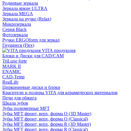
Родиевые зеркала
Зеркала яркие ULTRA
Зеркала MEGA
Зеркала на ручке (Relax)
Микрозеркала
Серия Black
Фотозеркала
Ручки ERGOform для зеркал
Гнущиеся (Flex)
VITA продукция
Блоки и Диски для CAD/CAM
TriLuxe forte
MARK II
ENAMIC
CAD-Temp
RealLife
Циркониевые диски и блоки
Красители и полиры VITA для керамических материалов
Печи для обжига
Шкала зубов
Зубы полимерные MFT
Зубы MFT фронт, верх, форма O (3D Master)
Зубы MFT фронт, верх, форма O (Classical)
Зубы MFT фронт, верх, форма R (3D Master)
Зубы MFT фронт, верх, форма R (Classical)