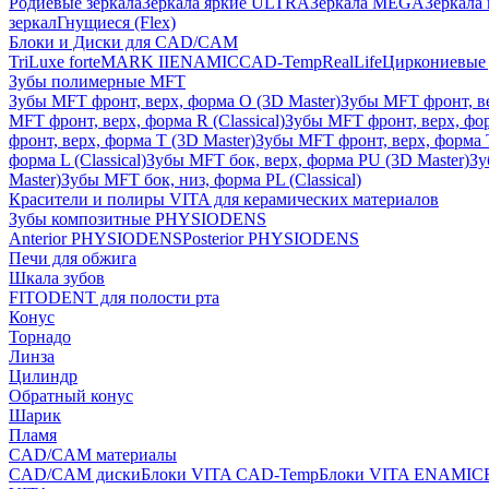
Родиевые зеркала
Зеркала яркие ULTRA
Зеркала MEGA
Зеркала 
зеркал
Гнущиеся (Flex)
Блоки и Диски для CAD/CAM
TriLuxe forte
MARK II
ENAMIC
CAD-Temp
RealLife
Циркониевые 
Зубы полимерные MFT
Зубы MFT фронт, верх, форма O (3D Master)
Зубы MFT фронт, вер
MFT фронт, верх, форма R (Classical)
Зубы MFT фронт, верх, фор
фронт, верх, форма T (3D Master)
Зубы MFT фронт, верх, форма T 
форма L (Classical)
Зубы MFT бок, верх, форма PU (3D Master)
Зу
Master)
Зубы MFT бок, низ, форма PL (Classical)
Красители и полиры VITA для керамических материалов
Зубы композитные PHYSIODENS
Anterior PHYSIODENS
Posterior PHYSIODENS
Печи для обжига
Шкала зубов
FITODENT для полости рта
Конус
Торнадо
Линза
Цилиндр
Обратный конус
Шарик
Пламя
CAD/CAM материалы
CAD/CAM диски
Блоки VITA CAD-Temp
Блоки VITA ENAMIC