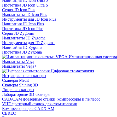
Навигация JD Icon Ultra S
Протетика JD Icon Ultra S
Серия JD Icon Plus
Имплантаты JD Icon Plus
Инструменты для JD Icon Plus
Навигация JD Icon Plus
Протетика JD Icon Plus
Серия JD Zygoma
Имплантаты JD Zygoma
Инструменты для JD Zygoma
Навигайия JD Zygoma
Протетика JD Zygoma
Имплантационная систем
Имплантаты Vega
Имплантаты Vega+
Цифровая стоматология
Интраоральные сканеры
Сканеры Medit
Сканеры Shining 3D
Лицевые сканеры
Лабораторные 3D-сканеры
CAD/CAM фрезерные станки, компрессоры и пылесос
VHF фрезерный станок для стоматологии
Компрессоры для CAD/CAM
CEREC