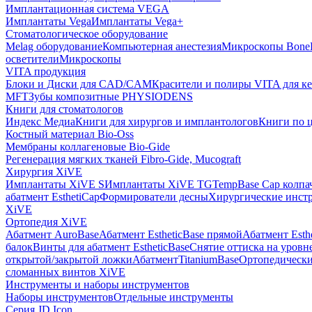
Имплантационная система VEGA
Имплантаты Vega
Имплантаты Vega+
Стоматологическое оборудование
Melag оборудование
Компьютерная анестезия
Микроскопы Bone
осветители
Микроскопы
VITA продукция
Блоки и Диски для CAD/CAM
Красители и полиры VITA для к
MFT
Зубы композитные PHYSIODENS
Книги для стоматологов
Индекс Медиа
Книги для хирургов и имплантологов
Книги по 
Костный материал Bio-Oss
Мембраны коллагеновые Bio-Gide
Регенерация мягких тканей Fibro-Gide, Mucograft
Хирургия XiVE
Имплантаты XiVE S
Имплантаты XiVE TG
TempBase Cap колпа
абатмент EsthetiCap
Формирователи десны
Хирургические инст
XiVE
Ортопедия XiVE
Абатмент AuroBase
Абатмент EstheticBase прямой
Абатмент Esth
балок
Винты для абатмент EstheticBase
Снятие оттиска на уровн
открытой/закрытой ложки
АбатментTitaniumBase
Ортопедически
сломанных винтов XiVE
Инструменты и наборы инструментов
Наборы инструментов
Отдельные инструменты
Серия JD Icon