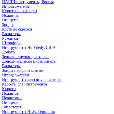
НАШИ инструменты, Россия
Иглодержатели
Кюреты и скейлеры
Ножницы
Пинцеты
Зонды
Костные скребки
Распаторы
Рукоятки
Штопферы
Инструменты Hu-Friedy, США
Долото
Зеркала и ручки для зеркал
Дополнительные инструменты
Распаторы
Зонды пародонтальные
Иглодержатели
Инструменты для синус-лифтинга
Кассеты для инструмента
Кюреты
Ножницы
Периотомы
Пинцеты
Элеваторы
Инструменты HLW, Германия