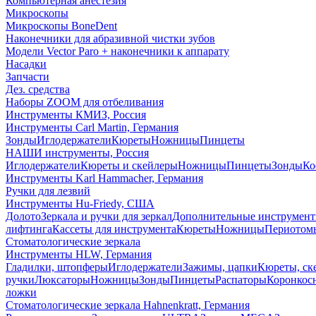
Компьютерная анестезия
Микроскопы
Микроскопы BoneDent
Наконечники для абразивной чистки зубов
Модели Vector Paro + наконечники к аппарату
Насадки
Запчасти
Дез. средства
Наборы ZOOM для отбеливания
Инструменты КМИЗ, Россия
Инструменты Carl Martin, Германия
Зонды
Иглодержатели
Кюреты
Ножницы
Пинцеты
НАШИ инструменты, Россия
Иглодержатели
Кюреты и скейлеры
Ножницы
Пинцеты
Зонды
Ко
Инструменты Karl Hammacher, Германия
Ручки для лезвий
Инструменты Hu-Friedy, США
Долото
Зеркала и ручки для зеркал
Дополнительные инструмен
лифтинга
Кассеты для инструмента
Кюреты
Ножницы
Периотом
Стоматологические зеркала
Инструменты HLW, Германия
Гладилки, штопферы
Иглодержатели
Зажимы, цапки
Кюреты, ск
ручки
Люксаторы
Ножницы
Зонды
Пинцеты
Распаторы
Коронкос
ложки
Стоматологические зеркала Hahnenkratt, Германия