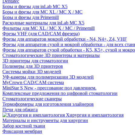
Dentatec
Боры и фрезы для inLab MC X5
Боры и фрезы для MC XL / MC X / MC
Боры и фрезы для Primemill
Расходные материалы для inLab MC X5
Фильтры для MC XL / MC X / MC / Primemill
Фрезы VHF (для CAD/CAM фрезера)
Фрезы для аппаратов мокрой обработки - N4, N4+, Z4, VHF
Фрезы для аппаратов сухой и мокрой обработки - для всех ста
Фрезы для аппаратов сухой обработки - K5, K5+, сухой и мокр
Стоматологические 3D принтеры и материалы
3D принтеры для стоматологии
Полимеры для 3D принтеров
Системы мойки 3D моделей
УФ-камеры для полимеризации 3D моделей
MyCrown CAD/CAM система
MiniStar S New - прессование под давлением.
Комплексные предложения по цифровой стоматологии
Стоматологические сканеры
Термоформеры для изготовления элайнеров
Печи для обжига
Хирургия и имплантология
Материалы и инструменты для хирургии
Забор костной ткани
Фиксация мембран