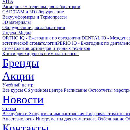
VITA
Расходные материалы для лаборатории
CAD/CAM и 3D оборудование
Вакуумформеры и Термопрессы
3D материалы
Оборудование для лаборатории
Индекс Медиа
ORTHO IQ - Ежегодник по ортодонтии
DENTAL IQ - Междунар
эстетической стоматологии
PERIO IQ - Ежегодник по дентальн
стоматологов-ортопедов и зубных техников
Книги для хирургов и имплантологов
Бренды
Акции
Учебный центр
Все курсы
Об учебном центре
Расписание
Фотоотчёты меропр
Новости
Статьи
Все рубрики
Хирургия и имплантология
Цифровая стоматолог
Анестезиология
Инструменты для стоматолога
Отбеливание
О
Контакты