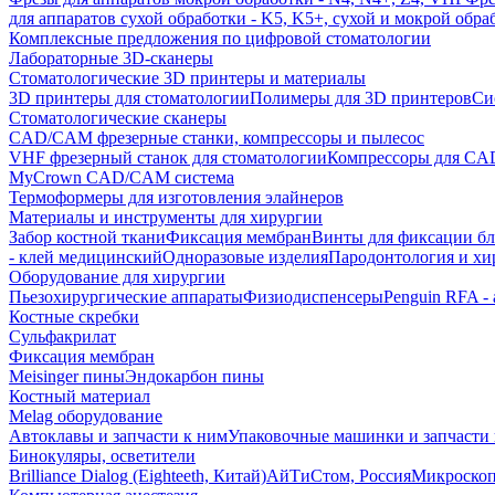
для аппаратов сухой обработки - K5, K5+, сухой и мокрой обра
Комплексные предложения по цифровой стоматологии
Лабораторные 3D-сканеры
Стоматологические 3D принтеры и материалы
3D принтеры для стоматологии
Полимеры для 3D принтеров
Си
Стоматологические сканеры
CAD/CAM фрезерные станки, компрессоры и пылесос
VHF фрезерный станок для стоматологии
Компрессоры для C
MyCrown CAD/CAM система
Термоформеры для изготовления элайнеров
Материалы и инструменты для хирургии
Забор костной ткани
Фиксация мембран
Винты для фиксации бл
- клей медицинский
Одноразовые изделия
Пародонтология и хи
Оборудование для хирургии
Пьезохирургические аппараты
Физиодиспенсеры
Penguin RFA -
Костные скребки
Сульфакрилат
Фиксация мембран
Meisinger пины
Эндокарбон пины
Костный материал
Melag оборудование
Автоклавы и запчасти к ним
Упаковочные машинки и запчасти 
Бинокуляры, осветители
Brilliance Dialog (Eighteeth, Китай)
АйТиСтом, Россия
Микроско