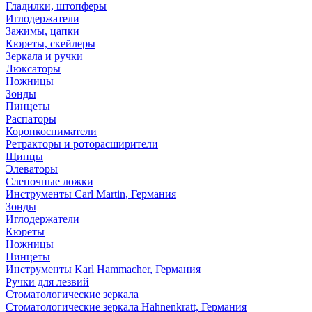
Гладилки, штопферы
Иглодержатели
Зажимы, цапки
Кюреты, скейлеры
Зеркала и ручки
Люксаторы
Ножницы
Зонды
Пинцеты
Распаторы
Коронкосниматели
Ретракторы и роторасширители
Щипцы
Элеваторы
Слепочные ложки
Инструменты Carl Martin, Германия
Зонды
Иглодержатели
Кюреты
Ножницы
Пинцеты
Инструменты Karl Hammacher, Германия
Ручки для лезвий
Стоматологические зеркала
Стоматологические зеркала Hahnenkratt, Германия