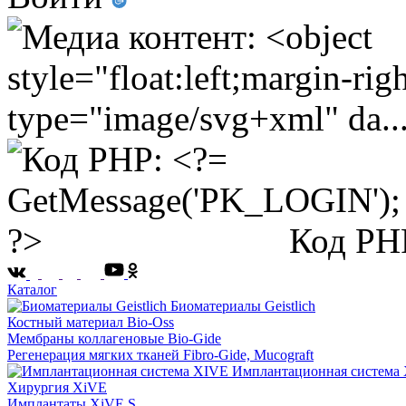
Код PH
Каталог
Биоматериалы Geistlich
Костный материал Bio-Oss
Мембраны коллагеновые Bio-Gide
Регенерация мягких тканей Fibro-Gide, Mucograft
Имплантационная система
Хирургия XiVE
Имплантаты XiVE S