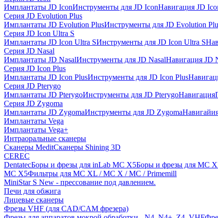
Имплантаты JD Icon
Инструменты для JD Icon
Навигация JD Ico
Серия JD Evolution Plus
Имплантаты JD Evolution Plus
Инструменты для JD Evolution Plu
Серия JD Icon Ultra S
Имплантаты JD Icon Ultra S
Инструменты для JD Icon Ultra S
Нав
Серия JD Nasal
Имплантаты JD Nasal
Инструменты для JD Nasal
Навигация JD N
Серия JD Icon Plus
Имплантаты JD Icon Plus
Инструменты для JD Icon Plus
Навигаци
Серия JD Pterygo
Имплантаты JD Pterygo
Инструменты для JD Pterygo
Навигация
Серия JD Zygoma
Имплантаты JD Zygoma
Инструменты для JD Zygoma
Навигайия
Имплантаты Vega
Имплантаты Vega+
Интраоральные сканеры
Сканеры Medit
Сканеры Shining 3D
CEREC
Dentatec
Боры и фрезы для inLab MC X5
Боры и фрезы для MC X
MC X5
Фильтры для MC XL / MC X / MC / Primemill
MiniStar S New - прессование под давлением.
Печи для обжига
Лицевые сканеры
Фрезы VHF (для CAD/CAM фрезера)
Фрезы для аппаратов мокрой обработки - N4, N4+, Z4, VHF
Фре