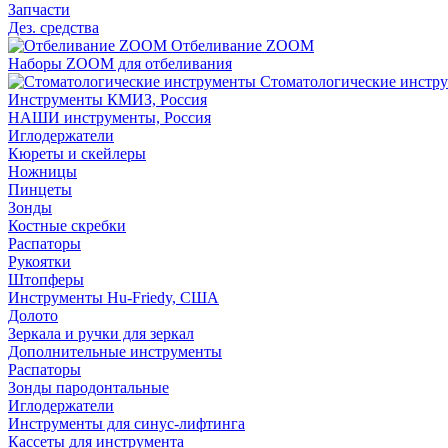
Запчасти
Дез. средства
Отбеливание ZOOM
Наборы ZOOM для отбеливания
Стоматологические инстр
Инструменты КМИЗ, Россия
НАШИ инструменты, Россия
Иглодержатели
Кюреты и скейлеры
Ножницы
Пинцеты
Зонды
Костные скребки
Распаторы
Рукоятки
Штопферы
Инструменты Hu-Friedy, США
Долото
Зеркала и ручки для зеркал
Дополнительные инструменты
Распаторы
Зонды пародонтальные
Иглодержатели
Инструменты для синус-лифтинга
Кассеты для инструмента