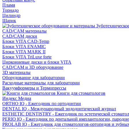
Пламя
Торнадо
Цилиндр
Шарик
Зуботехническое
CAD/CAM материалы
CAD/CAM диски
Блоки VITA CAD-Temp
Блоки VITA ENAMIC
Блоки VITA MARK II
Блоки VITA TriLuxe forte
Циркониевые диски и блоки VITA
CAD/CAM и 3D оборудование
3D материалы
Оборудование для лаборатории
Расходные материалы для лаборатории
Вакуумформеры и Термопрессы
Книги для стоматологов
Индекс Медиа
ORTHO IQ - Ежегодник по ортодонтии
DENTAL IQ - Международный эндодонтический журнал
ESTHETIC DENTISTRY - Ежегодник по эстетической стомато
PERIO IQ - Ежегодник по дентальной имплантологии, пародо
PROLAB IQ - Ежегодник для стоматологов-ортопедов и зубны