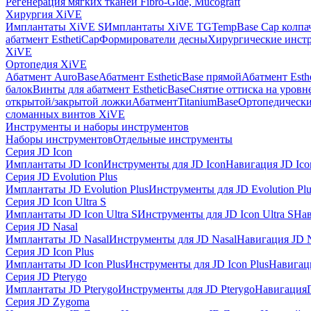
Регенерация мягких тканей Fibro-Gide, Mucograft
Хирургия XiVE
Имплантаты XiVE S
Имплантаты XiVE TG
TempBase Cap колпа
абатмент EsthetiCap
Формирователи десны
Хирургические инст
XiVE
Ортопедия XiVE
Абатмент AuroBase
Абатмент EstheticBase прямой
Абатмент Esth
балок
Винты для абатмент EstheticBase
Снятие оттиска на уровн
открытой/закрытой ложки
АбатментTitaniumBase
Ортопедически
сломанных винтов XiVE
Инструменты и наборы инструментов
Наборы инструментов
Отдельные инструменты
Серия JD Icon
Имплантаты JD Icon
Инструменты для JD Icon
Навигация JD Ico
Серия JD Evolution Plus
Имплантаты JD Evolution Plus
Инструменты для JD Evolution Plu
Серия JD Icon Ultra S
Имплантаты JD Icon Ultra S
Инструменты для JD Icon Ultra S
Нав
Серия JD Nasal
Имплантаты JD Nasal
Инструменты для JD Nasal
Навигация JD N
Серия JD Icon Plus
Имплантаты JD Icon Plus
Инструменты для JD Icon Plus
Навигаци
Серия JD Pterygo
Имплантаты JD Pterygo
Инструменты для JD Pterygo
Навигация
Серия JD Zygoma