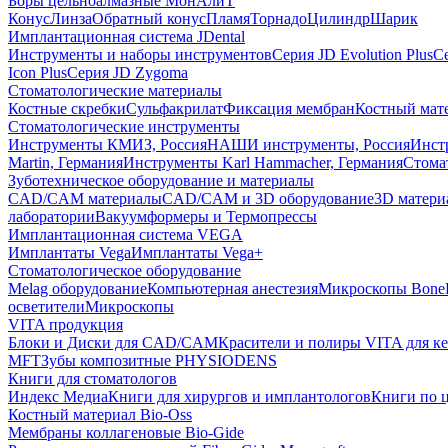
Боры цельноалмазные МонАлиТ
Конус
Линза
Обратный конус
Пламя
Торнадо
Цилиндр
Шарик
Имплантационная система JDental
Инструменты и наборы инструментов
Серия JD Evolution Plus
Се
Icon Plus
Серия JD Zygoma
Стоматологические материалы
Костные скребки
Сульфакрилат
Фиксация мембран
Костный мат
Стоматологические инструменты
Инструменты КМИЗ, Россия
НАШИ инструменты, Россия
Инст
Martin, Германия
Инструменты Karl Hammacher, Германия
Стома
Зуботехническое оборудование и материалы
CAD/CAM материалы
CAD/CAM и 3D оборудование
3D матери
лаборатории
Вакуумформеры и Термопрессы
Имплантационная система VEGA
Имплантаты Vega
Имплантаты Vega+
Стоматологическое оборудование
Melag оборудование
Компьютерная анестезия
Микроскопы Bone
осветители
Микроскопы
VITA продукция
Блоки и Диски для CAD/CAM
Красители и полиры VITA для к
MFT
Зубы композитные PHYSIODENS
Книги для стоматологов
Индекс Медиа
Книги для хирургов и имплантологов
Книги по 
Костный материал Bio-Oss
Мембраны коллагеновые Bio-Gide