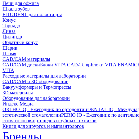
Печи для обжига
Шкала зубов
FITODENT для полости рта
Конус
Торнадо
Линза
Цилиндр
Обратный конус
Шарик
Пламя
CAD/CAM материалы
CAD/CAM диски
Блоки VITA CAD-Temp
Блоки VITA ENAMIC
VITA
Расходные материалы для лаборатории
CAD/CAM и 3D оборудование
Вакуумформеры и Термопрессы
3D материалы
Оборудование для лаборатории
Индекс Медиа
ORTHO IQ - Ежегодник по ортодонтии
DENTAL IQ - Междунар
эстетической стоматологии
PERIO IQ - Ежегодник по дентальн
стоматологов-ортопедов и зубных техников
Книги для хирургов и имплантологов
Бренды