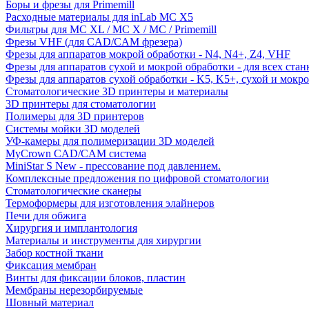
Боры и фрезы для Primemill
Расходные материалы для inLab MC X5
Фильтры для MC XL / MC X / MC / Primemill
Фрезы VHF (для CAD/CAM фрезера)
Фрезы для аппаратов мокрой обработки - N4, N4+, Z4, VHF
Фрезы для аппаратов сухой и мокрой обработки - для всех ста
Фрезы для аппаратов сухой обработки - K5, K5+, сухой и мокр
Стоматологические 3D принтеры и материалы
3D принтеры для стоматологии
Полимеры для 3D принтеров
Системы мойки 3D моделей
УФ-камеры для полимеризации 3D моделей
MyCrown CAD/CAM система
MiniStar S New - прессование под давлением.
Комплексные предложения по цифровой стоматологии
Стоматологические сканеры
Термоформеры для изготовления элайнеров
Печи для обжига
Хирургия и имплантология
Материалы и инструменты для хирургии
Забор костной ткани
Фиксация мембран
Винты для фиксации блоков, пластин
Мембраны нерезорбируемые
Шовный материал