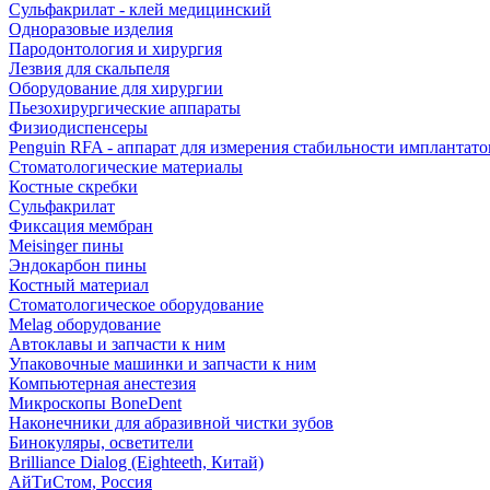
Сульфакрилат - клей медицинский
Одноразовые изделия
Пародонтология и хирургия
Лезвия для скальпеля
Оборудование для хирургии
Пьезохирургические аппараты
Физиодиспенсеры
Penguin RFA - аппарат для измерения стабильности имплантато
Стоматологические материалы
Костные скребки
Сульфакрилат
Фиксация мембран
Meisinger пины
Эндокарбон пины
Костный материал
Стоматологическое оборудование
Melag оборудование
Автоклавы и запчасти к ним
Упаковочные машинки и запчасти к ним
Компьютерная анестезия
Микроскопы BoneDent
Наконечники для абразивной чистки зубов
Бинокуляры, осветители
Brilliance Dialog (Eighteeth, Китай)
АйТиСтом, Россия