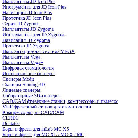
Имплантаты JD Icon Plus
Инструменты для JD Icon Plus
Навигация JD Icon Plus
Протетика JD Icon Plus
Серия JD Zygoma
Имплантаты JD Zygoma
Инструменты для JD Zygoma
Навигайия JD Zygoma
Протетика JD Zygoma
Имплантационная система VEGA
Имплантаты Vega
Имплантаты Vega+
Цифровая стоматология
Интраоральные сканеры
Сканеры Medit
Сканеры Shining 3D
Лицевые сканеры
Лабораторные 3D-сканеры
CAD/CAM фрезерные станки, компрессоры и пылесос
VHF фрезерный станок для стоматологии
Компрессоры для CAD/CAM
CEREC
Dentatec
Боры и фрезы для inLab MC X5
Боры и фрезы для MC XL / MC X / MC