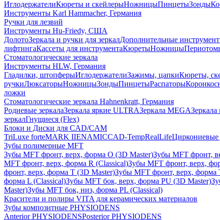
Иглодержатели
Кюреты и скейлеры
Ножницы
Пинцеты
Зонды
Ко
Инструменты Karl Hammacher, Германия
Ручки для лезвий
Инструменты Hu-Friedy, США
Долото
Зеркала и ручки для зеркал
Дополнительные инструмен
лифтинга
Кассеты для инструмента
Кюреты
Ножницы
Периотом
Стоматологические зеркала
Инструменты HLW, Германия
Гладилки, штопферы
Иглодержатели
Зажимы, цапки
Кюреты, ск
ручки
Люксаторы
Ножницы
Зонды
Пинцеты
Распаторы
Коронкос
ложки
Стоматологические зеркала Hahnenkratt, Германия
Родиевые зеркала
Зеркала яркие ULTRA
Зеркала MEGA
Зеркала 
зеркал
Гнущиеся (Flex)
Блоки и Диски для CAD/CAM
TriLuxe forte
MARK II
ENAMIC
CAD-Temp
RealLife
Циркониевые 
Зубы полимерные MFT
Зубы MFT фронт, верх, форма O (3D Master)
Зубы MFT фронт, вер
MFT фронт, верх, форма R (Classical)
Зубы MFT фронт, верх, фор
фронт, верх, форма T (3D Master)
Зубы MFT фронт, верх, форма T 
форма L (Classical)
Зубы MFT бок, верх, форма PU (3D Master)
Зу
Master)
Зубы MFT бок, низ, форма PL (Classical)
Красители и полиры VITA для керамических материалов
Зубы композитные PHYSIODENS
Anterior PHYSIODENS
Posterior PHYSIODENS