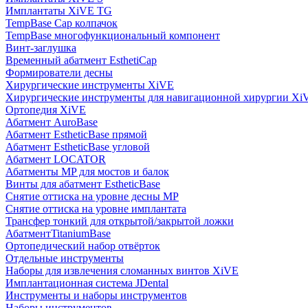
Имплантаты XiVE TG
TempBase Cap колпачок
TempBase многофункциональный компонент
Винт-заглушка
Временный абатмент EsthetiCap
Формирователи десны
Хирургические инструменты XiVE
Хирургические инструменты для навигационной хирургии Xi
Ортопедия XiVE
Абатмент AuroBase
Абатмент EstheticBase прямой
Абатмент EstheticBase угловой
Абатмент LOCATOR
Абатменты MP для мостов и балок
Винты для абатмент EstheticBase
Снятие оттиска на уровне десны MP
Снятие оттиска на уровне имплантата
Трансфер тонкий для открытой/закрытой ложки
АбатментTitaniumBase
Ортопедический набор отвёрток
Отдельные инструменты
Наборы для извлечения сломанных винтов XiVE
Имплантационная система JDental
Инструменты и наборы инструментов
Наборы инструментов