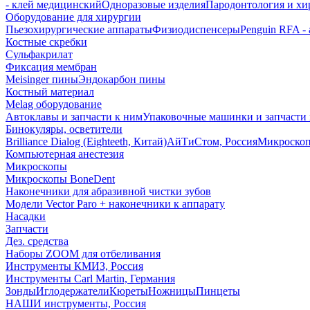
- клей медицинский
Одноразовые изделия
Пародонтология и хи
Оборудование для хирургии
Пьезохирургические аппараты
Физиодиспенсеры
Penguin RFA -
Костные скребки
Сульфакрилат
Фиксация мембран
Meisinger пины
Эндокарбон пины
Костный материал
Melag оборудование
Автоклавы и запчасти к ним
Упаковочные машинки и запчасти 
Бинокуляры, осветители
Brilliance Dialog (Eighteeth, Китай)
АйТиСтом, Россия
Микроско
Компьютерная анестезия
Микроскопы
Микроскопы BoneDent
Наконечники для абразивной чистки зубов
Модели Vector Paro + наконечники к аппарату
Насадки
Запчасти
Дез. средства
Наборы ZOOM для отбеливания
Инструменты КМИЗ, Россия
Инструменты Carl Martin, Германия
Зонды
Иглодержатели
Кюреты
Ножницы
Пинцеты
НАШИ инструменты, Россия