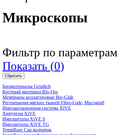
Микроскопы
Фильтр по параметрам
Показать
(
0
)
Биоматериалы Geistlich
Костный материал Bio-Oss
Мембраны коллагеновые Bio-Gide
Регенерация мягких тканей Fibro-Gide, Mucograft
Имплантационная система XIVE
Хирургия XiVE
Имплантаты XiVE S
Имплантаты XiVE TG
TempBase Cap колпачок