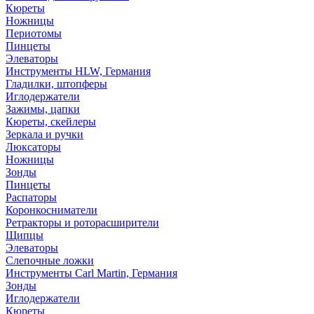
Кюреты
Ножницы
Периотомы
Пинцеты
Элеваторы
Инструменты HLW, Германия
Гладилки, штопферы
Иглодержатели
Зажимы, цапки
Кюреты, скейлеры
Зеркала и ручки
Люксаторы
Ножницы
Зонды
Пинцеты
Распаторы
Коронкосниматели
Ретракторы и роторасширители
Щипцы
Элеваторы
Слепочные ложки
Инструменты Carl Martin, Германия
Зонды
Иглодержатели
Кюреты