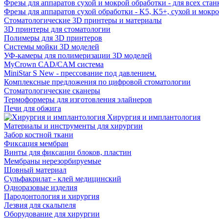
Фрезы для аппаратов сухой и мокрой обработки - для всех ста
Фрезы для аппаратов сухой обработки - K5, K5+, сухой и мокр
Стоматологические 3D принтеры и материалы
3D принтеры для стоматологии
Полимеры для 3D принтеров
Системы мойки 3D моделей
УФ-камеры для полимеризации 3D моделей
MyCrown CAD/CAM система
MiniStar S New - прессование под давлением.
Комплексные предложения по цифровой стоматологии
Стоматологические сканеры
Термоформеры для изготовления элайнеров
Печи для обжига
Хирургия и имплантология
Материалы и инструменты для хирургии
Забор костной ткани
Фиксация мембран
Винты для фиксации блоков, пластин
Мембраны нерезорбируемые
Шовный материал
Сульфакрилат - клей медицинский
Одноразовые изделия
Пародонтология и хирургия
Лезвия для скальпеля
Оборудование для хирургии