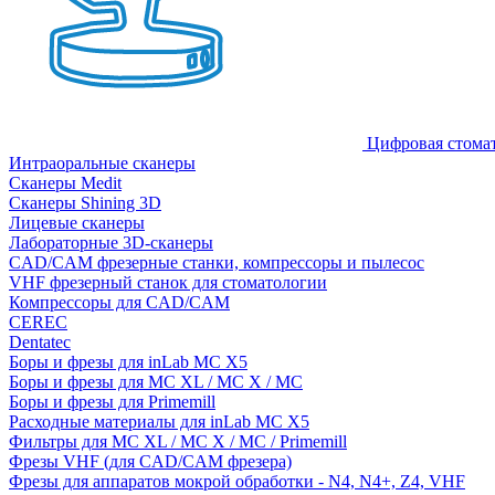
Цифровая стома
Интраоральные сканеры
Сканеры Medit
Сканеры Shining 3D
Лицевые сканеры
Лабораторные 3D-сканеры
CAD/CAM фрезерные станки, компрессоры и пылесос
VHF фрезерный станок для стоматологии
Компрессоры для CAD/CAM
CEREC
Dentatec
Боры и фрезы для inLab MC X5
Боры и фрезы для MC XL / MC X / MC
Боры и фрезы для Primemill
Расходные материалы для inLab MC X5
Фильтры для MC XL / MC X / MC / Primemill
Фрезы VHF (для CAD/CAM фрезера)
Фрезы для аппаратов мокрой обработки - N4, N4+, Z4, VHF