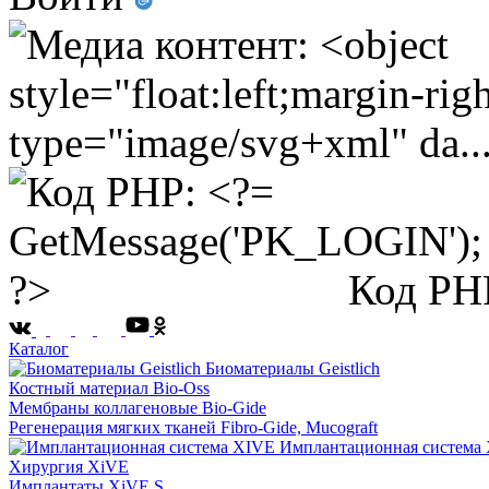
Код PH
Каталог
Биоматериалы Geistlich
Костный материал Bio-Oss
Мембраны коллагеновые Bio-Gide
Регенерация мягких тканей Fibro-Gide, Mucograft
Имплантационная система
Хирургия XiVE
Имплантаты XiVE S