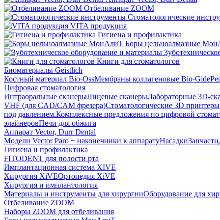
Отбеливание ZOOM
Стоматологические инстр
VITA продукция
Гигиена и профилактика
Боры цельноалмазные Мон
Зуботехническое
Книги для стоматологов
Биоматериалы Geistlich
Костный материал Bio-Oss
Мембраны коллагеновые Bio-Gide
Ре
Цифровая стоматология
Интраоральные сканеры
Лицевые сканеры
Лабораторные 3D-ск
VHF (для CAD/CAM фрезера)
Стоматологические 3D принтеры
под давлением.
Комплексные предложения по цифровой стома
элайнеров
Печи для обжига
Аппарат Vector, Durr Dental
Модели Vector Paro + наконечники к аппарату
Насадки
Запчасти
Гигиена и профилактика
FITODENT для полости рта
Имплантационная система XIVE
Хирургия XiVE
Ортопедия XiVE
Хирургия и имплантология
Материалы и инструменты для хирургии
Оборудование для хи
Отбеливание ZOOM
Наборы ZOOM для отбеливания