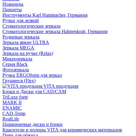
Ножницы
Пинцеты
Инструменты Karl Hammacher, Германия
Ручки для лезвий
Стоматологические зеркала
Стоматологические зеркала Hahnenkratt, Германия
Родиевые зеркала
Зеркала яркие ULTRA
Зеркала MEGA
Зеркала на ручке (Relax)
Микрозеркала
Серия Black
Фотозеркала
Ручки ERGOform для зеркал
Гнущиеся (Flex)
VITA продукция
Блоки и Диски для CAD/CAM
TriLuxe forte
MARK II
ENAMIC
CAD-Temp
RealLife
Циркониевые диски и блоки
Красители и полиры VITA для керамических материалов
Печи для обжига