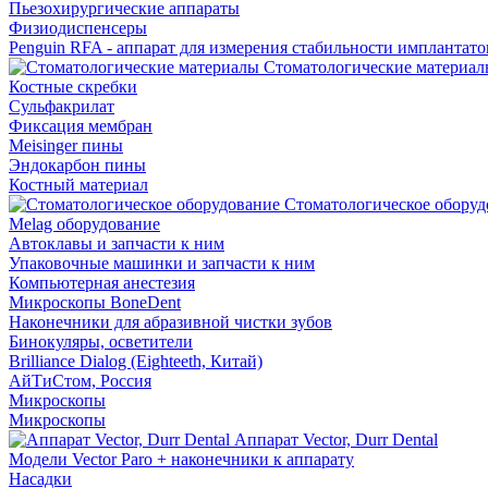
Пьезохирургические аппараты
Физиодиспенсеры
Penguin RFA - аппарат для измерения стабильности имплантато
Стоматологические материал
Костные скребки
Сульфакрилат
Фиксация мембран
Meisinger пины
Эндокарбон пины
Костный материал
Стоматологическое оборуд
Melag оборудование
Автоклавы и запчасти к ним
Упаковочные машинки и запчасти к ним
Компьютерная анестезия
Микроскопы BoneDent
Наконечники для абразивной чистки зубов
Бинокуляры, осветители
Brilliance Dialog (Eighteeth, Китай)
АйТиСтом, Россия
Микроскопы
Микроскопы
Аппарат Vector, Durr Dental
Модели Vector Paro + наконечники к аппарату
Насадки