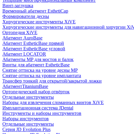
TempBase многофункциональный компонент
Винт-заглушка
Временный абатмент EsthetiCap
Формирователи десны
Хирургические инструменты XiVE
Хирургические инструменты для навигационной хирургии Xi
Ортопедия XiVE
Абатмент AuroBase
Абатмент EstheticBase прямой
Абатмент EstheticBase угловой
Абатмент LOCATOR
Абатменты MP для мостов и балок
Винты для абатмент EstheticBase
Снятие оттиска на уровне десны MP
Снятие оттиска на уровне имплантата
Трансфер тонкий для открытой/закрытой ложки
АбатментTitaniumBase
Ортопедический набор отвёрток
Отдельные инструменты
Наборы для извлечения сломанных винтов XiVE
Имплантационная система JDental
Инструменты и наборы инструментов
Наборы инструментов
Отдельные инструменты
Серия JD Evolution Plus