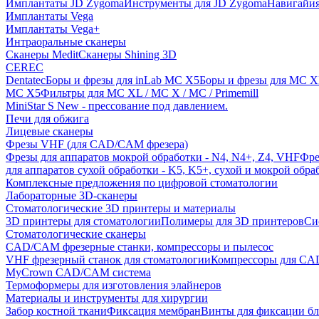
Имплантаты JD Zygoma
Инструменты для JD Zygoma
Навигайия
Имплантаты Vega
Имплантаты Vega+
Интраоральные сканеры
Сканеры Medit
Сканеры Shining 3D
CEREC
Dentatec
Боры и фрезы для inLab MC X5
Боры и фрезы для MC X
MC X5
Фильтры для MC XL / MC X / MC / Primemill
MiniStar S New - прессование под давлением.
Печи для обжига
Лицевые сканеры
Фрезы VHF (для CAD/CAM фрезера)
Фрезы для аппаратов мокрой обработки - N4, N4+, Z4, VHF
Фре
для аппаратов сухой обработки - K5, K5+, сухой и мокрой обра
Комплексные предложения по цифровой стоматологии
Лабораторные 3D-сканеры
Стоматологические 3D принтеры и материалы
3D принтеры для стоматологии
Полимеры для 3D принтеров
Си
Стоматологические сканеры
CAD/CAM фрезерные станки, компрессоры и пылесос
VHF фрезерный станок для стоматологии
Компрессоры для C
MyCrown CAD/CAM система
Термоформеры для изготовления элайнеров
Материалы и инструменты для хирургии
Забор костной ткани
Фиксация мембран
Винты для фиксации бл