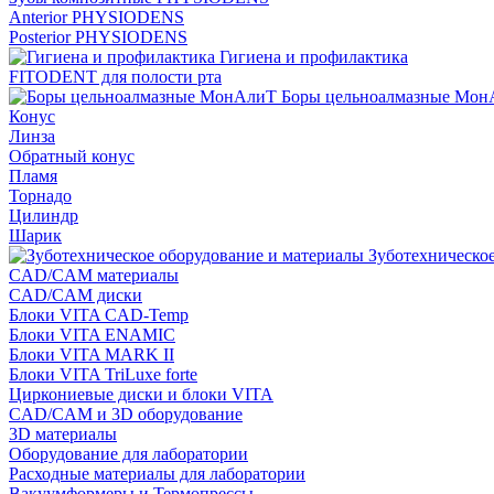
Anterior PHYSIODENS
Posterior PHYSIODENS
Гигиена и профилактика
FITODENT для полости рта
Боры цельноалмазные Мон
Конус
Линза
Обратный конус
Пламя
Торнадо
Цилиндр
Шарик
Зуботехническое
CAD/CAM материалы
CAD/CAM диски
Блоки VITA CAD-Temp
Блоки VITA ENAMIC
Блоки VITA MARK II
Блоки VITA TriLuxe forte
Циркониевые диски и блоки VITA
CAD/CAM и 3D оборудование
3D материалы
Оборудование для лаборатории
Расходные материалы для лаборатории
Вакуумформеры и Термопрессы