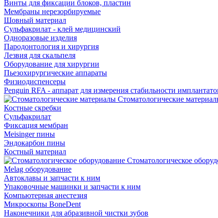
Винты для фиксации блоков, пластин
Мембраны нерезорбируемые
Шовный материал
Сульфакрилат - клей медицинский
Одноразовые изделия
Пародонтология и хирургия
Лезвия для скальпеля
Оборудование для хирургии
Пьезохирургические аппараты
Физиодиспенсеры
Penguin RFA - аппарат для измерения стабильности имплантато
Стоматологические материал
Костные скребки
Сульфакрилат
Фиксация мембран
Meisinger пины
Эндокарбон пины
Костный материал
Стоматологическое оборуд
Melag оборудование
Автоклавы и запчасти к ним
Упаковочные машинки и запчасти к ним
Компьютерная анестезия
Микроскопы BoneDent
Наконечники для абразивной чистки зубов