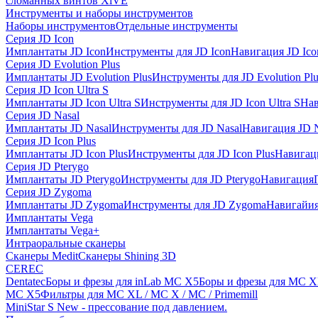
сломанных винтов XiVE
Инструменты и наборы инструментов
Наборы инструментов
Отдельные инструменты
Серия JD Icon
Имплантаты JD Icon
Инструменты для JD Icon
Навигация JD Ico
Серия JD Evolution Plus
Имплантаты JD Evolution Plus
Инструменты для JD Evolution Plu
Серия JD Icon Ultra S
Имплантаты JD Icon Ultra S
Инструменты для JD Icon Ultra S
Нав
Серия JD Nasal
Имплантаты JD Nasal
Инструменты для JD Nasal
Навигация JD N
Серия JD Icon Plus
Имплантаты JD Icon Plus
Инструменты для JD Icon Plus
Навигаци
Серия JD Pterygo
Имплантаты JD Pterygo
Инструменты для JD Pterygo
Навигация
Серия JD Zygoma
Имплантаты JD Zygoma
Инструменты для JD Zygoma
Навигайия
Имплантаты Vega
Имплантаты Vega+
Интраоральные сканеры
Сканеры Medit
Сканеры Shining 3D
CEREC
Dentatec
Боры и фрезы для inLab MC X5
Боры и фрезы для MC X
MC X5
Фильтры для MC XL / MC X / MC / Primemill
MiniStar S New - прессование под давлением.