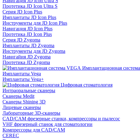
Навигация JD Icon Ultra S
Протетика JD Icon Ultra S
Серия JD Icon Plus
Имплантаты JD Icon Plus
Инструменты для JD Icon Plus
Навигация JD Icon Plus
Протетика JD Icon Plus
Серия JD Zygoma
Имплантаты JD Zygoma
Инструменты для JD Zygoma
Навигайия JD Zygoma
Протетика JD Zygoma
Имплантационная систем
Имплантаты Vega
Имплантаты Vega+
Цифровая стоматология
Интраоральные сканеры
Сканеры Medit
Сканеры Shining 3D
Лицевые сканеры
Лабораторные 3D-сканеры
CAD/CAM фрезерные станки, компрессоры и пылесос
VHF фрезерный станок для стоматологии
Компрессоры для CAD/CAM
CEREC