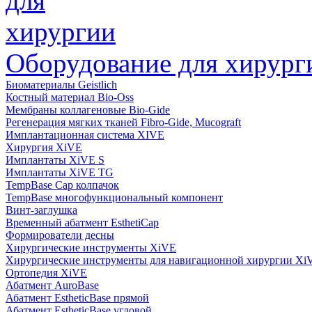
Оборудование для хирург
Биоматериалы Geistlich
Костный материал Bio-Oss
Мембраны коллагеновые Bio-Gide
Регенерация мягких тканей Fibro-Gide, Mucograft
Имплантационная система XIVE
Хирургия XiVE
Имплантаты XiVE S
Имплантаты XiVE TG
TempBase Cap колпачок
TempBase многофункциональный компонент
Винт-заглушка
Временный абатмент EsthetiCap
Формирователи десны
Хирургические инструменты XiVE
Хирургические инструменты для навигационной хирургии Xi
Ортопедия XiVE
Абатмент AuroBase
Абатмент EstheticBase прямой
Абатмент EstheticBase угловой