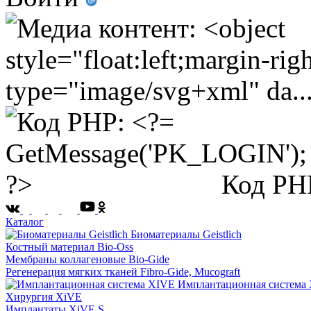
Код PH
Каталог
Биоматериалы Geistlich
Костный материал Bio-Oss
Мембраны коллагеновые Bio-Gide
Регенерация мягких тканей Fibro-Gide, Mucograft
Имплантационная система
Хирургия XiVE
Имплантаты XiVE S