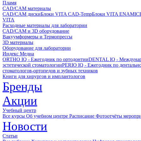
Пламя
CAD/CAM материалы
CAD/CAM диски
Блоки VITA CAD-Temp
Блоки VITA ENAMIC
VITA
Расходные материалы для лаборатории
CAD/CAM и 3D оборудование
Вакуумформеры и Термопрессы
3D материалы
Оборудование для лаборатории
Индекс Медиа
ORTHO IQ - Ежегодник по ортодонтии
DENTAL IQ - Междунар
эстетической стоматологии
PERIO IQ - Ежегодник по дентальн
стоматологов-ортопедов и зубных техников
Книги для хирургов и имплантологов
Бренды
Акции
Учебный центр
Все курсы
Об учебном центре
Расписание
Фотоотчёты меропр
Новости
Статьи