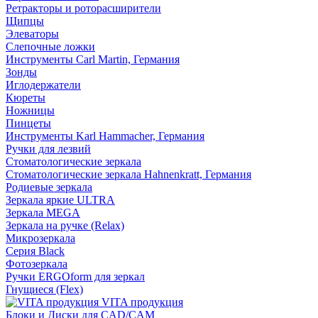
Ретракторы и роторасширители
Щипцы
Элеваторы
Слепочные ложки
Инструменты Carl Martin, Германия
Зонды
Иглодержатели
Кюреты
Ножницы
Пинцеты
Инструменты Karl Hammacher, Германия
Ручки для лезвий
Стоматологические зеркала
Стоматологические зеркала Hahnenkratt, Германия
Родиевые зеркала
Зеркала яркие ULTRA
Зеркала MEGA
Зеркала на ручке (Relax)
Микрозеркала
Серия Black
Фотозеркала
Ручки ERGOform для зеркал
Гнущиеся (Flex)
VITA продукция
Блоки и Диски для CAD/CAM