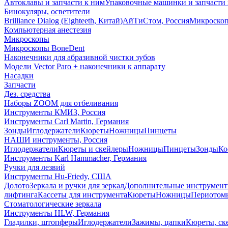
Автоклавы и запчасти к ним
Упаковочные машинки и запчасти 
Бинокуляры, осветители
Brilliance Dialog (Eighteeth, Китай)
АйТиСтом, Россия
Микроско
Компьютерная анестезия
Микроскопы
Микроскопы BoneDent
Наконечники для абразивной чистки зубов
Модели Vector Paro + наконечники к аппарату
Насадки
Запчасти
Дез. средства
Наборы ZOOM для отбеливания
Инструменты КМИЗ, Россия
Инструменты Carl Martin, Германия
Зонды
Иглодержатели
Кюреты
Ножницы
Пинцеты
НАШИ инструменты, Россия
Иглодержатели
Кюреты и скейлеры
Ножницы
Пинцеты
Зонды
Ко
Инструменты Karl Hammacher, Германия
Ручки для лезвий
Инструменты Hu-Friedy, США
Долото
Зеркала и ручки для зеркал
Дополнительные инструмен
лифтинга
Кассеты для инструмента
Кюреты
Ножницы
Периотом
Стоматологические зеркала
Инструменты HLW, Германия
Гладилки, штопферы
Иглодержатели
Зажимы, цапки
Кюреты, ск