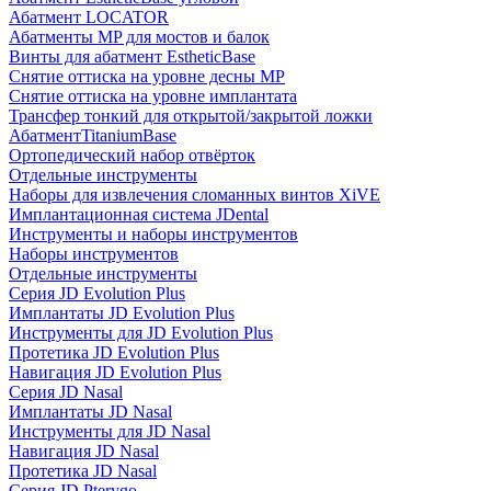
Абатмент LOCATOR
Абатменты MP для мостов и балок
Винты для абатмент EstheticBase
Снятие оттиска на уровне десны MP
Снятие оттиска на уровне имплантата
Трансфер тонкий для открытой/закрытой ложки
АбатментTitaniumBase
Ортопедический набор отвёрток
Отдельные инструменты
Наборы для извлечения сломанных винтов XiVE
Имплантационная система JDental
Инструменты и наборы инструментов
Наборы инструментов
Отдельные инструменты
Серия JD Evolution Plus
Имплантаты JD Evolution Plus
Инструменты для JD Evolution Plus
Протетика JD Evolution Plus
Навигация JD Evolution Plus
Серия JD Nasal
Имплантаты JD Nasal
Инструменты для JD Nasal
Навигация JD Nasal
Протетика JD Nasal
Серия JD Pterygo