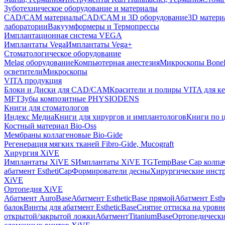
Зуботехническое оборудование и материалы
CAD/CAM материалы
CAD/CAM и 3D оборудование
3D матери
лаборатории
Вакуумформеры и Термопрессы
Имплантационная система VEGA
Имплантаты Vega
Имплантаты Vega+
Стоматологическое оборудование
Melag оборудование
Компьютерная анестезия
Микроскопы Bone
осветители
Микроскопы
VITA продукция
Блоки и Диски для CAD/CAM
Красители и полиры VITA для к
MFT
Зубы композитные PHYSIODENS
Книги для стоматологов
Индекс Медиа
Книги для хирургов и имплантологов
Книги по 
Костный материал Bio-Oss
Мембраны коллагеновые Bio-Gide
Регенерация мягких тканей Fibro-Gide, Mucograft
Хирургия XiVE
Имплантаты XiVE S
Имплантаты XiVE TG
TempBase Cap колпа
абатмент EsthetiCap
Формирователи десны
Хирургические инст
XiVE
Ортопедия XiVE
Абатмент AuroBase
Абатмент EstheticBase прямой
Абатмент Esth
балок
Винты для абатмент EstheticBase
Снятие оттиска на уровн
открытой/закрытой ложки
АбатментTitaniumBase
Ортопедически