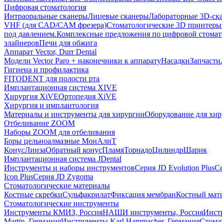
Цифровая стоматология
Интраоральные сканеры
Лицевые сканеры
Лабораторные 3D-ск
VHF (для CAD/CAM фрезера)
Стоматологические 3D принтеры
под давлением.
Комплексные предложения по цифровой стома
элайнеров
Печи для обжига
Аппарат Vector, Durr Dental
Модели Vector Paro + наконечники к аппарату
Насадки
Запчасти
Гигиена и профилактика
FITODENT для полости рта
Имплантационная система XIVE
Хирургия XiVE
Ортопедия XiVE
Хирургия и имплантология
Материалы и инструменты для хирургии
Оборудование для хи
Отбеливание ZOOM
Наборы ZOOM для отбеливания
Боры цельноалмазные МонАлиТ
Конус
Линза
Обратный конус
Пламя
Торнадо
Цилиндр
Шарик
Имплантационная система JDental
Инструменты и наборы инструментов
Серия JD Evolution Plus
Се
Icon Plus
Серия JD Zygoma
Стоматологические материалы
Костные скребки
Сульфакрилат
Фиксация мембран
Костный мат
Стоматологические инструменты
Инструменты КМИЗ, Россия
НАШИ инструменты, Россия
Инст
Martin, Германия
Инструменты Karl Hammacher, Германия
Стома