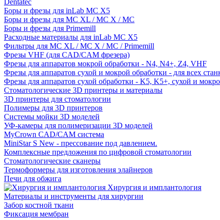
Dentatec
Боры и фрезы для inLab MC X5
Боры и фрезы для MC XL / MC X / MC
Боры и фрезы для Primemill
Расходные материалы для inLab MC X5
Фильтры для MC XL / MC X / MC / Primemill
Фрезы VHF (для CAD/CAM фрезера)
Фрезы для аппаратов мокрой обработки - N4, N4+, Z4, VHF
Фрезы для аппаратов сухой и мокрой обработки - для всех ста
Фрезы для аппаратов сухой обработки - K5, K5+, сухой и мокр
Стоматологические 3D принтеры и материалы
3D принтеры для стоматологии
Полимеры для 3D принтеров
Системы мойки 3D моделей
УФ-камеры для полимеризации 3D моделей
MyCrown CAD/CAM система
MiniStar S New - прессование под давлением.
Комплексные предложения по цифровой стоматологии
Стоматологические сканеры
Термоформеры для изготовления элайнеров
Печи для обжига
Хирургия и имплантология
Материалы и инструменты для хирургии
Забор костной ткани
Фиксация мембран