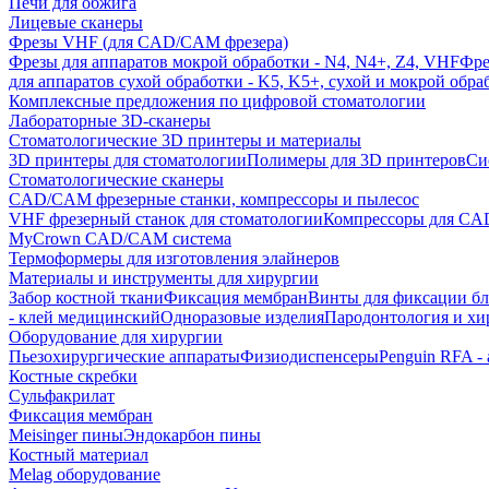
Печи для обжига
Лицевые сканеры
Фрезы VHF (для CAD/CAM фрезера)
Фрезы для аппаратов мокрой обработки - N4, N4+, Z4, VHF
Фре
для аппаратов сухой обработки - K5, K5+, сухой и мокрой обра
Комплексные предложения по цифровой стоматологии
Лабораторные 3D-сканеры
Стоматологические 3D принтеры и материалы
3D принтеры для стоматологии
Полимеры для 3D принтеров
Си
Стоматологические сканеры
CAD/CAM фрезерные станки, компрессоры и пылесос
VHF фрезерный станок для стоматологии
Компрессоры для C
MyCrown CAD/CAM система
Термоформеры для изготовления элайнеров
Материалы и инструменты для хирургии
Забор костной ткани
Фиксация мембран
Винты для фиксации бл
- клей медицинский
Одноразовые изделия
Пародонтология и хи
Оборудование для хирургии
Пьезохирургические аппараты
Физиодиспенсеры
Penguin RFA -
Костные скребки
Сульфакрилат
Фиксация мембран
Meisinger пины
Эндокарбон пины
Костный материал
Melag оборудование