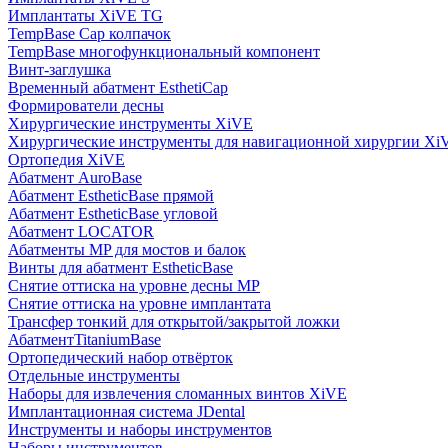
Имплантаты XiVE TG
TempBase Cap колпачок
TempBase многофункциональный компонент
Винт-заглушка
Временный абатмент EsthetiCap
Формирователи десны
Хирургические инструменты XiVE
Хирургические инструменты для навигационной хирургии Xi
Ортопедия XiVE
Абатмент AuroBase
Абатмент EstheticBase прямой
Абатмент EstheticBase угловой
Абатмент LOCATOR
Абатменты MP для мостов и балок
Винты для абатмент EstheticBase
Снятие оттиска на уровне десны MP
Снятие оттиска на уровне имплантата
Трансфер тонкий для открытой/закрытой ложки
АбатментTitaniumBase
Ортопедический набор отвёрток
Отдельные инструменты
Наборы для извлечения сломанных винтов XiVE
Имплантационная система JDental
Инструменты и наборы инструментов
Наборы инструментов