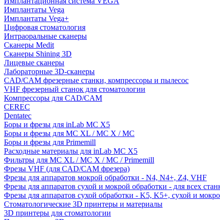
Имплантационная система VEGA
Имплантаты Vega
Имплантаты Vega+
Цифровая стоматология
Интраоральные сканеры
Сканеры Medit
Сканеры Shining 3D
Лицевые сканеры
Лабораторные 3D-сканеры
CAD/CAM фрезерные станки, компрессоры и пылесос
VHF фрезерный станок для стоматологии
Компрессоры для CAD/CAM
CEREC
Dentatec
Боры и фрезы для inLab MC X5
Боры и фрезы для MC XL / MC X / MC
Боры и фрезы для Primemill
Расходные материалы для inLab MC X5
Фильтры для MC XL / MC X / MC / Primemill
Фрезы VHF (для CAD/CAM фрезера)
Фрезы для аппаратов мокрой обработки - N4, N4+, Z4, VHF
Фрезы для аппаратов сухой и мокрой обработки - для всех ста
Фрезы для аппаратов сухой обработки - K5, K5+, сухой и мокр
Стоматологические 3D принтеры и материалы
3D принтеры для стоматологии