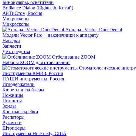
Бинокуляры, осветители
Brilliance Dialog (Eighteeth, Китай)
АйТиСтом, Россия
Микроскопы
Микроскопы
Аппарат Vector, Durr Dental
Модели Vector Paro + наконечники к аппарату
Насадки
Запчасти
Дез. средства
Отбеливание ZOOM
Наборы ZOOM для отбеливания
Стоматологические инстр
Инструменты КМИЗ, Россия
НАШИ инструменты, Россия
Иглодержатели
Кюреты и скейлеры
Ножницы
Пинцеты
Зонды
Костные скребки
Распаторы
Рукоятки
Штопферы
Инструменты Hu-Friedy, США