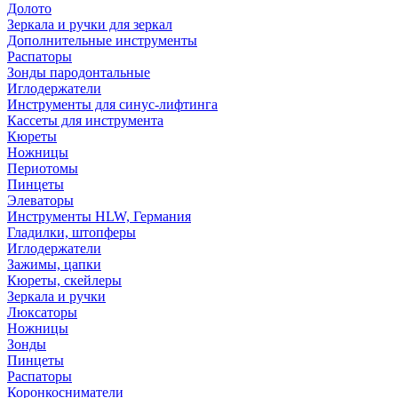
Долото
Зеркала и ручки для зеркал
Дополнительные инструменты
Распаторы
Зонды пародонтальные
Иглодержатели
Инструменты для синус-лифтинга
Кассеты для инструмента
Кюреты
Ножницы
Периотомы
Пинцеты
Элеваторы
Инструменты HLW, Германия
Гладилки, штопферы
Иглодержатели
Зажимы, цапки
Кюреты, скейлеры
Зеркала и ручки
Люксаторы
Ножницы
Зонды
Пинцеты
Распаторы
Коронкосниматели