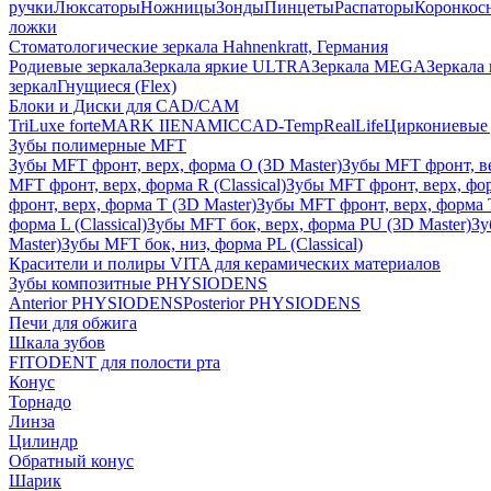
ручки
Люксаторы
Ножницы
Зонды
Пинцеты
Распаторы
Коронкос
ложки
Стоматологические зеркала Hahnenkratt, Германия
Родиевые зеркала
Зеркала яркие ULTRA
Зеркала MEGA
Зеркала 
зеркал
Гнущиеся (Flex)
Блоки и Диски для CAD/CAM
TriLuxe forte
MARK II
ENAMIC
CAD-Temp
RealLife
Циркониевые 
Зубы полимерные MFT
Зубы MFT фронт, верх, форма O (3D Master)
Зубы MFT фронт, вер
MFT фронт, верх, форма R (Classical)
Зубы MFT фронт, верх, фор
фронт, верх, форма T (3D Master)
Зубы MFT фронт, верх, форма T 
форма L (Classical)
Зубы MFT бок, верх, форма PU (3D Master)
Зу
Master)
Зубы MFT бок, низ, форма PL (Classical)
Красители и полиры VITA для керамических материалов
Зубы композитные PHYSIODENS
Anterior PHYSIODENS
Posterior PHYSIODENS
Печи для обжига
Шкала зубов
FITODENT для полости рта
Конус
Торнадо
Линза
Цилиндр
Обратный конус
Шарик