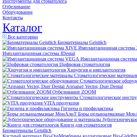
Инструменты для стоматолога
Отбеливание
Оборудование
Контакты
Каталог
Все категории
Биоматериалы Geistlich
Имплантационная система
Имплантационная система JDental
Имплантационная систем
Цифровая стоматология
Хирургия и имплантология
Стоматологические материал
Стоматологическое оборуд
Аппарат Vector, Durr Dental
Отбеливание ZOOM
Стоматологические инстр
VITA продукция
Гигиена и профилактика
Боры цельноалмазные Мон
Зуботехническое
Книги для стоматологов
Биоматериалы Geistlich
Костный материал Bio-Oss
Мембраны коллагеновые Bio-Gide
Ре