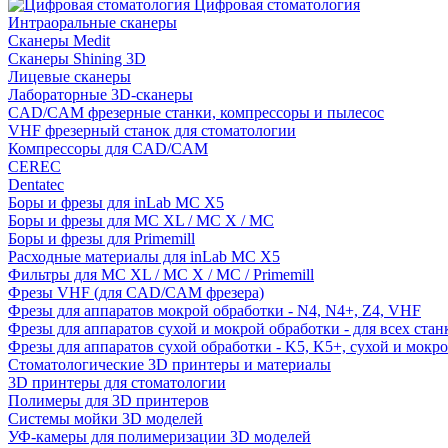
Цифровая стоматология
Интраоральные сканеры
Сканеры Medit
Сканеры Shining 3D
Лицевые сканеры
Лабораторные 3D-сканеры
CAD/CAM фрезерные станки, компрессоры и пылесос
VHF фрезерный станок для стоматологии
Компрессоры для CAD/CAM
CEREC
Dentatec
Боры и фрезы для inLab MC X5
Боры и фрезы для MC XL / MC X / MC
Боры и фрезы для Primemill
Расходные материалы для inLab MC X5
Фильтры для MC XL / MC X / MC / Primemill
Фрезы VHF (для CAD/CAM фрезера)
Фрезы для аппаратов мокрой обработки - N4, N4+, Z4, VHF
Фрезы для аппаратов сухой и мокрой обработки - для всех ста
Фрезы для аппаратов сухой обработки - K5, K5+, сухой и мокр
Стоматологические 3D принтеры и материалы
3D принтеры для стоматологии
Полимеры для 3D принтеров
Системы мойки 3D моделей
УФ-камеры для полимеризации 3D моделей