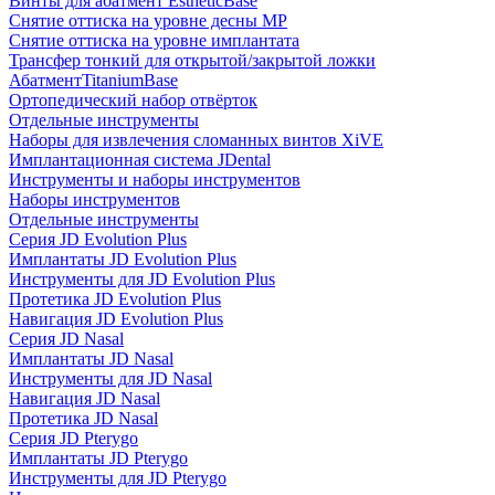
Винты для абатмент EstheticBase
Снятие оттиска на уровне десны MP
Снятие оттиска на уровне имплантата
Трансфер тонкий для открытой/закрытой ложки
АбатментTitaniumBase
Ортопедический набор отвёрток
Отдельные инструменты
Наборы для извлечения сломанных винтов XiVE
Имплантационная система JDental
Инструменты и наборы инструментов
Наборы инструментов
Отдельные инструменты
Серия JD Evolution Plus
Имплантаты JD Evolution Plus
Инструменты для JD Evolution Plus
Протетика JD Evolution Plus
Навигация JD Evolution Plus
Серия JD Nasal
Имплантаты JD Nasal
Инструменты для JD Nasal
Навигация JD Nasal
Протетика JD Nasal
Серия JD Pterygo
Имплантаты JD Pterygo
Инструменты для JD Pterygo