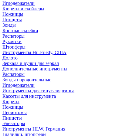
Иглодержатели
Кюреты и скейлеры
Ножницы
Пинцеты
Зонды
Костные скребки
Распаторы
Рукоятки
Штопферы
Инструменты Hu-Friedy, США
Долото
Зеркала и ручки для зеркал
Дополнительные инструменты
Распаторы
Зонды пародонтальные
Иглодержатели
Инструменты для синус-лифтинга
Кассеты для инструмента
Кюреты
Ножницы
Периотомы
Пинцеты
Элеваторы
Инструменты HLW, Германия
Гладилки, штопферы