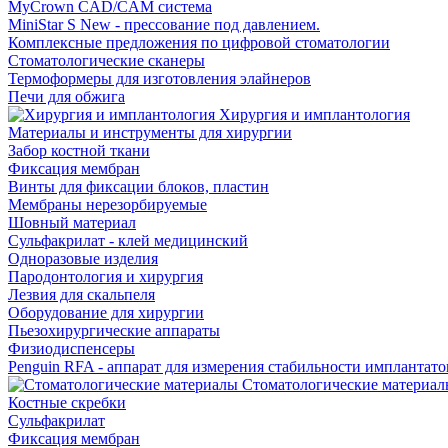
MyCrown CAD/CAM система
MiniStar S New - прессование под давлением.
Комплексные предложения по цифровой стоматологии
Стоматологические сканеры
Термоформеры для изготовления элайнеров
Печи для обжига
Хирургия и имплантология
Материалы и инструменты для хирургии
Забор костной ткани
Фиксация мембран
Винты для фиксации блоков, пластин
Мембраны нерезорбируемые
Шовный материал
Сульфакрилат - клей медицинский
Одноразовые изделия
Пародонтология и хирургия
Лезвия для скальпеля
Оборудование для хирургии
Пьезохирургические аппараты
Физиодиспенсеры
Penguin RFA - аппарат для измерения стабильности имплантато
Стоматологические материал
Костные скребки
Сульфакрилат
Фиксация мембран