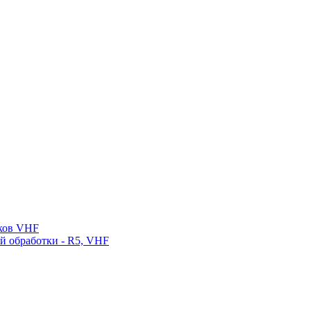
нков VHF
ой обработки - R5, VHF