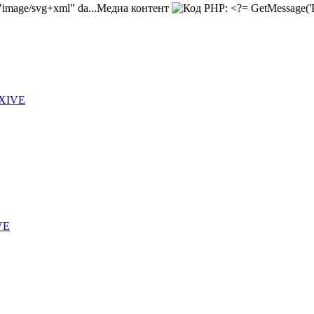
Медиа контент
 XIVE
VE