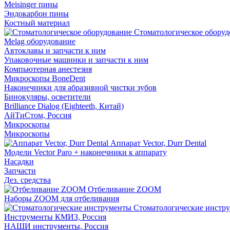
Meisinger пины
Эндокарбон пины
Костный материал
Стоматологическое оборуд
Melag оборудование
Автоклавы и запчасти к ним
Упаковочные машинки и запчасти к ним
Компьютерная анестезия
Микроскопы BoneDent
Наконечники для абразивной чистки зубов
Бинокуляры, осветители
Brilliance Dialog (Eighteeth, Китай)
АйТиСтом, Россия
Микроскопы
Микроскопы
Аппарат Vector, Durr Dental
Модели Vector Paro + наконечники к аппарату
Насадки
Запчасти
Дез. средства
Отбеливание ZOOM
Наборы ZOOM для отбеливания
Стоматологические инстр
Инструменты КМИЗ, Россия
НАШИ инструменты, Россия