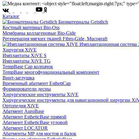
Каталог
Биоматериалы Geistlich
Костный материал Bio-Oss
Мембраны коллагеновые Bio-Gide
Регенерация мягких тканей Fibro-Gide, Mucograft
Имплантационная система
Хирургия XiVE
Имплантаты XiVE S
Имплантаты XiVE TG
TempBase Cap колпачок
TempBase многофункциональный компонент
Винт-заглушка
Временный абатмент EsthetiCap
Формирователи десны
Хирургические инструменты XiVE
Хирургические инструменты для навигационной хирургии Xi
Ортопедия XiVE
Абатмент AuroBase
Абатмент EstheticBase прямой
Абатмент EstheticBase угловой
Абатмент LOCATOR
Абатменты MP для мостов и балок