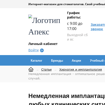
Интернет-магазин для стоматологов. Свой учебный
График
работы:
с 9:00 до
Заказат
17:00
звонок
Выходной сб
и вс
Личный кабинет
Войти
Каталог
Бренды
Акции
Учебный 
→
Статьи
→
Хирургия и имплантология
Немедленная имплантация - оптимальное реше
случай.
Немедленная имплантаци
любых клинических ситу